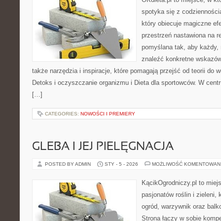
spotyka się z codziennością
który obiecuje magiczne efe
przestrzeń nastawiona na r
pomyślana tak, aby każdy, 
znaleźć konkretne wskazów
także narzędzia i inspiracje, które pomagają przejść od teorii do
Detoks i oczyszczanie organizmu i Dieta dla sportowców. W cent
[…]
CATEGORIES:
NOWOŚCI I PREMIERY
GLEBA I JEJ PIELĘGNACJA
POSTED BY ADMIN
STY - 5 - 2026
MOŻLIWOŚĆ KOMENTOWAN
KącikOgrodniczy.pl to miej
pasjonatów roślin i zieleni,
ogród, warzywnik oraz bal
Strona łączy w sobie komp