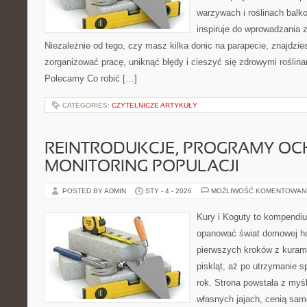
warzywach i roślinach balk
inspiruje do wprowadzania z
Niezależnie od tego, czy masz kilka donic na parapecie, znajdzies
zorganizować pracę, uniknąć błędy i cieszyć się zdrowymi roślin
Polecamy Co robić […]
CATEGORIES:
CZYTELNICZE ARTYKUŁY
REINTRODUKCJE, PROGRAMY OC
MONITORING POPULACJI
POSTED BY ADMIN
STY - 4 - 2026
MOŻLIWOŚĆ KOMENTOWAN
Kury i Koguty to kompendiu
opanować świat domowej ho
pierwszych kroków z kuram
piskląt, aż po utrzymanie 
rok. Strona powstała z myśl
własnych jajach, cenią sam