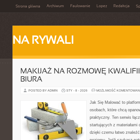
Archiwum
Faulowanie
Lopez
Redakcja
Strona główna
Sp
NA RYWALI
MAKIJAŻ NA ROZMOWĘ KWALIFIK
BIURA
POSTED BY ADMIN
STY - 8 - 2026
MOŻLIWOŚĆ KOMENTOWAN
Jak Się Malować to platfor
osobach, które chcą opan
praktyczny. Ten serwis łąc
startujących z materiałami 
dzięki czemu łatwo znaleźć
poziomu. Jeśli szukasz nat