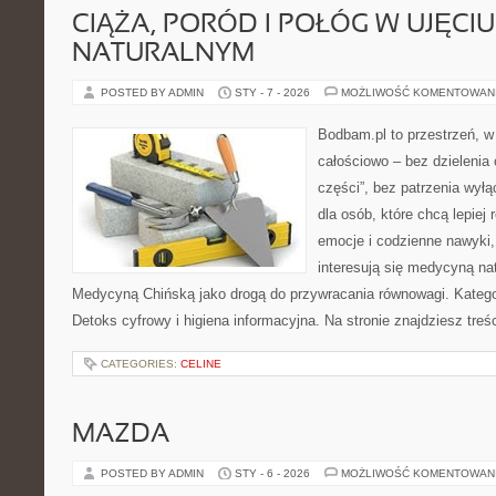
CIĄŻA, PORÓD I POŁÓG W UJĘCIU
NATURALNYM
POSTED BY ADMIN
STY - 7 - 2026
MOŻLIWOŚĆ KOMENTOWAN
Bodbam.pl to przestrzeń, w 
całościowo – bez dzielenia 
części”, bez patrzenia wyłą
dla osób, które chcą lepiej
emocje i codzienne nawyki, 
interesują się medycyną na
Medycyną Chińską jako drogą do przywracania równowagi. Kategori
Detoks cyfrowy i higiena informacyjna. Na stronie znajdziesz treśc
CATEGORIES:
CELINE
MAZDA
POSTED BY ADMIN
STY - 6 - 2026
MOŻLIWOŚĆ KOMENTOWAN