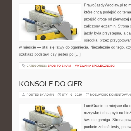
PrawoJazdyWroclaw.pl to m
które chcą podejść do tema
przejść drogę od pierwszej 
zaliczony egzamin. Strona 
jazdy była przystępna, a c
ośrodka, przez przygotowani
w mieście — stał się łatwy do ogarnięcia. Niezależnie od tego, c
szukasz podstaw, czy jesteś po […]
CATEGORIES:
ZRÓB TO Z NAMI – WYZWANIA SPOŁECZNOŚCI
KONSOLE DO GIER
POSTED BY ADMIN
STY - 6 - 2026
MOŻLIWOŚĆ KOMENTOWAN
LumiGranie to miejsce dla 
rozrywkę i chcą być na bież
świecie gamigu. Strona pow
punkcie zebrać testy, przew