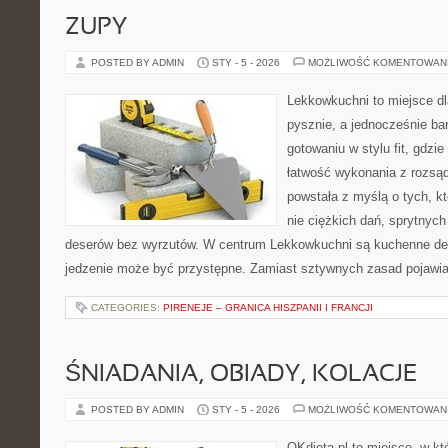
ZUPY
POSTED BY ADMIN
STY - 5 - 2026
MOŻLIWOŚĆ KOMENTOWAN
Lekkowkuchni to miejsce dl
pysznie, a jednocześnie ba
gotowaniu w stylu fit, gdzi
łatwość wykonania z rozsąd
powstała z myślą o tych, k
nie ciężkich dań, sprytnyc
deserów bez wyrzutów. W centrum Lekkowkuchni są kuchenne dec
jedzenie może być przystępne. Zamiast sztywnych zasad pojawia
CATEGORIES:
PIRENEJE – GRANICA HISZPANII I FRANCJI
ŚNIADANIA, OBIADY, KOLACJE
POSTED BY ADMIN
STY - 5 - 2026
MOŻLIWOŚĆ KOMENTOWAN
OKdieta.pl to miejsce, w k