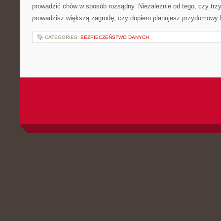
prowadzić chów w sposób rozsądny. Niezależnie od tego, czy trz
prowadzisz większą zagrodę, czy dopiero planujesz przydomowy k
CATEGORIES:
BEZPIECZEŃSTWO DANYCH