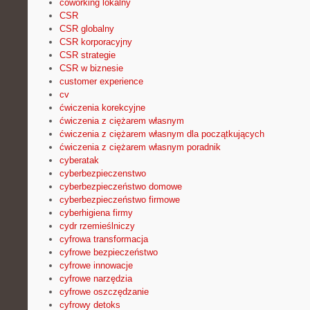
coworking lokalny
CSR
CSR globalny
CSR korporacyjny
CSR strategie
CSR w biznesie
customer experience
cv
ćwiczenia korekcyjne
ćwiczenia z ciężarem własnym
ćwiczenia z ciężarem własnym dla początkujących
ćwiczenia z ciężarem własnym poradnik
cyberatak
cyberbezpieczenstwo
cyberbezpieczeństwo domowe
cyberbezpieczeństwo firmowe
cyberhigiena firmy
cydr rzemieślniczy
cyfrowa transformacja
cyfrowe bezpieczeństwo
cyfrowe innowacje
cyfrowe narzędzia
cyfrowe oszczędzanie
cyfrowy detoks