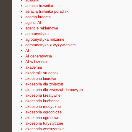
adwokat
aeracja trawnika
aeracja trawnika poradnik
agama brodata
agenci AI
agencje reklamowe
agroturystyka
agroturystyka rodzinne
agroturystyka z wyżywieniem
AI
AI generatywna
AI w biznesie
akademia
akademik studencki
akcesoria biurowe
akcesoria dla zwierząt
akcesoria dla zwierząt domowych
akcesoria kreatywne
akcesoria kuchenne
akcesoria medyczne
akcesoria ogrodnicze
akcesoria ogrodowe
akcesoria turystyczne
akcesoria wnętrzarskie