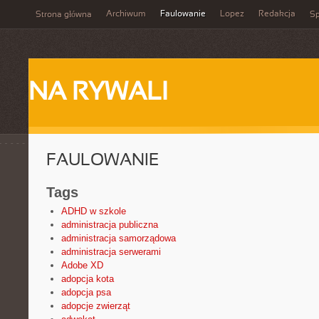
Archiwum
Faulowanie
Lopez
Redakcja
Strona główna
Sp
NA RYWALI
FAULOWANIE
Tags
ADHD w szkole
administracja publiczna
administracja samorządowa
administracja serwerami
Adobe XD
adopcja kota
adopcja psa
adopcje zwierząt