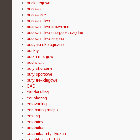
budki lęgowe
budowa
budowanie
budownictwo
budownictwo drewniane
budownictwo energooszczędne
budownictwo zielone
budynki ekologiczne
bunkry
burza mózgów
bushcraft
buty skórzane
buty sportowe
buty trekkingowe
CAD
car detailing
car sharing
caravaning
carsharing miejski
casting
ceramidy
ceramika
ceramika artystyczna
certyfikacja LEED