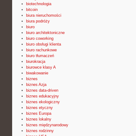
biotechnologia
bitcoin
biura nieruchomości
biura podróży
biuro
biuro architektoniczne
biuro coworking
biuro obsługi klienta
biuro rachunkowe
biuro tłumaczeń
biurokracja
biurowce klasy A
biwakowanie
biznes
biznes Azja
biznes data-driven
biznes edukacyjny
biznes ekologiczny
biznes etyczny
biznes Europa
biznes lokalny
biznes międzynarodowy
biznes rodzinny