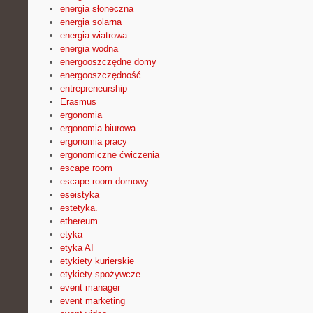
energia słoneczna
energia solarna
energia wiatrowa
energia wodna
energooszczędne domy
energooszczędność
entrepreneurship
Erasmus
ergonomia
ergonomia biurowa
ergonomia pracy
ergonomiczne ćwiczenia
escape room
escape room domowy
eseistyka
estetyka.
ethereum
etyka
etyka AI
etykiety kurierskie
etykiety spożywcze
event manager
event marketing