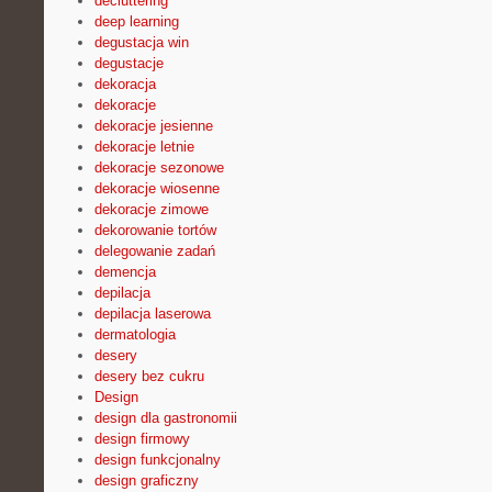
decluttering
deep learning
degustacja win
degustacje
dekoracja
dekoracje
dekoracje jesienne
dekoracje letnie
dekoracje sezonowe
dekoracje wiosenne
dekoracje zimowe
dekorowanie tortów
delegowanie zadań
demencja
depilacja
depilacja laserowa
dermatologia
desery
desery bez cukru
Design
design dla gastronomii
design firmowy
design funkcjonalny
design graficzny