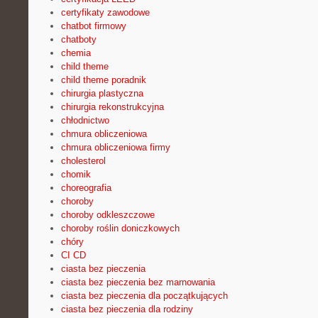
certyfikaty zawodowe
chatbot firmowy
chatboty
chemia
child theme
child theme poradnik
chirurgia plastyczna
chirurgia rekonstrukcyjna
chłodnictwo
chmura obliczeniowa
chmura obliczeniowa firmy
cholesterol
chomik
choreografia
choroby
choroby odkleszczowe
choroby roślin doniczkowych
chóry
CI CD
ciasta bez pieczenia
ciasta bez pieczenia bez marnowania
ciasta bez pieczenia dla początkujących
ciasta bez pieczenia dla rodziny