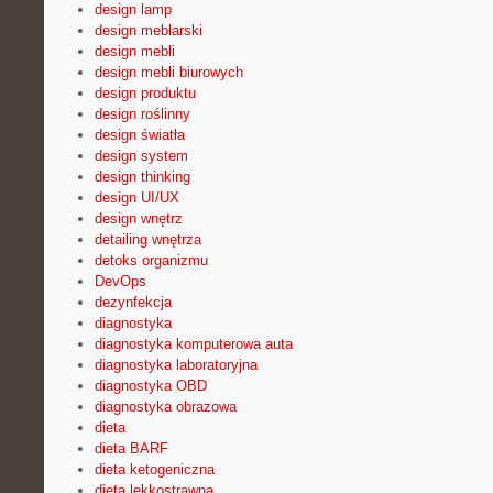
design lamp
design meblarski
design mebli
design mebli biurowych
design produktu
design roślinny
design światła
design system
design thinking
design UI/UX
design wnętrz
detailing wnętrza
detoks organizmu
DevOps
dezynfekcja
diagnostyka
diagnostyka komputerowa auta
diagnostyka laboratoryjna
diagnostyka OBD
diagnostyka obrazowa
dieta
dieta BARF
dieta ketogeniczna
dieta lekkostrawna