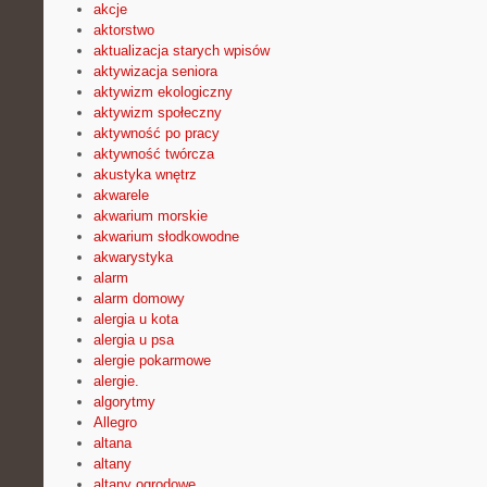
akcje
aktorstwo
aktualizacja starych wpisów
aktywizacja seniora
aktywizm ekologiczny
aktywizm społeczny
aktywność po pracy
aktywność twórcza
akustyka wnętrz
akwarele
akwarium morskie
akwarium słodkowodne
akwarystyka
alarm
alarm domowy
alergia u kota
alergia u psa
alergie pokarmowe
alergie.
algorytmy
Allegro
altana
altany
altany ogrodowe