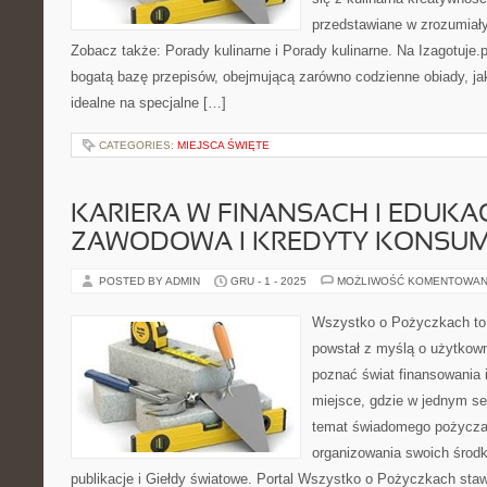
przedstawiane w zrozumiały
Zobacz także: Porady kulinarne i Porady kulinarne. Na Izagotuje.
bogatą bazę przepisów, obejmującą zarówno codzienne obiady, ja
idealne na specjalne […]
CATEGORIES:
MIEJSCA ŚWIĘTE
KARIERA W FINANSACH I EDUKA
ZAWODOWA I KREDYTY KONSUM
POSTED BY ADMIN
GRU - 1 - 2025
MOŻLIWOŚĆ KOMENTOWAN
Wszystko o Pożyczkach to s
powstał z myślą o użytkowni
poznać świat finansowania i
miejsce, gdzie w jednym se
temat świadomego pożyczani
organizowania swoich środ
publikacje i Giełdy światowe. Portal Wszystko o Pożyczkach stawi