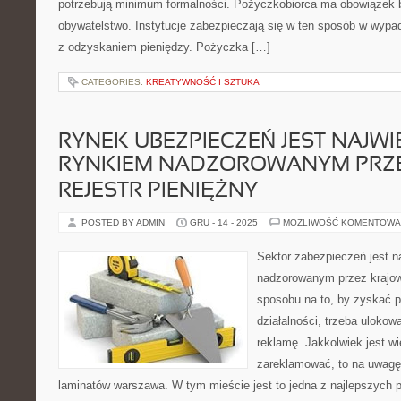
potrzebują minimum formalności. Pożyczkobiorca ma obowiązek by
obywatelstwo. Instytucje zabezpieczają się w ten sposób w wyp
z odzyskaniem pieniędzy. Pożyczka […]
CATEGORIES:
KREATYWNOŚĆ I SZTUKA
RYNEK UBEZPIECZEŃ JEST NAJW
RYNKIEM NADZOROWANYM PRZ
REJESTR PIENIĘŻNY
POSTED BY ADMIN
GRU - 14 - 2025
MOŻLIWOŚĆ KOMENTOWA
Sektor zabezpieczeń jest 
nadzorowanym przez krajowy
sposobu na to, by zyskać p
działalności, trzeba ulokow
reklamę. Jakkolwiek jest wi
zareklamować, to na uwagę
laminatów warszawa. W tym mieście jest to jedna z najlepszych p