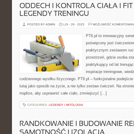
ODDECH I KONTROLA CIAŁA I FIT 
LEGENDY TRENINGU
POSTED BY ADMIN
LIS - 29 - 2025
MOŻLIWOŚĆ KOMENTOWAN
PT6.pl to innowacyjny serwi
poświęcony jest ćwiczenio
praktycznym zestawom ruc
przestrzeń, gdzie osoba sta
praktykujący od lat trenują
inspiracje treningowe, wied
codziennego wysiłku fizycznego. PT6.pl – funkcjonalne podejście
tutaj jako sposób na życie, a nie tylko zestaw ćwiczeń. Na stroni
mądrze, aby usprawnić całe ciało, zmniejszyć […]
CATEGORIES:
LEGENDY I MITOLOGIA
RANDKOWANIE I BUDOWANIE REL
SAMOTNOŚĆ I IZOLACJA