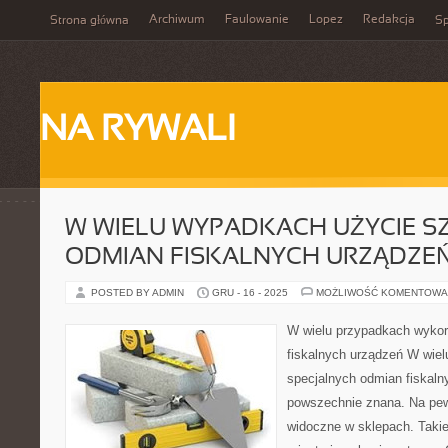
Archiwum
Faulowanie
Lopez
Redakcja
Strona główna
Sp
NA RYWALI
W WIELU WYPADKACH UŻYCIE 
ODMIAN FISKALNYCH URZĄDZE
POSTED BY ADMIN
GRU - 16 - 2025
MOŻLIWOŚĆ KOMENTOWA
W wielu przypadkach wykor
fiskalnych urządzeń W wie
specjalnych odmian fiskaln
powszechnie znana. Na pe
widoczne w sklepach. Takie 