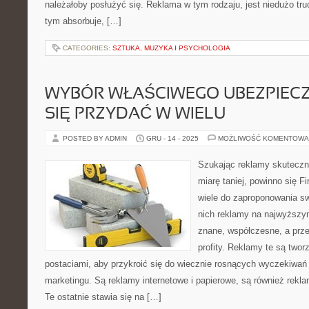
należałoby posłużyć się. Reklama w tym rodzaju, jest niedużo tru
tym absorbuje, […]
CATEGORIES:
SZTUKA, MUZYKA I PSYCHOLOGIA
WYBÓR WŁAŚCIWEGO UBEZPIEC
SIĘ PRZYDAĆ W WIELU
POSTED BY ADMIN
GRU - 14 - 2025
MOŻLIWOŚĆ KOMENTOWA
Szukając reklamy skutecznej
miarę taniej, powinno się 
wiele do zaproponowania sw
nich reklamy na najwyższym
znane, współczesne, a prz
profity. Reklamy te są twor
postaciami, aby przykroić się do wiecznie rosnących wyczekiwań 
marketingu. Są reklamy internetowe i papierowe, są również rekl
Te ostatnie stawia się na […]