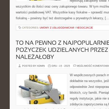
rejestrują zakupiony towar.
wszystkim do ilości oraz ceny zakupionego towaru. W tym możliw
wartości podatkowej VAT. Wszystkie kasy fiskalne – sprawdź mu
fiskalną – powinny być też dostrzegalne u prywatnych lekarzy, […
CATEGORIES:
UMOWY Z USŁUGODAWCAMI I NEGOCJACJE
TO NA PEWNO Z NAJPOPULARNI
POŻYCZEK UDZIELANYCH PRZEZ 
NALEŻAŁOBY
POSTED BY ADMIN
GRU - 15 - 2025
MOŻLIWOŚĆ KOMENTOWA
W współczesnych porach m
dokładnie na wszystko, jeś
odpowiednie Jest niepopraw
bliskich, czy familii. Pienią
reguły instytucje, jakie ni
zdobycia zapożyczenia są ła