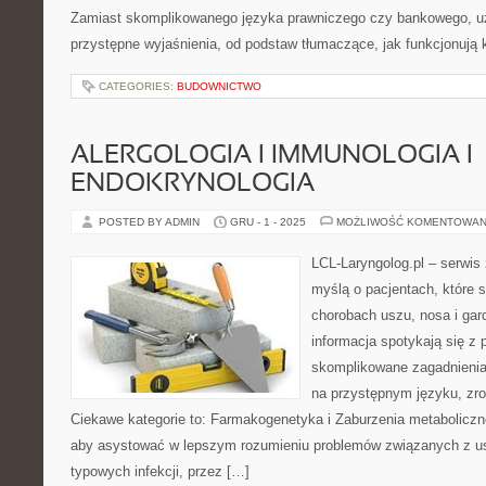
Zamiast skomplikowanego języka prawniczego czy bankowego, u
przystępne wyjaśnienia, od podstaw tłumaczące, jak funkcjonują 
CATEGORIES:
BUDOWNICTWO
ALERGOLOGIA I IMMUNOLOGIA I
ENDOKRYNOLOGIA
POSTED BY ADMIN
GRU - 1 - 2025
MOŻLIWOŚĆ KOMENTOWAN
LCL-Laryngolog.pl – serwis
myślą o pacjentach, które 
chorobach uszu, nosa i gar
informacja spotykają się z p
skomplikowane zagadnieni
na przystępnym języku, zr
Ciekawe kategorie to: Farmakogenetyka i Zaburzenia metaboliczne
aby asystować w lepszym rozumieniu problemów związanych z us
typowych infekcji, przez […]