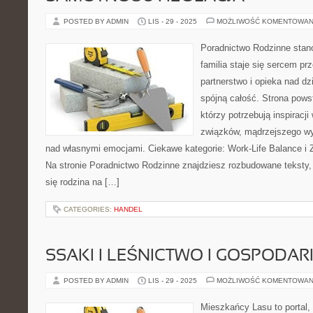
POSTED BY ADMIN
LIS - 29 - 2025
MOŻLIWOŚĆ KOMENTOWAN
Poradnictwo Rodzinne stano
familia staje się sercem p
partnerstwo i opieka nad dz
spójną całość. Strona pows
którzy potrzebują inspiracj
związków, mądrzejszego wy
nad własnymi emocjami. Ciekawe kategorie: Work-Life Balance i 
Na stronie Poradnictwo Rodzinne znajdziesz rozbudowane teksty, k
się rodzina na […]
CATEGORIES:
HANDEL
SSAKI I LEŚNICTWO I GOSPOD
POSTED BY ADMIN
LIS - 29 - 2025
MOŻLIWOŚĆ KOMENTOWAN
Mieszkańcy Lasu to portal, 