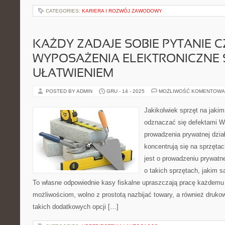
CATEGORIES:
KARIERA I ROZWÓJ ZAWODOWY
KAŻDY ZADAJE SOBIE PYTANIE C
WYPOSAŻENIA ELEKTRONICZNE 
UŁATWIENIEM
POSTED BY ADMIN
GRU - 14 - 2025
MOŻLIWOŚĆ KOMENTOWA
Jakikolwiek sprzęt na jaki
odznaczać się defektami W
prowadzenia prywatnej dzia
koncentrują się na sprzęta
jest o prowadzeniu prywatn
o takich sprzętach, jakim są
To własne odpowiednie kasy fiskalne upraszczają pracę każdemu 
możliwościom, wolno z prostotą nazbijać towary, a również druk
takich dodatkowych opcji […]