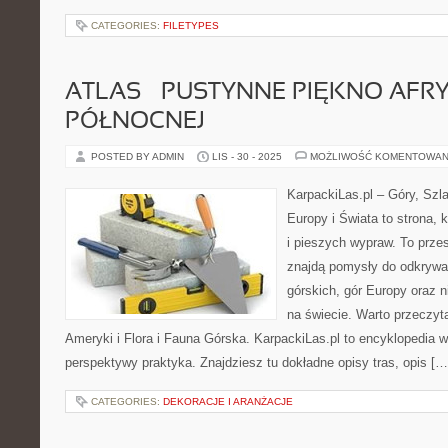
CATEGORIES:
FILETYPES
ATLAS – PUSTYNNE PIĘKNO AFRY
PÓŁNOCNEJ
POSTED BY ADMIN
LIS - 30 - 2025
MOŻLIWOŚĆ KOMENTOWAN
KarpackiLas.pl – Góry, Szl
Europy i Świata to strona, k
i pieszych wypraw. To przes
znajdą pomysły do odkryw
górskich, gór Europy oraz 
na świecie. Warto przeczyt
Ameryki i Flora i Fauna Górska. KarpackiLas.pl to encyklopedia 
perspektywy praktyka. Znajdziesz tu dokładne opisy tras, opis […
CATEGORIES:
DEKORACJE I ARANŻACJE