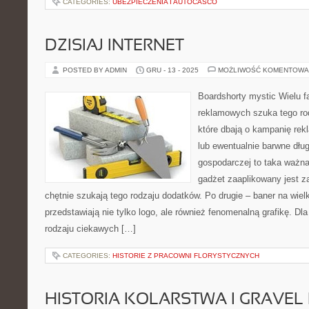
CATEGORIES:
UBEZPIECZENIA I AUTOCASCO
DZISIAJ INTERNET
POSTED BY ADMIN
GRU - 13 - 2025
MOŻLIWOŚĆ KOMENTOWA
Boardshorty mystic Wielu 
reklamowych szuka tego rod
które dbają o kampanię rek
lub ewentualnie barwne dług
gospodarczej to taka ważna
gadżet zaaplikowany jest z
chętnie szukają tego rodzaju dodatków. Po drugie – baner na wielk
przedstawiają nie tylko logo, ale również fenomenalną grafikę. Dl
rodzaju ciekawych […]
CATEGORIES:
HISTORIE Z PRACOWNI FLORYSTYCZNYCH
HISTORIA KOLARSTWA I GRAVEL 