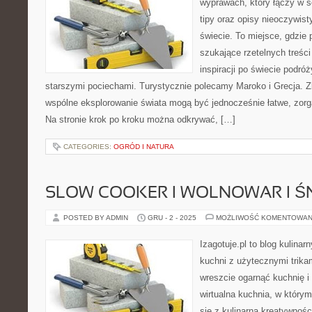
wyprawach, który łączy w so
tipy oraz opisy nieoczywist
świecie. To miejsce, gdzie
szukające rzetelnych treści
inspiracji po świecie podró
starszymi pociechami. Turystycznie polecamy Maroko i Grecja. Zl
wspólne eksplorowanie świata mogą być jednocześnie łatwe, zorg
Na stronie krok po kroku można odkrywać, […]
CATEGORIES:
OGRÓD I NATURA
SLOW COOKER I WOLNOWAR I Ś
POSTED BY ADMIN
GRU - 2 - 2025
MOŻLIWOŚĆ KOMENTOWAN
Izagotuje.pl to blog kulinar
kuchni z użytecznymi trikam
wreszcie ogarnąć kuchnię 
wirtualna kuchnia, w który
się z kulinarna kreatywnośc