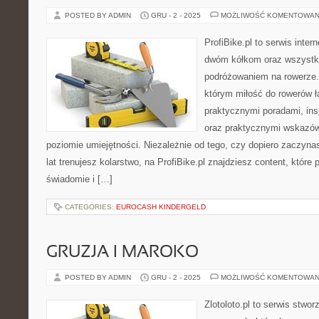
POSTED BY ADMIN
GRU - 2 - 2025
MOŻLIWOŚĆ KOMENTOWAN
ProfiBike.pl to serwis inte
dwóm kółkom oraz wszystki
podróżowaniem na rowerze. 
którym miłość do rowerów łą
praktycznymi poradami, insp
oraz praktycznymi wskazó
poziomie umiejętności. Niezależnie od tego, czy dopiero zaczyna
lat trenujesz kolarstwo, na ProfiBike.pl znajdziesz content, które
świadomie i […]
CATEGORIES:
EUROCASH KINDERGELD
GRUZJA I MAROKO
POSTED BY ADMIN
GRU - 2 - 2025
MOŻLIWOŚĆ KOMENTOWAN
Zlotoloto.pl to serwis stwo