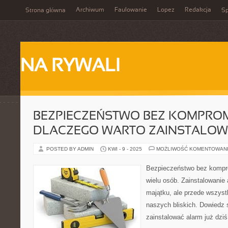
Archiwum
Faulowanie
Lopez
Redakcja
Strona główna
Sp
NA RYWALI
BEZPIECZEŃSTWO BEZ KOMPRO
DLACZEGO WARTO ZAINSTALOW
POSTED BY ADMIN
KWI - 9 - 2025
MOŻLIWOŚĆ KOMENTOWAN
Bezpieczeństwo bez kompro
wielu osób. Zainstalowanie 
majątku, ale przede wszys
naszych bliskich. Dowiedz 
zainstalować alarm już dziś