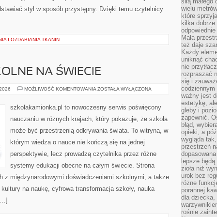
siłą małego 
wielu metró
edstawiać styl w sposób przystępny. Dzięki temu czytelnicy
które sprzy
kilka dobrze
odpowiednie 
Mała przest
IA I OZDABIANIA TKANIN
też daje sza
Każdy elemen
uniknąć chao
nie przytłac
OLNE NA ŚWIECIE
rozpraszać 
się i zauwa
codziennym 
PRZEDMIOTY
 2026
MOŻLIWOŚĆ KOMENTOWANIA
ZOSTAŁA WYŁĄCZONA
SZKOLNE
ważny jest d
NA
estetykę, al
ŚWIECIE
szkolakamionka.pl to nowoczesny serwis poświęcony
gleby i pozio
zapewnić. O
nauczaniu w różnych krajach, który pokazuje, że szkoła
błąd, wybier
może być przestrzenią odkrywania świata. To witryna, w
opieki, a póź
wygląda tak
którym wiedza o nauce nie kończą się na jednej
przestrzeń na
perspektywie, lecz prowadzą czytelnika przez różne
dopasowana 
lepsze będą 
systemy edukacji obecne na całym świecie. Strona
zioła niż wy
urok bez reg
ch z międzynarodowymi doświadczeniami szkolnymi, a także
różne funkc
 kultury na naukę, cyfrowa transformacja szkoły, nauka
porannej ka
dla dziecka,
[…]
warzywnikiem
rośnie zaint