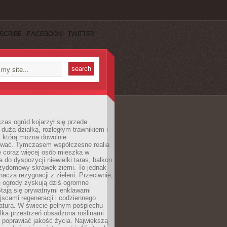
SCRIBE
FACEBOOK
TWITTER
czas ogród kojarzył się przede
dużą działką, rozległym trawnikiem i
, którą można dowolnie
wać. Tymczasem współczesne realia
e coraz więcej osób mieszka w
 do dyspozycji niewielki taras, balkon
rzydomowy skrawek ziemi. To jednak
nacza rezygnacji z zieleni. Przeciwnie,
e ogrody zyskują dziś ogromne
Stają się prywatnymi enklawami
jscami regeneracji i codziennego
aturą. W świecie pełnym pośpiechu
lka przestrzeń obsadzona roślinami
 poprawiać jakość życia. Największą