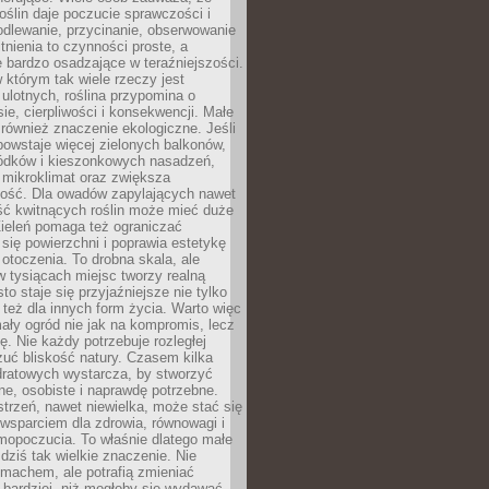
roślin daje poczucie sprawczości i
odlewanie, przycinanie, obserwowanie
itnienia to czynności proste, a
 bardzo osadzające w teraźniejszości.
 którym tak wiele rzeczy jest
i ulotnych, roślina przypomina o
ie, cierpliwości i konsekwencji. Małe
również znaczenie ekologiczne. Jeśli
owstaje więcej zielonych balkonów,
ródków i kieszonkowych nasadzeń,
 mikroklimat oraz zwiększa
ność. Dla owadów zapylających nawet
ość kwitnących roślin może mieć duże
Zieleń pomaga też ograniczać
się powierzchni i poprawia estetykę
 otoczenia. To drobna skala, ale
 tysiącach miejsc tworzy realną
to staje się przyjaźniejsze nie tylko
e też dla innych form życia. Warto więc
ały ogród nie jak na kompromis, lecz
ę. Nie każdy potrzebuje rozległej
czuć bliskość natury. Czasem kilka
ratowych wystarcza, by stworzyć
e, osobiste i naprawdę potrzebne.
strzeń, nawet niewielka, może stać się
wsparciem dla zdrowia, równowagi i
mopoczucia. To właśnie dlatego małe
dziś tak wielkie znaczenie. Nie
machem, ale potrafią zmieniać
bardziej, niż mogłoby się wydawać.