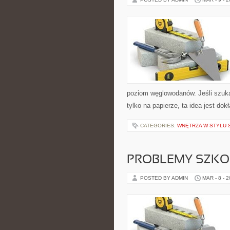
poziom węglowodanów. Jeśli szukasz
tylko na papierze, ta idea jest do
CATEGORIES:
WNĘTRZA W STYLU 
PROBLEMY SZKO
POSTED BY ADMIN
MAR - 8 - 