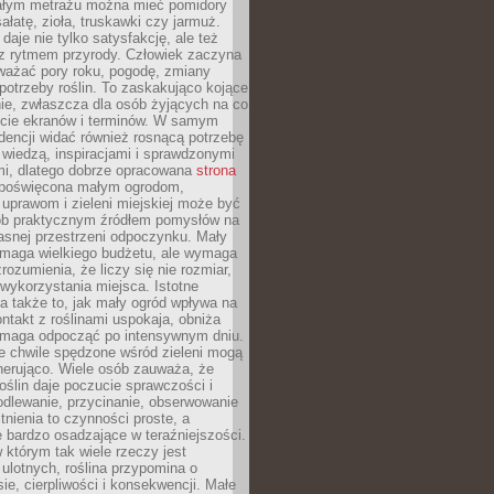
łym metrażu można mieć pomidory
sałatę, zioła, truskawki czy jarmuż.
daje nie tylko satysfakcję, ale też
 z rytmem przyrody. Człowiek zaczyna
ważać pory roku, pogodę, zmiany
 potrzeby roślin. To zaskakująco kojące
ie, zwłaszcza dla osób żyjących na co
ecie ekranów i terminów. W samym
ndencji widać również rosnącą potrzebę
ę wiedzą, inspiracjami i sprawdzonymi
mi, dlatego dobrze opracowana
strona
poświęcona małym ogrodom,
uprawom i zieleni miejskiej może być
sób praktycznym źródłem pomysłów na
asnej przestrzeni odpoczynku. Mały
ymaga wielkiego budżetu, ale wymaga
rozumienia, że liczy się nie rozmiar,
wykorzystania miejsca. Istotne
 także to, jak mały ogród wpływa na
ntakt z roślinami uspokaja, obniża
pomaga odpocząć po intensywnym dniu.
e chwile spędzone wśród zieleni mogą
nerująco. Wiele osób zauważa, że
roślin daje poczucie sprawczości i
odlewanie, przycinanie, obserwowanie
itnienia to czynności proste, a
 bardzo osadzające w teraźniejszości.
 którym tak wiele rzeczy jest
i ulotnych, roślina przypomina o
ie, cierpliwości i konsekwencji. Małe