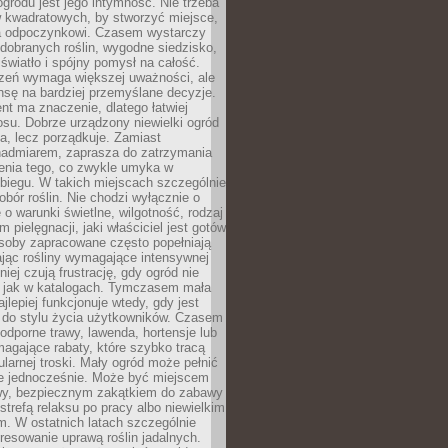
ogrodu jest jego intymność. Nie trzeba
w kwadratowych, by stworzyć miejsce,
ja odpoczynkowi. Czasem wystarczy
 dobranych roślin, wygodne siedzisko,
światło i spójny pomysł na całość.
rzeń wymaga większej uważności, ale
nsę na bardziej przemyślane decyzje.
t ma znaczenie, dlatego łatwiej
su. Dobrze urządzony niewielki ogród
za, lecz porządkuje. Zamiast
nadmiarem, zaprasza do zatrzymania
żenia tego, co zwykle umyka w
biegu. W takich miejscach szczególnie
obór roślin. Nie chodzi wyłącznie o
e o warunki świetlne, wilgotność, rodzaj
m pielęgnacji, jaki właściciel jest gotów
soby zapracowane często popełniają
ając rośliny wymagające intensywnej
niej czują frustrację, gdy ogród nie
, jak w katalogach. Tymczasem mała
jlepiej funkcjonuje wtedy, gdy jest
do stylu życia użytkowników. Czasem
odporne trawy, lawenda, hortensje lub
magające rabaty, które szybko tracą
ularnej troski. Mały ogród może pełnić
je jednocześnie. Może być miejscem
wy, bezpiecznym zakątkiem do zabawy
 strefą relaksu po pracy albo niewielkim
. W ostatnich latach szczególnie
eresowanie uprawą roślin jadalnych.