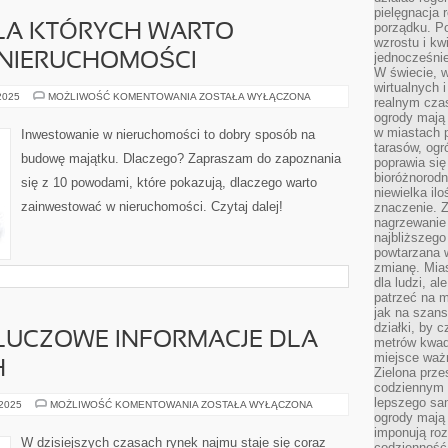
pielęgnacja 
porządku. P
LA KTÓRYCH WARTO
wzrostu i kw
jednocześnie
NIERUCHOMOŚCI
W świecie, w
wirtualnych 
10
 2025
MOŻLIWOŚĆ KOMENTOWANIA
ZOSTAŁA WYŁĄCZONA
realnym czas
POWODÓW,
ogrody mają 
DLA
KTÓRYCH
w miastach p
Inwestowanie w nieruchomości to dobry sposób na
WARTO
tarasów, og
INWESTOWAĆ
budowę majątku. Dlaczego? Zapraszam do zapoznania
poprawia się
W
NIERUCHOMOŚCI
bioróżnorod
się z 10 powodami, które pokazują, dlaczego warto
niewielka il
zainwestować w nieruchomości. Czytaj dalej!
znaczenie. 
nagrzewanie 
najbliższego
powtarzana w
zmianę. Mias
dla ludzi, al
patrzeć na m
jak na szans
działki, by 
KLUCZOWE INFORMACJE DLA
metrów kwad
miejsce ważn
H
Zielona prze
codziennym 
lepszego sa
RYNEK
 2025
MOŻLIWOŚĆ KOMENTOWANIA
ZOSTAŁA WYŁĄCZONA
NAJMU:
ogrody mają 
KLUCZOWE
imponują roz
INFORMACJE
W dzisiejszych czasach rynek najmu staje się coraz
codzienność 
DLA