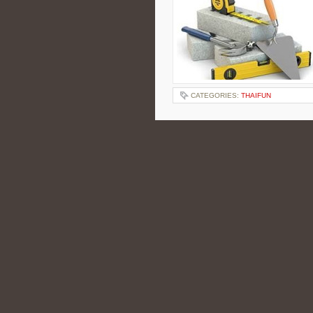
CATEGORIES:
THAIFUN
JAK WYBRAĆ NA
NIERUCHOMOŚCI
KUPUJĄCYCH
POSTED BY ADMIN
MAR - 7 - 