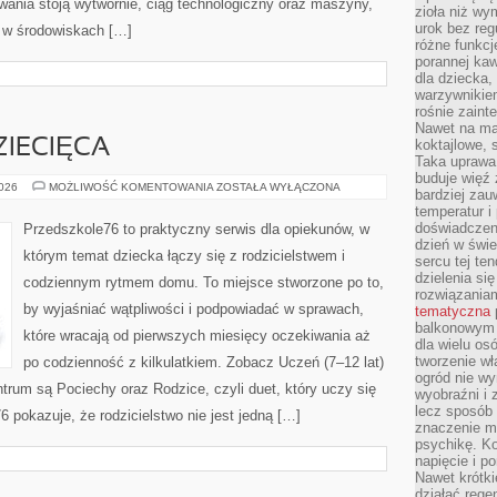
ania stoją wytwórnie, ciąg technologiczny oraz maszyny,
zioła niż wy
urok bez reg
a w środowiskach […]
różne funkc
porannej ka
dla dziecka,
warzywnikiem
rośnie zaint
Nawet na ma
IECIĘCA
koktajlowe, 
Taka uprawa 
buduje więź
PSYCHOLOGIA
2026
MOŻLIWOŚĆ KOMENTOWANIA
ZOSTAŁA WYŁĄCZONA
bardziej zau
DZIECIĘCA
temperatur i
doświadczen
Przedszkole76 to praktyczny serwis dla opiekunów, w
dzień w świ
którym temat dziecka łączy się z rodzicielstwem i
sercu tej te
dzielenia si
codziennym rytmem domu. To miejsce stworzone po to,
rozwiązania
by wyjaśniać wątpliwości i podpowiadać w sprawach,
tematyczna
balkonowym 
które wracają od pierwszych miesięcy oczekiwania aż
dla wielu o
tworzenie wł
po codzienność z kilkulatkiem. Zobacz Uczeń (7–12 lat)
ogród nie w
trum są Pociechy oraz Rodzice, czyli duet, który uczy się
wyobraźni i z
lecz sposób 
 pokazuje, że rodzicielstwo nie jest jedną […]
znaczenie ma
psychikę. Ko
napięcie i 
Nawet krótki
działać rege