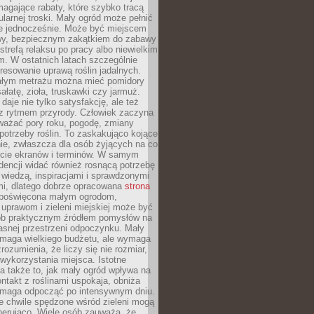
magające rabaty, które szybko tracą
ularnej troski. Mały ogród może pełnić
je jednocześnie. Może być miejscem
wy, bezpiecznym zakątkiem do zabawy
 strefą relaksu po pracy albo niewielkim
. W ostatnich latach szczególnie
eresowanie uprawą roślin jadalnych.
łym metrażu można mieć pomidory
sałatę, zioła, truskawki czy jarmuż.
daje nie tylko satysfakcję, ale też
 z rytmem przyrody. Człowiek zaczyna
ważać pory roku, pogodę, zmiany
 potrzeby roślin. To zaskakująco kojące
ie, zwłaszcza dla osób żyjących na co
ecie ekranów i terminów. W samym
ndencji widać również rosnącą potrzebę
ę wiedzą, inspiracjami i sprawdzonymi
mi, dlatego dobrze opracowana
strona
poświęcona małym ogrodom,
uprawom i zieleni miejskiej może być
sób praktycznym źródłem pomysłów na
asnej przestrzeni odpoczynku. Mały
ymaga wielkiego budżetu, ale wymaga
rozumienia, że liczy się nie rozmiar,
wykorzystania miejsca. Istotne
 także to, jak mały ogród wpływa na
ntakt z roślinami uspokaja, obniża
pomaga odpocząć po intensywnym dniu.
e chwile spędzone wśród zieleni mogą
nerująco. Wiele osób zauważa, że