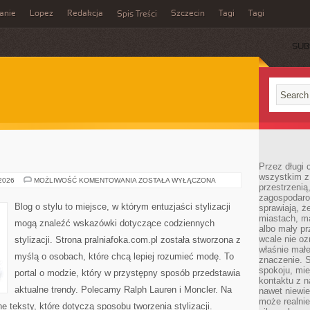
anie
Lopez
Redakcja
Szczecin
Tagi
Tagi
Spis Treści
SUB
Przez długi 
wszystkim z 
MONCLER
 2026
MOŻLIWOŚĆ KOMENTOWANIA
ZOSTAŁA WYŁĄCZONA
przestrzenią
zagospodaro
Blog o stylu to miejsce, w którym entuzjaści stylizacji
sprawiają, ż
miastach, ma
mogą znaleźć wskazówki dotyczące codziennych
albo mały p
wcale nie oz
stylizacji. Strona pralniafoka.com.pl została stworzona z
właśnie mał
myślą o osobach, które chcą lepiej rozumieć modę. To
znaczenie. 
spokoju, mie
portal o modzie, który w przystępny sposób przedstawia
kontaktu z n
aktualne trendy. Polecamy Ralph Lauren i Moncler. Na
nawet niewie
może realnie
 teksty, które dotyczą sposobu tworzenia stylizacji.