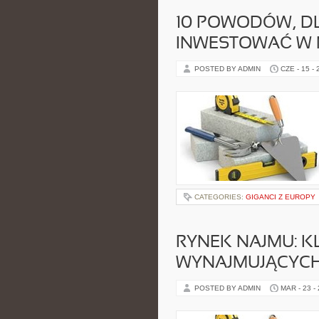
10 POWODÓW, D
INWESTOWAĆ W 
POSTED BY ADMIN
CZE - 15 -
CATEGORIES:
GIGANCI Z EUROPY
RYNEK NAJMU: 
WYNAJMUJĄCYC
POSTED BY ADMIN
MAR - 23 -