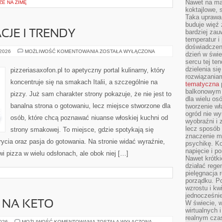
Nawet na ma
E NA ZIMĘ
koktajlowe, 
Taka uprawa 
buduje więź
bardziej zau
CJE I TRENDY
temperatur i
doświadczen
PIZZOWE
 2026
MOŻLIWOŚĆ KOMENTOWANIA
ZOSTAŁA WYŁĄCZONA
dzień w świ
INSPIRACJE
sercu tej te
I
TRENDY
dzielenia si
pizzeriasaxofon.pl to apetyczny portal kulinarny, który
rozwiązania
koncentruje się na smakach Italii, a szczególnie na
tematyczna
balkonowym 
pizzy. Już sam charakter strony pokazuje, że nie jest to
dla wielu o
banalna strona o gotowaniu, lecz miejsce stworzone dla
tworzenie wł
ogród nie w
osób, które chcą poznawać niuanse włoskiej kuchni od
wyobraźni i z
lecz sposób 
strony smakowej. To miejsce, gdzie spotykają się
znaczenie ma
rycia oraz pasja do gotowania. Na stronie widać wyraźnie,
psychikę. Ko
napięcie i 
i pizza w wielu odsłonach, ale obok niej […]
Nawet krótki
działać rege
pielęgnacja 
porządku. P
wzrostu i kw
jednocześnie
 NA KETO
W świecie, w
wirtualnych 
realnym czas
SUPLEMENTACJA
2026
MOŻLIWOŚĆ KOMENTOWANIA
ZOSTAŁA WYŁĄCZONA