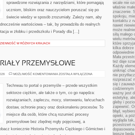
sprawdzone rozwiązania z narzędziami, które pomagają
wcale nie oz
właśnie mał
uczniom, bliskim oraz nauczycielom poruszać się po
znaczenie. 
spokoju, mie
świecie wiedzy w sposób zrozumiały. Zależy nam, aby
kontaktu z n
jednocześnie wartościowa – tak, by prowadziła do realnych
nawet niewie
może realnie
acja w żłobku i przedszkolu i Porady dla […]
siłą małego 
wielu metró
które sprzy
ODZIENNOŚĆ W RÓŻNYCH KRAJACH
kilka dobrze
odpowiednie 
Mała przest
też daje sza
ERIAŁY PRZEMYSŁOWE
Każdy elemen
uniknąć chao
SUROWCE
2026
MOŻLIWOŚĆ KOMENTOWANIA
ZOSTAŁA WYŁĄCZONA
nie przytłac
I
rozpraszać 
MATERIAŁY
się i zauwa
PRZEMYSŁOWE
Techneau to portal o przemyśle – przede wszystkim
codziennym 
sektorze ciężkim, ale także o tym, co go napędza:
ważny jest d
estetykę, al
rozwiązaniach, zapleczu, mocy, sterowaniu, łańcuchach
gleby i pozio
zapewnić. O
dostaw, ochronie pracy oraz doskonaleniu procesów. To
błąd, wybier
miejsce dla osób, które chcą rozumieć procesy
opieki, a póź
wygląda tak
przemysłowe bez zbędnej mgły pojęciowej, a
przestrzeń na
obacz koniecznie Historia Przemysłu Ciężkiego i Górnictwo i
dopasowana 
lepsze będą 