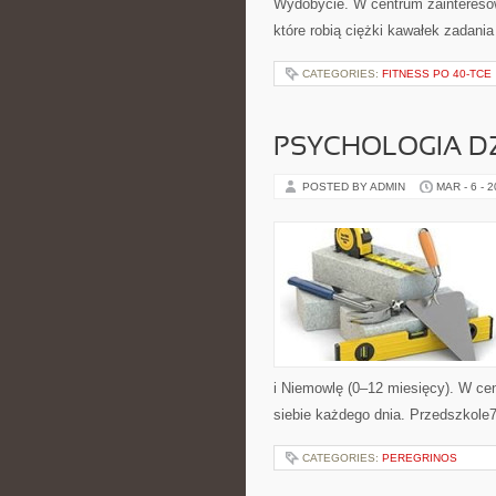
Wydobycie. W centrum zainteresow
które robią ciężki kawałek zadani
CATEGORIES:
FITNESS PO 40-TCE
PSYCHOLOGIA DZ
POSTED BY ADMIN
MAR - 6 - 
i Niemowlę (0–12 miesięcy). W cen
siebie każdego dnia. Przedszkole76
CATEGORIES:
PEREGRINOS