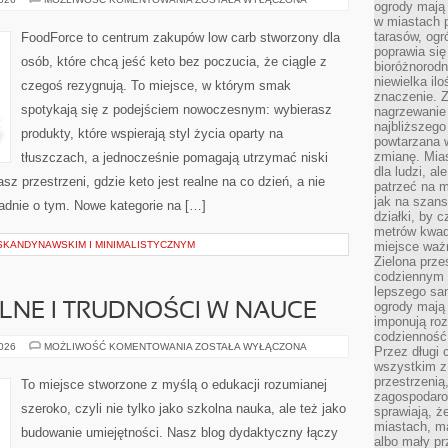
ogrody mają 
NA
w miastach p
KETO
tarasów, og
FoodForce to centrum zakupów low carb stworzony dla
poprawia się
osób, które chcą jeść keto bez poczucia, że ciągle z
bioróżnorod
niewielka il
czegoś rezygnują. To miejsce, w którym smak
znaczenie. 
spotykają się z podejściem nowoczesnym: wybierasz
nagrzewanie 
najbliższego
produkty, które wspierają styl życia oparty na
powtarzana w
zmianę. Mias
tłuszczach, a jednocześnie pomagają utrzymać niski
dla ludzi, al
 przestrzeni, gdzie keto jest realne na co dzień, a nie
patrzeć na m
jak na szans
kładnie o tym. Nowe kategorie na […]
działki, by 
metrów kwad
SKANDYNAWSKIM I MINIMALISTYCZNYM
miejsce ważn
Zielona prze
codziennym 
lepszego sa
ogrody mają 
LNE I TRUDNOŚCI W NAUCE
imponują roz
codzienność 
PROBLEMY
2026
MOŻLIWOŚĆ KOMENTOWANIA
ZOSTAŁA WYŁĄCZONA
Przez długi 
SZKOLNE
wszystkim z 
I
TRUDNOŚCI
przestrzenią
To miejsce stworzone z myślą o edukacji rozumianej
W
zagospodaro
NAUCE
szeroko, czyli nie tylko jako szkolna nauka, ale też jako
sprawiają, ż
miastach, ma
budowanie umiejętności. Nasz blog dydaktyczny łączy
albo mały p