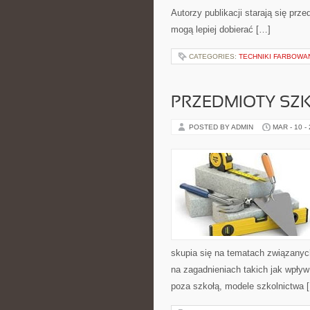
Autorzy publikacji starają się prz
mogą lepiej dobierać […]
CATEGORIES:
TECHNIKI FARBOWAN
PRZEDMIOTY SZK
POSTED BY ADMIN
MAR - 10 -
skupia się na tematach związany
na zagadnieniach takich jak wpływ
poza szkołą, modele szkolnictwa 