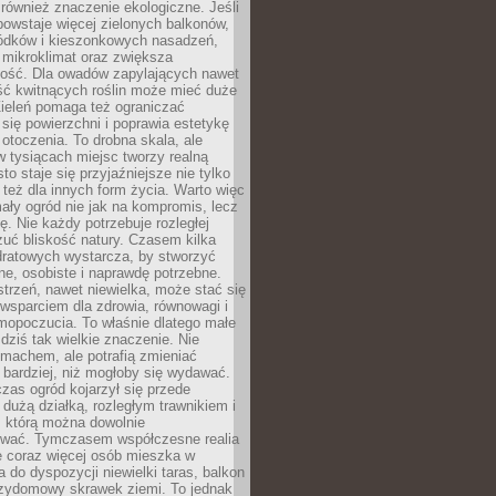
również znaczenie ekologiczne. Jeśli
owstaje więcej zielonych balkonów,
ródków i kieszonkowych nasadzeń,
 mikroklimat oraz zwiększa
ność. Dla owadów zapylających nawet
ość kwitnących roślin może mieć duże
Zieleń pomaga też ograniczać
się powierzchni i poprawia estetykę
 otoczenia. To drobna skala, ale
 tysiącach miejsc tworzy realną
to staje się przyjaźniejsze nie tylko
e też dla innych form życia. Warto więc
ały ogród nie jak na kompromis, lecz
ę. Nie każdy potrzebuje rozległej
czuć bliskość natury. Czasem kilka
ratowych wystarcza, by stworzyć
e, osobiste i naprawdę potrzebne.
strzeń, nawet niewielka, może stać się
wsparciem dla zdrowia, równowagi i
mopoczucia. To właśnie dlatego małe
dziś tak wielkie znaczenie. Nie
machem, ale potrafią zmieniać
bardziej, niż mogłoby się wydawać.
czas ogród kojarzył się przede
dużą działką, rozległym trawnikiem i
, którą można dowolnie
wać. Tymczasem współczesne realia
e coraz więcej osób mieszka w
 do dyspozycji niewielki taras, balkon
rzydomowy skrawek ziemi. To jednak