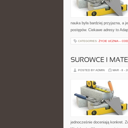
nauka była bardziej przyjazna, a 
postępów. Ciekawe adresy to Adapt
CATEGORIES:
ŻYCIE UCZNIA – C
SUROWCE I MAT
POSTED BY ADMIN
MAR - 8 - 
jednocześnie doceniają konkret. Z