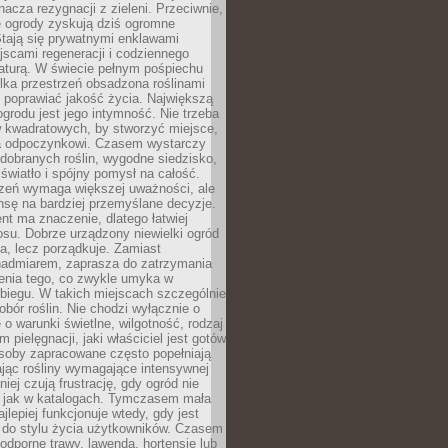
nacza rezygnacji z zieleni. Przeciwnie,
e ogrody zyskują dziś ogromne
Stają się prywatnymi enklawami
jscami regeneracji i codziennego
aturą. W świecie pełnym pośpiechu
lka przestrzeń obsadzona roślinami
 poprawiać jakość życia. Największą
ogrodu jest jego intymność. Nie trzeba
w kwadratowych, by stworzyć miejsce,
ja odpoczynkowi. Czasem wystarczy
 dobranych roślin, wygodne siedzisko,
światło i spójny pomysł na całość.
rzeń wymaga większej uważności, ale
nsę na bardziej przemyślane decyzje.
t ma znaczenie, dlatego łatwiej
su. Dobrze urządzony niewielki ogród
za, lecz porządkuje. Zamiast
nadmiarem, zaprasza do zatrzymania
żenia tego, co zwykle umyka w
biegu. W takich miejscach szczególnie
obór roślin. Nie chodzi wyłącznie o
e o warunki świetlne, wilgotność, rodzaj
m pielęgnacji, jaki właściciel jest gotów
soby zapracowane często popełniają
ając rośliny wymagające intensywnej
niej czują frustrację, gdy ogród nie
, jak w katalogach. Tymczasem mała
jlepiej funkcjonuje wtedy, gdy jest
do stylu życia użytkowników. Czasem
odporne trawy, lawenda, hortensje lub