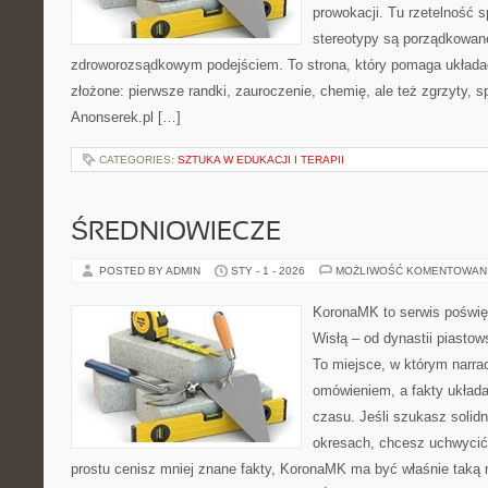
prowokacji. Tu rzetelność 
stereotypy są porządkowan
zdroworozsądkowym podejściem. To strona, który pomaga układa
złożone: pierwsze randki, zauroczenie, chemię, ale też zgrzyty, s
Anonserek.pl […]
CATEGORIES:
SZTUKA W EDUKACJI I TERAPII
ŚREDNIOWIECZE
POSTED BY ADMIN
STY - 1 - 2026
MOŻLIWOŚĆ KOMENTOWAN
KoronaMK to serwis poświę
Wisłą – od dynastii piasto
To miejsce, w którym narrac
omówieniem, a fakty układa
czasu. Jeśli szukasz solid
okresach, chcesz uchwycić
prostu cenisz mniej znane fakty, KoronaMK ma być właśnie taką