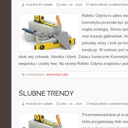
POSTED BY ADMIN
GRU - 31 - 2025
MOŻLIWOŚĆ KOMENTOWA
Rolletic Gdynia to adres s
kosmetyka przestała być pr
mądrą strategią. Strona opi
oraz kuracje gabinetowe, k
potrzeby skóry i krok po k
kondycję. W centrum jest n
obok niej człowiek: klientka i klient. Zobacz koniecznie Kosmetyk
wegańska i cruelty free. Na stronie Rolletic Gdynia znajdziesz pod
CATEGORIES:
ARCHITEKTURA
ŚLUBNE TRENDY
POSTED BY ADMIN
GRU - 31 - 2025
MOŻLIWOŚĆ KOMENTOWA
Przemowieniaslubne.pl to p
które przygotowują ślub ora