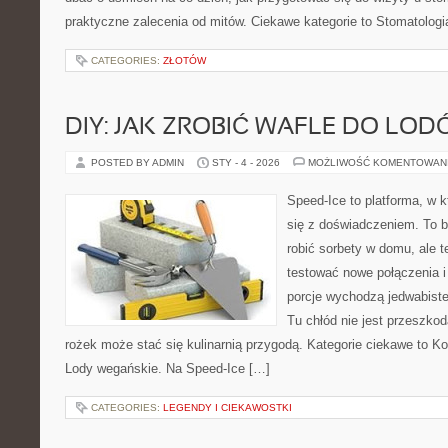
praktyczne zalecenia od mitów. Ciekawe kategorie to Stomatologi
CATEGORIES:
ZŁOTÓW
DIY: JAK ZROBIĆ WAFLE DO LO
POSTED BY ADMIN
STY - 4 - 2026
MOŻLIWOŚĆ KOMENTOWAN
Speed-Ice to platforma, w k
się z doświadczeniem. To bl
robić sorbety w domu, ale te
testować nowe połączenia i
porcje wychodzą jedwabiste
Tu chłód nie jest przeszkod
rożek może stać się kulinarnią przygodą. Kategorie ciekawe to Ko
Lody wegańskie. Na Speed-Ice […]
CATEGORIES:
LEGENDY I CIEKAWOSTKI