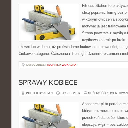
Fitness Station to praktycz
chcą poprawić formę bez p
w którym ćwiczenia spotyka
motywacja jest traktowana 
Strona powstała z myślą o 
użytkownika krok po kroku:
siłowni lub w domu, aż po świadome budowanie sprawności, umięś
Ciekawe kategorie: Ćwiczenia i Treningi i Dzienniki przemian i m
CATEGORIES:
TECHNIKA WOKALNA
SPRAWY KOBIECE
POSTED BY ADMIN
STY - 3 - 2026
MOŻLIWOŚĆ KOMENTOWAN
Anonserek.pl to portal o rel
którym rozmowa o oczekiwa
przestrzeń dla osób, które 
ulepszyć więź – bez zakłopo