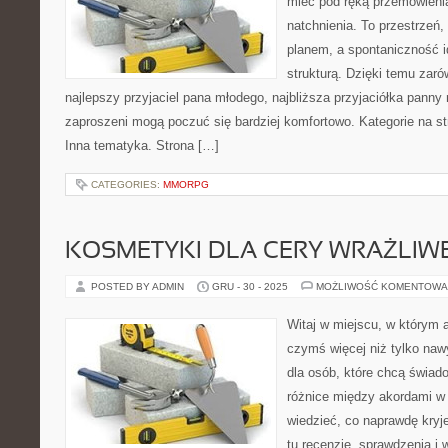
mieć pod ręką przemówienia
natchnienia. To przestrzeń,
planem, a spontaniczność i
strukturą. Dzięki temu zaró
najlepszy przyjaciel pana młodego, najbliższa przyjaciółka panny m
zaproszeni mogą poczuć się bardziej komfortowo. Kategorie na str
Inna tematyka. Strona […]
CATEGORIES:
MMORPG
KOSMETYKI DLA CERY WRAŻLIWE
POSTED BY ADMIN
GRU - 30 - 2025
MOŻLIWOŚĆ KOMENTOWA
Witaj w miejscu, w którym a
czymś więcej niż tylko naw
dla osób, które chcą świad
różnice między akordami w
wiedzieć, co naprawdę kryje
tu recenzje, sprawdzenia i