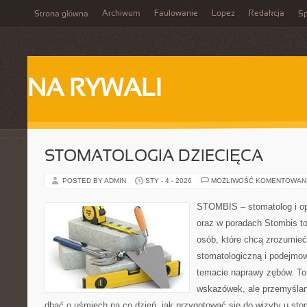
Archiwum
Faulowanie
Lopez
Redakcja
Strona główna
Sp
NA RYWALI
STOMATOLOGIA DZIECIĘCA
POSTED BY ADMIN
STY - 4 - 2026
MOŻLIWOŚĆ KOMENTOWAN
STOMBIS – stomatolog i op
oraz w poradach Stombis to
osób, które chcą zrozumieć 
stomatologiczną i podejmo
temacie naprawy zębów. To n
wskazówek, ale przemyślan
dbać o uśmiech na co dzień, jak przygotować się do wizyty u stom