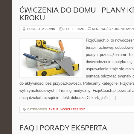
ĆWICZENIA DO DOMU – PLANY K
KROKU
POSTED BY ADMIN
STY - 1 - 2026
MOŻLIWOŚĆ KOMENTOWAN
FizjoCoach.pl to nowoczes
terapii ruchowej, odbudowi
pracy z przeciążeniami. To
doświadczenie spotyka się 
usprawniania staje się real
pomaga odczytać sygnały o
do aktywności bez przypadkowości. Polecamy kategorie: Fizjotera
wytrzymałościowych i Trening medyczny. FizjoCoach.pl powstał z
chcą działać rozsądnie. Jeśli dokucza Ci kark, jeśli […]
CATEGORIES:
AKTUALNOŚCI I TRENDY
FAQ I PORADY EKSPERTA