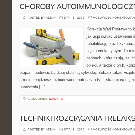
CHOROBY AUTOIMMUNOLOGICZ
POSTED BY ADMIN
STY - 3 - 2026
MOŻLIWOŚĆ KOMENTOWAN
Korekcja Wad Postawy to k
jak usprawniać ustawienie 
rehabilitację oraz fizykoter
ujęciu edukacyjnym. To mie
osobach, które czują, że ic
opieki, a także o tych, któ
etapami budować bardziej stabilną sylwetkę. Zobacz także Fizjoter
stronie znajdziesz rozbudowane materiały o tym, skąd biorą się 
ustawienia […]
CATEGORIES:
MMORPG
TECHNIKI ROZCIĄGANIA I RELAKS
POSTED BY ADMIN
STY - 3 - 2026
MOŻLIWOŚĆ KOMENTOWAN