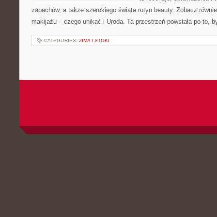
zapachów, a także szerokiego świata rutyn beauty. Zobacz również
makijażu – czego unikać i Uroda. Ta przestrzeń powstała po to, b
CATEGORIES:
ZIMA I STOKI