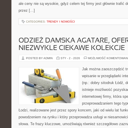
ale ceny nie są wysokie, gdyż celem tej firmy jest głównie trafić 
przez […]
CATEGORIES:
TRENDY I NOWOŚCI
ODZIEŻ DAMSKA AGATARE, OFE
NIEZWYKLE CIEKAWE KOLEKCJE
POSTED BY ADMIN
STY - 2 - 2026
MOŻLIWOŚĆ KOMENTOWAN
Jak można zaoszczędzić tr
wpisanie w przeglądarki in
(np.: dobry sitodruk Łódź, 
istnieje możliwość pozyska
internetowej firmy, która spe
przeprowadzaniem tego typ
Łodzi, realizowane jest przez spory koncern, jaki od wielu lat fu
powodzeniem na rynku i który przeprowadza usługi w niesamowic
słowa. Te frazy kluczowe, umożliwiają również szczegółowo zazn