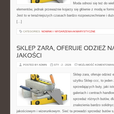
Moda odnosi się też do wiel
elementów, jednak przeważnie kojarzy się głównie z modą w formie 
Jest to w teraźniejszych czasach bardzo rozpowszechniane i du
[…]
CATEGORIES:
NOWINKI I WYDARZENIA AKWARYSTYCZNE
SKLEP ZARA, OFERUJE ODZIEŻ N
JAKOŚCI
POSTED BY ADMIN
STY - 2 - 2026
MOŻLIWOŚĆ KOMENTOWAN
Sklep zara, oferuje odzież 
użytku Sklep ccc, to jeden
sprzedających buty, jaki is
galeriach i centrach handlo
sprzedaż różnych butów, d
znalezienia bardzo solidn
jakościowym i wizerunkowym. Sieć ta prowadzi sprzedaż butów sz