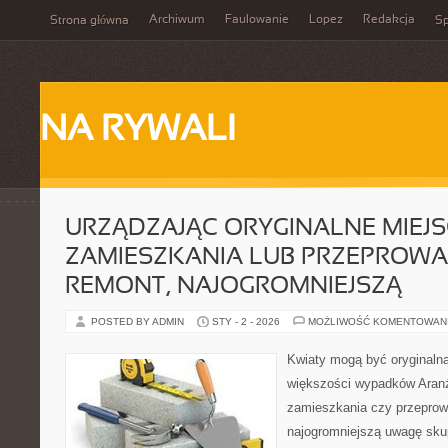
Archiwum
Faulowanie
Lopez
Redakcja
Strona główna
Sp
NA RYWALI
URZĄDZAJĄC ORYGINALNE MIEJS
ZAMIESZKANIA LUB PRZEPROW
REMONT, NAJOGROMNIEJSZĄ
POSTED BY ADMIN
STY - 2 - 2026
MOŻLIWOŚĆ KOMENTOWAN
Kwiaty mogą być oryginaln
większości wypadków Aranż
zamieszkania czy przeprow
najogromniejszą uwagę sku