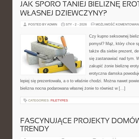
JAK SPORO TANIEJ BIELIZNĘ ER
WŁASNEJ DZIEWCZYNY?
POSTED BY ADMIN
STY - 2 - 2026
MOŻLIWOŚĆ KOMENTOWAN
Czy kupno seksownej bieliz
pomysł? Mąż, który chce sp
także dla siebie prezent, de
się zastanawiać nad tym. 
zakupić żonie bieliznę erot
erotyczna damska powoduje
lepiej się prezentowała, a o to właśnie chodzi. Można nawet powi
bielizna nocna podarowana własnej żonie to również w […]
CATEGORIES:
FILETYPES
FASCYNUJĄCE PROJEKTY DOMÓW: 
TRENDY