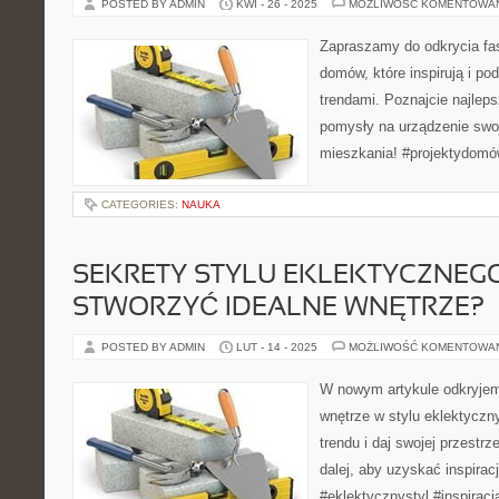
POSTED BY ADMIN
KWI - 26 - 2025
MOŻLIWOŚĆ KOMENTOWA
Zapraszamy do odkrycia fa
domów, które inspirują i p
trendami. Poznajcie najleps
pomysły na urządzenie sw
mieszkania! #projektydomów
CATEGORIES:
NAUKA
SEKRETY STYLU EKLEKTYCZNEGO
STWORZYĆ IDEALNE WNĘTRZE?
POSTED BY ADMIN
LUT - 14 - 2025
MOŻLIWOŚĆ KOMENTOWA
W nowym artykule odkryjemy
wnętrze w stylu eklektyczn
trendu i daj swojej przestr
dalej, aby uzyskać inspirac
#eklektycznystyl #inspiracj