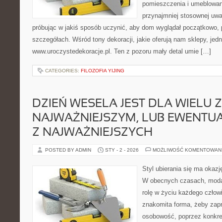
pomieszczenia i umeblowani
przynajmniej stosownej uwa
próbując w jakiś sposób uczynić, aby dom wyglądał początkowo,
szczegółach. Wśród tony dekoracji, jakie oferują nam sklepy, jed
www.uroczystedekoracje.pl. Ten z pozoru mały detal umie […]
CATEGORIES:
FILOZOFIA YIJING
DZIEŃ WESELA JEST DLA WIELU 
NAJWAŻNIEJSZYM, LUB EWENTU
Z NAJWAŻNIEJSZYCH
POSTED BY ADMIN
STY - 2 - 2026
MOŻLIWOŚĆ KOMENTOWAN
Styl ubierania się ma okazj
W obecnych czasach, moda 
rolę w życiu każdego człowi
znakomita forma, żeby zap
osobowość, poprzez konkret