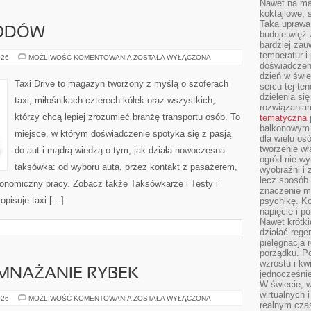
Nawet na ma
koktajlowe, 
Taka uprawa 
ODÓW
buduje więź
bardziej zau
temperatur i
MARKI
026
MOŻLIWOŚĆ KOMENTOWANIA
ZOSTAŁA WYŁĄCZONA
SAMOCHODÓW
doświadczen
dzień w świ
Taxi Drive to magazyn tworzony z myślą o szoferach
sercu tej te
dzielenia si
taxi, miłośnikach czterech kółek oraz wszystkich,
rozwiązania
którzy chcą lepiej zrozumieć branżę transportu osób. To
tematyczna
balkonowym 
miejsce, w którym doświadczenie spotyka się z pasją
dla wielu o
tworzenie wł
do aut i mądrą wiedzą o tym, jak działa nowoczesna
ogród nie w
taksówka: od wyboru auta, przez kontakt z pasażerem,
wyobraźni i z
lecz sposób 
konomiczny pracy. Zobacz także Taksówkarze i Testy i
znaczenie ma
opisuje taxi […]
psychikę. Ko
napięcie i 
Nawet krótki
działać rege
pielęgnacja 
porządku. P
wzrostu i kw
MNAŻANIE RYBEK
jednocześnie
W świecie, w
wirtualnych 
HODOWLA
026
MOŻLIWOŚĆ KOMENTOWANIA
ZOSTAŁA WYŁĄCZONA
realnym czas
I