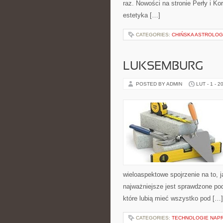
raz. Nowości na stronie Perły i K
estetyka […]
CATEGORIES:
CHIŃSKA ASTROLOG
LUKSEMBURG
POSTED BY ADMIN
LUT - 1 - 2
wieloaspektowe spojrzenie na to,
najważniejsze jest sprawdzone po
które lubią mieć wszystko pod […]
CATEGORIES:
TECHNOLOGIE NAPR