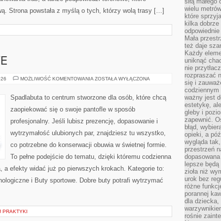
siłą małego 
wielu metró
. Strona powstała z myślą o tych, którzy wolą trasy […]
które sprzy
kilka dobrze
odpowiednie 
Mała przest
też daje sza
Każdy elemen
E
uniknąć chao
nie przytłac
rozpraszać 
BUTY
026
MOŻLIWOŚĆ KOMENTOWANIA
ZOSTAŁA WYŁĄCZONA
się i zauwa
LUKSUSOWE
codziennym 
Spadlabuta to centrum stworzone dla osób, które chcą
ważny jest d
estetykę, al
zaopiekować się o swoje pantofle w sposób
gleby i pozio
zapewnić. O
profesjonalny. Jeśli lubisz prezencję, dopasowanie i
błąd, wybier
wytrzymałość ulubionych par, znajdziesz tu wszystko,
opieki, a póź
wygląda tak
co potrzebne do konserwacji obuwia w świetnej formie.
przestrzeń na
To pełne podejście do tematu, dzięki któremu codzienna
dopasowana 
lepsze będą 
, a efekty widać już po pierwszych krokach. Kategorie to:
zioła niż wy
urok bez reg
nologiczne i Buty sportowe. Dobre buty potrafi wytrzymać
różne funkc
porannej ka
dla dziecka,
warzywnikiem
 PRAKTYKI
rośnie zaint