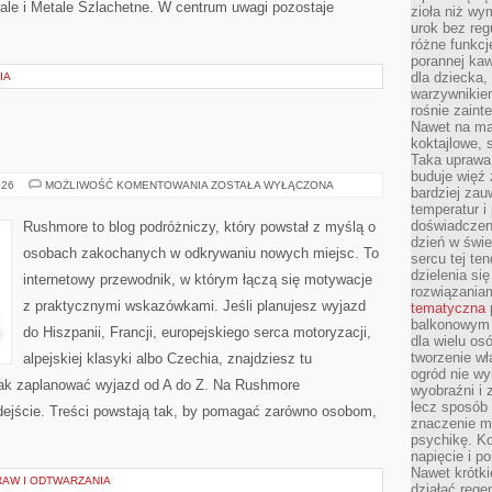
orale i Metale Szlachetne. W centrum uwagi pozostaje
zioła niż wy
urok bez reg
różne funkc
porannej ka
dla dziecka,
IA
warzywnikiem
rośnie zaint
Nawet na ma
koktajlowe, 
Taka uprawa 
buduje więź
LUKSEMBURG
026
MOŻLIWOŚĆ KOMENTOWANIA
ZOSTAŁA WYŁĄCZONA
bardziej zau
temperatur i
doświadczen
Rushmore to blog podróżniczy, który powstał z myślą o
dzień w świ
osobach zakochanych w odkrywaniu nowych miejsc. To
sercu tej te
dzielenia si
internetowy przewodnik, w którym łączą się motywacje
rozwiązania
z praktycznymi wskazówkami. Jeśli planujesz wyjazd
tematyczna
balkonowym 
do Hiszpanii, Francji, europejskiego serca motoryzacji,
dla wielu o
tworzenie wł
alpejskiej klasyki albo Czechia, znajdziesz tu
ogród nie w
 jak zaplanować wyjazd od A do Z. Na Rushmore
wyobraźni i z
lecz sposób 
dejście. Treści powstają tak, by pomagać zarówno osobom,
znaczenie ma
psychikę. Ko
napięcie i 
Nawet krótki
AW I ODTWARZANIA
działać rege