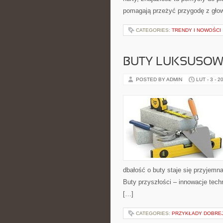
pomagają przeżyć przygodę z głową
CATEGORIES:
TRENDY I NOWOŚCI
BUTY LUKSUSOW
POSTED BY ADMIN
LUT - 3 - 2
dbałość o buty staje się przyjemna
Buty przyszłości – innowacje tech
[…]
CATEGORIES:
PRZYKŁADY DOBREJ