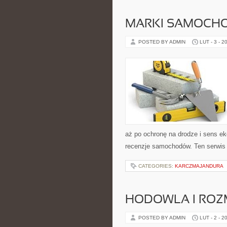
MARKI SAMOCH
POSTED BY ADMIN
LUT - 3 - 2
aż po ochronę na drodze i sens e
recenzje samochodów. Ten serwis 
CATEGORIES:
KARCZMAJANDURA
HODOWLA I ROZ
POSTED BY ADMIN
LUT - 2 - 2