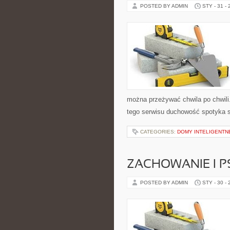
POSTED BY ADMIN
STY - 31 -
można przeżywać chwila po chwili
tego serwisu duchowość spotyka s
CATEGORIES:
DOMY INTELIGENTN
ZACHOWANIE I P
POSTED BY ADMIN
STY - 30 -