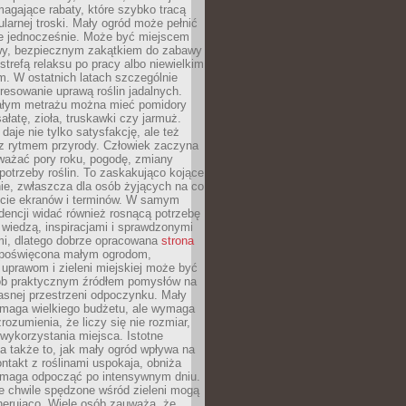
magające rabaty, które szybko tracą
ularnej troski. Mały ogród może pełnić
je jednocześnie. Może być miejscem
wy, bezpiecznym zakątkiem do zabawy
 strefą relaksu po pracy albo niewielkim
. W ostatnich latach szczególnie
eresowanie uprawą roślin jadalnych.
łym metrażu można mieć pomidory
sałatę, zioła, truskawki czy jarmuż.
daje nie tylko satysfakcję, ale też
 z rytmem przyrody. Człowiek zaczyna
ważać pory roku, pogodę, zmiany
 potrzeby roślin. To zaskakująco kojące
ie, zwłaszcza dla osób żyjących na co
ecie ekranów i terminów. W samym
ndencji widać również rosnącą potrzebę
ę wiedzą, inspiracjami i sprawdzonymi
mi, dlatego dobrze opracowana
strona
poświęcona małym ogrodom,
uprawom i zieleni miejskiej może być
sób praktycznym źródłem pomysłów na
asnej przestrzeni odpoczynku. Mały
ymaga wielkiego budżetu, ale wymaga
rozumienia, że liczy się nie rozmiar,
wykorzystania miejsca. Istotne
 także to, jak mały ogród wpływa na
ntakt z roślinami uspokaja, obniża
pomaga odpocząć po intensywnym dniu.
e chwile spędzone wśród zieleni mogą
nerująco. Wiele osób zauważa, że