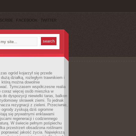
SCRIBE
FACEBOOK
TWITTER
czas ogród kojarzył się przede
dużą działką, rozległym trawnikiem i
, którą można dowolnie
wać. Tymczasem współczesne realia
e coraz więcej osób mieszka w
 do dyspozycji niewielki taras, balkon
rzydomowy skrawek ziemi. To jednak
nacza rezygnacji z zieleni. Przeciwnie,
e ogrody zyskują dziś ogromne
Stają się prywatnymi enklawami
jscami regeneracji i codziennego
aturą. W świecie pełnym pośpiechu
lka przestrzeń obsadzona roślinami
 poprawiać jakość życia. Największą