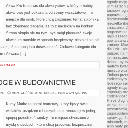
ROZMNAŻANIE
ogrody mają 
RYBEK
Akwa-Pro to serwis dla akwarystów, w którym hobby
w miastach p
tarasów, og
akwariowe jest pokazana od strony warsztatowej. To
poprawia się
bioróżnorod
miejsce dla osób, które chcą zrozumieć temat zbiornika
niewielka il
bez zbędnego zadęcia, za to z naciskiem na konkret.
znaczenie. 
nagrzewanie 
Strona skupia się na tym, byś mógł planować swoje
najbliższego
akwarium morskie w sposób bezpieczny, niezależnie od
powtarzana w
zmianę. Mias
 masz już za sobą lata doświadczeń. Ciekawe kategorie dla
dla ludzi, al
patrzeć na m
m i Akwaria […]
jak na szans
działki, by 
METYKI DIY
metrów kwad
miejsce ważn
Zielona prze
codziennym 
GIE W BUDOWNICTWIE
lepszego sa
ogrody mają 
imponują roz
NOWE
026
MOŻLIWOŚĆ KOMENTOWANIA
ZOSTAŁA WYŁĄCZONA
codzienność 
TECHNOLOGIE
W
Przez długi 
BUDOWNICTWIE
Kursy Marko to portal branżowy, który łączy świat
wszystkim z 
przestrzenią
widlaków, urządzeń roboczych oraz renowacji w jedną,
zagospodaro
spójną przestrzeń wiedzy. To miejsce stworzone z
sprawiają, ż
miastach, ma
myślą o osobach, które chcą pracować bezpieczniej,
albo mały p