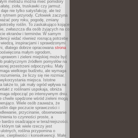
łym metrażu można mieć pomidory
sałatę, zioła, truskawki czy jarmuż.
daje nie tylko satysfakcję, ale też
 z rytmem przyrody. Człowiek zaczyna
ważać pory roku, pogodę, zmiany
 potrzeby roślin. To zaskakująco kojące
ie, zwłaszcza dla osób żyjących na co
ecie ekranów i terminów. W samym
ndencji widać również rosnącą potrzebę
ę wiedzą, inspiracjami i sprawdzonymi
mi, dlatego dobrze opracowana
strona
poświęcona małym ogrodom,
uprawom i zieleni miejskiej może być
sób praktycznym źródłem pomysłów na
asnej przestrzeni odpoczynku. Mały
ymaga wielkiego budżetu, ale wymaga
rozumienia, że liczy się nie rozmiar,
wykorzystania miejsca. Istotne
 także to, jak mały ogród wpływa na
ntakt z roślinami uspokaja, obniża
pomaga odpocząć po intensywnym dniu.
e chwile spędzone wśród zieleni mogą
nerująco. Wiele osób zauważa, że
roślin daje poczucie sprawczości i
odlewanie, przycinanie, obserwowanie
itnienia to czynności proste, a
 bardzo osadzające w teraźniejszości.
 którym tak wiele rzeczy jest
i ulotnych, roślina przypomina o
ie, cierpliwości i konsekwencji. Małe