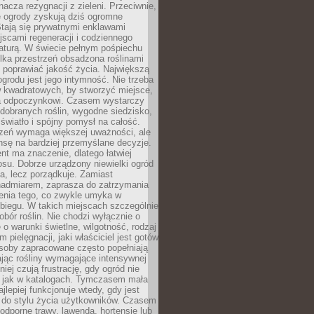
nacza rezygnacji z zieleni. Przeciwnie,
e ogrody zyskują dziś ogromne
Stają się prywatnymi enklawami
jscami regeneracji i codziennego
aturą. W świecie pełnym pośpiechu
lka przestrzeń obsadzona roślinami
 poprawiać jakość życia. Największą
ogrodu jest jego intymność. Nie trzeba
w kwadratowych, by stworzyć miejsce,
ja odpoczynkowi. Czasem wystarczy
 dobranych roślin, wygodne siedzisko,
światło i spójny pomysł na całość.
rzeń wymaga większej uważności, ale
nsę na bardziej przemyślane decyzje.
t ma znaczenie, dlatego łatwiej
su. Dobrze urządzony niewielki ogród
za, lecz porządkuje. Zamiast
nadmiarem, zaprasza do zatrzymania
żenia tego, co zwykle umyka w
biegu. W takich miejscach szczególnie
obór roślin. Nie chodzi wyłącznie o
e o warunki świetlne, wilgotność, rodzaj
m pielęgnacji, jaki właściciel jest gotów
soby zapracowane często popełniają
ając rośliny wymagające intensywnej
niej czują frustrację, gdy ogród nie
, jak w katalogach. Tymczasem mała
jlepiej funkcjonuje wtedy, gdy jest
do stylu życia użytkowników. Czasem
odporne trawy, lawenda, hortensje lub