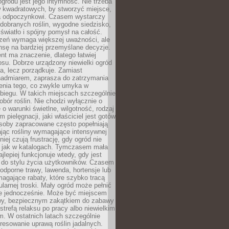
ogrodu jest jego intymność. Nie trzeba
w kwadratowych, by stworzyć miejsce,
ja odpoczynkowi. Czasem wystarczy
 dobranych roślin, wygodne siedzisko,
światło i spójny pomysł na całość.
rzeń wymaga większej uważności, ale
nsę na bardziej przemyślane decyzje.
t ma znaczenie, dlatego łatwiej
su. Dobrze urządzony niewielki ogród
za, lecz porządkuje. Zamiast
nadmiarem, zaprasza do zatrzymania
żenia tego, co zwykle umyka w
biegu. W takich miejscach szczególnie
obór roślin. Nie chodzi wyłącznie o
e o warunki świetlne, wilgotność, rodzaj
m pielęgnacji, jaki właściciel jest gotów
soby zapracowane często popełniają
ając rośliny wymagające intensywnej
niej czują frustrację, gdy ogród nie
, jak w katalogach. Tymczasem mała
jlepiej funkcjonuje wtedy, gdy jest
do stylu życia użytkowników. Czasem
odporne trawy, lawenda, hortensje lub
magające rabaty, które szybko tracą
ularnej troski. Mały ogród może pełnić
je jednocześnie. Może być miejscem
wy, bezpiecznym zakątkiem do zabawy
 strefą relaksu po pracy albo niewielkim
. W ostatnich latach szczególnie
eresowanie uprawą roślin jadalnych.