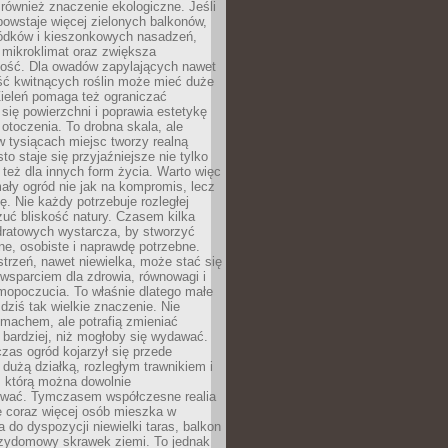
również znaczenie ekologiczne. Jeśli
owstaje więcej zielonych balkonów,
ródków i kieszonkowych nasadzeń,
 mikroklimat oraz zwiększa
ność. Dla owadów zapylających nawet
ość kwitnących roślin może mieć duże
Zieleń pomaga też ograniczać
się powierzchni i poprawia estetykę
 otoczenia. To drobna skala, ale
 tysiącach miejsc tworzy realną
to staje się przyjaźniejsze nie tylko
e też dla innych form życia. Warto więc
ały ogród nie jak na kompromis, lecz
ę. Nie każdy potrzebuje rozległej
czuć bliskość natury. Czasem kilka
ratowych wystarcza, by stworzyć
e, osobiste i naprawdę potrzebne.
strzeń, nawet niewielka, może stać się
wsparciem dla zdrowia, równowagi i
mopoczucia. To właśnie dlatego małe
dziś tak wielkie znaczenie. Nie
machem, ale potrafią zmieniać
bardziej, niż mogłoby się wydawać.
czas ogród kojarzył się przede
dużą działką, rozległym trawnikiem i
, którą można dowolnie
wać. Tymczasem współczesne realia
e coraz więcej osób mieszka w
 do dyspozycji niewielki taras, balkon
rzydomowy skrawek ziemi. To jednak