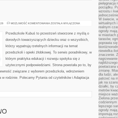
pielęgnacja 
porządku. P
wzrostu i kw
jednocześnie
W świecie, w
wirtualnych 
ZDROWIE
026
MOŻLIWOŚĆ KOMENTOWANIA
ZOSTAŁA WYŁĄCZONA
DZIECI
realnym czas
ogrody mają 
Przedszkole Kubuś to przestrzeń stworzone z myślą o
w miastach p
tarasów, og
dorosłych towarzyszących dziecku oraz o wszystkich,
poprawia się
którzy wypatrują rzetelnych informacji na temat
bioróżnorod
niewielka il
przedszkoli i opieki żłobkowej. To serwis poradnikowy, w
znaczenie. 
którym praktyka edukacji i rozwoju spotyka się z
nagrzewanie 
najbliższego
użytecznymi podpowiedziami. Strona powstała po to, by
powtarzana w
zmianę. Mias
epewność związane z wyborem przedszkola, wdrożeniem
dla ludzi, al
ia w rodzinie. Polecamy Pytania od czytelników i Adaptacja
patrzeć na m
jak na szans
działki, by 
metrów kwad
miejsce ważn
Zielona prze
codziennym 
lepszego sa
ogrody mają 
WO
imponują roz
codzienność 