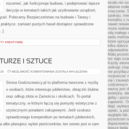
wcale nie oz
rozumieć, jak funkcjonuje budowa, i podejmować lepsze
właśnie mał
decyzje w tematach takich jak użytkowanie urządzeń,
znaczenie. 
spokoju, mie
iązań. Polecamy Bezpieczeństwo na budowie i Tarasy i
kontaktu z n
a praktyce: zamiast pustych haseł dostajesz sprawdzone
nawet niewie
może realnie
[…]
siłą małego 
wielu metró
które sprzy
KTY KREATYWNE
kilka dobrze
odpowiednie 
Mała przest
też daje sza
TURZE I SZTUCE
Każdy elemen
uniknąć chao
nie przytłac
BIŻUTERIA
026
MOŻLIWOŚĆ KOMENTOWANIA
ZOSTAŁA WYŁĄCZONA
W
rozpraszać 
KULTURZE
się i zauwa
I
Strona Godziszewscy.pl to platforma tworzone z myślą
SZTUCE
codziennym 
ważny jest d
o osobach, które interesuje jubilerstwo, obrączki ślubne
estetykę, al
oraz odkup złota w Zamościu i okolicach. To portal
gleby i pozio
zapewnić. O
tematyczny, w którym łączą się pomysły estetyczne z
błąd, wybier
użytecznymi poradami zakupowymi. Jeśli szukasz
opieki, a póź
wygląda tak
sprawdzonego kompendium po tematach jubilerskich,
przestrzeń na
dopasowana 
ta albo planujesz wybór pierścionków, ten serwis jest w sam
lepsze będą 