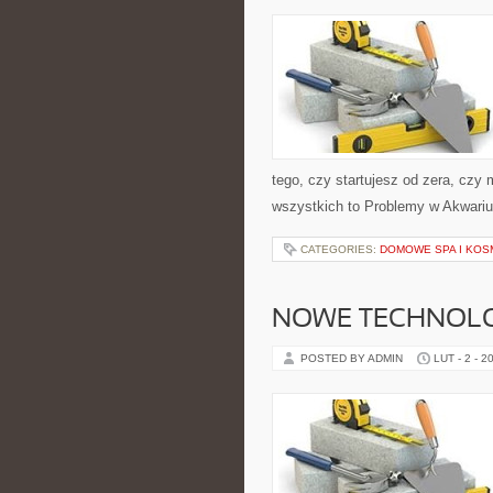
tego, czy startujesz od zera, czy
wszystkich to Problemy w Akwariu
CATEGORIES:
DOMOWE SPA I KOS
NOWE TECHNOLO
POSTED BY ADMIN
LUT - 2 - 2