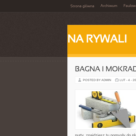
Archiwum
Faulow
Strona główna
NA RYWALI
BAGNA I MOKRA
POSTED BY ADMIN
LUT - 4 - 2
nurty, znajdziesz tu pomysły do p