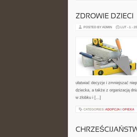
ZDROWIE DZIECI
POSTED BY ADMIN
LUT - 1 - 2
ułatwiać decyzje i zmniejszać ni
dziecka, a także z organizacją dn
w żłobku i […]
CATEGORIES:
ADOPCJA I OPIEKA
CHRZEŚCIJAŃST