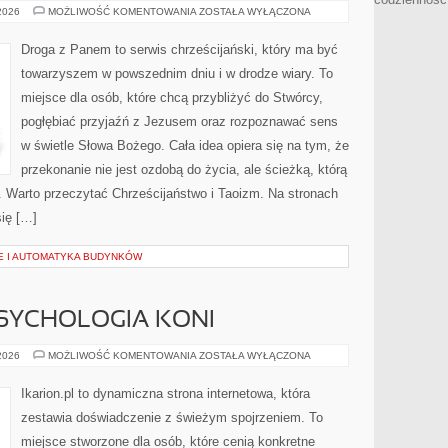
CHRZEŚCIJAŃSTWO
 2026
MOŻLIWOŚĆ KOMENTOWANIA
ZOSTAŁA WYŁĄCZONA
Droga z Panem to serwis chrześcijański, który ma być
towarzyszem w powszednim dniu i w drodze wiary. To
miejsce dla osób, które chcą przybliżyć do Stwórcy,
pogłębiać przyjaźń z Jezusem oraz rozpoznawać sens
w świetle Słowa Bożego. Cała idea opiera się na tym, że
przekonanie nie jest ozdobą do życia, ale ścieżką, którą
. Warto przeczytać Chrześcijaństwo i Taoizm. Na stronach
ię […]
E I AUTOMATYKA BUDYNKÓW
SYCHOLOGIA KONI
ZACHOWANIE
 2026
MOŻLIWOŚĆ KOMENTOWANIA
ZOSTAŁA WYŁĄCZONA
I
PSYCHOLOGIA
KONI
Ikarion.pl to dynamiczna strona internetowa, która
zestawia doświadczenie z świeżym spojrzeniem. To
miejsce stworzone dla osób, które cenią konkretne