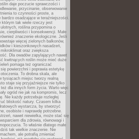
roślin daje poczucie sprawczości i
odlewanie, przycinanie, obserwowanie
itnienia to czynności proste, a
 bardzo osadzające w teraźniejszości.
 którym tak wiele rzeczy jest
i ulotnych, roślina przypomina o
ie, cierpliwości i konsekwencji. Małe
również znaczenie ekologiczne. Jeśli
owstaje więcej zielonych balkonów,
ródków i kieszonkowych nasadzeń,
 mikroklimat oraz zwiększa
ność. Dla owadów zapylających nawet
ość kwitnących roślin może mieć duże
Zieleń pomaga też ograniczać
się powierzchni i poprawia estetykę
 otoczenia. To drobna skala, ale
 tysiącach miejsc tworzy realną
to staje się przyjaźniejsze nie tylko
e też dla innych form życia. Warto więc
ały ogród nie jak na kompromis, lecz
ę. Nie każdy potrzebuje rozległej
czuć bliskość natury. Czasem kilka
ratowych wystarcza, by stworzyć
e, osobiste i naprawdę potrzebne.
strzeń, nawet niewielka, może stać się
wsparciem dla zdrowia, równowagi i
mopoczucia. To właśnie dlatego małe
dziś tak wielkie znaczenie. Nie
machem, ale potrafią zmieniać
bardziej, niż mogłoby się wydawać.