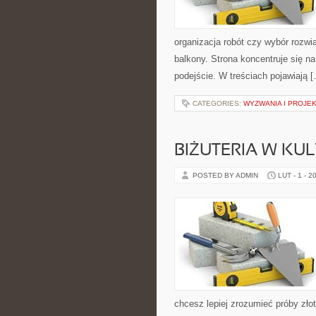
organizacja robót czy wybór rozw
balkony. Strona koncentruje się n
podejście. W treściach pojawiają 
CATEGORIES:
WYZWANIA I PROJE
BIŻUTERIA W KUL
POSTED BY ADMIN
LUT - 1 - 2
chcesz lepiej zrozumieć próby zło