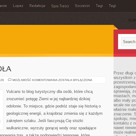
anie
Lopez
Redakcja
Szczecin
Tagi
Tagi
Spis Treści
SUB
DŁA
Przez długi 
wszystkim z 
BAGNA
026
MOŻLIWOŚĆ KOMENTOWANIA
ZOSTAŁA WYŁĄCZONA
przestrzenią
I
zagospodaro
MOKRADŁA
sprawiają, ż
Vulcans to blog turystyczny dla osób, które chcą
miastach, ma
zrozumieć potęgę Ziemi w jej najbardziej dzikiej
albo mały p
wcale nie oz
odsłonie. To miejsce, gdzie podróż staje się historią o
właśnie mał
geologicznej energii, a krajobraz zmienia się z każdym
znaczenie. 
spokoju, mie
zakrętem szlaku. Jeśli fascynują Cię stożki
kontaktu z n
nawet niewie
wulkaniczne, wyrzuty gorącej wody oraz spadające
może realnie
lanowania tras, a także podpowiedzi terenowe, które