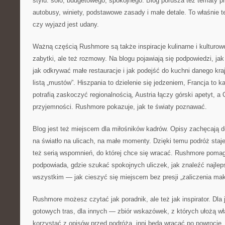
stylu: solo, budgetowego, spokojnego. Blog porusza też tematy pr
autobusy, winiety, podstawowe zasady i małe detale. To właśnie 
czy wyjazd jest udany.
Ważną częścią Rushmore są także inspiracje kulinarne i kulturowe
zabytki, ale też rozmowy. Na blogu pojawiają się podpowiedzi, ja
jak odkrywać małe restauracje i jak podejść do kuchni danego kraj
listą „mustów”. Hiszpania to dzielenie się jedzeniem, Francja to k
potrafią zaskoczyć regionalnością, Austria łączy górski apetyt, a
przyjemności. Rushmore pokazuje, jak te światy poznawać.
Blog jest też miejscem dla miłośników kadrów. Opisy zachęcają d
na światło na ulicach, na małe momenty. Dzięki temu podróż staje 
też serią wspomnień, do której chce się wracać. Rushmore pomag
podpowiada, gdzie szukać spokojnych uliczek, jak znaleźć najle
wszystkim — jak cieszyć się miejscem bez presji „zaliczenia ma
Rushmore możesz czytać jak poradnik, ale też jak inspirator. Dla 
gotowych tras, dla innych — zbiór wskazówek, z których ułożą wł
korzystać z opisów przed podróżą, inni będą wracać po powrocie