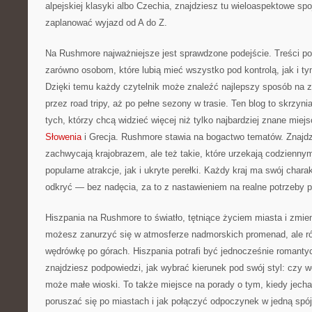
alpejskiej klasyki albo Czechia, znajdziesz tu wieloaspektowe spoj
zaplanować wyjazd od A do Z.
Na Rushmore najważniejsze jest sprawdzone podejście. Treści p
zarówno osobom, które lubią mieć wszystko pod kontrolą, jak i ty
Dzięki temu każdy czytelnik może znaleźć najlepszy sposób na z
przez road tripy, aż po pełne sezony w trasie. Ten blog to skrzyn
tych, którzy chcą widzieć więcej niż tylko najbardziej znane mie
Słowenia
i Grecja. Rushmore stawia na bogactwo tematów. Znajdzi
zachwycają krajobrazem, ale też takie, które urzekają codzienn
popularne atrakcje, jak i ukryte perełki. Każdy kraj ma swój chara
odkryć — bez nadęcia, za to z nastawieniem na realne potrzeby p
Hiszpania na Rushmore to światło, tętniące życiem miasta i zmieni
możesz zanurzyć się w atmosferze nadmorskich promenad, ale r
wędrówkę po górach. Hiszpania potrafi być jednocześnie romanty
znajdziesz podpowiedzi, jak wybrać kierunek pod swój styl: czy w
może małe wioski. To także miejsce na porady o tym, kiedy jechać
poruszać się po miastach i jak połączyć odpoczynek w jedną spój