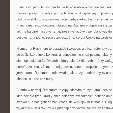
Francja w ujęciu Rushmore to nie tylko wielkie ikony, ale też urok 
możesz przejść od artystycznych dzielnic do spokojnych prowinc
podróż w stylu przygodowym: jedni będą szukać kuchni i smaków, i
Francja jest zróżnicowana, dlatego na Rushmore pojawiają się 
jak i te bardziej niszowe. Znajdziesz wskazówki, jak planować dn
pośpiechu, a jednocześnie zobaczyć to, co dla Ciebie najbardziej 
Niemcy na Rushmore to porządek i wygoda, ale też historia w tle.
do osób, które lubią konkret, a jednocześnie chcą poczuć lokalny 
się inspiracje dla fanów architektury, ale też dla tych, którzy wolą 
potrafią zaskoczyć: raz oferują nowoczesne metropolie, innym 
jarmarkami. Rushmore podpowiada, jak złożyć podróż, by była 
chaosu, ale też bez nudy.
Austria w narracji Rushmore to Alpy, klasyka muzyki oraz idealne
kierunek dla tych, którzy chcą połączyć zwiedzanie: jednego dni
szlakach, a następnego zanurzasz się w miejskim klimacie. Blog
wyjazd w Austrii tak, by nie przegapić widoków, ale też by zostaw