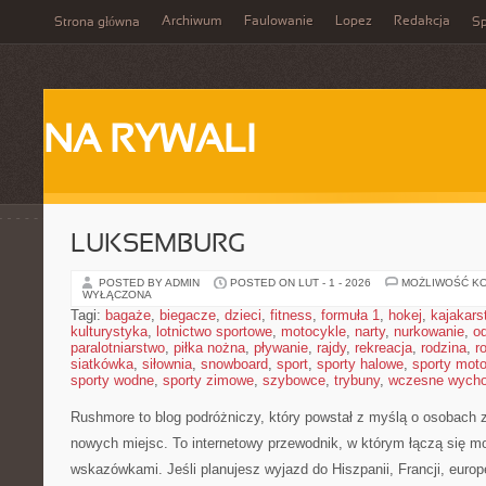
Archiwum
Faulowanie
Lopez
Redakcja
Strona główna
Sp
NA RYWALI
LUKSEMBURG
POSTED BY ADMIN
POSTED ON LUT - 1 - 2026
MOŻLIWOŚĆ K
WYŁĄCZONA
Tagi:
bagaże
,
biegacze
,
dzieci
,
fitness
,
formuła 1
,
hokej
,
kajakars
kulturystyka
,
lotnictwo sportowe
,
motocykle
,
narty
,
nurkowanie
,
o
paralotniarstwo
,
piłka nożna
,
pływanie
,
rajdy
,
rekreacja
,
rodzina
,
r
siatkówka
,
siłownia
,
snowboard
,
sport
,
sporty halowe
,
sporty mot
sporty wodne
,
sporty zimowe
,
szybowce
,
trybuny
,
wczesne wych
Rushmore to blog podróżniczy, który powstał z myślą o osobach
nowych miejsc. To internetowy przewodnik, w którym łączą się m
wskazówkami. Jeśli planujesz wyjazd do Hiszpanii, Francji, europ