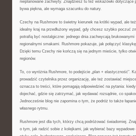
nieplanowane zachwyty. Znajdziesz tu też wskazówki dotyczące p
bywa piękna, ale wymaga szacunku do natury.
Czechy na Rushmore to świetny kierunek na krótki wypad, ale też
idealny kraj na przedłużony wypad, gdy chcesz szybko poczuć z
potrafią być nostalgiczne: jednego dnia zachwycają brukowanymi 
regionalnymi smakami. Rushmore pokazuje, jak połączyć klasykę 
Dzięki temu Czechy nie kończą się na jednym mieście, tylko otwie
regionów.
To, co wyróżnia Rushmore, to podejście „plan + elastyczność”. 
prowadzić czytelnika przez organizację, ale też zostawiać miejs
oznacza to treści, które pomagają odpowiedzieć na pytania: kiedy
dojechać, gdzie się zatrzymać, jak wydawać rozsądnie, co spako
Jednocześnie blog nie zapomina o tym, że podróż to także łapani
własnego rytmu.
Rushmore jest dla tych, którzy chcą podróżować świadomiej. Znajd
o tym, jak radzić sobie z kolejkami, jak wybierać bazy wypadowe