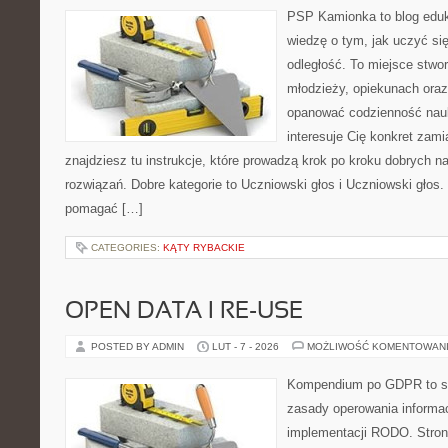
PSP Kamionka to blog eduk
wiedzę o tym, jak uczyć si
odległość. To miejsce stwor
młodzieży, opiekunach oraz
opanować codzienność nauki
interesuje Cię konkret zami
znajdziesz tu instrukcje, które prowadzą krok po kroku dobrych
rozwiązań. Dobre kategorie to Uczniowski głos i Uczniowski głos. 
pomagać […]
CATEGORIES:
KĄTY RYBACKIE
OPEN DATA I RE-USE
POSTED BY ADMIN
LUT - 7 - 2026
MOŻLIWOŚĆ KOMENTOWAN
Kompendium po GDPR to ser
zasady operowania informac
implementacji RODO. Stron