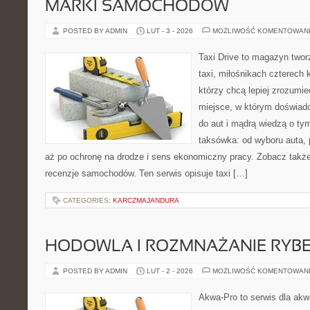
MARKI SAMOCHODÓW
POSTED BY ADMIN
LUT - 3 - 2026
MOŻLIWOŚĆ KOMENTOWAN
Taxi Drive to magazyn twor
taxi, miłośnikach czterech 
którzy chcą lepiej zrozumie
miejsce, w którym doświadc
do aut i mądrą wiedzą o ty
taksówka: od wyboru auta, 
aż po ochronę na drodze i sens ekonomiczny pracy. Zobacz także
recenzje samochodów. Ten serwis opisuje taxi […]
CATEGORIES:
KARCZMAJANDURA
HODOWLA I ROZMNAŻANIE RYB
POSTED BY ADMIN
LUT - 2 - 2026
MOŻLIWOŚĆ KOMENTOWAN
Akwa-Pro to serwis dla ak