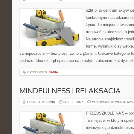
o2fit.pl to centrum aktywno
konkretnymi narzędziami do
życia. To miejsce stworzon
trenować skuteczniej, a jed
Na stronie znajdziesz treś
formę, wysmuklić sylwetkę,
samopoczucie — bez presji, za to z planem. Ciekawe kategorie to
podróże. Idea o2fit.pl opiera się na prostym założeniu: każdy mo
CATEGORIES:
DANIA
MINDFULNESS I RELAKSACJA
POSTED BY ADMIN
LUT - 9 - 2026
MOŻLIWOŚĆ KOMENTOWAN
PRZEDSZKOLE NA 5 – port
To miejsce, w którym opie
towarzyszące dziecko prze