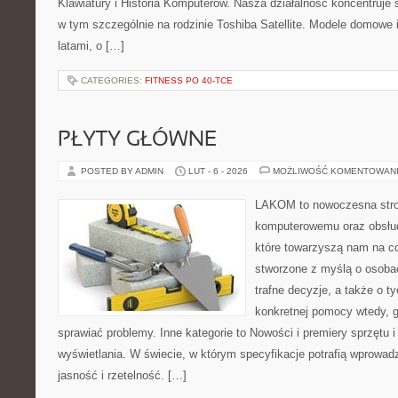
Klawiatury i Historia Komputerów. Nasza działalność koncentruje 
w tym szczególnie na rodzinie Toshiba Satellite. Modele domowe 
latami, o […]
CATEGORIES:
FITNESS PO 40-TCE
PŁYTY GŁÓWNE
POSTED BY ADMIN
LUT - 6 - 2026
MOŻLIWOŚĆ KOMENTOWAN
LAKOM to nowoczesna stro
komputerowemu oraz obsłud
które towarzyszą nam na co
stworzone z myślą o osoba
trafne decyzje, a także o ty
konkretnej pomocy wtedy, 
sprawiać problemy. Inne kategorie to Nowości i premiery sprzętu i
wyświetlania. W świecie, w którym specyfikacje potrafią wprowa
jasność i rzetelność. […]