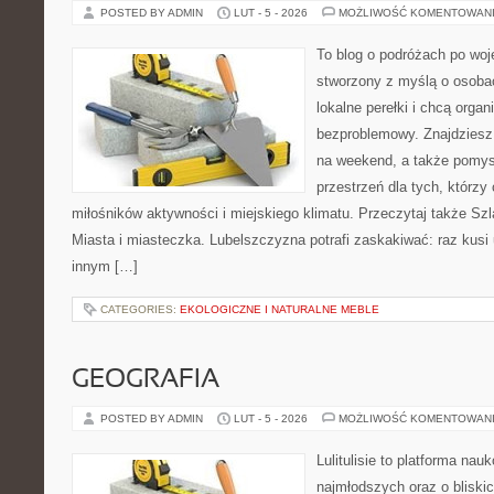
POSTED BY ADMIN
LUT - 5 - 2026
MOŻLIWOŚĆ KOMENTOWAN
To blog o podróżach po woj
stworzony z myślą o osobac
lokalne perełki i chcą org
bezproblemowy. Znajdziesz t
na weekend, a także pomysł
przestrzeń dla tych, którzy 
miłośników aktywności i miejskiego klimatu. Przeczytaj także Szla
Miasta i miasteczka. Lubelszczyzna potrafi zaskakiwać: raz kusi
innym […]
CATEGORIES:
EKOLOGICZNE I NATURALNE MEBLE
GEOGRAFIA
POSTED BY ADMIN
LUT - 5 - 2026
MOŻLIWOŚĆ KOMENTOWAN
Lulitulisie to platforma na
najmłodszych oraz o bliski