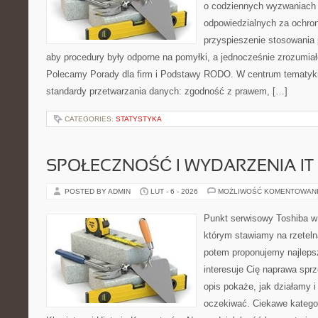
o codziennych wyzwaniach 
odpowiedzialnych za ochron
przyspieszenie stosowania 
aby procedury były odporne na pomyłki, a jednocześnie zrozumia
Polecamy Porady dla firm i Podstawy RODO. W centrum tematyki
standardy przetwarzania danych: zgodność z prawem, […]
CATEGORIES:
STATYSTYKA
SPOŁECZNOŚĆ I WYDARZENIA IT
POSTED BY ADMIN
LUT - 6 - 2026
MOŻLIWOŚĆ KOMENTOWAN
Punkt serwisowy Toshiba w
którym stawiamy na rzeteln
potem proponujemy najlepsz
interesuje Cię naprawa sprz
opis pokaże, jak działamy 
oczekiwać. Ciekawe kategor