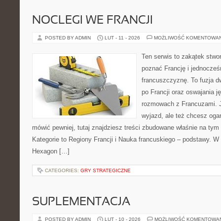
NOCLEGI WE FRANCJI
POSTED BY ADMIN
LUT - 11 - 2026
MOŻLIWOŚĆ KOMENTOWA
Ten serwis to zakątek stwo
poznać Francję i jednocześ
francuszczyznę. To fuzja 
po Francji oraz oswajania j
rozmowach z Francuzami. J
wyjazd, ale też chcesz oga
mówić pewniej, tutaj znajdziesz treści zbudowane właśnie na ty
Kategorie to Regiony Francji i Nauka francuskiego – podstawy. W 
Hexagon […]
CATEGORIES:
GRY STRATEGICZNE
SUPLEMENTACJA
POSTED BY ADMIN
LUT - 10 - 2026
MOŻLIWOŚĆ KOMENTOWA