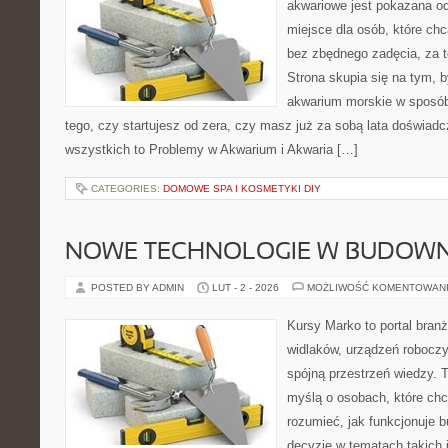
akwariowe jest pokazana od
miejsce dla osób, które ch
bez zbędnego zadęcia, za t
Strona skupia się na tym, 
akwarium morskie w sposób
tego, czy startujesz od zera, czy masz już za sobą lata doświadc
wszystkich to Problemy w Akwarium i Akwaria […]
CATEGORIES:
DOMOWE SPA I KOSMETYKI DIY
NOWE TECHNOLOGIE W BUDOWN
POSTED BY ADMIN
LUT - 2 - 2026
MOŻLIWOŚĆ KOMENTOWAN
Kursy Marko to portal branż
widlaków, urządzeń roboczy
spójną przestrzeń wiedzy. 
myślą o osobach, które chc
rozumieć, jak funkcjonuje 
decyzje w tematach takich 