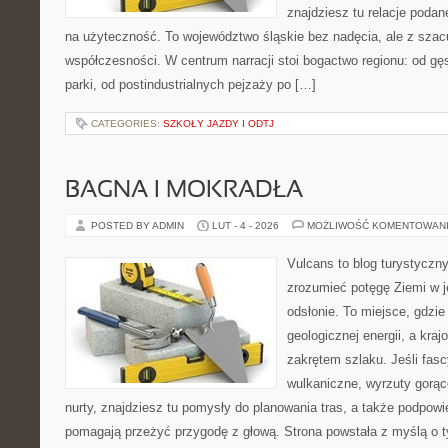
znajdziesz tu relacje podan
na użyteczność. To województwo śląskie bez nadęcia, ale z szacun
współczesności. W centrum narracji stoi bogactwo regionu: od g
parki, od postindustrialnych pejzaży po […]
CATEGORIES:
SZKOŁY JAZDY I ODTJ
BAGNA I MOKRADŁA
POSTED BY ADMIN
LUT - 4 - 2026
MOŻLIWOŚĆ KOMENTOWAN
Vulcans to blog turystyczny
zrozumieć potęgę Ziemi w jej
odsłonie. To miejsce, gdzie 
geologicznej energii, a kra
zakrętem szlaku. Jeśli fasc
wulkaniczne, wyrzuty gorąc
nurty, znajdziesz tu pomysły do planowania tras, a także podpowi
pomagają przeżyć przygodę z głową. Strona powstała z myślą o ty