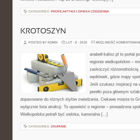
CATEGORIES:
PROFILAKTYKA I OPIEKA CODZIENNA
KROTOSZYN
POSTED BY ADMIN
LUT - 8 - 2026
MOŻLIWOŚĆ KOMENTOWAN
anabell-kalisz.pl to portal 
regionie wielkopolskim – mie
zaskoczyć różnorodnością. 
wędrówek, gdzie mapy spot
Jeśli szukasz inspiracji n
perełki poza głównym szlaki
dopasowane do różnych stylów zwiedzania. Ciekawe miasta to Gni
wyłącznie lista atrakcji. To opowieść o regionie – prowadzona spo
Wielkopolska potrafi być sielska, kameralna […]
CATEGORIES:
ZAUFANIE