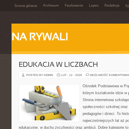
Archiwum
Faulowanie
Lopez
Redakcja
Strona główna
Sp
NA RYWALI
EDUKACJA W LICZBACH
POSTED BY ADMIN
LUT - 12 - 2026
MOŻLIWOŚĆ KOMENTOWA
Ośrodek Podstawowa w Pop
którym kształcenie idzie w
Strona internetowa szkolap
społeczności szkolnej oraz
pedagogów i dzieci. To hist
najwcześniejszych lat aż 
edukacyjne, w duchu życzliwości oraz ambicji. Dobre kategorie to