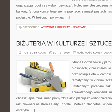
organizacja robót czy wybór rozwiązań. Polecamy Bezpieczeństwo
balkony. Strona koncentruje się na praktyce: zamiast pustych ha
podejście. W treściach pojawiają […]
CATEGORIES:
WYZWANIA I PROJEKTY KREATYWNE
BIŻUTERIA W KULTURZE I SZTUCE
POSTED BY ADMIN
LUT - 1 - 2026
MOŻLIWOŚĆ KOMENTOWAN
Strona Godziszewscy.pl to 
o osobach, które interesuje 
oraz odkup złota w Zamościu
tematyczny, w którym łącz
użytecznymi poradami zaku
sprawdzonego kompendium p
chcesz lepiej zrozumieć próby złota albo planujesz wybór pierści
raz. Nowości na stronie Perły i Korale i Metale Szlachetne. W ce
estetyka […]