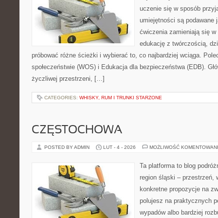
uczenie się w sposób przyj
umiejętności są podawane 
ćwiczenia zamieniają się w 
edukację z twórczością, d
próbować różne ścieżki i wybierać to, co najbardziej wciąga. Po
społeczeństwie (WOS) i Edukacja dla bezpieczeństwa (EDB). Głów
życzliwej przestrzeni, […]
CATEGORIES:
WHISKY, RUM I TRUNKI STARZONE
CZĘSTOCHOWA
POSTED BY ADMIN
LUT - 4 - 2026
MOŻLIWOŚĆ KOMENTOWAN
Ta platforma to blog podró
region śląski – przestrzeń,
konkretne propozycje na zwi
polujesz na praktycznych p
wypadów albo bardziej rozb