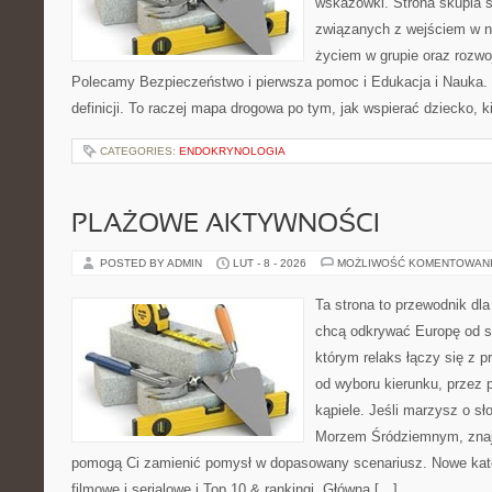
wskazówki. Strona skupia s
związanych z wejściem w n
życiem w grupie oraz rozw
Polecamy Bezpieczeństwo i pierwsza pomoc i Edukacja i Nauka. S
definicji. To raczej mapa drogowa po tym, jak wspierać dziecko, k
CATEGORIES:
ENDOKRYNOLOGIA
PLAŻOWE AKTYWNOŚCI
POSTED BY ADMIN
LUT - 8 - 2026
MOŻLIWOŚĆ KOMENTOWAN
Ta strona to przewodnik dla
chcą odkrywać Europę od st
którym relaks łączy się z
od wyboru kierunku, przez 
kąpiele. Jeśli marzysz o s
Morzem Śródziemnym, znajdz
pomogą Ci zamienić pomysł w dopasowany scenariusz. Nowe kateg
filmowe i serialowe i Top 10 & rankingi. Główną […]