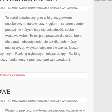
PSYCHOLOGIA
 2026
MOŻLIWOŚĆ KOMENTOWANIA
ZOSTAŁA WYŁĄCZONA
GRY
I
KONCENTRACJA
To portal poświęcony grze w bilę, rozgrywkom
snookerowym, dartowi oraz kręglom – czterem sportom
precyzji, w których liczy się dokładność, spokój i
właściwy wybór. To miejsce powstało dla osób, które
chcą grać hobbystycznie, ale też dla tych, którzy
mierzą wyżej: w systematyczne ćwiczenia, lepsze
dzy innymi Ranking najlepszych miejsc do gry i Ranking
a łączy fundamenty z praktycznymi wskazówkami.
NTYNENTY I REGIONY
OWE
PRAWO
 2026
MOŻLIWOŚĆ KOMENTOWANIA
ZOSTAŁA WYŁĄCZONA
OŚWIATOWE
IWspo to praktyczna witryna poświęcona kształceniu –