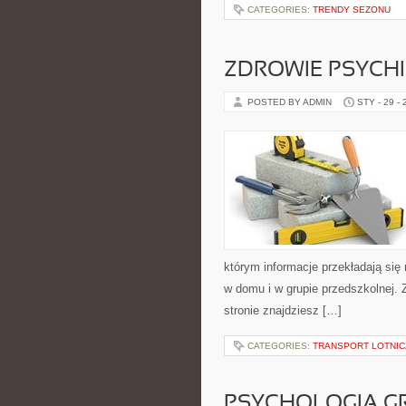
CATEGORIES:
TRENDY SEZONU
ZDROWIE PSYCH
POSTED BY ADMIN
STY - 29 -
którym informacje przekładają się
w domu i w grupie przedszkolnej.
stronie znajdziesz […]
CATEGORIES:
TRANSPORT LOTNIC
PSYCHOLOGIA GR