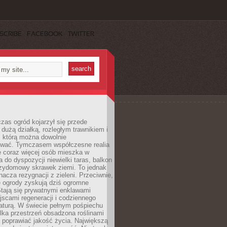
SCRIBE
FACEBOOK
TWITTER
czas ogród kojarzył się przede
dużą działką, rozległym trawnikiem i
, którą można dowolnie
wać. Tymczasem współczesne realia
e coraz więcej osób mieszka w
 do dyspozycji niewielki taras, balkon
rzydomowy skrawek ziemi. To jednak
nacza rezygnacji z zieleni. Przeciwnie,
e ogrody zyskują dziś ogromne
Stają się prywatnymi enklawami
jscami regeneracji i codziennego
aturą. W świecie pełnym pośpiechu
lka przestrzeń obsadzona roślinami
 poprawiać jakość życia. Największą