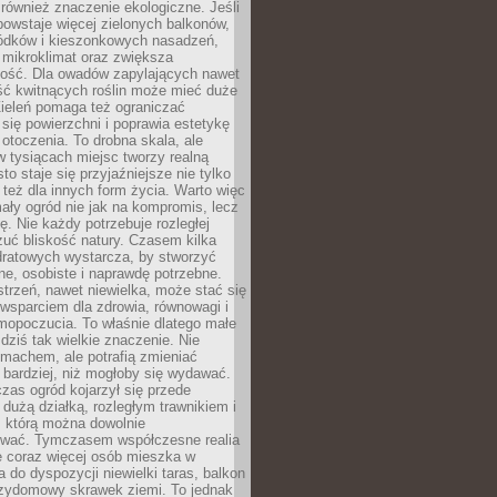
również znaczenie ekologiczne. Jeśli
owstaje więcej zielonych balkonów,
ródków i kieszonkowych nasadzeń,
 mikroklimat oraz zwiększa
ność. Dla owadów zapylających nawet
ość kwitnących roślin może mieć duże
Zieleń pomaga też ograniczać
się powierzchni i poprawia estetykę
 otoczenia. To drobna skala, ale
 tysiącach miejsc tworzy realną
to staje się przyjaźniejsze nie tylko
e też dla innych form życia. Warto więc
ały ogród nie jak na kompromis, lecz
ę. Nie każdy potrzebuje rozległej
czuć bliskość natury. Czasem kilka
ratowych wystarcza, by stworzyć
e, osobiste i naprawdę potrzebne.
strzeń, nawet niewielka, może stać się
wsparciem dla zdrowia, równowagi i
mopoczucia. To właśnie dlatego małe
dziś tak wielkie znaczenie. Nie
machem, ale potrafią zmieniać
bardziej, niż mogłoby się wydawać.
czas ogród kojarzył się przede
dużą działką, rozległym trawnikiem i
, którą można dowolnie
wać. Tymczasem współczesne realia
e coraz więcej osób mieszka w
 do dyspozycji niewielki taras, balkon
rzydomowy skrawek ziemi. To jednak