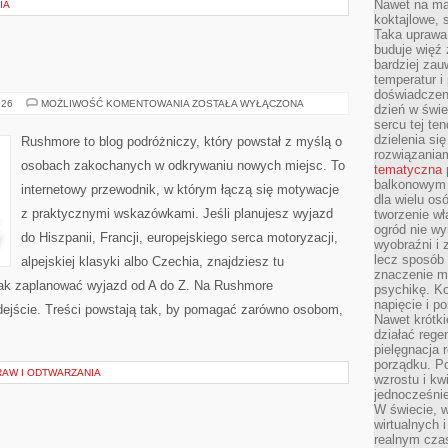
Nawet na ma
IA
koktajlowe, 
Taka uprawa 
buduje więź
bardziej zau
temperatur i
doświadczen
LUKSEMBURG
026
MOŻLIWOŚĆ KOMENTOWANIA
ZOSTAŁA WYŁĄCZONA
dzień w świ
sercu tej te
dzielenia si
Rushmore to blog podróżniczy, który powstał z myślą o
rozwiązania
osobach zakochanych w odkrywaniu nowych miejsc. To
tematyczna
balkonowym 
internetowy przewodnik, w którym łączą się motywacje
dla wielu o
z praktycznymi wskazówkami. Jeśli planujesz wyjazd
tworzenie wł
ogród nie w
do Hiszpanii, Francji, europejskiego serca motoryzacji,
wyobraźni i z
lecz sposób 
alpejskiej klasyki albo Czechia, znajdziesz tu
znaczenie ma
 jak zaplanować wyjazd od A do Z. Na Rushmore
psychikę. Ko
napięcie i 
dejście. Treści powstają tak, by pomagać zarówno osobom,
Nawet krótki
działać rege
pielęgnacja 
porządku. P
AW I ODTWARZANIA
wzrostu i kw
jednocześnie
W świecie, w
wirtualnych 
realnym czas