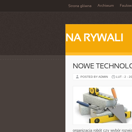
Archiwum
Faulow
Strona główna
NA RYWALI
NOWE TECHNOLO
POSTED BY ADMIN
LUT - 2 - 2
organizacja robót czy wybór rozw