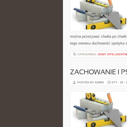
można przeżywać chwila po chwili
tego serwisu duchowość spotyka s
CATEGORIES:
DOMY INTELIGENTN
ZACHOWANIE I P
POSTED BY ADMIN
STY - 30 -