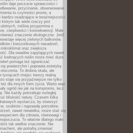
roślin daje poczucie sprawczości i
odlewanie, przycinanie, obserwowanie
itnienia to czynności proste, a
 bardzo osadzające w teraźniejszości.
 którym tak wiele rzeczy jest
i ulotnych, roślina przypomina o
ie, cierpliwości i konsekwencji. Małe
również znaczenie ekologiczne. Jeśli
owstaje więcej zielonych balkonów,
ródków i kieszonkowych nasadzeń,
 mikroklimat oraz zwiększa
ność. Dla owadów zapylających nawet
ość kwitnących roślin może mieć duże
Zieleń pomaga też ograniczać
się powierzchni i poprawia estetykę
 otoczenia. To drobna skala, ale
 tysiącach miejsc tworzy realną
to staje się przyjaźniejsze nie tylko
e też dla innych form życia. Warto więc
ały ogród nie jak na kompromis, lecz
ę. Nie każdy potrzebuje rozległej
czuć bliskość natury. Czasem kilka
ratowych wystarcza, by stworzyć
e, osobiste i naprawdę potrzebne.
strzeń, nawet niewielka, może stać się
wsparciem dla zdrowia, równowagi i
mopoczucia. To właśnie dlatego małe
dziś tak wielkie znaczenie. Nie
machem, ale potrafią zmieniać
bardziej, niż mogłoby się wydawać.