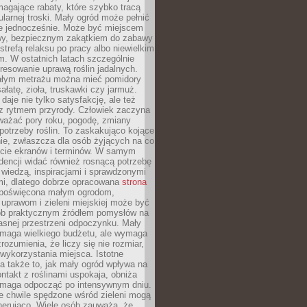
magające rabaty, które szybko tracą
ularnej troski. Mały ogród może pełnić
je jednocześnie. Może być miejscem
wy, bezpiecznym zakątkiem do zabawy
 strefą relaksu po pracy albo niewielkim
. W ostatnich latach szczególnie
eresowanie uprawą roślin jadalnych.
łym metrażu można mieć pomidory
sałatę, zioła, truskawki czy jarmuż.
daje nie tylko satysfakcję, ale też
 z rytmem przyrody. Człowiek zaczyna
ważać pory roku, pogodę, zmiany
 potrzeby roślin. To zaskakująco kojące
ie, zwłaszcza dla osób żyjących na co
ecie ekranów i terminów. W samym
ndencji widać również rosnącą potrzebę
ę wiedzą, inspiracjami i sprawdzonymi
mi, dlatego dobrze opracowana
strona
poświęcona małym ogrodom,
uprawom i zieleni miejskiej może być
sób praktycznym źródłem pomysłów na
asnej przestrzeni odpoczynku. Mały
ymaga wielkiego budżetu, ale wymaga
rozumienia, że liczy się nie rozmiar,
wykorzystania miejsca. Istotne
 także to, jak mały ogród wpływa na
ntakt z roślinami uspokaja, obniża
pomaga odpocząć po intensywnym dniu.
e chwile spędzone wśród zieleni mogą
nerująco. Wiele osób zauważa, że