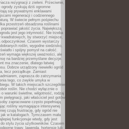
nacza rezygnacji z zieleni. Przeciwnie,
e ogrody zyskują dziś ogromne
Stają się prywatnymi enklawami
jscami regeneracji i codziennego
aturą. W świecie pełnym pośpiechu
lka przestrzeń obsadzona roślinami
 poprawiać jakość życia. Największą
ogrodu jest jego intymność. Nie trzeba
w kwadratowych, by stworzyć miejsce,
ja odpoczynkowi. Czasem wystarczy
 dobranych roślin, wygodne siedzisko,
światło i spójny pomysł na całość.
rzeń wymaga większej uważności, ale
nsę na bardziej przemyślane decyzje.
t ma znaczenie, dlatego łatwiej
su. Dobrze urządzony niewielki ogród
za, lecz porządkuje. Zamiast
nadmiarem, zaprasza do zatrzymania
żenia tego, co zwykle umyka w
biegu. W takich miejscach szczególnie
obór roślin. Nie chodzi wyłącznie o
e o warunki świetlne, wilgotność, rodzaj
m pielęgnacji, jaki właściciel jest gotów
soby zapracowane często popełniają
ając rośliny wymagające intensywnej
niej czują frustrację, gdy ogród nie
, jak w katalogach. Tymczasem mała
jlepiej funkcjonuje wtedy, gdy jest
do stylu życia użytkowników. Czasem
odporne trawy, lawenda, hortensje lub