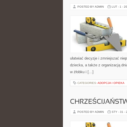
POSTED BY ADMIN
LUT - 1 - 2
ułatwiać decyzje i zmniejszać ni
dziecka, a także z organizacją dn
w żłobku i […]
CATEGORIES:
ADOPCJA I OPIEKA
CHRZEŚCIJAŃST
POSTED BY ADMIN
STY - 31 -