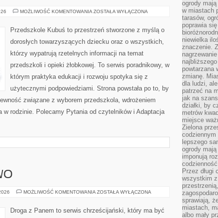
ogrody mają 
w miastach p
ZDROWIE
026
MOŻLIWOŚĆ KOMENTOWANIA
ZOSTAŁA WYŁĄCZONA
DZIECI
tarasów, og
poprawia się
Przedszkole Kubuś to przestrzeń stworzone z myślą o
bioróżnorod
niewielka il
dorosłych towarzyszących dziecku oraz o wszystkich,
znaczenie. 
którzy wypatrują rzetelnych informacji na temat
nagrzewanie 
najbliższego
przedszkoli i opieki żłobkowej. To serwis poradnikowy, w
powtarzana w
zmianę. Mias
którym praktyka edukacji i rozwoju spotyka się z
dla ludzi, al
użytecznymi podpowiedziami. Strona powstała po to, by
patrzeć na m
jak na szans
epewność związane z wyborem przedszkola, wdrożeniem
działki, by 
ia w rodzinie. Polecamy Pytania od czytelników i Adaptacja
metrów kwad
miejsce ważn
Zielona prze
codziennym 
lepszego sa
ogrody mają 
imponują roz
codzienność 
Przez długi 
WO
wszystkim z 
przestrzenią
CHRZEŚCIJAŃSTWO
 2026
MOŻLIWOŚĆ KOMENTOWANIA
ZOSTAŁA WYŁĄCZONA
zagospodaro
sprawiają, ż
miastach, ma
Droga z Panem to serwis chrześcijański, który ma być
albo mały p