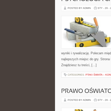
POSTED BY ADMIN
STY - 29 -
wyniki i rywalizację. Polecam mię
najlepszych miejsc do gry. Stron
Znajdziesz tu treści, […]
CATEGORIES:
PTAKI ŚWIATA – KO
PRAWO OŚWIAT
POSTED BY ADMIN
STY - 29 -