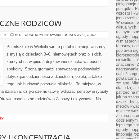
pielęgnacja 
porządku. P
wzrostu i kw
jednocześnie
W świecie, w
ICZNE RODZICÓW
wirtualnych 
realnym czas
ZDROWIE
 2026
MOŻLIWOŚĆ KOMENTOWANIA
ZOSTAŁA WYŁĄCZONA
ogrody mają 
PSYCHICZNE
w miastach p
RODZICÓW
tarasów, og
Przedszkole w Wielichowie to portal inspiracji tworzony
poprawia się
z myślą o dzieciach 3–6, niemowlętach oraz bliskich,
bioróżnorod
niewielka il
którzy chcą wspierać dojrzewanie dziecka w sposób
znaczenie. 
spokojny. Strona gromadzi sprawdzone podpowiedzi
nagrzewanie 
najbliższego
dotyczące codzienności z dzieckiem, opieki, a także
powtarzana w
zmianę. Mias
tego, jak budować poczucie bliskości. To miejsce, w
dla ludzi, al
 na działania, dzięki czemu łatwiej wdrażać sensowne rytuały
patrzeć na m
jak na szans
 Zdrowie psychiczne rodziców o Zabawy i aktywności. Na
działki, by 
metrów kwad
miejsce ważn
Zielona prze
ZY
codziennym 
lepszego sa
ogrody mają 
imponują roz
Y I KONCENTRACJA
codzienność 