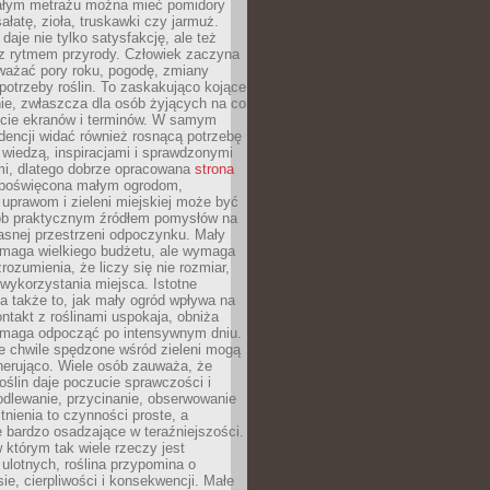
łym metrażu można mieć pomidory
sałatę, zioła, truskawki czy jarmuż.
daje nie tylko satysfakcję, ale też
 z rytmem przyrody. Człowiek zaczyna
ważać pory roku, pogodę, zmiany
 potrzeby roślin. To zaskakująco kojące
ie, zwłaszcza dla osób żyjących na co
ecie ekranów i terminów. W samym
ndencji widać również rosnącą potrzebę
ę wiedzą, inspiracjami i sprawdzonymi
mi, dlatego dobrze opracowana
strona
poświęcona małym ogrodom,
uprawom i zieleni miejskiej może być
sób praktycznym źródłem pomysłów na
asnej przestrzeni odpoczynku. Mały
ymaga wielkiego budżetu, ale wymaga
rozumienia, że liczy się nie rozmiar,
wykorzystania miejsca. Istotne
 także to, jak mały ogród wpływa na
ntakt z roślinami uspokaja, obniża
pomaga odpocząć po intensywnym dniu.
e chwile spędzone wśród zieleni mogą
nerująco. Wiele osób zauważa, że
roślin daje poczucie sprawczości i
odlewanie, przycinanie, obserwowanie
itnienia to czynności proste, a
 bardzo osadzające w teraźniejszości.
 którym tak wiele rzeczy jest
i ulotnych, roślina przypomina o
ie, cierpliwości i konsekwencji. Małe