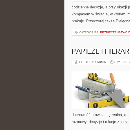
codzienne decyzje, a przy okazji 
kompasem w świecie, w którym inf
brakuje. Przeczytaj także Pielęgna
CATEGORIES:
BEZPIECZEŃSTWO D
PAPIEŻE I HIERA
POSTED BY ADMIN
STY - 29 -
duchowość stawała się realna, a mo
rozmowy, decyzje i relacje z inny