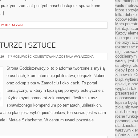
siłą małego 
wielu metró
a praktyce: zamiast pustych haseł dostajesz sprawdzone
które sprzy
[…]
kilka dobrze
odpowiednie 
Mała przest
KTY KREATYWNE
też daje sza
Każdy elemen
uniknąć chao
nie przytłac
TURZE I SZTUCE
rozpraszać 
się i zauwa
codziennym 
BIŻUTERIA
026
MOŻLIWOŚĆ KOMENTOWANIA
ZOSTAŁA WYŁĄCZONA
W
ważny jest d
KULTURZE
estetykę, al
I
Strona Godziszewscy.pl to platforma tworzone z myślą
gleby i pozio
SZTUCE
zapewnić. O
o osobach, które interesuje jubilerstwo, obrączki ślubne
błąd, wybier
oraz odkup złota w Zamościu i okolicach. To portal
opieki, a póź
wygląda tak
tematyczny, w którym łączą się pomysły estetyczne z
przestrzeń na
użytecznymi poradami zakupowymi. Jeśli szukasz
dopasowana 
lepsze będą 
sprawdzonego kompendium po tematach jubilerskich,
zioła niż wy
urok bez reg
ta albo planujesz wybór pierścionków, ten serwis jest w sam
różne funkc
orale i Metale Szlachetne. W centrum uwagi pozostaje
porannej ka
dla dziecka,
warzywnikiem
rośnie zaint