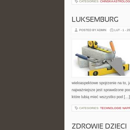
CATEGORIES:
CHIŃSKA ASTROLOG
LUKSEMBURG
POSTED BY ADMIN
LUT - 1 - 2
wieloaspektowe spojrzenie na to,
najważniejsze jest sprawdzone po
które lubią mieć wszystko pod […]
CATEGORIES:
TECHNOLOGIE NAPR
ZDROWIE DZIECI