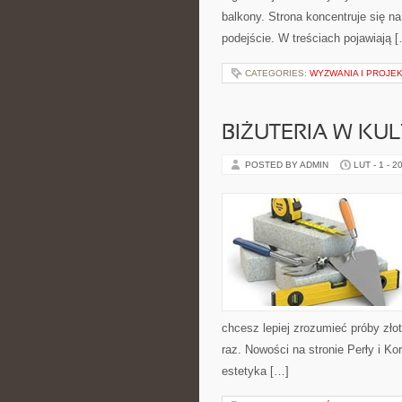
balkony. Strona koncentruje się n
podejście. W treściach pojawiają 
CATEGORIES:
WYZWANIA I PROJE
BIŻUTERIA W KUL
POSTED BY ADMIN
LUT - 1 - 2
chcesz lepiej zrozumieć próby zło
raz. Nowości na stronie Perły i K
estetyka […]