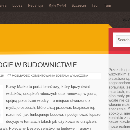
anie
Lopez
Redakcja
Szczecin
Tagi
Tagi
Spis Treści
SUB
GIE W BUDOWNICTWIE
Przez długi 
wszystkim z 
NOWE
026
MOŻLIWOŚĆ KOMENTOWANIA
ZOSTAŁA WYŁĄCZONA
przestrzenią
TECHNOLOGIE
W
zagospodaro
BUDOWNICTWIE
Kursy Marko to portal branżowy, który łączy świat
sprawiają, ż
miastach, ma
widlaków, urządzeń roboczych oraz renowacji w jedną,
albo mały p
wcale nie oz
spójną przestrzeń wiedzy. To miejsce stworzone z
właśnie mał
myślą o osobach, które chcą pracować bezpieczniej,
znaczenie. 
spokoju, mie
rozumieć, jak funkcjonuje budowa, i podejmować lepsze
kontaktu z n
decyzje w tematach takich jak użytkowanie urządzeń,
nawet niewie
może realnie
iązań. Polecamy Bezpieczeństwo na budowie i Tarasy i