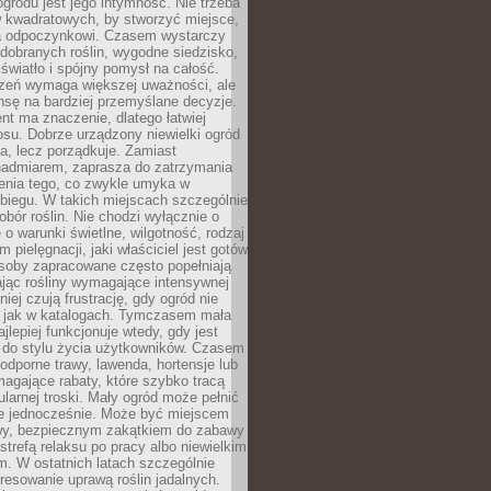
ogrodu jest jego intymność. Nie trzeba
w kwadratowych, by stworzyć miejsce,
ja odpoczynkowi. Czasem wystarczy
 dobranych roślin, wygodne siedzisko,
światło i spójny pomysł na całość.
rzeń wymaga większej uważności, ale
nsę na bardziej przemyślane decyzje.
t ma znaczenie, dlatego łatwiej
su. Dobrze urządzony niewielki ogród
za, lecz porządkuje. Zamiast
nadmiarem, zaprasza do zatrzymania
żenia tego, co zwykle umyka w
biegu. W takich miejscach szczególnie
obór roślin. Nie chodzi wyłącznie o
e o warunki świetlne, wilgotność, rodzaj
m pielęgnacji, jaki właściciel jest gotów
soby zapracowane często popełniają
ając rośliny wymagające intensywnej
niej czują frustrację, gdy ogród nie
, jak w katalogach. Tymczasem mała
jlepiej funkcjonuje wtedy, gdy jest
do stylu życia użytkowników. Czasem
odporne trawy, lawenda, hortensje lub
magające rabaty, które szybko tracą
ularnej troski. Mały ogród może pełnić
je jednocześnie. Może być miejscem
wy, bezpiecznym zakątkiem do zabawy
 strefą relaksu po pracy albo niewielkim
. W ostatnich latach szczególnie
eresowanie uprawą roślin jadalnych.