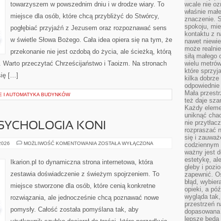
towarzyszem w powszednim dniu i w drodze wiary. To
wcale nie oz
właśnie mał
miejsce dla osób, które chcą przybliżyć do Stwórcy,
znaczenie. 
spokoju, mie
pogłębiać przyjaźń z Jezusem oraz rozpoznawać sens
kontaktu z n
w świetle Słowa Bożego. Cała idea opiera się na tym, że
nawet niewie
może realnie
przekonanie nie jest ozdobą do życia, ale ścieżką, którą
siłą małego 
. Warto przeczytać Chrześcijaństwo i Taoizm. Na stronach
wielu metró
które sprzy
ię […]
kilka dobrze
odpowiednie 
Mała przest
E I AUTOMATYKA BUDYNKÓW
też daje sza
Każdy elemen
uniknąć chao
nie przytłac
SYCHOLOGIA KONI
rozpraszać 
się i zauwa
ZACHOWANIE
 2026
MOŻLIWOŚĆ KOMENTOWANIA
ZOSTAŁA WYŁĄCZONA
codziennym 
I
ważny jest d
PSYCHOLOGIA
estetykę, al
KONI
Ikarion.pl to dynamiczna strona internetowa, która
gleby i pozio
zestawia doświadczenie z świeżym spojrzeniem. To
zapewnić. O
błąd, wybier
miejsce stworzone dla osób, które cenią konkretne
opieki, a póź
wygląda tak
rozwiązania, ale jednocześnie chcą poznawać nowe
przestrzeń na
pomysły. Całość została pomyślana tak, aby
dopasowana 
lepsze będą 