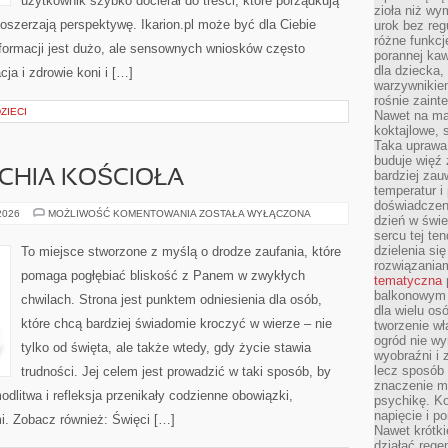
użytkownik szybko docierał do treści, które porządkują
zioła niż wy
poszerzają perspektywę. Ikarion.pl może być dla Ciebie
urok bez reg
różne funkc
ormacji jest dużo, ale sensownych wniosków często
porannej ka
dla dziecka,
cja i zdrowie koni i […]
warzywnikiem
rośnie zaint
ZIECI
Nawet na ma
koktajlowe, 
Taka uprawa 
buduje więź
RCHIA KOŚCIOŁA
bardziej zau
temperatur i
doświadczen
PAPIEŻE
 2026
MOŻLIWOŚĆ KOMENTOWANIA
ZOSTAŁA WYŁĄCZONA
dzień w świ
I
sercu tej te
HIERARCHIA
KOŚCIOŁA
dzielenia si
To miejsce stworzone z myślą o drodze zaufania, które
rozwiązania
pomaga pogłębiać bliskość z Panem w zwykłych
tematyczna
balkonowym 
chwilach. Strona jest punktem odniesienia dla osób,
dla wielu o
które chcą bardziej świadomie kroczyć w wierze – nie
tworzenie wł
ogród nie w
tylko od święta, ale także wtedy, gdy życie stawia
wyobraźni i z
lecz sposób 
trudności. Jej celem jest prowadzić w taki sposób, by
znaczenie ma
dlitwa i refleksja przenikały codzienne obowiązki,
psychikę. Ko
napięcie i 
mi. Zobacz również: Święci […]
Nawet krótki
działać rege