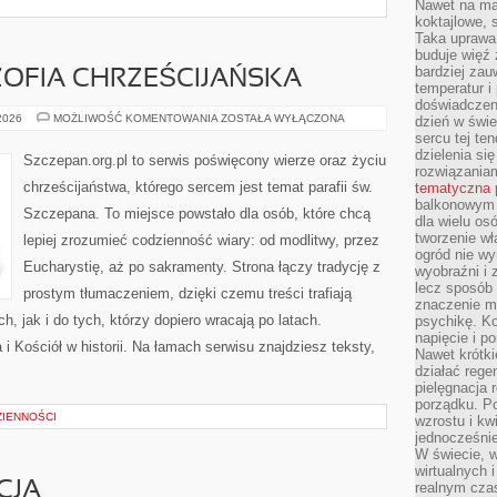
Nawet na ma
koktajlowe, 
Taka uprawa 
buduje więź
bardziej zau
OZOFIA CHRZEŚCIJAŃSKA
temperatur i
doświadczen
TEOLOGIA
 2026
MOŻLIWOŚĆ KOMENTOWANIA
ZOSTAŁA WYŁĄCZONA
dzień w świ
I
sercu tej te
FILOZOFIA
dzielenia si
CHRZEŚCIJAŃSKA
Szczepan.org.pl to serwis poświęcony wierze oraz życiu
rozwiązania
chrześcijaństwa, którego sercem jest temat parafii św.
tematyczna
balkonowym 
Szczepana. To miejsce powstało dla osób, które chcą
dla wielu o
tworzenie wł
lepiej zrozumieć codzienność wiary: od modlitwy, przez
ogród nie w
Eucharystię, aż po sakramenty. Strona łączy tradycję z
wyobraźni i z
lecz sposób 
prostym tłumaczeniem, dzięki czemu treści trafiają
znaczenie ma
, jak i do tych, którzy dopiero wracają po latach.
psychikę. Ko
napięcie i 
i Kościół w historii. Na łamach serwisu znajdziesz teksty,
Nawet krótki
działać rege
pielęgnacja 
porządku. P
IENNOŚCI
wzrostu i kw
jednocześnie
W świecie, w
wirtualnych 
CJA
realnym czas