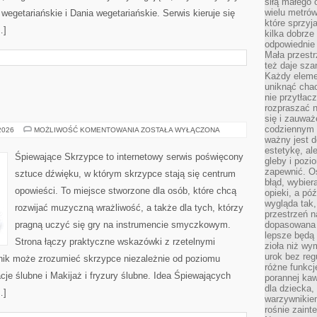
siłą małego 
wielu metró
egetariańskie i Dania wegetariańskie. Serwis kieruje się
które sprzy
…]
kilka dobrze
odpowiednie 
Mała przest
też daje sza
Każdy elemen
uniknąć chao
nie przytłac
rozpraszać 
się i zauwa
codziennym 
ŚLUB
 2026
MOŻLIWOŚĆ KOMENTOWANIA
ZOSTAŁA WYŁĄCZONA
I
ważny jest d
WESELE
estetykę, al
Śpiewające Skrzypce to internetowy serwis poświęcony
gleby i pozio
zapewnić. O
sztuce dźwięku, w którym skrzypce stają się centrum
błąd, wybier
opowieści. To miejsce stworzone dla osób, które chcą
opieki, a póź
wygląda tak
rozwijać muzyczną wrażliwość, a także dla tych, którzy
przestrzeń na
pragną uczyć się gry na instrumencie smyczkowym.
dopasowana 
lepsze będą 
Strona łączy praktyczne wskazówki z rzetelnymi
zioła niż wy
urok bez reg
lnik może zrozumieć skrzypce niezależnie od poziomu
różne funkc
e ślubne i Makijaż i fryzury ślubne. Idea Śpiewających
porannej ka
dla dziecka,
…]
warzywnikiem
rośnie zaint