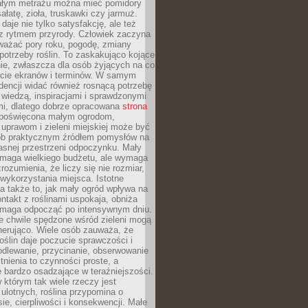
łym metrażu można mieć pomidory
sałatę, zioła, truskawki czy jarmuż.
daje nie tylko satysfakcję, ale też
 z rytmem przyrody. Człowiek zaczyna
ważać pory roku, pogodę, zmiany
 potrzeby roślin. To zaskakująco kojące
ie, zwłaszcza dla osób żyjących na co
ecie ekranów i terminów. W samym
ndencji widać również rosnącą potrzebę
ę wiedzą, inspiracjami i sprawdzonymi
mi, dlatego dobrze opracowana
strona
poświęcona małym ogrodom,
uprawom i zieleni miejskiej może być
sób praktycznym źródłem pomysłów na
asnej przestrzeni odpoczynku. Mały
ymaga wielkiego budżetu, ale wymaga
rozumienia, że liczy się nie rozmiar,
wykorzystania miejsca. Istotne
 także to, jak mały ogród wpływa na
ntakt z roślinami uspokaja, obniża
pomaga odpocząć po intensywnym dniu.
e chwile spędzone wśród zieleni mogą
nerująco. Wiele osób zauważa, że
roślin daje poczucie sprawczości i
odlewanie, przycinanie, obserwowanie
itnienia to czynności proste, a
 bardzo osadzające w teraźniejszości.
 którym tak wiele rzeczy jest
i ulotnych, roślina przypomina o
ie, cierpliwości i konsekwencji. Małe