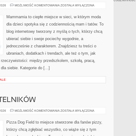
POZOSTAŁE
 2026
MOŻLIWOŚĆ KOMENTOWANIA
ZOSTAŁA WYŁĄCZONA
PUBLIKACJE
Mammamia to ciepłe miejsce w sieci, w którym moda
dla dzieci spotyka się z codziennością mam i tatów. To
blog internetowy tworzony z myślą o tych, którzy chcą
ubierać siebie i swoje pociechy wygodnie, a
jednocześnie z charakterem. Znajdziesz tu treści o
ubraniach, dodatkach i trendach, ale też o tym, jak
 rzeczywistości: między przedszkolem, szkołą, pracą,
dla siebie. Kategorie do […]
IALE
YTELNIKÓW
PYTANIA
 2026
MOŻLIWOŚĆ KOMENTOWANIA
ZOSTAŁA WYŁĄCZONA
OD
CZYTELNIKÓW
Pizza Dog Field to miejsce stworzone dla fanów pizzy,
którzy chcą zgłębiać wszystko, co wiąże się z tym