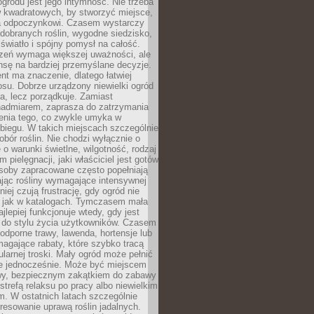
ogrodu jest jego intymność. Nie trzeba
w kwadratowych, by stworzyć miejsce,
ja odpoczynkowi. Czasem wystarczy
 dobranych roślin, wygodne siedzisko,
światło i spójny pomysł na całość.
rzeń wymaga większej uważności, ale
nsę na bardziej przemyślane decyzje.
t ma znaczenie, dlatego łatwiej
su. Dobrze urządzony niewielki ogród
za, lecz porządkuje. Zamiast
nadmiarem, zaprasza do zatrzymania
żenia tego, co zwykle umyka w
biegu. W takich miejscach szczególnie
obór roślin. Nie chodzi wyłącznie o
e o warunki świetlne, wilgotność, rodzaj
m pielęgnacji, jaki właściciel jest gotów
soby zapracowane często popełniają
ając rośliny wymagające intensywnej
niej czują frustrację, gdy ogród nie
, jak w katalogach. Tymczasem mała
jlepiej funkcjonuje wtedy, gdy jest
do stylu życia użytkowników. Czasem
odporne trawy, lawenda, hortensje lub
magające rabaty, które szybko tracą
ularnej troski. Mały ogród może pełnić
je jednocześnie. Może być miejscem
wy, bezpiecznym zakątkiem do zabawy
 strefą relaksu po pracy albo niewielkim
. W ostatnich latach szczególnie
eresowanie uprawą roślin jadalnych.