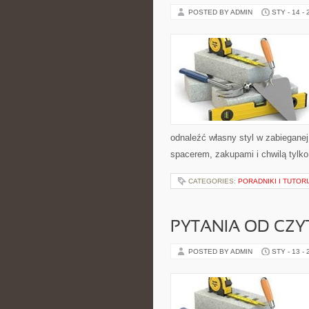
POSTED BY ADMIN
STY - 14 -
odnaleźć własny styl w zabieganej
spacerem, zakupami i chwilą tylko 
CATEGORIES:
PORADNIKI I TUTOR
PYTANIA OD CZ
POSTED BY ADMIN
STY - 13 -