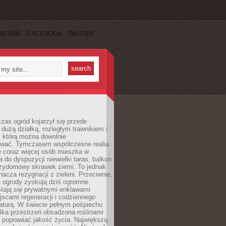
SCRIBE
FACEBOOK
TWITTER
czas ogród kojarzył się przede
dużą działką, rozległym trawnikiem i
, którą można dowolnie
wać. Tymczasem współczesne realia
e coraz więcej osób mieszka w
 do dyspozycji niewielki taras, balkon
rzydomowy skrawek ziemi. To jednak
nacza rezygnacji z zieleni. Przeciwnie,
e ogrody zyskują dziś ogromne
Stają się prywatnymi enklawami
jscami regeneracji i codziennego
aturą. W świecie pełnym pośpiechu
lka przestrzeń obsadzona roślinami
 poprawiać jakość życia. Największą