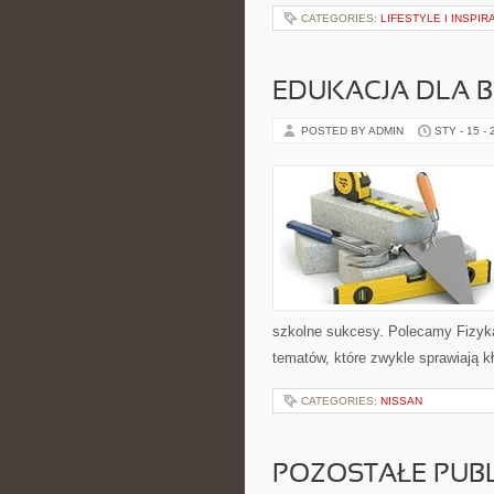
CATEGORIES:
LIFESTYLE I INSPIR
EDUKACJA DLA B
POSTED BY ADMIN
STY - 15 -
szkolne sukcesy. Polecamy Fizyka
tematów, które zwykle sprawiają kło
CATEGORIES:
NISSAN
POZOSTAŁE PUBL