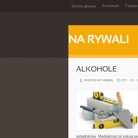
Archiwum
Faulow
Strona główna
NA RYWALI
ALKOHOLE
POSTED BY ADMIN
STY - 22 -
składników. Mediaknorr.pl pokazuj