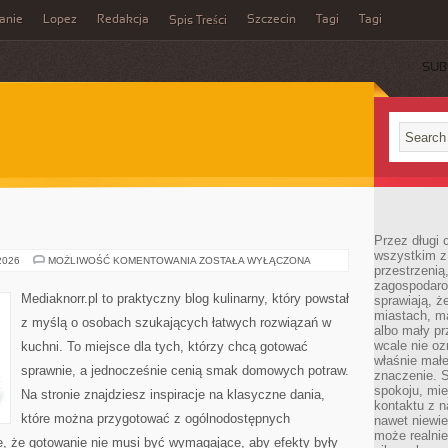
anie
Lopez
Redakcja
Szczecin
Tagi
Tagi
Spis Treści
SUB
Przez długi 
wszystkim z 
ALKOHOLE
 2026
MOŻLIWOŚĆ KOMENTOWANIA
ZOSTAŁA WYŁĄCZONA
przestrzenią
zagospodaro
Mediaknorr.pl to praktyczny blog kulinarny, który powstał
sprawiają, ż
miastach, ma
z myślą o osobach szukających łatwych rozwiązań w
albo mały p
wcale nie oz
kuchni. To miejsce dla tych, którzy chcą gotować
właśnie mał
sprawnie, a jednocześnie cenią smak domowych potraw.
znaczenie. 
spokoju, mie
Na stronie znajdziesz inspiracje na klasyczne dania,
kontaktu z n
które można przygotować z ogólnodostępnych
nawet niewie
może realnie
e, że gotowanie nie musi być wymagające, aby efekty były