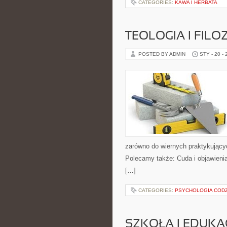
CATEGORIES:
KAWA I HERBATA
TEOLOGIA I FIL
POSTED BY ADMIN
STY - 20 -
zarówno do wiernych praktykujących
Polecamy także: Cuda i objawienia 
[…]
CATEGORIES:
PSYCHOLOGIA CODZ
SZKOŁA I EDUKA