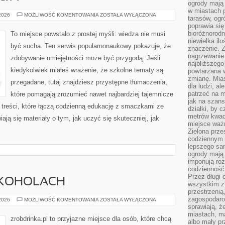
ogrody mają 
w miastach p
SZKOŁA
 2026
MOŻLIWOŚĆ KOMENTOWANIA
ZOSTAŁA WYŁĄCZONA
tarasów, og
I
poprawia się
EDUKACJA
bioróżnorod
To miejsce powstało z prostej myśli: wiedza nie musi
niewielka il
być sucha. Ten serwis popularnonaukowy pokazuje, że
znaczenie. 
nagrzewanie 
zdobywanie umiejętności może być przygodą. Jeśli
najbliższego
kiedykolwiek miałeś wrażenie, że szkolne tematy są
powtarzana w
zmianę. Mias
przegadane, tutaj znajdziesz przystępne tłumaczenia,
dla ludzi, al
patrzeć na m
które pomagają zrozumieć nawet najbardziej tajemnicze
jak na szans
 treści, które łączą codzienną edukację z smaczkami ze
działki, by 
metrów kwad
iają się materiały o tym, jak uczyć się skuteczniej, jak
miejsce ważn
Zielona prze
codziennym 
lepszego sa
ogrody mają 
imponują roz
codzienność 
Przez długi 
LKOHOLACH
wszystkim z 
przestrzenią
zagospodaro
WSZYSTKO
 2026
MOŻLIWOŚĆ KOMENTOWANIA
ZOSTAŁA WYŁĄCZONA
O
sprawiają, ż
ALKOHOLACH
miastach, ma
zrobdrinka.pl to przyjazne miejsce dla osób, które chcą
albo mały p