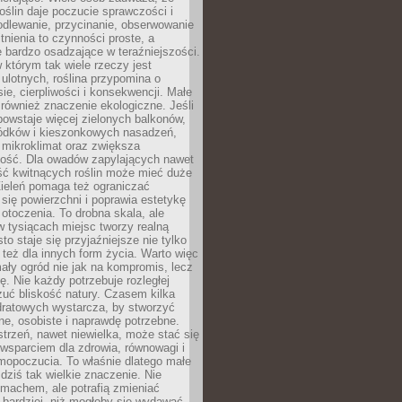
roślin daje poczucie sprawczości i
odlewanie, przycinanie, obserwowanie
itnienia to czynności proste, a
 bardzo osadzające w teraźniejszości.
 którym tak wiele rzeczy jest
i ulotnych, roślina przypomina o
ie, cierpliwości i konsekwencji. Małe
również znaczenie ekologiczne. Jeśli
owstaje więcej zielonych balkonów,
ródków i kieszonkowych nasadzeń,
 mikroklimat oraz zwiększa
ność. Dla owadów zapylających nawet
ość kwitnących roślin może mieć duże
Zieleń pomaga też ograniczać
się powierzchni i poprawia estetykę
 otoczenia. To drobna skala, ale
 tysiącach miejsc tworzy realną
to staje się przyjaźniejsze nie tylko
e też dla innych form życia. Warto więc
ały ogród nie jak na kompromis, lecz
ę. Nie każdy potrzebuje rozległej
czuć bliskość natury. Czasem kilka
ratowych wystarcza, by stworzyć
e, osobiste i naprawdę potrzebne.
strzeń, nawet niewielka, może stać się
wsparciem dla zdrowia, równowagi i
mopoczucia. To właśnie dlatego małe
dziś tak wielkie znaczenie. Nie
machem, ale potrafią zmieniać
bardziej, niż mogłoby się wydawać.