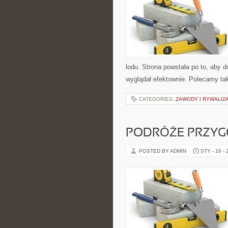
lodu. Strona powstała po to, aby
wyglądał efektownie. Polecamy taki
CATEGORIES:
ZAWODY I RYWALIZ
PODRÓŻE PRZYGO
POSTED BY ADMIN
STY - 16 -