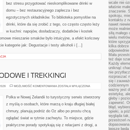
wcale nie oz
bez stresu przygotować nieskomplikowane drinki w
właśnie mał
domu – bez restauracyjnego zaplecza i bez
znaczenie. 
spokoju, mie
egzotycznych składników. To biblioteka pomysłów na
kontaktu z n
drinki, które da się zrobić z tego, co często często leży
nawet niewie
może realnie
w kuchni: napojów, dosładzaczy, dodatków i kostek
siłą małego 
wielu metró
 domowe mieszanie smaków było intuicyjne, a efekt końcowy
które sprzy
e kategorie jak: Degustacje i testy alkoholi i […]
kilka dobrze
odpowiednie 
Mała przest
ACJA
też daje sza
Każdy elemen
uniknąć chao
nie przytłac
DOWE I TREKKINGI
rozpraszać 
się i zauwa
codziennym 
PODRÓŻE
 2026
MOŻLIWOŚĆ KOMENTOWANIA
ZOSTAŁA WYŁĄCZONA
PRZYGODOWE
ważny jest d
I
estetykę, al
TREKKINGI
Polka w Nowej Zelandii to turystyczny serwis stworzony
gleby i pozio
zapewnić. O
z myślą o osobach, które marzą o kraju długiej białej
błąd, wybier
chmury, planują podróż do Oz albo po prostu chcą
opieki, a póź
wygląda tak
oglądać świat w rytmie zachwytu. To miejsce, gdzie
przestrzeń na
dopasowana 
praktyczne porady spotykają się z relacjami z drogi, a
lepsze będą 