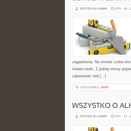
POSTED BY ADMIN
STY - 18 -
zagadnienia. Na stronie czeka mix
świata nauki. Z jednej strony pojaw
zapanować nad […]
CATEGORIES:
DART
WSZYSTKO O A
POSTED BY ADMIN
STY - 17 -