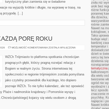
turystyczny plan zamienia się w świadome
zioła niż wy
urok bez reg
acje na wyjazdy krótkie i długie, na wyprawę w trasę, na
różne funkc
ą przygodę. […]
porannej ka
dla dziecka,
warzywnikiem
rośnie zaint
Nawet na ma
koktajlowe, 
Taka uprawa 
KAŻDĄ PORĘ ROKU
buduje więź
bardziej zau
temperatur i
POMORSKIE
 2026
MOŻLIWOŚĆ KOMENTOWANIA
ZOSTAŁA WYŁĄCZONA
doświadczen
NA
KAŻDĄ
dzień w świ
PORĘ
WŻCh Trójmiasto to platforma spotkania chrześcijan
sercu tej te
ROKU
dzielenia si
pragnących głębi, którzy pragną rozwijać relację z
rozwiązania
tematyczna
Bogiem w realnym życiu. Strona internetowa tej
balkonowym 
społeczności w regionie trójmiejskim została pomyślana
dla wielu o
tworzenie wł
jako czytelny przewodnik dla każdego, kto dopiero
ogród nie w
poznaje WŻCh. To nie tylko kalendarz, ale też opowieść
wyobraźni i z
lecz sposób 
my Plaże i nadmorskie krajobrazy i Pomorskie wyspy i
znaczenie ma
psychikę. Ko
Chrześcijańskiego) kojarzy się wielu osobom z drogą
napięcie i 
Nawet krótki
działać rege