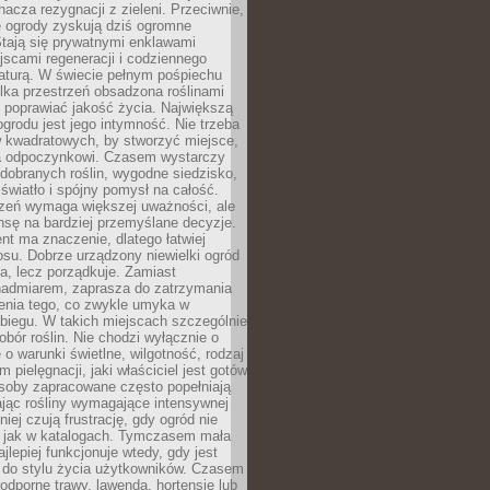
nacza rezygnacji z zieleni. Przeciwnie,
e ogrody zyskują dziś ogromne
Stają się prywatnymi enklawami
jscami regeneracji i codziennego
aturą. W świecie pełnym pośpiechu
lka przestrzeń obsadzona roślinami
 poprawiać jakość życia. Największą
ogrodu jest jego intymność. Nie trzeba
w kwadratowych, by stworzyć miejsce,
ja odpoczynkowi. Czasem wystarczy
 dobranych roślin, wygodne siedzisko,
światło i spójny pomysł na całość.
rzeń wymaga większej uważności, ale
nsę na bardziej przemyślane decyzje.
t ma znaczenie, dlatego łatwiej
su. Dobrze urządzony niewielki ogród
za, lecz porządkuje. Zamiast
nadmiarem, zaprasza do zatrzymania
żenia tego, co zwykle umyka w
biegu. W takich miejscach szczególnie
obór roślin. Nie chodzi wyłącznie o
e o warunki świetlne, wilgotność, rodzaj
m pielęgnacji, jaki właściciel jest gotów
soby zapracowane często popełniają
ając rośliny wymagające intensywnej
niej czują frustrację, gdy ogród nie
, jak w katalogach. Tymczasem mała
jlepiej funkcjonuje wtedy, gdy jest
do stylu życia użytkowników. Czasem
odporne trawy, lawenda, hortensje lub