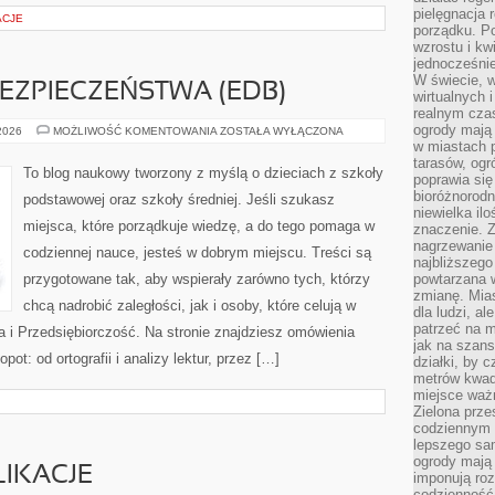
pielęgnacja 
ACJE
porządku. P
wzrostu i kw
jednocześnie
W świecie, w
EZPIECZEŃSTWA (EDB)
wirtualnych 
realnym czas
ogrody mają 
EDUKACJA
 2026
MOŻLIWOŚĆ KOMENTOWANIA
ZOSTAŁA WYŁĄCZONA
DLA
w miastach p
BEZPIECZEŃSTWA
tarasów, og
(EDB)
To blog naukowy tworzony z myślą o dzieciach z szkoły
poprawia się
bioróżnorod
podstawowej oraz szkoły średniej. Jeśli szukasz
niewielka il
miejsca, które porządkuje wiedzę, a do tego pomaga w
znaczenie. 
nagrzewanie 
codziennej nauce, jesteś w dobrym miejscu. Treści są
najbliższego
przygotowane tak, aby wspierały zarówno tych, którzy
powtarzana w
zmianę. Mias
chcą nadrobić zaległości, jak i osoby, które celują w
dla ludzi, al
patrzeć na m
 i Przedsiębiorczość. Na stronie znajdziesz omówienia
jak na szans
pot: od ortografii i analizy lektur, przez […]
działki, by 
metrów kwad
miejsce ważn
Zielona prze
codziennym 
lepszego sa
ogrody mają 
IKACJE
imponują roz
codzienność 