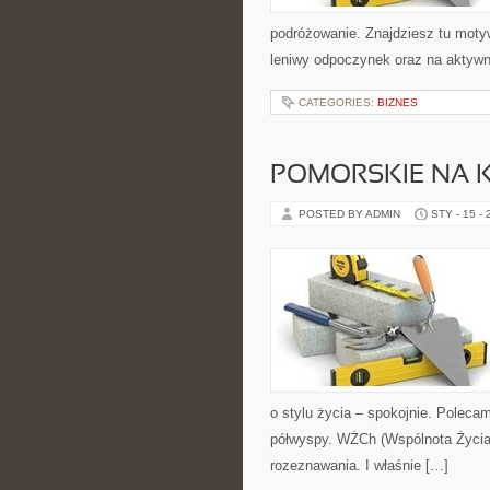
podróżowanie. Znajdziesz tu motyw
leniwy odpoczynek oraz na aktywn
CATEGORIES:
BIZNES
POMORSKIE NA 
POSTED BY ADMIN
STY - 15 -
o stylu życia – spokojnie. Poleca
półwyspy. WŻCh (Wspólnota Życia 
rozeznawania. I właśnie […]