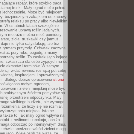
magające rabaty, które szybko tracą
ularnej troski. Mały ogród może pełnić
je jednocześnie. Może być miejscem
wy, bezpiecznym zakątkiem do zabawy
 strefą relaksu po pracy albo niewielkim
. W ostatnich latach szczególnie
eresowanie uprawą roślin jadalnych.
łym metrażu można mieć pomidory
sałatę, zioła, truskawki czy jarmuż.
daje nie tylko satysfakcję, ale też
 z rytmem przyrody. Człowiek zaczyna
ważać pory roku, pogodę, zmiany
 potrzeby roślin. To zaskakująco kojące
ie, zwłaszcza dla osób żyjących na co
ecie ekranów i terminów. W samym
ndencji widać również rosnącą potrzebę
ę wiedzą, inspiracjami i sprawdzonymi
mi, dlatego dobrze opracowana
strona
poświęcona małym ogrodom,
uprawom i zieleni miejskiej może być
sób praktycznym źródłem pomysłów na
asnej przestrzeni odpoczynku. Mały
ymaga wielkiego budżetu, ale wymaga
rozumienia, że liczy się nie rozmiar,
wykorzystania miejsca. Istotne
 także to, jak mały ogród wpływa na
ntakt z roślinami uspokaja, obniża
pomaga odpocząć po intensywnym dniu.
e chwile spędzone wśród zieleni mogą
nerująco. Wiele osób zauważa, że