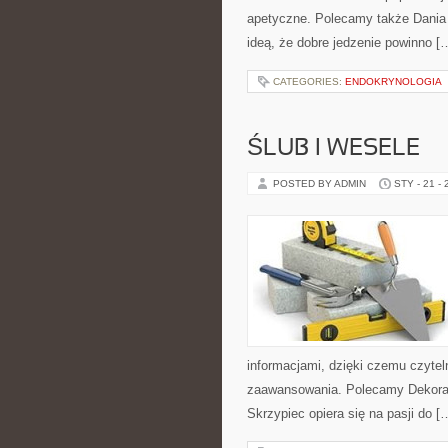
apetyczne. Polecamy także Dania w
ideą, że dobre jedzenie powinno [
CATEGORIES:
ENDOKRYNOLOGIA
ŚLUB I WESELE
POSTED BY ADMIN
STY - 21 -
informacjami, dzięki czemu czyte
zaawansowania. Polecamy Dekoracj
Skrzypiec opiera się na pasji do [