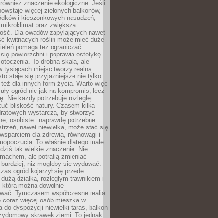
również znaczenie ekologiczne. Jeśli
owstaje więcej zielonych balkonów,
ródków i kieszonkowych nasadzeń,
 mikroklimat oraz zwiększa
ność. Dla owadów zapylających nawet
ość kwitnących roślin może mieć duże
Zieleń pomaga też ograniczać
się powierzchni i poprawia estetykę
 otoczenia. To drobna skala, ale
 tysiącach miejsc tworzy realną
to staje się przyjaźniejsze nie tylko
e też dla innych form życia. Warto więc
ały ogród nie jak na kompromis, lecz
ę. Nie każdy potrzebuje rozległej
czuć bliskość natury. Czasem kilka
ratowych wystarcza, by stworzyć
e, osobiste i naprawdę potrzebne.
strzeń, nawet niewielka, może stać się
wsparciem dla zdrowia, równowagi i
mopoczucia. To właśnie dlatego małe
dziś tak wielkie znaczenie. Nie
machem, ale potrafią zmieniać
bardziej, niż mogłoby się wydawać.
czas ogród kojarzył się przede
dużą działką, rozległym trawnikiem i
, którą można dowolnie
wać. Tymczasem współczesne realia
e coraz więcej osób mieszka w
 do dyspozycji niewielki taras, balkon
rzydomowy skrawek ziemi. To jednak