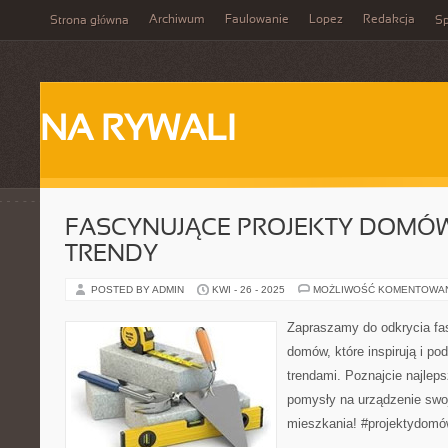
Archiwum
Faulowanie
Lopez
Redakcja
Strona główna
Sp
NA RYWALI
FASCYNUJĄCE PROJEKTY DOMÓW: 
TRENDY
POSTED BY ADMIN
KWI - 26 - 2025
MOŻLIWOŚĆ KOMENTOWA
Zapraszamy do odkrycia fa
domów, które inspirują i p
trendami. Poznajcie najleps
pomysły na urządzenie sw
mieszkania! #projektydomów