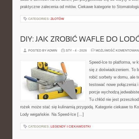
praktyczne zalecenia od mitów. Ciekawe kategorie to Stomatologi
CATEGORIES:
ZŁOTÓW
DIY: JAK ZROBIĆ WAFLE DO LO
POSTED BY ADMIN
STY - 4 - 2026
MOŻLIWOŚĆ KOMENTOWAN
Speed-Ice to platforma, w k
się z doświadczeniem. To bl
robić sorbety w domu, ale te
testować nowe połączenia i
porcje wychodzą jedwabiste
Tu chłód nie jest przeszkod
rożek może stać się kulinarnią przygodą. Kategorie ciekawe to Ko
Lody wegańskie. Na Speed-Ice […]
CATEGORIES:
LEGENDY I CIEKAWOSTKI