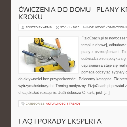
ĆWICZENIA DO DOMU – PLANY K
KROKU
POSTED BY ADMIN
STY - 1 - 2026
MOŻLIWOŚĆ KOMENTOWAN
FizjoCoach.pl to nowoczes
terapii ruchowej, odbudowi
pracy z przeciążeniami. To
doświadczenie spotyka się 
usprawniania staje się real
pomaga odczytać sygnały o
do aktywności bez przypadkowości. Polecamy kategorie: Fizjotera
wytrzymałościowych i Trening medyczny. FizjoCoach.pl powstał z
chcą działać rozsądnie. Jeśli dokucza Ci kark, jeśli […]
CATEGORIES:
AKTUALNOŚCI I TRENDY
FAQ I PORADY EKSPERTA