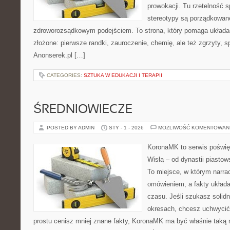
prowokacji. Tu rzetelność 
stereotypy są porządkowan
zdroworozsądkowym podejściem. To strona, który pomaga układa
złożone: pierwsze randki, zauroczenie, chemię, ale też zgrzyty, s
Anonserek.pl […]
CATEGORIES:
SZTUKA W EDUKACJI I TERAPII
ŚREDNIOWIECZE
POSTED BY ADMIN
STY - 1 - 2026
MOŻLIWOŚĆ KOMENTOWAN
KoronaMK to serwis poświę
Wisłą – od dynastii piasto
To miejsce, w którym narrac
omówieniem, a fakty układa
czasu. Jeśli szukasz solid
okresach, chcesz uchwycić
prostu cenisz mniej znane fakty, KoronaMK ma być właśnie taką