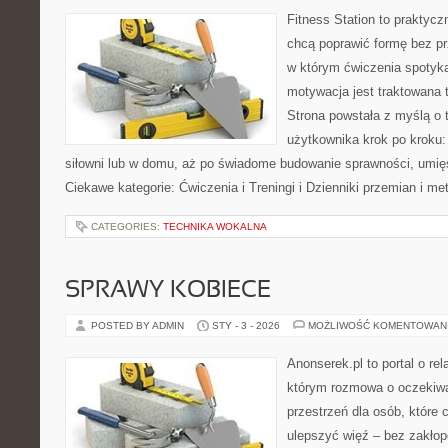
Fitness Station to praktycz
chcą poprawić formę bez p
w którym ćwiczenia spotyka
motywacja jest traktowana 
Strona powstała z myślą o 
użytkownika krok po kroku:
siłowni lub w domu, aż po świadome budowanie sprawności, umięś
Ciekawe kategorie: Ćwiczenia i Treningi i Dzienniki przemian i m
CATEGORIES:
TECHNIKA WOKALNA
SPRAWY KOBIECE
POSTED BY ADMIN
STY - 3 - 2026
MOŻLIWOŚĆ KOMENTOWAN
Anonserek.pl to portal o rel
którym rozmowa o oczekiwa
przestrzeń dla osób, które 
ulepszyć więź – bez zakłopo