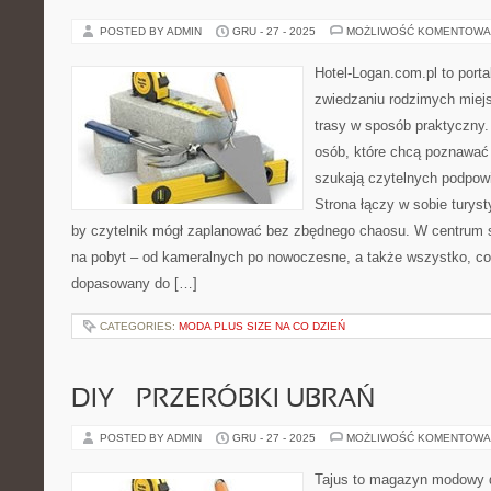
POSTED BY ADMIN
GRU - 27 - 2025
MOŻLIWOŚĆ KOMENTOWA
Hotel-Logan.com.pl to port
zwiedzaniu rodzimych miej
trasy w sposób praktyczny
osób, które chcą poznawać 
szukają czytelnych podpowi
Strona łączy w sobie turyst
by czytelnik mógł zaplanować bez zbędnego chaosu. W centrum s
na pobyt – od kameralnych po nowoczesne, a także wszystko, c
dopasowany do […]
CATEGORIES:
MODA PLUS SIZE NA CO DZIEŃ
DIY – PRZERÓBKI UBRAŃ
POSTED BY ADMIN
GRU - 27 - 2025
MOŻLIWOŚĆ KOMENTOWA
Tajus to magazyn modowy d