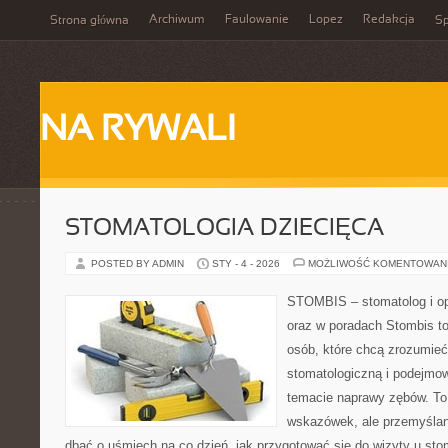
Archiwum
Faulowanie
Lopez
Redakcja
Strona główna
Sp
NA RYWALI
STOMATOLOGIA DZIECIĘCA
POSTED BY ADMIN
STY - 4 - 2026
MOŻLIWOŚĆ KOMENTOWAN
STOMBIS – stomatolog i op
oraz w poradach Stombis to
osób, które chcą zrozumieć 
stomatologiczną i podejmo
temacie naprawy zębów. To n
wskazówek, ale przemyślan
dbać o uśmiech na co dzień, jak przygotować się do wizyty u stom