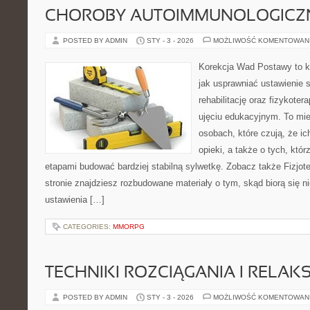
CHOROBY AUTOIMMUNOLOGICZ
POSTED BY ADMIN
STY - 3 - 2026
MOŻLIWOŚĆ KOMENTOWAN
Korekcja Wad Postawy to k
jak usprawniać ustawienie 
rehabilitację oraz fizykoter
ujęciu edukacyjnym. To mie
osobach, które czują, że ic
opieki, a także o tych, któ
etapami budować bardziej stabilną sylwetkę. Zobacz także Fizjoter
stronie znajdziesz rozbudowane materiały o tym, skąd biorą się 
ustawienia […]
CATEGORIES:
MMORPG
TECHNIKI ROZCIĄGANIA I RELAKS
POSTED BY ADMIN
STY - 3 - 2026
MOŻLIWOŚĆ KOMENTOWAN