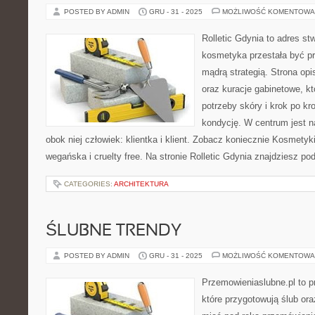
POSTED BY ADMIN
GRU - 31 - 2025
MOŻLIWOŚĆ KOMENTOWA
Rolletic Gdynia to adres s
kosmetyka przestała być pr
mądrą strategią. Strona opi
oraz kuracje gabinetowe, k
potrzeby skóry i krok po k
kondycję. W centrum jest n
obok niej człowiek: klientka i klient. Zobacz koniecznie Kosmetyk
wegańska i cruelty free. Na stronie Rolletic Gdynia znajdziesz pod
CATEGORIES:
ARCHITEKTURA
ŚLUBNE TRENDY
POSTED BY ADMIN
GRU - 31 - 2025
MOŻLIWOŚĆ KOMENTOWA
Przemowieniaslubne.pl to p
które przygotowują ślub ora