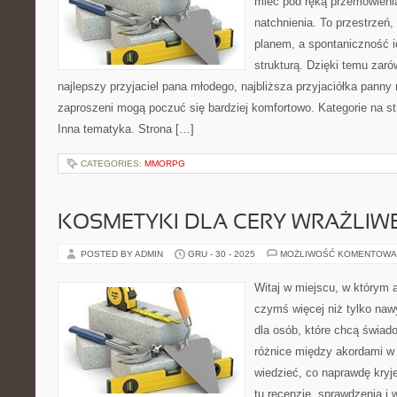
mieć pod ręką przemówienia
natchnienia. To przestrzeń,
planem, a spontaniczność i
strukturą. Dzięki temu zaró
najlepszy przyjaciel pana młodego, najbliższa przyjaciółka panny m
zaproszeni mogą poczuć się bardziej komfortowo. Kategorie na str
Inna tematyka. Strona […]
CATEGORIES:
MMORPG
KOSMETYKI DLA CERY WRAŻLIWE
POSTED BY ADMIN
GRU - 30 - 2025
MOŻLIWOŚĆ KOMENTOWA
Witaj w miejscu, w którym a
czymś więcej niż tylko naw
dla osób, które chcą świad
różnice między akordami w
wiedzieć, co naprawdę kryje
tu recenzje, sprawdzenia i