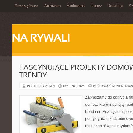
Archiwum
Faulowanie
Lopez
Redakcja
Strona główna
Sp
NA RYWALI
FASCYNUJĄCE PROJEKTY DOMÓW: 
TRENDY
POSTED BY ADMIN
KWI - 26 - 2025
MOŻLIWOŚĆ KOMENTOWA
Zapraszamy do odkrycia fa
domów, które inspirują i p
trendami. Poznajcie najleps
pomysły na urządzenie sw
mieszkania! #projektydomów