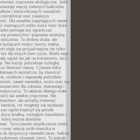
również znaczenie ekologiczne. Jeśli
owstaje więcej zielonych balkonów,
ródków i kieszonkowych nasadzeń,
 mikroklimat oraz zwiększa
ność. Dla owadów zapylających nawet
ość kwitnących roślin może mieć duże
Zieleń pomaga też ograniczać
się powierzchni i poprawia estetykę
 otoczenia. To drobna skala, ale
 tysiącach miejsc tworzy realną
to staje się przyjaźniejsze nie tylko
e też dla innych form życia. Warto więc
ały ogród nie jak na kompromis, lecz
ę. Nie każdy potrzebuje rozległej
czuć bliskość natury. Czasem kilka
ratowych wystarcza, by stworzyć
e, osobiste i naprawdę potrzebne.
strzeń, nawet niewielka, może stać się
wsparciem dla zdrowia, równowagi i
mopoczucia. To właśnie dlatego małe
dziś tak wielkie znaczenie. Nie
machem, ale potrafią zmieniać
bardziej, niż mogłoby się wydawać.
czas ogród kojarzył się przede
dużą działką, rozległym trawnikiem i
, którą można dowolnie
wać. Tymczasem współczesne realia
e coraz więcej osób mieszka w
 do dyspozycji niewielki taras, balkon
rzydomowy skrawek ziemi. To jednak