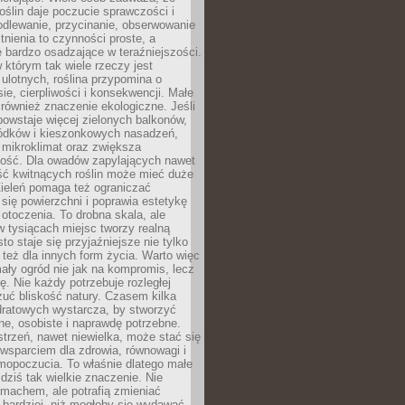
roślin daje poczucie sprawczości i
odlewanie, przycinanie, obserwowanie
itnienia to czynności proste, a
 bardzo osadzające w teraźniejszości.
 którym tak wiele rzeczy jest
i ulotnych, roślina przypomina o
ie, cierpliwości i konsekwencji. Małe
również znaczenie ekologiczne. Jeśli
owstaje więcej zielonych balkonów,
ródków i kieszonkowych nasadzeń,
 mikroklimat oraz zwiększa
ność. Dla owadów zapylających nawet
ość kwitnących roślin może mieć duże
Zieleń pomaga też ograniczać
się powierzchni i poprawia estetykę
 otoczenia. To drobna skala, ale
 tysiącach miejsc tworzy realną
to staje się przyjaźniejsze nie tylko
e też dla innych form życia. Warto więc
ały ogród nie jak na kompromis, lecz
ę. Nie każdy potrzebuje rozległej
czuć bliskość natury. Czasem kilka
ratowych wystarcza, by stworzyć
e, osobiste i naprawdę potrzebne.
strzeń, nawet niewielka, może stać się
wsparciem dla zdrowia, równowagi i
mopoczucia. To właśnie dlatego małe
dziś tak wielkie znaczenie. Nie
machem, ale potrafią zmieniać
bardziej, niż mogłoby się wydawać.