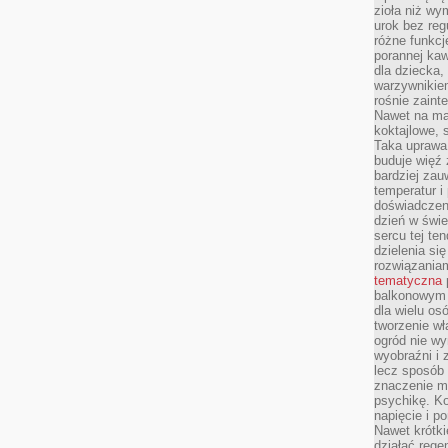
zioła niż wy
urok bez reg
różne funkc
porannej ka
dla dziecka,
warzywnikiem
rośnie zaint
Nawet na ma
koktajlowe, 
Taka uprawa 
buduje więź
bardziej zau
temperatur i
doświadczen
dzień w świ
sercu tej te
dzielenia si
rozwiązania
tematyczna
balkonowym 
dla wielu o
tworzenie wł
ogród nie w
wyobraźni i z
lecz sposób 
znaczenie ma
psychikę. Ko
napięcie i 
Nawet krótki
działać rege