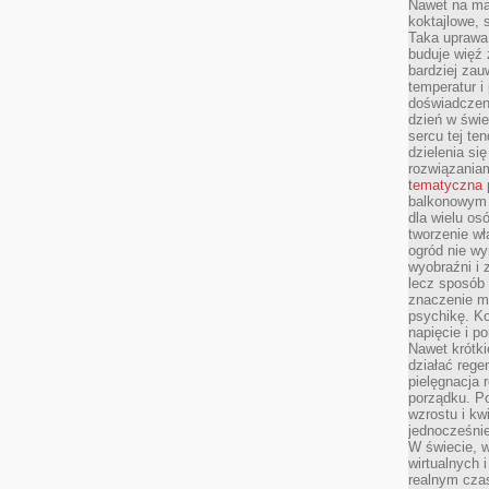
Nawet na ma
koktajlowe, 
Taka uprawa 
buduje więź
bardziej zau
temperatur i
doświadczen
dzień w świ
sercu tej te
dzielenia si
rozwiązania
tematyczna
balkonowym 
dla wielu o
tworzenie wł
ogród nie w
wyobraźni i z
lecz sposób 
znaczenie ma
psychikę. Ko
napięcie i 
Nawet krótki
działać rege
pielęgnacja 
porządku. P
wzrostu i kw
jednocześnie
W świecie, w
wirtualnych 
realnym czas