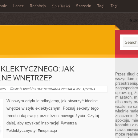
anie
Lopez
Redakcja
Szczecin
Tagi
Tagi
Spis Treści
SUB
EKLEKTYCZNEGO: JAK
Przez długi 
LNE WNĘTRZE?
wszystkim z 
przestrzenią
zagospodaro
SEKRETY
2025
MOŻLIWOŚĆ KOMENTOWANIA
ZOSTAŁA WYŁĄCZONA
sprawiają, ż
STYLU
EKLEKTYCZNEGO:
miastach, ma
JAK
W nowym artykule odkryjemy, jak stworzyć idealne
albo mały p
STWORZYĆ
IDEALNE
wcale nie oz
wnętrze w stylu eklektycznym! Poznaj sekrety tego
WNĘTRZE?
właśnie mał
trendu i daj swojej przestrzeni nowego życia. Czytaj
znaczenie. 
spokoju, mie
dalej, aby uzyskać inspirację! #wnętrza
kontaktu z n
nawet niewie
#eklektycznystyl #inspiracja
może realnie