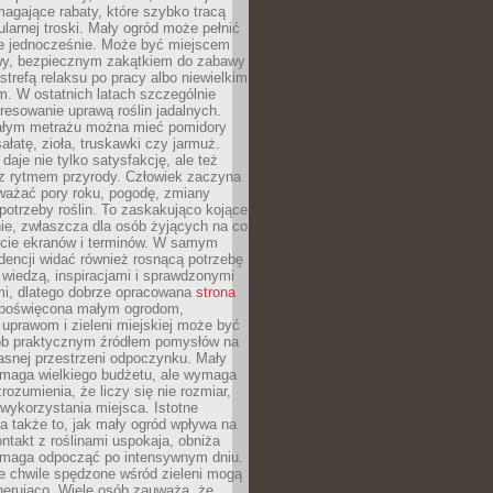
magające rabaty, które szybko tracą
ularnej troski. Mały ogród może pełnić
je jednocześnie. Może być miejscem
wy, bezpiecznym zakątkiem do zabawy
 strefą relaksu po pracy albo niewielkim
. W ostatnich latach szczególnie
eresowanie uprawą roślin jadalnych.
łym metrażu można mieć pomidory
sałatę, zioła, truskawki czy jarmuż.
daje nie tylko satysfakcję, ale też
 z rytmem przyrody. Człowiek zaczyna
ważać pory roku, pogodę, zmiany
 potrzeby roślin. To zaskakująco kojące
ie, zwłaszcza dla osób żyjących na co
ecie ekranów i terminów. W samym
ndencji widać również rosnącą potrzebę
ę wiedzą, inspiracjami i sprawdzonymi
mi, dlatego dobrze opracowana
strona
poświęcona małym ogrodom,
uprawom i zieleni miejskiej może być
sób praktycznym źródłem pomysłów na
asnej przestrzeni odpoczynku. Mały
ymaga wielkiego budżetu, ale wymaga
rozumienia, że liczy się nie rozmiar,
wykorzystania miejsca. Istotne
 także to, jak mały ogród wpływa na
ntakt z roślinami uspokaja, obniża
pomaga odpocząć po intensywnym dniu.
e chwile spędzone wśród zieleni mogą
nerująco. Wiele osób zauważa, że