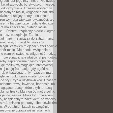
ogrodu jest jego intymność. Nie trzeba
w kwadratowych, by stworzyć miejsce,
ja odpoczynkowi. Czasem wystarczy
 dobranych roślin, wygodne siedzisko,
światło i spójny pomysł na całość.
rzeń wymaga większej uważności, ale
nsę na bardziej przemyślane decyzje.
t ma znaczenie, dlatego łatwiej
su. Dobrze urządzony niewielki ogród
za, lecz porządkuje. Zamiast
nadmiarem, zaprasza do zatrzymania
żenia tego, co zwykle umyka w
biegu. W takich miejscach szczególnie
obór roślin. Nie chodzi wyłącznie o
e o warunki świetlne, wilgotność, rodzaj
m pielęgnacji, jaki właściciel jest gotów
soby zapracowane często popełniają
ając rośliny wymagające intensywnej
niej czują frustrację, gdy ogród nie
, jak w katalogach. Tymczasem mała
jlepiej funkcjonuje wtedy, gdy jest
do stylu życia użytkowników. Czasem
odporne trawy, lawenda, hortensje lub
magające rabaty, które szybko tracą
ularnej troski. Mały ogród może pełnić
je jednocześnie. Może być miejscem
wy, bezpiecznym zakątkiem do zabawy
 strefą relaksu po pracy albo niewielkim
. W ostatnich latach szczególnie
eresowanie uprawą roślin jadalnych.