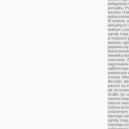
pielęgnacja 
porządku. P
wzrostu i kw
jednocześnie
W świecie, w
wirtualnych 
realnym czas
ogrody mają 
w miastach p
tarasów, og
poprawia się
bioróżnorod
niewielka il
znaczenie. 
nagrzewanie 
najbliższego
powtarzana w
zmianę. Mias
dla ludzi, al
patrzeć na m
jak na szans
działki, by 
metrów kwad
miejsce ważn
Zielona prze
codziennym 
lepszego sa
ogrody mają 
imponują roz
codzienność 