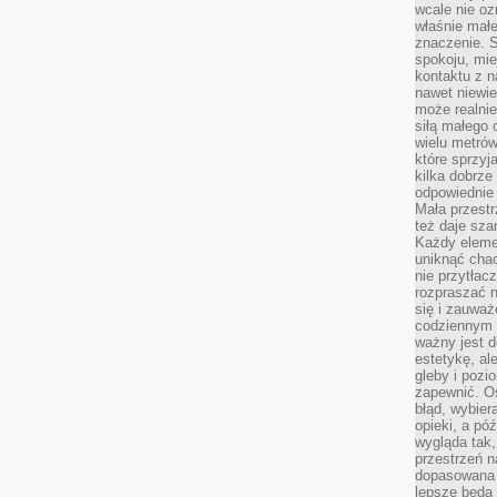
wcale nie oz
właśnie mał
znaczenie. 
spokoju, mie
kontaktu z n
nawet niewie
może realnie
siłą małego 
wielu metró
które sprzy
kilka dobrze
odpowiednie 
Mała przest
też daje sza
Każdy elemen
uniknąć chao
nie przytłac
rozpraszać 
się i zauwa
codziennym 
ważny jest d
estetykę, al
gleby i pozio
zapewnić. O
błąd, wybier
opieki, a póź
wygląda tak
przestrzeń na
dopasowana 
lepsze będą 