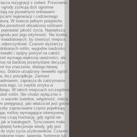
nacza rezygnacji z zieleni. Przeciwnie,
e ogrody zyskują dziś ogromne
Stają się prywatnymi enklawami
jscami regeneracji i codziennego
aturą. W świecie pełnym pośpiechu
lka przestrzeń obsadzona roślinami
 poprawiać jakość życia. Największą
ogrodu jest jego intymność. Nie trzeba
w kwadratowych, by stworzyć miejsce,
ja odpoczynkowi. Czasem wystarczy
 dobranych roślin, wygodne siedzisko,
światło i spójny pomysł na całość.
rzeń wymaga większej uważności, ale
nsę na bardziej przemyślane decyzje.
t ma znaczenie, dlatego łatwiej
su. Dobrze urządzony niewielki ogród
za, lecz porządkuje. Zamiast
nadmiarem, zaprasza do zatrzymania
żenia tego, co zwykle umyka w
biegu. W takich miejscach szczególnie
obór roślin. Nie chodzi wyłącznie o
e o warunki świetlne, wilgotność, rodzaj
m pielęgnacji, jaki właściciel jest gotów
soby zapracowane często popełniają
ając rośliny wymagające intensywnej
niej czują frustrację, gdy ogród nie
, jak w katalogach. Tymczasem mała
jlepiej funkcjonuje wtedy, gdy jest
do stylu życia użytkowników. Czasem
odporne trawy, lawenda, hortensje lub