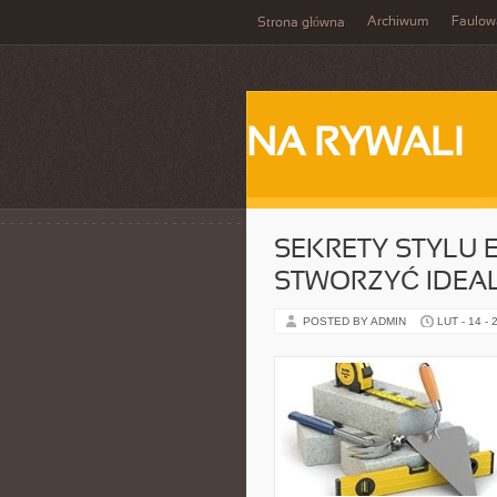
Archiwum
Faulow
Strona główna
NA RYWALI
SEKRETY STYLU 
STWORZYĆ IDEA
POSTED BY ADMIN
LUT - 14 - 