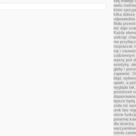
siłą małego 
wielu metró
które sprzy
kilka dobrze
odpowiednie 
Mała przest
też daje sza
Każdy elemen
uniknąć chao
nie przytłac
rozpraszać 
się i zauwa
codziennym 
ważny jest d
estetykę, al
gleby i pozio
zapewnić. O
błąd, wybier
opieki, a póź
wygląda tak
przestrzeń na
dopasowana 
lepsze będą 
zioła niż wy
urok bez reg
różne funkc
porannej ka
dla dziecka,
warzywnikiem
rośnie zaint