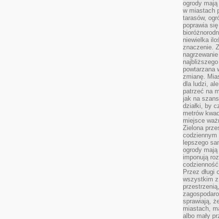
ogrody mają 
w miastach p
tarasów, og
poprawia się
bioróżnorod
niewielka il
znaczenie. 
nagrzewanie 
najbliższego
powtarzana w
zmianę. Mias
dla ludzi, al
patrzeć na m
jak na szans
działki, by 
metrów kwad
miejsce ważn
Zielona prze
codziennym 
lepszego sa
ogrody mają 
imponują roz
codzienność 
Przez długi 
wszystkim z 
przestrzenią
zagospodaro
sprawiają, ż
miastach, ma
albo mały p