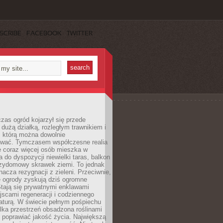
SCRIBE
FACEBOOK
TWITTER
czas ogród kojarzył się przede
dużą działką, rozległym trawnikiem i
, którą można dowolnie
wać. Tymczasem współczesne realia
e coraz więcej osób mieszka w
 do dyspozycji niewielki taras, balkon
rzydomowy skrawek ziemi. To jednak
nacza rezygnacji z zieleni. Przeciwnie,
e ogrody zyskują dziś ogromne
Stają się prywatnymi enklawami
jscami regeneracji i codziennego
aturą. W świecie pełnym pośpiechu
lka przestrzeń obsadzona roślinami
 poprawiać jakość życia. Największą