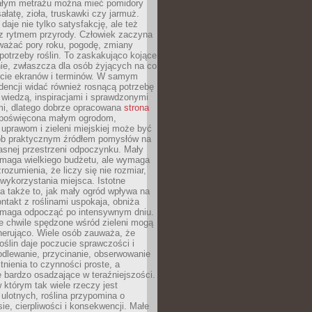
łym metrażu można mieć pomidory
sałatę, zioła, truskawki czy jarmuż.
daje nie tylko satysfakcję, ale też
 z rytmem przyrody. Człowiek zaczyna
ważać pory roku, pogodę, zmiany
 potrzeby roślin. To zaskakująco kojące
ie, zwłaszcza dla osób żyjących na co
ecie ekranów i terminów. W samym
ndencji widać również rosnącą potrzebę
ę wiedzą, inspiracjami i sprawdzonymi
mi, dlatego dobrze opracowana
strona
poświęcona małym ogrodom,
uprawom i zieleni miejskiej może być
sób praktycznym źródłem pomysłów na
asnej przestrzeni odpoczynku. Mały
ymaga wielkiego budżetu, ale wymaga
rozumienia, że liczy się nie rozmiar,
wykorzystania miejsca. Istotne
 także to, jak mały ogród wpływa na
ntakt z roślinami uspokaja, obniża
pomaga odpocząć po intensywnym dniu.
e chwile spędzone wśród zieleni mogą
nerująco. Wiele osób zauważa, że
roślin daje poczucie sprawczości i
odlewanie, przycinanie, obserwowanie
itnienia to czynności proste, a
 bardzo osadzające w teraźniejszości.
 którym tak wiele rzeczy jest
i ulotnych, roślina przypomina o
ie, cierpliwości i konsekwencji. Małe