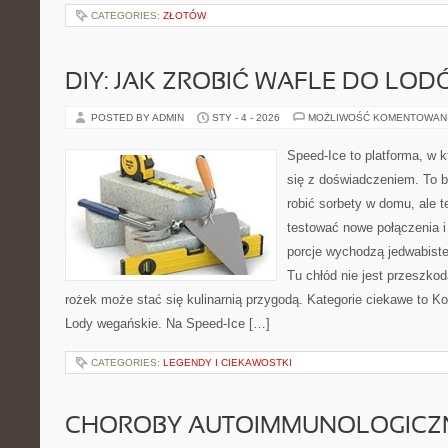
CATEGORIES:
ZŁOTÓW
DIY: JAK ZROBIĆ WAFLE DO LO
POSTED BY ADMIN
STY - 4 - 2026
MOŻLIWOŚĆ KOMENTOWAN
Speed-Ice to platforma, w k
się z doświadczeniem. To bl
robić sorbety w domu, ale te
testować nowe połączenia i
porcje wychodzą jedwabiste
Tu chłód nie jest przeszkod
rożek może stać się kulinarnią przygodą. Kategorie ciekawe to Ko
Lody wegańskie. Na Speed-Ice […]
CATEGORIES:
LEGENDY I CIEKAWOSTKI
CHOROBY AUTOIMMUNOLOGICZ