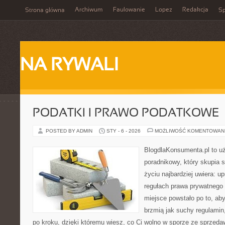
Archiwum
Faulowanie
Lopez
Redakcja
Strona główna
Sp
NA RYWALI
PODATKI I PRAWO PODATKOWE
POSTED BY ADMIN
STY - 6 - 2026
MOŻLIWOŚĆ KOMENTOWAN
BlogdlaKonsumenta.pl to u
poradnikowy, który skupia 
życiu najbardziej uwiera: up
regułach prawa prywatnego
miejsce powstało po to, aby
brzmią jak suchy regulamin,
po kroku, dzięki któremu wiesz, co Ci wolno w sporze ze sprzeda