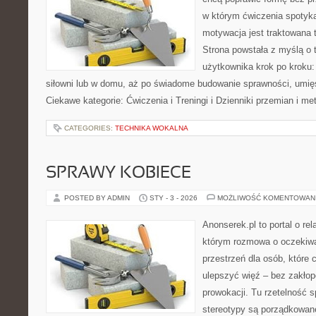
w którym ćwiczenia spotyka
motywacja jest traktowana 
Strona powstała z myślą o 
użytkownika krok po kroku:
siłowni lub w domu, aż po świadome budowanie sprawności, umięś
Ciekawe kategorie: Ćwiczenia i Treningi i Dzienniki przemian i m
CATEGORIES:
TECHNIKA WOKALNA
SPRAWY KOBIECE
POSTED BY ADMIN
STY - 3 - 2026
MOŻLIWOŚĆ KOMENTOWAN
Anonserek.pl to portal o rel
którym rozmowa o oczekiwa
przestrzeń dla osób, które 
ulepszyć więź – bez zakłopo
prowokacji. Tu rzetelność 
stereotypy są porządkowan