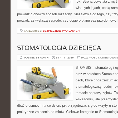
rok. Strona powstała z myśl
własnych jajach, cenią sam
prowadzić chów w sposób rozsądny. Niezależnie od tego, czy trz
prowadzisz większą zagrodę, czy dopiero planujesz przydomowy k
CATEGORIES:
BEZPIECZEŃSTWO DANYCH
STOMATOLOGIA DZIECIĘCA
POSTED BY ADMIN
STY - 4 - 2026
MOŻLIWOŚĆ KOMENTOWAN
STOMBIS – stomatolog i op
oraz w poradach Stombis to
osób, które chcą zrozumieć 
stomatologiczną i podejmo
temacie naprawy zębów. To n
wskazówek, ale przemyślan
dbać o uśmiech na co dzień, jak przygotować się do wizyty u stom
praktyczne zalecenia od mitów. Ciekawe kategorie to Stomatologi