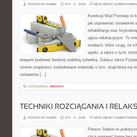
POSTED BY ADMIN
STY - 3 - 2026
MOŻLIWOŚĆ KOMENTOWAN
Korekcja Wad Postawy to k
jak usprawniać ustawienie 
rehabilitację oraz fizykoter
ujęciu edukacyjnym. To mie
osobach, które czują, że ic
opieki, a także o tych, któ
etapami budować bardziej stabilną sylwetkę. Zobacz także Fizjoter
stronie znajdziesz rozbudowane materiały o tym, skąd biorą się 
ustawienia […]
CATEGORIES:
MMORPG
TECHNIKI ROZCIĄGANIA I RELAKS
POSTED BY ADMIN
STY - 3 - 2026
MOŻLIWOŚĆ KOMENTOWAN
Fitness Station to praktycz
chcą poprawić formę bez p