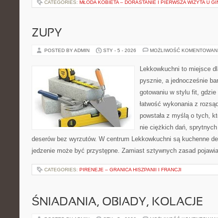
CATEGORIES:
MŁODA KOBIETA – DORASTANIE I PIERWSZA WIZYTA U 
ZUPY
POSTED BY ADMIN
STY - 5 - 2026
MOŻLIWOŚĆ KOMENTOWAN
Lekkowkuchni to miejsce dl
pysznie, a jednocześnie ba
gotowaniu w stylu fit, gdzi
łatwość wykonania z rozsąd
powstała z myślą o tych, k
nie ciężkich dań, sprytnyc
deserów bez wyrzutów. W centrum Lekkowkuchni są kuchenne dec
jedzenie może być przystępne. Zamiast sztywnych zasad pojawia
CATEGORIES:
PIRENEJE – GRANICA HISZPANII I FRANCJI
ŚNIADANIA, OBIADY, KOLACJE