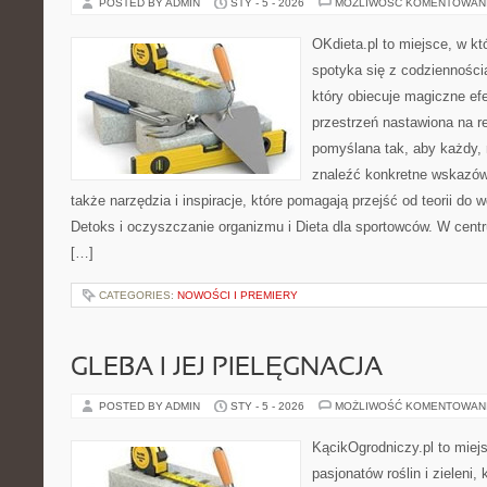
POSTED BY ADMIN
STY - 5 - 2026
MOŻLIWOŚĆ KOMENTOWAN
OKdieta.pl to miejsce, w k
spotyka się z codziennością
który obiecuje magiczne efe
przestrzeń nastawiona na r
pomyślana tak, aby każdy, 
znaleźć konkretne wskazów
także narzędzia i inspiracje, które pomagają przejść od teorii do
Detoks i oczyszczanie organizmu i Dieta dla sportowców. W cent
[…]
CATEGORIES:
NOWOŚCI I PREMIERY
GLEBA I JEJ PIELĘGNACJA
POSTED BY ADMIN
STY - 5 - 2026
MOŻLIWOŚĆ KOMENTOWAN
KącikOgrodniczy.pl to miej
pasjonatów roślin i zieleni,