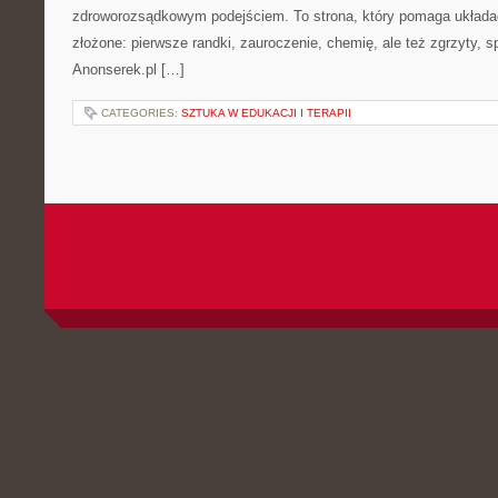
zdroworozsądkowym podejściem. To strona, który pomaga układa
złożone: pierwsze randki, zauroczenie, chemię, ale też zgrzyty, s
Anonserek.pl […]
CATEGORIES:
SZTUKA W EDUKACJI I TERAPII