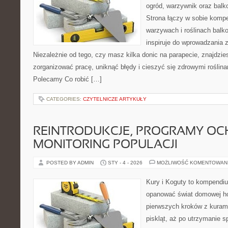
ogród, warzywnik oraz bal
Strona łączy w sobie komp
warzywach i roślinach balk
inspiruje do wprowadzania z
Niezależnie od tego, czy masz kilka donic na parapecie, znajdzies
zorganizować pracę, uniknąć błędy i cieszyć się zdrowymi roślin
Polecamy Co robić […]
CATEGORIES:
CZYTELNICZE ARTYKUŁY
REINTRODUKCJE, PROGRAMY OC
MONITORING POPULACJI
POSTED BY ADMIN
STY - 4 - 2026
MOŻLIWOŚĆ KOMENTOWAN
Kury i Koguty to kompendiu
opanować świat domowej ho
pierwszych kroków z kuram
piskląt, aż po utrzymanie 