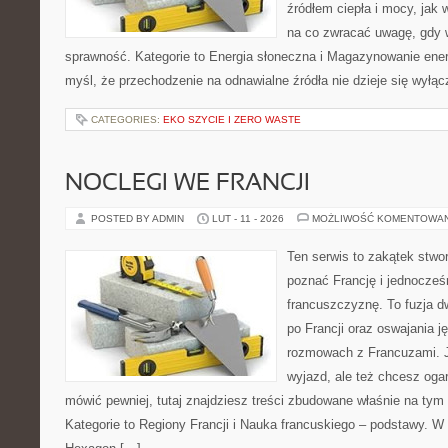
źródłem ciepła i mocy, jak
na co zwracać uwagę, gdy 
sprawność. Kategorie to Energia słoneczna i Magazynowanie energi
myśl, że przechodzenie na odnawialne źródła nie dzieje się wyłąc
CATEGORIES:
EKO SZYCIE I ZERO WASTE
NOCLEGI WE FRANCJI
POSTED BY ADMIN
LUT - 11 - 2026
MOŻLIWOŚĆ KOMENTOWA
Ten serwis to zakątek stwo
poznać Francję i jednocześ
francuszczyznę. To fuzja 
po Francji oraz oswajania j
rozmowach z Francuzami. J
wyjazd, ale też chcesz oga
mówić pewniej, tutaj znajdziesz treści zbudowane właśnie na ty
Kategorie to Regiony Francji i Nauka francuskiego – podstawy. W 