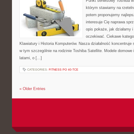
Punkt serwisowy Toshiba w
którym stawiamy na rzeteln
potem proponujemy najlepsz
interesuje Cię naprawa sprz
opis pokaże, jak działamy 
oczekiwać. Ciekawe kategor
Klawiatury i Historia Komputerów. Nasza działalność koncentruje 
w tym szczególnie na rodzinie Toshiba Satellite. Modele domowe 
latami, o […]
CATEGORIES:
FITNESS PO 40-TCE
« Older Entries