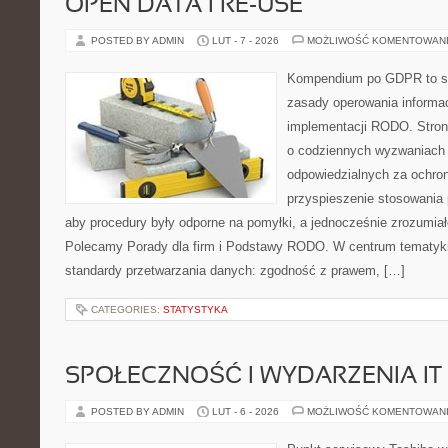
OPEN DATA I RE-USE
POSTED BY ADMIN
LUT - 7 - 2026
MOŻLIWOŚĆ KOMENTOWAN
Kompendium po GDPR to ser
zasady operowania informac
implementacji RODO. Stron
o codziennych wyzwaniach 
odpowiedzialnych za ochron
przyspieszenie stosowania 
aby procedury były odporne na pomyłki, a jednocześnie zrozumia
Polecamy Porady dla firm i Podstawy RODO. W centrum tematyki
standardy przetwarzania danych: zgodność z prawem, […]
CATEGORIES:
STATYSTYKA
SPOŁECZNOŚĆ I WYDARZENIA IT
POSTED BY ADMIN
LUT - 6 - 2026
MOŻLIWOŚĆ KOMENTOWAN