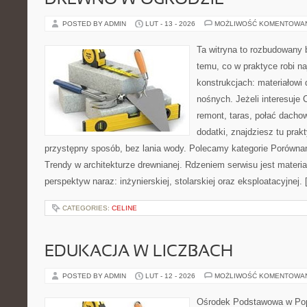
DREWNO W OGRODZIE
POSTED BY ADMIN
LUT - 13 - 2026
MOŻLIWOŚĆ KOMENTOWA
Ta witryna to rozbudowany
temu, co w praktyce robi n
konstrukcjach: materiałow
nośnych. Jeżeli interesuje
remont, taras, połać dachow
dodatki, znajdziesz tu pra
przystępny sposób, bez lania wody. Polecamy kategorie Porównan
Trendy w architekturze drewnianej. Rdzeniem serwisu jest materia
perspektyw naraz: inżynierskiej, stolarskiej oraz eksploatacyjnej.
CATEGORIES:
CELINE
EDUKACJA W LICZBACH
POSTED BY ADMIN
LUT - 12 - 2026
MOŻLIWOŚĆ KOMENTOWA
Ośrodek Podstawowa w Pop