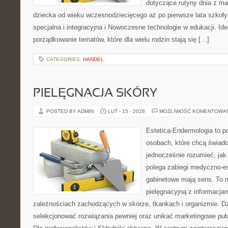
dotyczące rutyny dnia z m
dziecka od wieku wczesnodziecięcego aż po pierwsze lata szkoł
specjalna i integracyjna i Nowoczesne technologie w edukacji. Ide
porządkowanie tematów, które dla wielu rodzin stają się […]
CATEGORIES:
HANDEL
PIELĘGNACJA SKÓRY
POSTED BY ADMIN
LUT - 15 - 2026
MOŻLIWOŚĆ KOMENTOWA
Estetica-Endermologia to p
osobach, które chcą świado
jednocześnie rozumieć, jak
polega zabiegi medyczno-es
gabinetowe mają sens. To m
pielęgnacyjną z informacja
zależnościach zachodzących w skórze, tkankach i organizmie. Dz
selekcjonować rozwiązania pewniej oraz unikać marketingowe puła