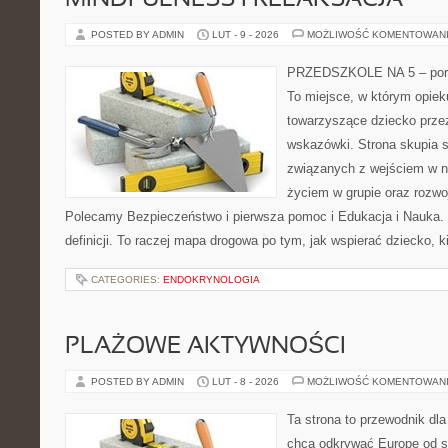
MINDFULNESS I RELAKSACJA
POSTED BY ADMIN
LUT - 9 - 2026
MOŻLIWOŚĆ KOMENTOWAN
PRZEDSZKOLE NA 5 – port
To miejsce, w którym opie
towarzyszące dziecko prze
wskazówki. Strona skupia s
związanych z wejściem w n
życiem w grupie oraz rozw
Polecamy Bezpieczeństwo i pierwsza pomoc i Edukacja i Nauka. S
definicji. To raczej mapa drogowa po tym, jak wspierać dziecko, k
CATEGORIES:
ENDOKRYNOLOGIA
PLAŻOWE AKTYWNOŚCI
POSTED BY ADMIN
LUT - 8 - 2026
MOŻLIWOŚĆ KOMENTOWAN
Ta strona to przewodnik dla
chcą odkrywać Europę od st