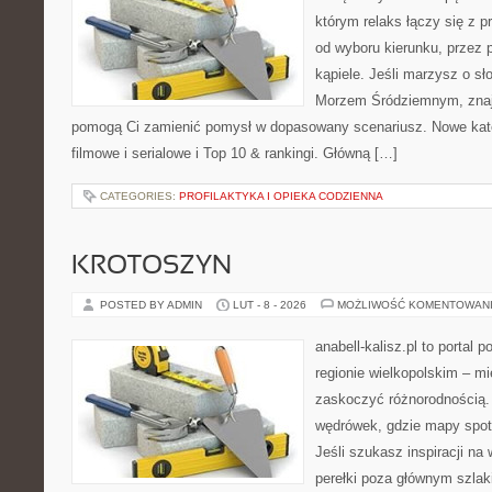
którym relaks łączy się z
od wyboru kierunku, przez 
kąpiele. Jeśli marzysz o s
Morzem Śródziemnym, znajdz
pomogą Ci zamienić pomysł w dopasowany scenariusz. Nowe kateg
filmowe i serialowe i Top 10 & rankingi. Główną […]
CATEGORIES:
PROFILAKTYKA I OPIEKA CODZIENNA
KROTOSZYN
POSTED BY ADMIN
LUT - 8 - 2026
MOŻLIWOŚĆ KOMENTOWAN
anabell-kalisz.pl to portal 
regionie wielkopolskim – mie
zaskoczyć różnorodnością. 
wędrówek, gdzie mapy spot
Jeśli szukasz inspiracji n
perełki poza głównym szlaki