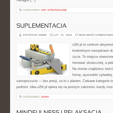
Hexagon […]
CATEGORIES:
GRY STRATEGICZNE
SUPLEMENTACJA
POSTED BY ADMIN
LUT - 10 - 2026
MOŻLIWOŚĆ KOMENTOWA
o2fit.pl to centrum aktywno
konkretnymi narzędziami do
życia. To miejsce stworzon
trenować skuteczniej, a jed
Na stronie znajdziesz treś
formę, wysmuklić sylwetkę,
samopoczucie — bez presji, za to z planem. Ciekawe kategorie to
podróże. Idea o2fit.pl opiera się na prostym założeniu: każdy mo
CATEGORIES:
DANIA