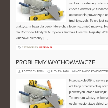
szukasz czytelnego startu 
chcesz odświeżyć fundamen
opracowania prowadzące od
trudniejszych. To nie jest 
praktyczna baza dla osób, które chcą lepiej rozumieć muzykę. No
dla Rodziców Młodych Muzyków i Rodzaje Głosów i Rejestry Wok
kluczowe elementy […]
CATEGORIES:
PRZEMYSŁ
PROBLEMY WYCHOWAWCZE
POSTED BY ADMIN
LUT - 15 - 2026
MOŻLIWOŚĆ KOMENTOWA
Przedszkole309 to serwis p
edukacji przedszkolnej ora
pierwszych latach rozwoju:
To centrum wiedzy, w który
osoby wspierające dzieci z