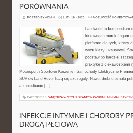
PORÓWNANIA
POSTED BY ADMIN
LUT - 19 - 2026
MOŻLIWOŚĆ KOMENTOWA
Landworld to kompendium s
kierowcach marek Jaguar o
platforma dla tych, którzy 
wozu klasy luksusowej. Str
podstaw po bardziej szczeg
praktykę z ciekawostkami r
Motorsport i Sportowe Korzenie i Samochody Elektryczne Premiu
SUV-ów Land Rover liczą się szczegóły. Nawet drobne oznaki pot
a zaniedbanie […]
CATEGORIES:
WNĘTRZA W STYLU SKANDYNAWSKIM I MINIMALISTYCZ
INFEKCJE INTYMNE I CHOROBY 
DROGĄ PŁCIOWĄ