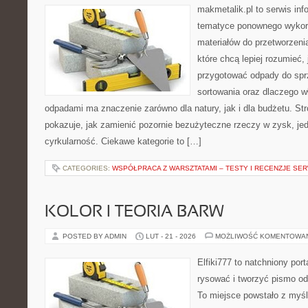
makmetalik.pl to serwis in
tematyce ponownego wykorz
materiałów do przetworzenia
które chcą lepiej rozumieć, 
przygotować odpady do sprz
sortowania oraz dlaczego w
odpadami ma znaczenie zarówno dla natury, jak i dla budżetu. Str
pokazuje, jak zamienić pozornie bezużyteczne rzeczy w zysk, je
cyrkularność. Ciekawe kategorie to […]
CATEGORIES:
WSPÓŁPRACA Z WARSZTATAMI – TESTY I RECENZJE SE
KOLOR I TEORIA BARW
POSTED BY ADMIN
LUT - 21 - 2026
MOŻLIWOŚĆ KOMENTOWA
Elfiki777 to natchniony port
rysować i tworzyć pismo o
To miejsce powstało z myśl