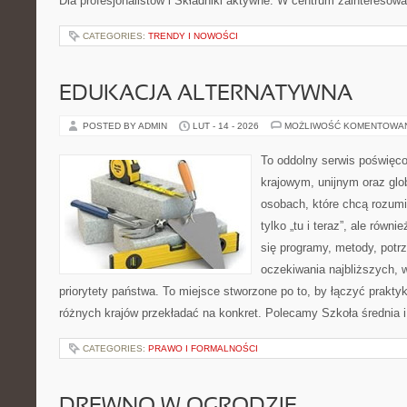
Dla profesjonalistów i Składniki aktywne. W centrum zainteresow
CATEGORIES:
TRENDY I NOWOŚCI
EDUKACJA ALTERNATYWNA
POSTED BY ADMIN
LUT - 14 - 2026
MOŻLIWOŚĆ KOMENTOWA
To oddolny serwis poświęco
krajowym, unijnym oraz glo
osobach, które chcą rozumie
tylko „tu i teraz”, ale równ
się programy, metody, potrz
oczekiwania najbliższych,
priorytety państwa. To miejsce stworzone po to, by łączyć praktykę
różnych krajów przekładać na konkret. Polecamy Szkoła średnia i
CATEGORIES:
PRAWO I FORMALNOŚCI