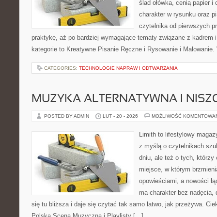
ślad ołówka, cenią papier 
charakter w rysunku oraz p
czytelnika od pierwszych p
praktykę, aż po bardziej wymagające tematy związane z kadrem i 
kategorie to Kreatywne Pisanie Ręczne i Rysowanie i Malowanie
CATEGORIES:
TECHNOLOGIE NAPRAW I ODTWARZANIA
MUZYKA ALTERNATYWNA I NIS
POSTED BY ADMIN
LUT - 20 - 2026
MOŻLIWOŚĆ KOMENTOWA
Limith to lifestylowy maga
z myślą o czytelnikach szu
dniu, ale też o tych, którzy
miejsce, w którym brzmieni
opowieściami, a nowości łą
ma charakter bez nadęcia,
się tu bliższa i daje się czytać tak samo łatwo, jak przeżywa. Cie
Polska Scena Muzyczna i Playlisty […]