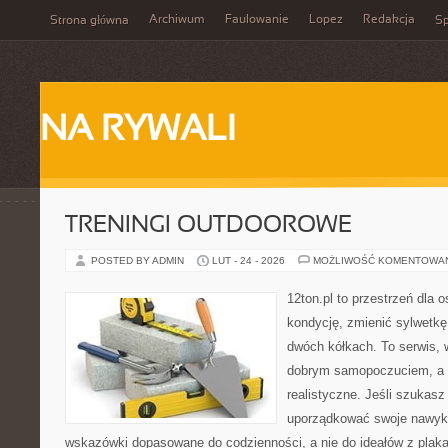
Archiwum
Faulowanie
Lopez
Redakcja
Strona główna
Sp
NA RYWALI
TRENINGI OUTDOOROWE
POSTED BY ADMIN
LUT - 24 - 2026
MOŻLIWOŚĆ KOMENTOWA
12ton.pl to przestrzeń dla 
kondycję, zmienić sylwetkę
dwóch kółkach. To serwis, w
dobrym samopoczuciem, a p
realistyczne. Jeśli szukas
uporządkować swoje nawyki,
wskazówki dopasowane do codzienności, a nie do ideałów z plakat