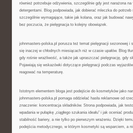
również potrzebuje odżywienia, szczególnie gdy jest narażona na 
detergentami. Blog podpowiada, jak dobierać mleczka do potrzeb 
szczególnie wymagające, takie jak kolana, oraz jak budować nawy
bez poczucia, że pielęgnacja to kolejny obowiązek.
johnmasters-polska.pl porusza też temat pielęgnacji sezonowej i 
się inaczej w chłodnych miesiącach niż w czasie upałów. Blog tłu
gdy rośnie wrażliwość, a także jak upraszczać pielęgnację, gdy s
Pojawiają się wskazówki dotyczące pielęgnacji podczas wyjazdó
reagować na temperaturę.
Istotnym elementem bloga jest podejście do kosmetyków jako narz
johnmasters-polska.pl pomaga oddzielać hasła reklamowe od rzecz
znaczenie: koncentracja składników. Strona podpowiada, jak tes
wpadania w pułapkę „ciągłego szukania ideału” i jak oceniać prod
stabilność bariery, a nie tylko po pierwszym wrażeniu. Dzięki tem
podejścia metodycznego, w którym kosmetyki są wsparciem, a nie 