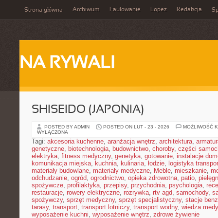
Archiwum
Faulowanie
Lopez
Redakcja
Strona główna
Sp
NA RYWALI
SHISEIDO (JAPONIA)
POSTED BY ADMIN
POSTED ON LUT - 23 - 2026
MOŻLIWOŚĆ 
WYŁĄCZONA
Tagi:
akcesoria kuchenne
,
aranżacja wnętrz
,
architektura
,
armatur
genetyczne
,
biotechnologia
,
budownictwo
,
choroby
,
części samo
elektryka
,
fitness medyczny
,
genetyka
,
gotowanie
,
instalacje do
komunikacja miejska
,
kuchnia
,
kulinaria
,
łodzie
,
logistyka transpo
materiały budowlane
,
materiały medyczne
,
Meble
,
mieszkanie
,
mo
odchudzanie
,
ogród
,
ogrodnictwo
,
opieka zdrowotna
,
patio
,
pielęgn
spożywcze
,
profilaktyka
,
przepisy
,
przychodnia
,
psychologia
,
rece
restauracje
,
rowery elektryczne
,
rozrywka
,
rtv agd
,
samochody
,
s
spożywczy
,
sprzęt medyczny
,
sprzęt specjalistyczny
,
stacje ben
tarasy
,
transport
,
transport lotniczy
,
transport wodny
,
wiedza med
wyposażenie kuchni
,
wyposażenie wnętrz
,
zdrowe żywienie