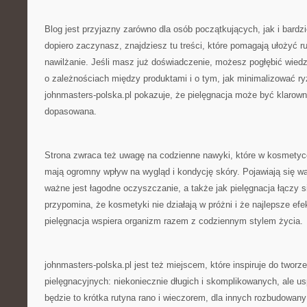
Blog jest przyjazny zarówno dla osób początkujących, jak i bard
dopiero zaczynasz, znajdziesz tu treści, które pomagają ułożyć r
nawilżanie. Jeśli masz już doświadczenie, możesz pogłębić wiedz
o zależnościach między produktami i o tym, jak minimalizować ry
johnmasters-polska.pl pokazuje, że pielęgnacja może być klarown
dopasowana.
Strona zwraca też uwagę na codzienne nawyki, które w kosmetyc
mają ogromny wpływ na wygląd i kondycję skóry. Pojawiają się wątk
ważne jest łagodne oczyszczanie, a także jak pielęgnacja łączy 
przypomina, że kosmetyki nie działają w próżni i że najlepsze efe
pielęgnacja wspiera organizm razem z codziennym stylem życia.
johnmasters-polska.pl jest też miejscem, które inspiruje do tworz
pielęgnacyjnych: niekoniecznie długich i skomplikowanych, ale u
będzie to krótka rutyna rano i wieczorem, dla innych rozbudowany 