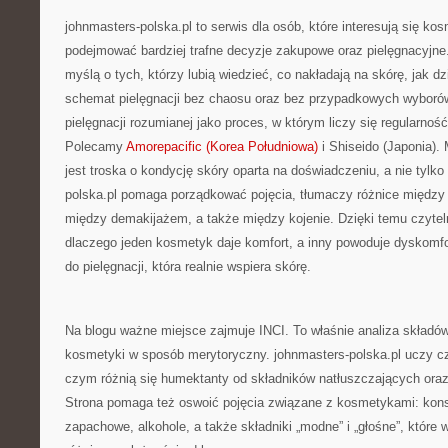
johnmasters-polska.pl to serwis dla osób, które interesują się ko
podejmować bardziej trafne decyzje zakupowe oraz pielęgnacyjne
myślą o tych, którzy lubią wiedzieć, co nakładają na skórę, jak dz
schemat pielęgnacji bez chaosu oraz bez przypadkowych wyborów
pielęgnacji rozumianej jako proces, w którym liczy się regularność
Polecamy
Amorepacific (Korea Południowa)
i Shiseido (Japonia)
jest troska o kondycję skóry oparta na doświadczeniu, a nie tylko
polska.pl pomaga porządkować pojęcia, tłumaczy różnice między
między demakijażem, a także między kojenie. Dzięki temu czytel
dlaczego jeden kosmetyk daje komfort, a inny powoduje dyskomfort
do pielęgnacji, która realnie wspiera skórę.
Na blogu ważne miejsce zajmuje INCI. To właśnie analiza składó
kosmetyki w sposób merytoryczny. johnmasters-polska.pl uczy czy
czym różnią się humektanty od składników natłuszczających oraz
Strona pomaga też oswoić pojęcia związane z kosmetykami: kons
zapachowe, alkohole, a także składniki „modne” i „głośne”, które