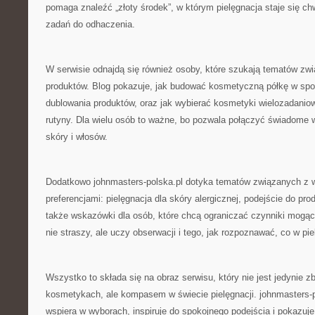
pomaga znaleźć „złoty środek”, w którym pielęgnacja staje się chwi
zadań do odhaczenia.
W serwisie odnajdą się również osoby, które szukają tematów zwi
produktów. Blog pokazuje, jak budować kosmetyczną półkę w spos
dublowania produktów, oraz jak wybierać kosmetyki wielozadaniow
rutyny. Dla wielu osób to ważne, bo pozwala połączyć świadome 
skóry i włosów.
Dodatkowo johnmasters-polska.pl dotyka tematów związanych z w
preferencjami: pielęgnacja dla skóry alergicznej, podejście do pr
także wskazówki dla osób, które chcą ograniczać czynniki mogąc
nie straszy, ale uczy obserwacji i tego, jak rozpoznawać, co w pie
Wszystko to składa się na obraz serwisu, który nie jest jedynie z
kosmetykach, ale kompasem w świecie pielęgnacji. johnmasters-p
wspiera w wyborach, inspiruje do spokojnego podejścia i pokazu