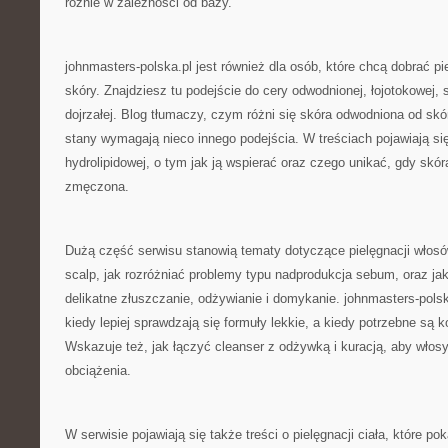
różnie w zależności od bazy.
johnmasters-polska.pl jest również dla osób, które chcą dobrać pi
skóry. Znajdziesz tu podejście do cery odwodnionej, łojotokowej, 
dojrzałej. Blog tłumaczy, czym różni się skóra odwodniona od skó
stany wymagają nieco innego podejścia. W treściach pojawiają się
hydrolipidowej, o tym jak ją wspierać oraz czego unikać, gdy skóra
zmęczona.
Dużą część serwisu stanowią tematy dotyczące pielęgnacji włosów
scalp, jak rozróżniać problemy typu nadprodukcja sebum, oraz j
delikatne złuszczanie, odżywianie i domykanie. johnmasters-pol
kiedy lepiej sprawdzają się formuły lekkie, a kiedy potrzebne są
Wskazuje też, jak łączyć cleanser z odżywką i kuracją, aby włosy
obciążenia.
W serwisie pojawiają się także treści o pielęgnacji ciała, które po