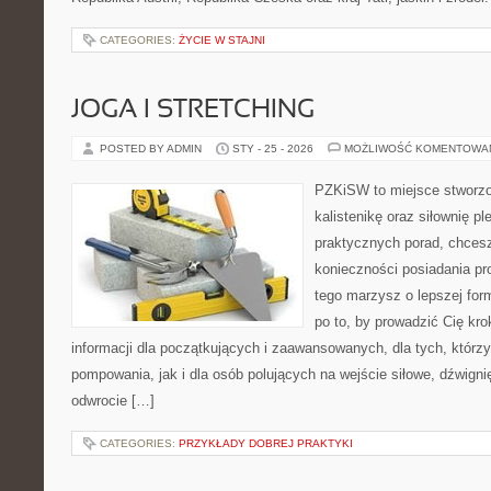
CATEGORIES:
ŻYCIE W STAJNI
JOGA I STRETCHING
POSTED BY ADMIN
STY - 25 - 2026
MOŻLIWOŚĆ KOMENTOWA
PZKiSW to miejsce stworzo
kalistenikę oraz siłownię p
praktycznych porad, chce
konieczności posiadania pro
tego marzysz o lepszej form
po to, by prowadzić Cię kro
informacji dla początkujących i zaawansowanych, dla tych, którzy
pompowania, jak i dla osób polujących na wejście siłowe, dźwign
odwrocie […]
CATEGORIES:
PRZYKŁADY DOBREJ PRAKTYKI