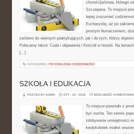
chrześcijaństwa, którego se
Szczepana. To miejsce pows
lepiej zrozumieć codziennoś
Eucharystię, aż po sakramen
prostym tłumaczeniem, dzięk
zarówno do wiernych praktykujących, jak i do tych, którzy dopiero
Polecamy także: Cuda i objawienia i Kościół w historii. Na łamach
[…]
CATEGORIES:
PSYCHOLOGIA CODZIENNOŚCI
SZKOŁA I EDUKACJA
POSTED BY ADMIN
STY - 18 - 2026
MOŻLIWOŚĆ KOMENTOWA
To miejsce powstało z prost
być sucha. Ten serwis pop
zdobywanie umiejętności m
kiedykolwiek miałeś wrażen