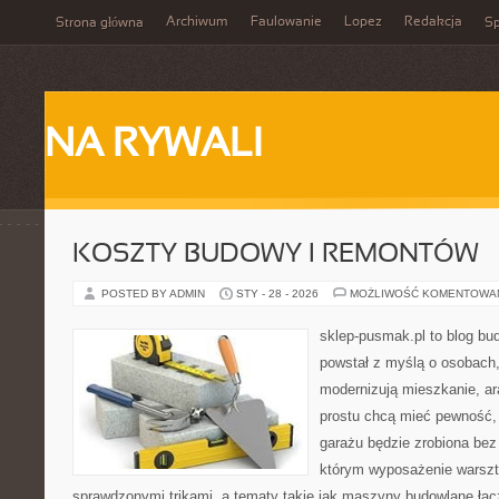
Archiwum
Faulowanie
Lopez
Redakcja
Strona główna
Sp
NA RYWALI
KOSZTY BUDOWY I REMONTÓW
POSTED BY ADMIN
STY - 28 - 2026
MOŻLIWOŚĆ KOMENTOWA
sklep-pusmak.pl to blog bu
powstał z myślą o osobach
modernizują mieszkanie, ar
prostu chcą mieć pewność,
garażu będzie zrobiona bez 
którym wyposażenie warszta
sprawdzonymi trikami, a tematy takie jak maszyny budowlane łąc