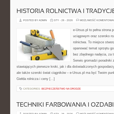
HISTORIA ROLNICTWA I TRADYCJE
POSTED BY ADMIN
STY - 26 - 2026
MOŻLIWOŚĆ KOMENTOWA
e-Ursus.pl to pełna stron
uciągowym oraz szeroko ro
rolnictwa. To miejsce stwor
opanować temat sprzętu go
bez zbędnego nadęcia, za t
Serwis gromadzi poradniki 
stawiających pierwsze kroki, jak i dla doświadczonych gospodarzy.
ale także szeroki świat ciągników – e-Ursus.pl ma być Twoim pu
Giełda rolnicza i ceny […]
CATEGORIES:
BEZPIECZEŃSTWO NA DRODZE
TECHNIKI FARBOWANIA I OZDAB
POSTED BY ADMIN
STY - 26 - 2026
MOŻLIWOŚĆ KOMENTOWA