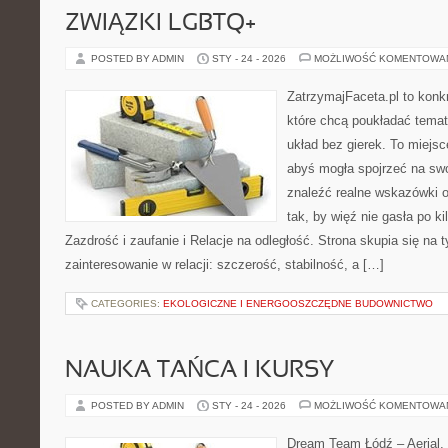
ZWIĄZKI LGBTQ+
POSTED BY ADMIN
STY - 24 - 2026
MOŻLIWOŚĆ KOMENTOWA
ZatrzymajFaceta.pl to konkr
które chcą poukładać temat 
układ bez gierek. To miejs
abyś mogła spojrzeć na swo
znaleźć realne wskazówki 
tak, by więź nie gasła po k
Zazdrość i zaufanie i Relacje na odległość. Strona skupia się na
zainteresowanie w relacji: szczerość, stabilność, a […]
CATEGORIES:
EKOLOGICZNE I ENERGOOSZCZĘDNE BUDOWNICTWO
NAUKA TAŃCA I KURSY
POSTED BY ADMIN
STY - 24 - 2026
MOŻLIWOŚĆ KOMENTOWA
Dream Team Łódź – Aerial, 