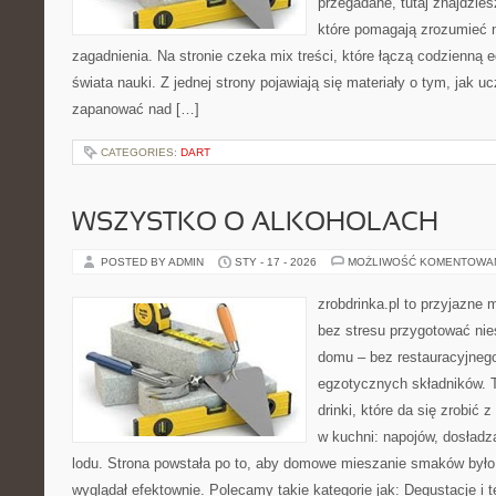
przegadane, tutaj znajdzie
które pomagają zrozumieć n
zagadnienia. Na stronie czeka mix treści, które łączą codzienną
świata nauki. Z jednej strony pojawiają się materiały o tym, jak uc
zapanować nad […]
CATEGORIES:
DART
WSZYSTKO O ALKOHOLACH
POSTED BY ADMIN
STY - 17 - 2026
MOŻLIWOŚĆ KOMENTOWA
zrobdrinka.pl to przyjazne 
bez stresu przygotować nie
domu – bez restauracyjnego
egzotycznych składników. T
drinki, które da się zrobić 
w kuchni: napojów, dosładz
lodu. Strona powstała po to, aby domowe mieszanie smaków było 
wyglądał efektownie. Polecamy takie kategorie jak: Degustacje i te