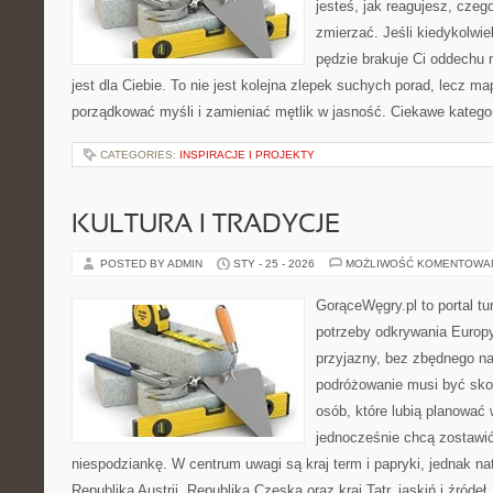
jesteś, jak reagujesz, czeg
zmierzać. Jeśli kiedykolwi
pędzie brakuje Ci oddechu 
jest dla Ciebie. To nie jest kolejna zlepek suchych porad, lecz m
porządkować myśli i zamieniać mętlik w jasność. Ciekawe katego
CATEGORIES:
INSPIRACJE I PROJEKTY
KULTURA I TRADYCJE
POSTED BY ADMIN
STY - 25 - 2026
MOŻLIWOŚĆ KOMENTOWA
GorąceWęgry.pl to portal tu
potrzeby odkrywania Europ
przyjazny, bez zbędnego na
podróżowanie musi być sko
osób, które lubią planować 
jednocześnie chcą zostawić
niespodziankę. W centrum uwagi są kraj term i papryki, jednak natu
Republika Austrii, Republika Czeska oraz kraj Tatr, jaskiń i źródeł