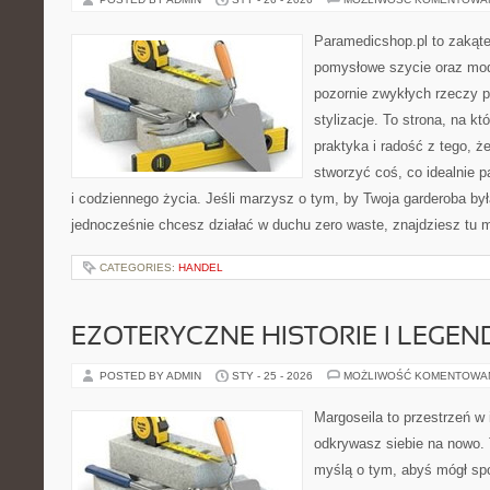
Paramedicshop.pl to zakąte
pomysłowe szycie oraz mod
pozornie zwykłych rzeczy 
stylizacje. To strona, na któ
praktyka i radość z tego, 
stworzyć coś, co idealnie p
i codziennego życia. Jeśli marzysz o tym, by Twoja garderoba był
jednocześnie chcesz działać w duchu zero waste, znajdziesz tu
CATEGORIES:
HANDEL
EZOTERYCZNE HISTORIE I LEGEN
POSTED BY ADMIN
STY - 25 - 2026
MOŻLIWOŚĆ KOMENTOWA
Margoseila to przestrzeń w 
odkrywasz siebie na nowo. T
myślą o tym, abyś mógł sp