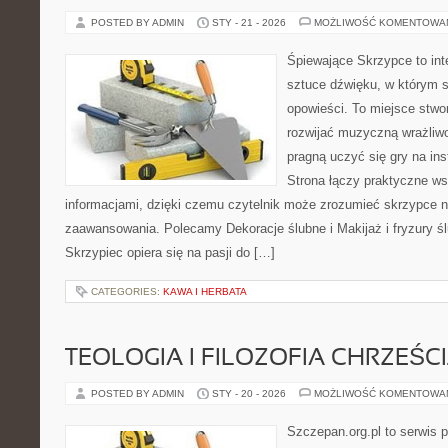
POSTED BY ADMIN
STY - 21 - 2026
MOŻLIWOŚĆ KOMENTOWA
Śpiewające Skrzypce to in
sztuce dźwięku, w którym s
opowieści. To miejsce stwo
rozwijać muzyczną wrażliwo
pragną uczyć się gry na i
Strona łączy praktyczne ws
informacjami, dzięki czemu czytelnik może zrozumieć skrzypce n
zaawansowania. Polecamy Dekoracje ślubne i Makijaż i fryzury ś
Skrzypiec opiera się na pasji do […]
CATEGORIES:
KAWA I HERBATA
TEOLOGIA I FILOZOFIA CHRZEŚC
POSTED BY ADMIN
STY - 20 - 2026
MOŻLIWOŚĆ KOMENTOWA
Szczepan.org.pl to serwis 