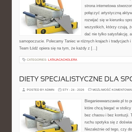
strona internetowa stworzon
połączyć artystyczną aktyw
rozwijać się w kierunku spr
wszystkich, którzy czują, że
dać nie tylko satysfakcję, a
samopoczucie. Polecamy Taniec w różnych krajach i tradycjach i 
Team Łódź opiera się na tym, że każdy z […]
CATEGORIES:
LATAJACACHOLERA
DIETY SPECJALISTYCZNE DLA 
POSTED BY ADMIN
STY - 24 - 2026
MOŻLIWOŚĆ KOMENTOWA
Bieganiewwarszawie.pl to p
które chcą biegać w stolicy
bez chaosu i bez kontuzji. 
ruchu spotyka się z doświ
Niezależnie od tego, czy d