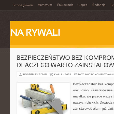
Archiwum
Faulowanie
Lopez
Redakcja
Strona główna
Sp
NA RYWALI
BEZPIECZEŃSTWO BEZ KOMPRO
DLACZEGO WARTO ZAINSTALOW
POSTED BY ADMIN
KWI - 9 - 2025
MOŻLIWOŚĆ KOMENTOWAN
Bezpieczeństwo bez kompro
wielu osób. Zainstalowanie 
majątku, ale przede wszys
naszych bliskich. Dowiedz 
zainstalować alarm już dziś