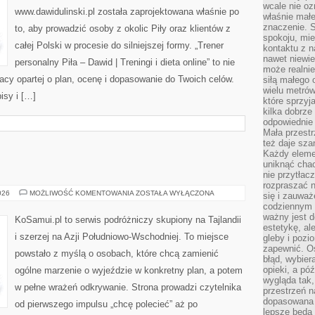
wcale nie oz
www.dawidulinski.pl została zaprojektowana właśnie po
właśnie mał
znaczenie. 
to, aby prowadzić osoby z okolic Piły oraz klientów z
spokoju, mie
całej Polski w procesie do silniejszej formy. „Trener
kontaktu z n
nawet niewie
personalny Piła – Dawid | Treningi i dieta online” to nie
może realnie
pracy opartej o plan, ocenę i dopasowanie do Twoich celów.
siłą małego 
wielu metró
isy i […]
które sprzy
kilka dobrze
odpowiednie 
Mała przest
też daje sza
Każdy elemen
uniknąć chao
nie przytłac
rozpraszać 
KAZACHSTAN
026
MOŻLIWOŚĆ KOMENTOWANIA
ZOSTAŁA WYŁĄCZONA
się i zauwa
codziennym 
ważny jest d
KoSamui.pl to serwis podróżniczy skupiony na Tajlandii
estetykę, al
i szerzej na Azji Południowo-Wschodniej. To miejsce
gleby i pozio
zapewnić. O
powstało z myślą o osobach, które chcą zamienić
błąd, wybier
opieki, a póź
ogólne marzenie o wyjeździe w konkretny plan, a potem
wygląda tak
w pełne wrażeń odkrywanie. Strona prowadzi czytelnika
przestrzeń na
dopasowana 
od pierwszego impulsu „chcę polecieć” aż po
lepsze będą 