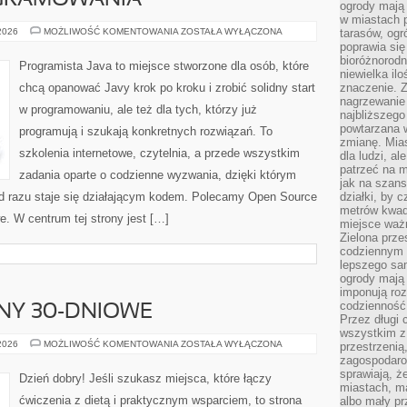
GRAMOWANIA
ogrody mają 
w miastach p
PODSTAWY
 2026
MOŻLIWOŚĆ KOMENTOWANIA
ZOSTAŁA WYŁĄCZONA
tarasów, og
PROGRAMOWANIA
poprawia się
bioróżnorod
Programista Java to miejsce stworzone dla osób, które
niewielka il
chcą opanować Javy krok po kroku i zrobić solidny start
znaczenie. 
nagrzewanie 
w programowaniu, ale też dla tych, którzy już
najbliższego
powtarzana w
programują i szukają konkretnych rozwiązań. To
zmianę. Mias
szkolenia internetowe, czytelnia, a przede wszystkim
dla ludzi, al
patrzeć na m
zadania oparte o codzienne wyzwania, dzięki którym
jak na szans
o od razu staje się działającym kodem. Polecamy Open Source
działki, by 
metrów kwad
. W centrum tej strony jest […]
miejsce ważn
Zielona prze
codziennym 
lepszego sa
ogrody mają 
imponują roz
codzienność 
NY 30-DNIOWE
Przez długi 
wszystkim z 
WYZWANIA
 2026
MOŻLIWOŚĆ KOMENTOWANIA
ZOSTAŁA WYŁĄCZONA
przestrzenią
I
zagospodaro
PLANY
sprawiają, ż
30-
Dzień dobry! Jeśli szukasz miejsca, które łączy
DNIOWE
miastach, ma
ćwiczenia z dietą i praktycznym wsparciem, to strona
albo mały p