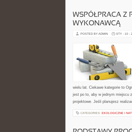
WSPÓŁPRACA Z P
WYKONAWCĄ
POSTED BY ADMIN
STY - 10 -
wielu lat. Ciekawe kategorie to 
jest po to, aby w jednym miejscu 
projektowe. Jeśli planujesz realiz
CATEGORIES:
EKOLOGICZNE I NA