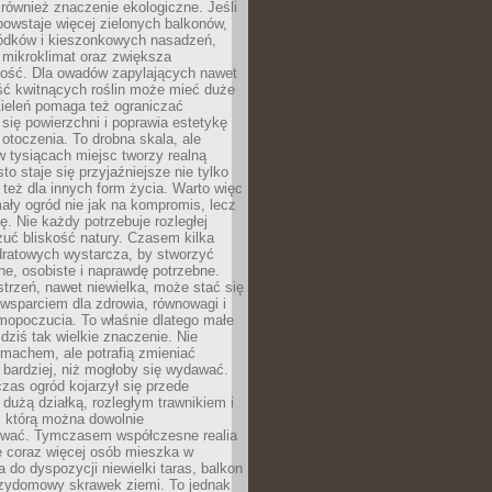
również znaczenie ekologiczne. Jeśli
owstaje więcej zielonych balkonów,
ródków i kieszonkowych nasadzeń,
 mikroklimat oraz zwiększa
ność. Dla owadów zapylających nawet
ość kwitnących roślin może mieć duże
Zieleń pomaga też ograniczać
się powierzchni i poprawia estetykę
 otoczenia. To drobna skala, ale
 tysiącach miejsc tworzy realną
to staje się przyjaźniejsze nie tylko
e też dla innych form życia. Warto więc
ały ogród nie jak na kompromis, lecz
ę. Nie każdy potrzebuje rozległej
czuć bliskość natury. Czasem kilka
ratowych wystarcza, by stworzyć
e, osobiste i naprawdę potrzebne.
strzeń, nawet niewielka, może stać się
wsparciem dla zdrowia, równowagi i
mopoczucia. To właśnie dlatego małe
dziś tak wielkie znaczenie. Nie
machem, ale potrafią zmieniać
bardziej, niż mogłoby się wydawać.
czas ogród kojarzył się przede
dużą działką, rozległym trawnikiem i
, którą można dowolnie
wać. Tymczasem współczesne realia
e coraz więcej osób mieszka w
 do dyspozycji niewielki taras, balkon
rzydomowy skrawek ziemi. To jednak