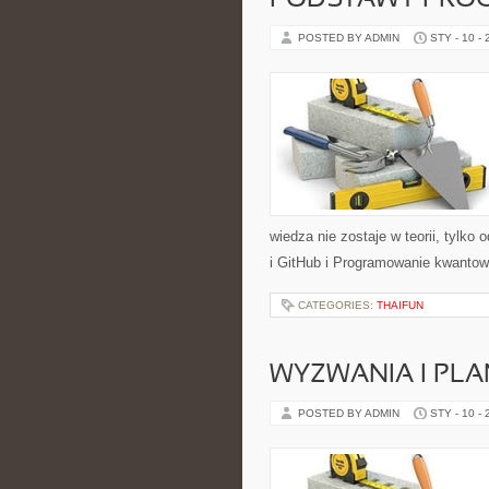
PODSTAWY PRO
POSTED BY ADMIN
STY - 10 -
wiedza nie zostaje w teorii, tylk
i GitHub i Programowanie kwantowe
CATEGORIES:
THAIFUN
WYZWANIA I PLA
POSTED BY ADMIN
STY - 10 -