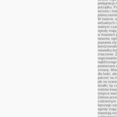
pielęgnacja 
porządku. P
wzrostu i kw
jednocześnie
W świecie, w
wirtualnych 
realnym czas
ogrody mają 
w miastach p
tarasów, og
poprawia się
bioróżnorod
niewielka il
znaczenie. 
nagrzewanie 
najbliższego
powtarzana w
zmianę. Mias
dla ludzi, al
patrzeć na m
jak na szans
działki, by 
metrów kwad
miejsce ważn
Zielona prze
codziennym 
lepszego sa
ogrody mają 
imponują roz
codzienność 