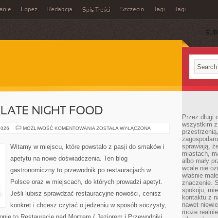
anie
Lopez
Redakcja
Szczecin
Tagi
Tagi
Spis Treści
SUB
 LATE NIGHT FOOD
Przez długi 
wszystkim z 
JEDZENIE
2026
MOŻLIWOŚĆ KOMENTOWANIA
ZOSTAŁA WYŁĄCZONA
przestrzenią
NOCĄ
zagospodaro
–
LATE
sprawiają, ż
Witamy w miejscu, które powstało z pasji do smaków i
NIGHT
miastach, ma
FOOD
apetytu na nowe doświadczenia. Ten blog
albo mały p
wcale nie oz
gastronomiczny to przewodnik po restauracjach w
właśnie mał
Polsce oraz w miejscach, do których prowadzi apetyt.
znaczenie. 
spokoju, mie
Jeśli lubisz sprawdzać restauracyjne nowości, cenisz
kontaktu z n
nawet niewie
konkret i chcesz czytać o jedzeniu w sposób soczysty,
może realnie
tronie to Restauracje nad Morzem / Jeziorem i Przewodniki