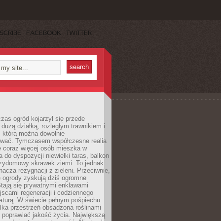
SCRIBE
FACEBOOK
TWITTER
czas ogród kojarzył się przede
dużą działką, rozległym trawnikiem i
, którą można dowolnie
wać. Tymczasem współczesne realia
e coraz więcej osób mieszka w
 do dyspozycji niewielki taras, balkon
rzydomowy skrawek ziemi. To jednak
nacza rezygnacji z zieleni. Przeciwnie,
e ogrody zyskują dziś ogromne
Stają się prywatnymi enklawami
jscami regeneracji i codziennego
aturą. W świecie pełnym pośpiechu
lka przestrzeń obsadzona roślinami
 poprawiać jakość życia. Największą