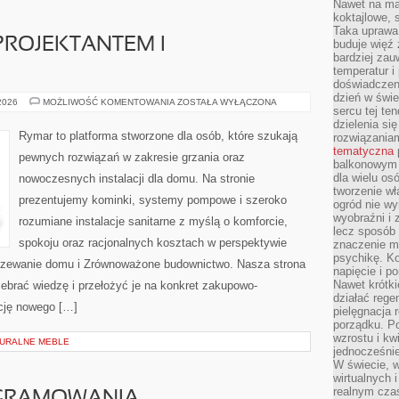
Nawet na ma
koktajlowe, 
Taka uprawa 
ROJEKTANTEM I
buduje więź
bardziej zau
temperatur i
doświadczen
dzień w świ
WSPÓŁPRACA
 2026
MOŻLIWOŚĆ KOMENTOWANIA
ZOSTAŁA WYŁĄCZONA
sercu tej te
Z
PROJEKTANTEM
dzielenia si
I
Rymar to platforma stworzone dla osób, które szukają
rozwiązania
WYKONAWCĄ
tematyczna
pewnych rozwiązań w zakresie grzania oraz
balkonowym 
dla wielu o
nowoczesnych instalacji dla domu. Na stronie
tworzenie wł
prezentujemy kominki, systemy pompowe i szeroko
ogród nie w
wyobraźni i z
rozumiane instalacje sanitarne z myślą o komforcie,
lecz sposób 
spokoju oraz racjonalnych kosztach w perspektywie
znaczenie ma
psychikę. Ko
Ogrzewanie domu i Zrównoważone budownictwo. Nasza strona
napięcie i 
Nawet krótki
zebrać wiedzę i przełożyć je na konkret zakupowo-
działać rege
ację nowego […]
pielęgnacja 
porządku. P
wzrostu i kw
TURALNE MEBLE
jednocześnie
W świecie, w
wirtualnych 
realnym czas