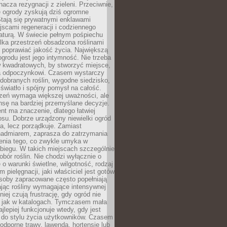
nacza rezygnacji z zieleni. Przeciwnie,
e ogrody zyskują dziś ogromne
Stają się prywatnymi enklawami
jscami regeneracji i codziennego
aturą. W świecie pełnym pośpiechu
lka przestrzeń obsadzona roślinami
 poprawiać jakość życia. Największą
ogrodu jest jego intymność. Nie trzeba
w kwadratowych, by stworzyć miejsce,
ja odpoczynkowi. Czasem wystarczy
 dobranych roślin, wygodne siedzisko,
światło i spójny pomysł na całość.
rzeń wymaga większej uważności, ale
nsę na bardziej przemyślane decyzje.
t ma znaczenie, dlatego łatwiej
su. Dobrze urządzony niewielki ogród
za, lecz porządkuje. Zamiast
nadmiarem, zaprasza do zatrzymania
żenia tego, co zwykle umyka w
biegu. W takich miejscach szczególnie
obór roślin. Nie chodzi wyłącznie o
e o warunki świetlne, wilgotność, rodzaj
m pielęgnacji, jaki właściciel jest gotów
soby zapracowane często popełniają
ając rośliny wymagające intensywnej
niej czują frustrację, gdy ogród nie
, jak w katalogach. Tymczasem mała
jlepiej funkcjonuje wtedy, gdy jest
do stylu życia użytkowników. Czasem
odporne trawy, lawenda, hortensje lub