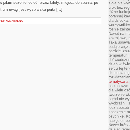
 jakim sezonie lecieć, przez bilety, miejsca do spania, po
zioła niż wy
urok bez reg
ntrum uwagi jest wyspiarska perła […]
różne funkc
porannej ka
dla dziecka,
SPERYMENTALNA
warzywnikiem
rośnie zaint
Nawet na ma
koktajlowe, 
Taka uprawa 
buduje więź
bardziej zau
temperatur i
doświadczen
dzień w świ
sercu tej te
dzielenia si
rozwiązania
tematyczna
balkonowym 
dla wielu o
tworzenie wł
ogród nie w
wyobraźni i z
lecz sposób 
znaczenie ma
psychikę. Ko
napięcie i 
Nawet krótki
działać rege