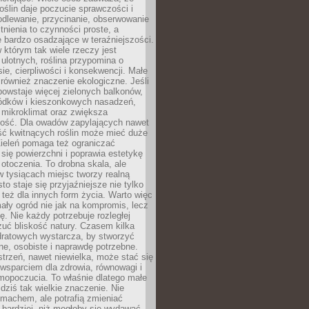
roślin daje poczucie sprawczości i
odlewanie, przycinanie, obserwowanie
itnienia to czynności proste, a
 bardzo osadzające w teraźniejszości.
 którym tak wiele rzeczy jest
i ulotnych, roślina przypomina o
ie, cierpliwości i konsekwencji. Małe
również znaczenie ekologiczne. Jeśli
owstaje więcej zielonych balkonów,
ródków i kieszonkowych nasadzeń,
 mikroklimat oraz zwiększa
ność. Dla owadów zapylających nawet
ość kwitnących roślin może mieć duże
Zieleń pomaga też ograniczać
się powierzchni i poprawia estetykę
 otoczenia. To drobna skala, ale
 tysiącach miejsc tworzy realną
to staje się przyjaźniejsze nie tylko
e też dla innych form życia. Warto więc
ały ogród nie jak na kompromis, lecz
ę. Nie każdy potrzebuje rozległej
czuć bliskość natury. Czasem kilka
ratowych wystarcza, by stworzyć
e, osobiste i naprawdę potrzebne.
strzeń, nawet niewielka, może stać się
wsparciem dla zdrowia, równowagi i
mopoczucia. To właśnie dlatego małe
dziś tak wielkie znaczenie. Nie
machem, ale potrafią zmieniać
bardziej, niż mogłoby się wydawać.