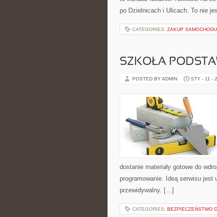
po Dzielnicach i Ulicach. To nie je
CATEGORIES:
ZAKUP SAMOCHODU
SZKOŁA PODST
POSTED BY ADMIN
STY - 11 - 
dostanie materiały gotowe do wdroż
programowanie. Ideą serwisu jest 
przewidywalny. […]
CATEGORIES:
BEZPIECZEŃSTWO 