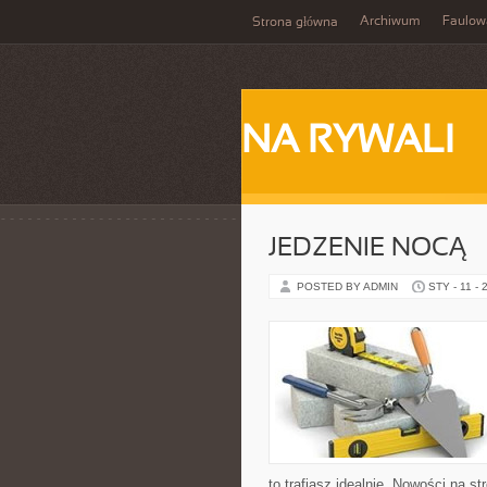
Archiwum
Faulow
Strona główna
NA RYWALI
JEDZENIE NOCĄ –
POSTED BY ADMIN
STY - 11 - 
to trafiasz idealnie. Nowości na s