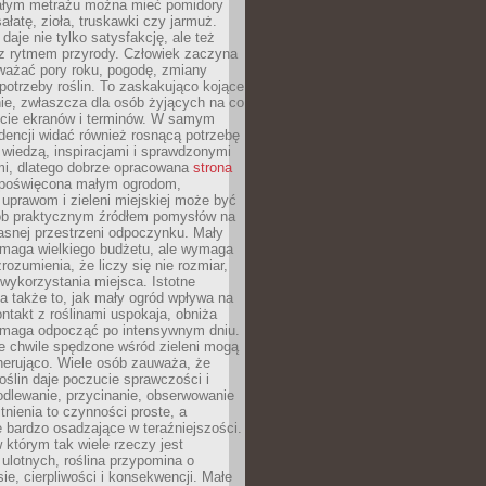
łym metrażu można mieć pomidory
sałatę, zioła, truskawki czy jarmuż.
daje nie tylko satysfakcję, ale też
 z rytmem przyrody. Człowiek zaczyna
ważać pory roku, pogodę, zmiany
 potrzeby roślin. To zaskakująco kojące
ie, zwłaszcza dla osób żyjących na co
ecie ekranów i terminów. W samym
ndencji widać również rosnącą potrzebę
ę wiedzą, inspiracjami i sprawdzonymi
mi, dlatego dobrze opracowana
strona
poświęcona małym ogrodom,
uprawom i zieleni miejskiej może być
sób praktycznym źródłem pomysłów na
asnej przestrzeni odpoczynku. Mały
ymaga wielkiego budżetu, ale wymaga
rozumienia, że liczy się nie rozmiar,
wykorzystania miejsca. Istotne
 także to, jak mały ogród wpływa na
ntakt z roślinami uspokaja, obniża
pomaga odpocząć po intensywnym dniu.
e chwile spędzone wśród zieleni mogą
nerująco. Wiele osób zauważa, że
roślin daje poczucie sprawczości i
odlewanie, przycinanie, obserwowanie
itnienia to czynności proste, a
 bardzo osadzające w teraźniejszości.
 którym tak wiele rzeczy jest
i ulotnych, roślina przypomina o
ie, cierpliwości i konsekwencji. Małe