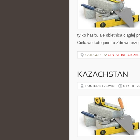
tylko hasło, ale obietnica ciągłej 
Ciekawe kategorie to Zdrowe przep
CATEGORIES:
GRY STRATEGICZNE
KAZACHSTAN
POSTED BY ADMIN
STY - 8 - 2