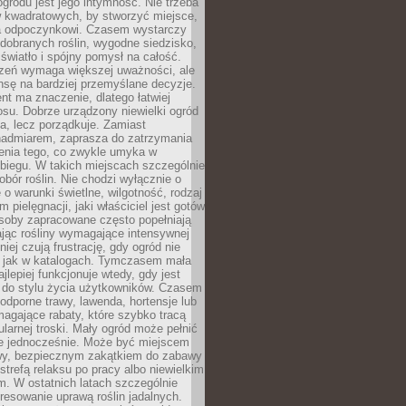
ogrodu jest jego intymność. Nie trzeba
w kwadratowych, by stworzyć miejsce,
ja odpoczynkowi. Czasem wystarczy
 dobranych roślin, wygodne siedzisko,
światło i spójny pomysł na całość.
rzeń wymaga większej uważności, ale
nsę na bardziej przemyślane decyzje.
t ma znaczenie, dlatego łatwiej
su. Dobrze urządzony niewielki ogród
za, lecz porządkuje. Zamiast
nadmiarem, zaprasza do zatrzymania
żenia tego, co zwykle umyka w
biegu. W takich miejscach szczególnie
obór roślin. Nie chodzi wyłącznie o
e o warunki świetlne, wilgotność, rodzaj
m pielęgnacji, jaki właściciel jest gotów
soby zapracowane często popełniają
ając rośliny wymagające intensywnej
niej czują frustrację, gdy ogród nie
, jak w katalogach. Tymczasem mała
jlepiej funkcjonuje wtedy, gdy jest
do stylu życia użytkowników. Czasem
odporne trawy, lawenda, hortensje lub
magające rabaty, które szybko tracą
ularnej troski. Mały ogród może pełnić
je jednocześnie. Może być miejscem
wy, bezpiecznym zakątkiem do zabawy
 strefą relaksu po pracy albo niewielkim
. W ostatnich latach szczególnie
eresowanie uprawą roślin jadalnych.