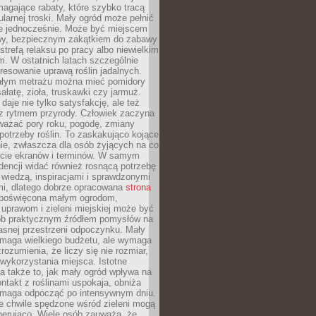
magające rabaty, które szybko tracą
ularnej troski. Mały ogród może pełnić
je jednocześnie. Może być miejscem
wy, bezpiecznym zakątkiem do zabawy
 strefą relaksu po pracy albo niewielkim
. W ostatnich latach szczególnie
eresowanie uprawą roślin jadalnych.
łym metrażu można mieć pomidory
sałatę, zioła, truskawki czy jarmuż.
daje nie tylko satysfakcję, ale też
 z rytmem przyrody. Człowiek zaczyna
ważać pory roku, pogodę, zmiany
 potrzeby roślin. To zaskakująco kojące
ie, zwłaszcza dla osób żyjących na co
ecie ekranów i terminów. W samym
ndencji widać również rosnącą potrzebę
ę wiedzą, inspiracjami i sprawdzonymi
mi, dlatego dobrze opracowana
strona
poświęcona małym ogrodom,
uprawom i zieleni miejskiej może być
sób praktycznym źródłem pomysłów na
asnej przestrzeni odpoczynku. Mały
ymaga wielkiego budżetu, ale wymaga
rozumienia, że liczy się nie rozmiar,
wykorzystania miejsca. Istotne
 także to, jak mały ogród wpływa na
ntakt z roślinami uspokaja, obniża
pomaga odpocząć po intensywnym dniu.
e chwile spędzone wśród zieleni mogą
nerująco. Wiele osób zauważa, że