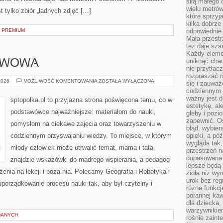
siłą małego 
wielu metró
st tylko zbiór „ładnych zdjęć […]
które sprzy
kilka dobrze
 PREMIUM
odpowiednie 
Mała przest
też daje sza
Każdy elemen
uniknąć chao
AWOWA
nie przytłac
rozpraszać 
SZKOŁA
2026
MOŻLIWOŚĆ KOMENTOWANIA
ZOSTAŁA WYŁĄCZONA
się i zauwa
PODSTAWOWA
codziennym 
ważny jest d
sptopolka.pl to przyjazna strona poświęcona temu, co w
estetykę, al
podstawówce najważniejsze: materiałom do nauki,
gleby i pozio
zapewnić. O
pomysłom na ciekawe zajęcia oraz towarzyszeniu w
błąd, wybier
codziennym przyswajaniu wiedzy. To miejsce, w którym
opieki, a póź
wygląda tak
młody człowiek może utrwalić temat, mama i tata
przestrzeń na
dopasowana 
znajdzie wskazówki do mądrego wspierania, a pedagog
lepsze będą 
enia na lekcji i poza nią. Polecamy Geografia i Robotyka i
zioła niż wy
urok bez reg
uporządkowanie procesu nauki tak, aby był czytelny i
różne funkc
porannej ka
dla dziecka,
warzywnikiem
DANYCH
rośnie zaint