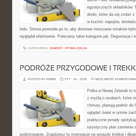
egzotycznych składników. T
drinki, które da się zrobić 
w kuchni: napojów, dosładz
lodu. Strona powstała po to, aby domowe mieszanie smaków było 
wyglądał efektownie. Polecamy takie kategorie jak: Degustacje i te
CATEGORIES:
ZAWODY I RYWALIZACJA
PODRÓŻE PRZYGODOWE I TREKK
POSTED BY ADMIN
STY - 16 - 2026
MOŻLIWOŚĆ KOMENTOWA
Polka w Nowej Zelandii to 
z myślą o osobach, które ma
chmury, planują podróż do 
oglądać świat w rytmie zac
praktyczne porady spotykają
turystyczny plan zamienia
podróżowanie. Znajdziesz tu motywacje na wyjazdy krótkie i długi