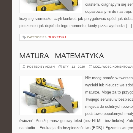
ciastem, ciągnącym się se
dopasowanymi do nastroju. 
liczy się rzemiosło, czyli konkret: jak przygotować spód, jak dobr
pieczenie i jak dojść do tego momentu, kiedy pizza wychodzi […]
CATEGORIES:
TURYSTYKA
MATURA – MATEMATYKA
POSTED BY ADMIN
STY - 12 - 2026
MOŻLIWOŚĆ KOMENTOWA
Nie mogę pomóc w tworzeniu 
wycieki lub nieuczciwe zdo
maturze. Mogę za to przygo
Twojego serwisu w bezpieczn
miejsca do solidnych powtó
podstawie popularnych mot
ćwiczeń. Poniżej masz gotowy tekst (bez HTML, bez linków). Z
na studia – Edukacja dla bezpieczeństwa (EDB) i Egzamin wstępn