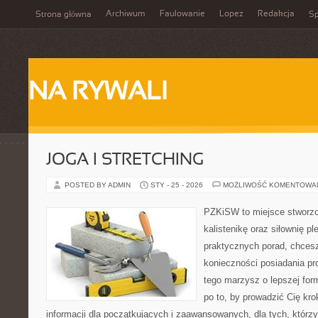
Archiwum
Faulowanie
Lopez
Redakcja
Strona główna
Sp
NA RYWALI
JOGA I STRETCHING
POSTED BY ADMIN
STY - 25 - 2026
MOŻLIWOŚĆ KOMENTOWA
PZKiSW to miejsce stworzo
kalistenikę oraz siłownię p
praktycznych porad, chce
konieczności posiadania pro
tego marzysz o lepszej form
po to, by prowadzić Cię kro
informacji dla początkujących i zaawansowanych, dla tych, którzy