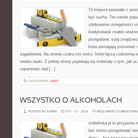
To miejsce powstało z prost
być sucha. Ten serwis pop
zdobywanie umiejętności m
kiedykolwiek miałeś wrażen
przegadane, tutaj znajdzie
które pomagają zrozumieć n
zagadnienia. Na stronie czeka mix treści, które łączą codzienną
świata nauki. Z jednej strony pojawiają się materiały o tym, jak uc
zapanować nad […]
CATEGORIES:
DART
WSZYSTKO O ALKOHOLACH
POSTED BY ADMIN
STY - 17 - 2026
MOŻLIWOŚĆ KOMENTOWA
zrobdrinka.pl to przyjazne 
bez stresu przygotować nie
domu – bez restauracyjnego