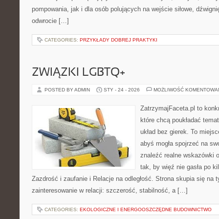
pompowania, jak i dla osób polujących na wejście siłowe, dźwign
odwrocie […]
CATEGORIES:
PRZYKŁADY DOBREJ PRAKTYKI
ZWIĄZKI LGBTQ+
POSTED BY ADMIN
STY - 24 - 2026
MOŻLIWOŚĆ KOMENTOWA
ZatrzymajFaceta.pl to konkr
które chcą poukładać temat 
układ bez gierek. To miejs
abyś mogła spojrzeć na swo
znaleźć realne wskazówki 
tak, by więź nie gasła po k
Zazdrość i zaufanie i Relacje na odległość. Strona skupia się na
zainteresowanie w relacji: szczerość, stabilność, a […]
CATEGORIES:
EKOLOGICZNE I ENERGOOSZCZĘDNE BUDOWNICTWO