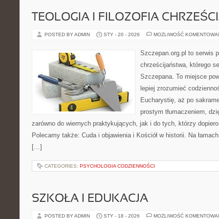
TEOLOGIA I FILOZOFIA CHRZEŚC
POSTED BY ADMIN
STY - 20 - 2026
MOŻLIWOŚĆ KOMENTOWA
Szczepan.org.pl to serwis 
chrześcijaństwa, którego se
Szczepana. To miejsce pows
lepiej zrozumieć codziennoś
Eucharystię, aż po sakramen
prostym tłumaczeniem, dzięk
zarówno do wiernych praktykujących, jak i do tych, którzy dopiero
Polecamy także: Cuda i objawienia i Kościół w historii. Na łamach
[…]
CATEGORIES:
PSYCHOLOGIA CODZIENNOŚCI
SZKOŁA I EDUKACJA
POSTED BY ADMIN
STY - 18 - 2026
MOŻLIWOŚĆ KOMENTOWA