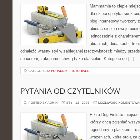
Mammamia to ciepłe miejsc
dla dzieci spotyka się z co
blog internetowy tworzony z
ubierać siebie i swoje poci
jednocześnie z charakterem.
ubraniach, dodatkach i tren
odnaleźć własny styl w zabieganej rzeczywistości: między przeds
spacerem, zakupami i chwilą tylko dla siebie. Kategorie do […]
CATEGORIES:
PORADNIKI I TUTORIALE
PYTANIA OD CZYTELNIKÓW
POSTED BY ADMIN
STY - 13 - 2026
MOŻLIWOŚĆ KOMENTOWA
Pizza Dog Field to miejsce 
którzy chcą zgłębiać wszys
legendarnym plackiem. To se
wrażeniach, które stoją za