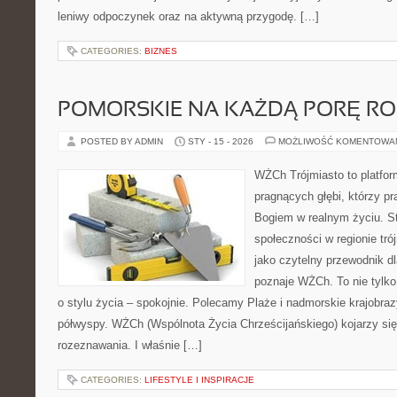
leniwy odpoczynek oraz na aktywną przygodę. […]
CATEGORIES:
BIZNES
POMORSKIE NA KAŻDĄ PORĘ R
POSTED BY ADMIN
STY - 15 - 2026
MOŻLIWOŚĆ KOMENTOWA
WŻCh Trójmiasto to platfor
pragnących głębi, którzy pr
Bogiem w realnym życiu. St
społeczności w regionie tr
jako czytelny przewodnik dl
poznaje WŻCh. To nie tylko
o stylu życia – spokojnie. Polecamy Plaże i nadmorskie krajobra
półwyspy. WŻCh (Wspólnota Życia Chrześcijańskiego) kojarzy si
rozeznawania. I właśnie […]
CATEGORIES:
LIFESTYLE I INSPIRACJE