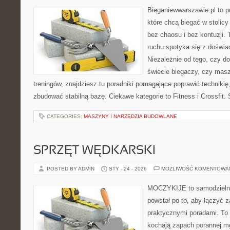
Bieganiewwarszawie.pl to p
które chcą biegać w stolicy
bez chaosu i bez kontuzji. 
ruchu spotyka się z doświ
Niezależnie od tego, czy d
świecie biegaczy, czy masz
treningów, znajdziesz tu poradniki pomagające poprawić technikię
zbudować stabilną bazę. Ciekawe kategorie to Fitness i Crossfit.
CATEGORIES:
MASZYNY I NARZĘDZIA BUDOWLANE
SPRZĘT WĘDKARSKI
POSTED BY ADMIN
STY - 24 - 2026
MOŻLIWOŚĆ KOMENTOWA
MOCZYKIJE to samodzielny p
powstał po to, aby łączyć 
praktycznymi poradami. To 
kochają zapach porannej mg