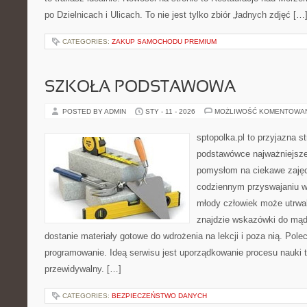
po Dzielnicach i Ulicach. To nie jest tylko zbiór „ładnych zdjęć […
CATEGORIES:
ZAKUP SAMOCHODU PREMIUM
SZKOŁA PODSTAWOWA
POSTED BY ADMIN
STY - 11 - 2026
MOŻLIWOŚĆ KOMENTOWA
sptopolka.pl to przyjazna 
podstawówce najważniejsze
pomysłom na ciekawe zajęc
codziennym przyswajaniu w
młody człowiek może utrwal
znajdzie wskazówki do mąd
dostanie materiały gotowe do wdrożenia na lekcji i poza nią. Pole
programowanie. Ideą serwisu jest uporządkowanie procesu nauki ta
przewidywalny. […]
CATEGORIES:
BEZPIECZEŃSTWO DANYCH