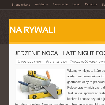
Archiwum
Faulowanie
Lopez
Redakcja
Strona główna
Sp
NA RYWALI
JEDZENIE NOCĄ – LATE NIGHT F
POSTED BY ADMIN
STY - 11 - 2026
MOŻLIWOŚĆ KOMENTOWA
Witamy w miejscu, które po
apetytu na nowe doświadcze
gastronomiczny to przewodn
Polsce oraz w miejscach, d
Jeśli lubisz sprawdzać rest
konkret i chcesz czytać o 
to trafiasz idealnie. Nowości na stronie to Restauracje nad Morze