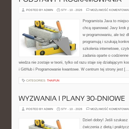
PODSTAWY PROGRAMOWANIA
POSTED BY ADMIN
STY - 10 - 2026
MOŻLIWOŚĆ KOMENTOWA
Programista Java to miejsc
chcą opanować Javy krok po 
w programowaniu, ale też dl
programują i szukają konkr
szkolenia internetowe, czyt
zadania oparte o codzienne
wiedza nie zostaje w teorii, tylko od razu staje się działającym
i GitHub i Programowanie kwantowe. W centrum tej strony jest […
CATEGORIES:
THAIFUN
WYZWANIA I PLANY 30-DNIOWE
POSTED BY ADMIN
STY - 10 - 2026
MOŻLIWOŚĆ KOMENTOWA
Dzień dobry! Jeśli szukasz 
ćwiczenia z dietą i prakty