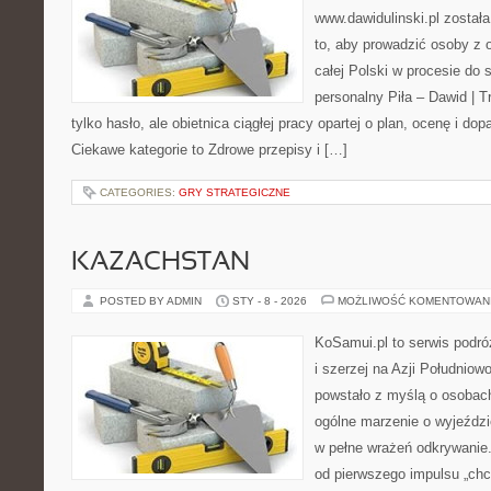
www.dawidulinski.pl został
to, aby prowadzić osoby z o
całej Polski w procesie do s
personalny Piła – Dawid | Tre
tylko hasło, ale obietnica ciągłej pracy opartej o plan, ocenę i d
Ciekawe kategorie to Zdrowe przepisy i […]
CATEGORIES:
GRY STRATEGICZNE
KAZACHSTAN
POSTED BY ADMIN
STY - 8 - 2026
MOŻLIWOŚĆ KOMENTOWAN
KoSamui.pl to serwis podróż
i szerzej na Azji Południow
powstało z myślą o osobach
ogólne marzenie o wyjeździ
w pełne wrażeń odkrywanie.
od pierwszego impulsu „chc