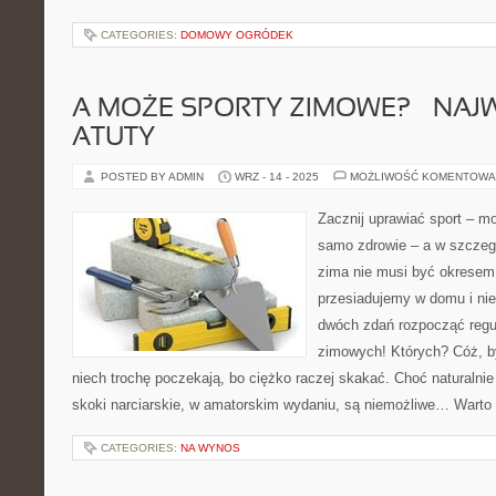
CATEGORIES:
DOMOWY OGRÓDEK
A MOŻE SPORTY ZIMOWE? – NAJ
ATUTY
POSTED BY ADMIN
WRZ - 14 - 2025
MOŻLIWOŚĆ KOMENTOWA
Zacznij uprawiać sport – mo
samo zdrowie – a w szczeg
zima nie musi być okresem,
przesiadujemy w domu i nie
dwóch zdań rozpocząć regu
zimowych! Których? Cóż, b
niech trochę poczekają, bo ciężko raczej skakać. Choć naturalnie 
skoki narciarskie, w amatorskim wydaniu, są niemożliwe… Warto
CATEGORIES:
NA WYNOS