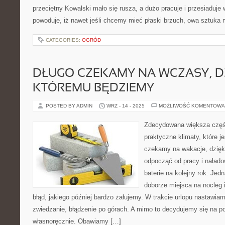
przeciętny Kowalski mało się rusza, a dużo pracuje i przesiaduje
powoduje, iż nawet jeśli chcemy mieć płaski brzuch, owa sztuka 
CATEGORIES:
OGRÓD
DŁUGO CZEKAMY NA WCZASY, D
KTÓREMU BĘDZIEMY
POSTED BY ADMIN
WRZ - 14 - 2025
MOŻLIWOŚĆ KOMENTOWA
Zdecydowana większa częś
praktyczne klimaty, które j
czekamy na wakacje, dzięk
odpocząć od pracy i naład
baterie na kolejny rok. Jed
doborze miejsca na nocleg 
błąd, jakiego później bardzo żałujemy. W trakcie urlopu nastawia
zwiedzanie, błądzenie po górach. A mimo to decydujemy się na po
własnoręcznie. Obawiamy […]