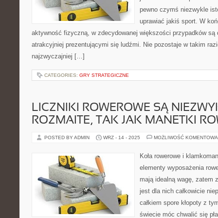
pewno czymś niezwykle isto
uprawiać jakiś sport. W końc
aktywność fizyczną, w zdecydowanej większości przypadków są 
atrakcyjniej prezentującymi się ludźmi. Nie pozostaje w takim razi
najzwyczajniej […]
CATEGORIES:
GRY STRATEGICZNE
LICZNIKI ROWEROWE SĄ NIEZWY
ROZMAITE, TAK JAK MANETKI 
POSTED BY ADMIN
WRZ - 14 - 2025
MOŻLIWOŚĆ KOMENTOWA
Koła rowerowe i klamkoman
elementy wyposażenia rowe
mają idealną wagę, zatem 
jest dla nich całkowicie ni
całkiem spore kłopoty z ty
świecie móc chwalić się pł