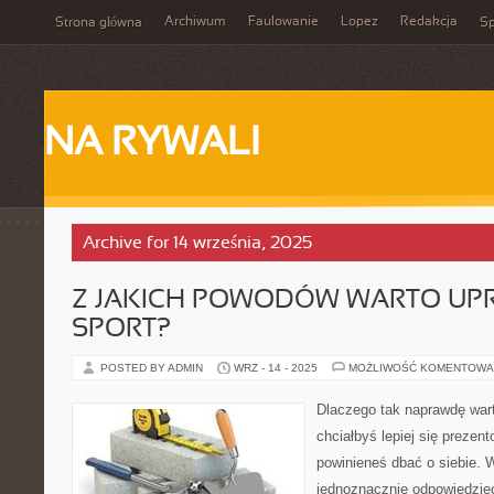
Archiwum
Faulowanie
Lopez
Redakcja
Strona główna
Sp
NA RYWALI
Archive for 14 września, 2025
Z JAKICH POWODÓW WARTO UP
SPORT?
POSTED BY ADMIN
WRZ - 14 - 2025
MOŻLIWOŚĆ KOMENTOWA
Dlaczego tak naprawdę wart
chciałbyś lepiej się preze
powinieneś dbać o siebie. 
jednoznacznie odpowiedzieć 