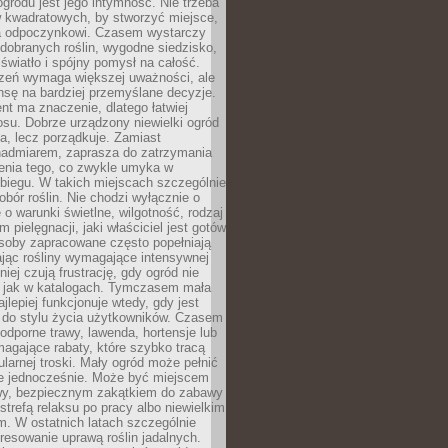
ogrodu jest jego intymność. Nie trzeba
w kwadratowych, by stworzyć miejsce,
ja odpoczynkowi. Czasem wystarczy
 dobranych roślin, wygodne siedzisko,
światło i spójny pomysł na całość.
rzeń wymaga większej uważności, ale
nsę na bardziej przemyślane decyzje.
t ma znaczenie, dlatego łatwiej
su. Dobrze urządzony niewielki ogród
za, lecz porządkuje. Zamiast
nadmiarem, zaprasza do zatrzymania
żenia tego, co zwykle umyka w
biegu. W takich miejscach szczególnie
obór roślin. Nie chodzi wyłącznie o
e o warunki świetlne, wilgotność, rodzaj
m pielęgnacji, jaki właściciel jest gotów
soby zapracowane często popełniają
ając rośliny wymagające intensywnej
niej czują frustrację, gdy ogród nie
, jak w katalogach. Tymczasem mała
jlepiej funkcjonuje wtedy, gdy jest
do stylu życia użytkowników. Czasem
odporne trawy, lawenda, hortensje lub
magające rabaty, które szybko tracą
ularnej troski. Mały ogród może pełnić
je jednocześnie. Może być miejscem
wy, bezpiecznym zakątkiem do zabawy
 strefą relaksu po pracy albo niewielkim
. W ostatnich latach szczególnie
eresowanie uprawą roślin jadalnych.