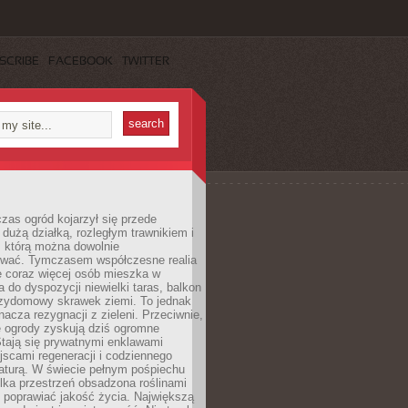
SCRIBE
FACEBOOK
TWITTER
czas ogród kojarzył się przede
dużą działką, rozległym trawnikiem i
, którą można dowolnie
wać. Tymczasem współczesne realia
e coraz więcej osób mieszka w
 do dyspozycji niewielki taras, balkon
rzydomowy skrawek ziemi. To jednak
nacza rezygnacji z zieleni. Przeciwnie,
e ogrody zyskują dziś ogromne
Stają się prywatnymi enklawami
jscami regeneracji i codziennego
aturą. W świecie pełnym pośpiechu
lka przestrzeń obsadzona roślinami
 poprawiać jakość życia. Największą