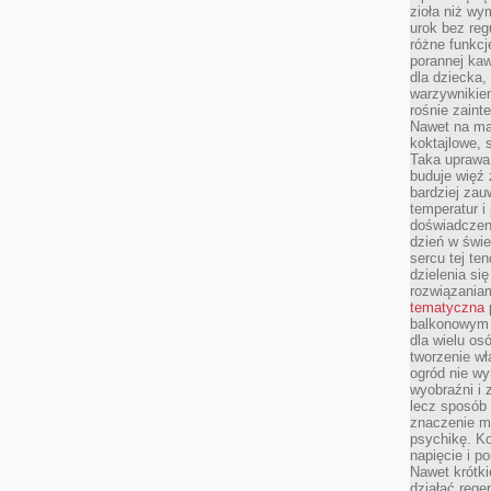
zioła niż wy
urok bez reg
różne funkc
porannej ka
dla dziecka,
warzywnikiem
rośnie zaint
Nawet na ma
koktajlowe, 
Taka uprawa 
buduje więź
bardziej zau
temperatur i
doświadczen
dzień w świ
sercu tej te
dzielenia si
rozwiązania
tematyczna
balkonowym 
dla wielu o
tworzenie wł
ogród nie w
wyobraźni i z
lecz sposób 
znaczenie ma
psychikę. Ko
napięcie i 
Nawet krótki
działać rege