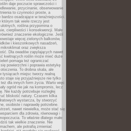
roślin daje poczucie sprawczości i
odlewanie, przycinanie, obserwowanie
itnienia to czynności proste, a
 bardzo osadzające w teraźniejszości.
 którym tak wiele rzeczy jest
i ulotnych, roślina przypomina o
ie, cierpliwości i konsekwencji. Małe
również znaczenie ekologiczne. Jeśli
owstaje więcej zielonych balkonów,
ródków i kieszonkowych nasadzeń,
 mikroklimat oraz zwiększa
ność. Dla owadów zapylających nawet
ość kwitnących roślin może mieć duże
Zieleń pomaga też ograniczać
się powierzchni i poprawia estetykę
 otoczenia. To drobna skala, ale
 tysiącach miejsc tworzy realną
to staje się przyjaźniejsze nie tylko
e też dla innych form życia. Warto więc
ały ogród nie jak na kompromis, lecz
ę. Nie każdy potrzebuje rozległej
czuć bliskość natury. Czasem kilka
ratowych wystarcza, by stworzyć
e, osobiste i naprawdę potrzebne.
strzeń, nawet niewielka, może stać się
wsparciem dla zdrowia, równowagi i
mopoczucia. To właśnie dlatego małe
dziś tak wielkie znaczenie. Nie
machem, ale potrafią zmieniać
bardziej, niż mogłoby się wydawać.