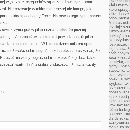
siłą małego 
nej większości przypadków są dużo zdrowszymi, sporo
wielu metró
źmi. Nie pozostaje w takim razie raczej nic innego, jak
które sprzy
kilka dobrze
portu, który spodoba się Tobie. Na pewno tego typu sportem
odpowiednie 
Mała przest
nożna.
też daje sza
 swoim życiu grał w piłkę nożną. Jednakże później
Każdy elemen
uniknąć chao
ć się… A przecież wcale nie jest powiedziane, iż piłka
nie przytłac
na dla niepełnoletnich… W Polsce działa całkiem sporo
rozpraszać 
się i zauwa
y ma możliwość sobie pograć. Trzeba otwarcie przyznać, że
codziennym 
ważny jest d
ę. Przecież możemy pograć sobie, rozerwać się, lecz także
estetykę, al
ch zdań warto dbać o siebie. Zwłaszcza, iż raczej każdy
gleby i pozio
zapewnić. O
błąd, wybier
opieki, a póź
wygląda tak
przestrzeń na
esci
dopasowana 
lepsze będą 
zioła niż wy
urok bez reg
różne funkc
porannej ka
dla dziecka,
warzywnikiem
rośnie zaint