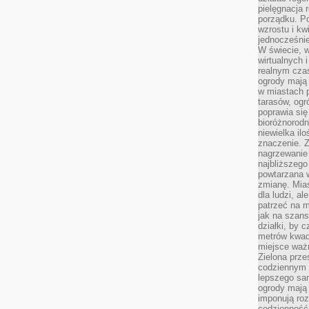
pielęgnacja 
porządku. P
wzrostu i kw
jednocześnie
W świecie, w
wirtualnych 
realnym czas
ogrody mają 
w miastach p
tarasów, og
poprawia się
bioróżnorod
niewielka il
znaczenie. 
nagrzewanie 
najbliższego
powtarzana w
zmianę. Mias
dla ludzi, al
patrzeć na m
jak na szans
działki, by 
metrów kwad
miejsce ważn
Zielona prze
codziennym 
lepszego sa
ogrody mają 
imponują roz
codzienność 