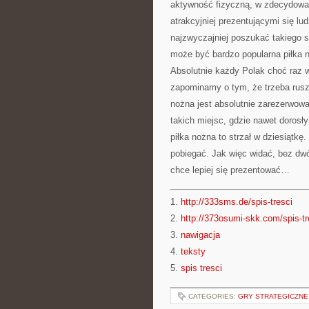
aktywność fizyczną, w zdecydowa
atrakcyjniej prezentującymi się lud
najzwyczajniej poszukać takiego s
może być bardzo popularna piłka 
Absolutnie każdy Polak choć raz w
zapominamy o tym, że trzeba rusza
nożna jest absolutnie zarezerwowa
takich miejsc, gdzie nawet dorosł
piłka nożna to strzał w dziesiątk
pobiegać. Jak więc widać, bez dwó
chce lepiej się prezentować…
1.
http://333sms.de/spis-tresci
2.
http://373osumi-skk.com/spis-tr
3.
nawigacja
4.
teksty
5.
spis tresci
CATEGORIES:
GRY STRATEGICZNE