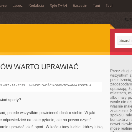
anie
Lopez
Redakcja
Szczecin
Tagi
Tagi
Spis Treści
SUB
DÓW WARTO UPRAWIAĆ
Przez długi 
wszystkim z 
przestrzenią
zagospodaro
Z
 WRZ - 14 - 2025
MOŻLIWOŚĆ KOMENTOWANIA
ZOSTAŁA
sprawiają, ż
JAKICH
POWODÓW
miastach, ma
WARTO
albo mały p
UPRAWIAĆ
wiać sporty?
SPORT?
wcale nie oz
właśnie mał
znaczenie. 
ować, przede wszystkim powinieneś dbać o siebie. W jaki
spokoju, mie
kontaktu z n
e odpowiedzieć na takie pytanie, ale na pewno czymś
nawet niewie
arnie uprawiać jakiś sport. W końcu tacy ludzie, którzy lubią
może realnie