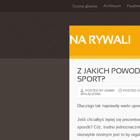
Archiwum
Faulow
Strona główna
NA RYWALI
Z JAKICH POWO
SPORT?
POSTED BY ADMIN
POSTED ON
WYŁĄCZONA
Dlaczego tak naprawdę warto upra
Jeśli chciałbyś lepiej się prezent
sposób? Cóż, trudno jednoznaczni
niezwykle istotnym jest to by regul