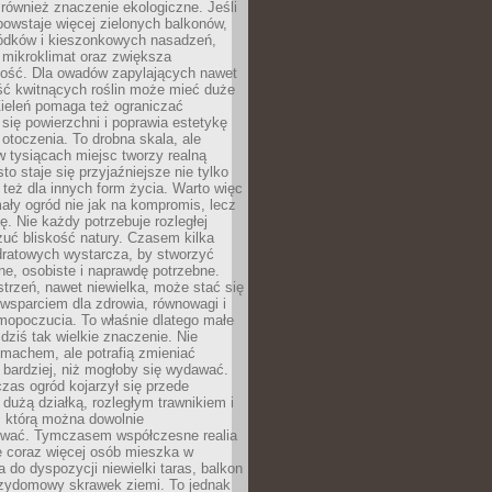
również znaczenie ekologiczne. Jeśli
owstaje więcej zielonych balkonów,
ródków i kieszonkowych nasadzeń,
 mikroklimat oraz zwiększa
ność. Dla owadów zapylających nawet
ość kwitnących roślin może mieć duże
Zieleń pomaga też ograniczać
się powierzchni i poprawia estetykę
 otoczenia. To drobna skala, ale
 tysiącach miejsc tworzy realną
to staje się przyjaźniejsze nie tylko
e też dla innych form życia. Warto więc
ały ogród nie jak na kompromis, lecz
ę. Nie każdy potrzebuje rozległej
czuć bliskość natury. Czasem kilka
ratowych wystarcza, by stworzyć
e, osobiste i naprawdę potrzebne.
strzeń, nawet niewielka, może stać się
wsparciem dla zdrowia, równowagi i
mopoczucia. To właśnie dlatego małe
dziś tak wielkie znaczenie. Nie
machem, ale potrafią zmieniać
bardziej, niż mogłoby się wydawać.
czas ogród kojarzył się przede
dużą działką, rozległym trawnikiem i
, którą można dowolnie
wać. Tymczasem współczesne realia
e coraz więcej osób mieszka w
 do dyspozycji niewielki taras, balkon
rzydomowy skrawek ziemi. To jednak