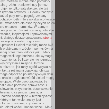
łym metrażu można mieć pomidory
sałatę, zioła, truskawki czy jarmuż.
daje nie tylko satysfakcję, ale też
 z rytmem przyrody. Człowiek zaczyna
ważać pory roku, pogodę, zmiany
 potrzeby roślin. To zaskakująco kojące
ie, zwłaszcza dla osób żyjących na co
ecie ekranów i terminów. W samym
ndencji widać również rosnącą potrzebę
ę wiedzą, inspiracjami i sprawdzonymi
mi, dlatego dobrze opracowana
strona
poświęcona małym ogrodom,
uprawom i zieleni miejskiej może być
sób praktycznym źródłem pomysłów na
asnej przestrzeni odpoczynku. Mały
ymaga wielkiego budżetu, ale wymaga
rozumienia, że liczy się nie rozmiar,
wykorzystania miejsca. Istotne
 także to, jak mały ogród wpływa na
ntakt z roślinami uspokaja, obniża
pomaga odpocząć po intensywnym dniu.
e chwile spędzone wśród zieleni mogą
nerująco. Wiele osób zauważa, że
roślin daje poczucie sprawczości i
odlewanie, przycinanie, obserwowanie
itnienia to czynności proste, a
 bardzo osadzające w teraźniejszości.
 którym tak wiele rzeczy jest
i ulotnych, roślina przypomina o
ie, cierpliwości i konsekwencji. Małe