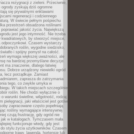
nacza rezygnacji z zieleni. Przeciwnie,
e ogrody zyskują dziś ogromne
Stają się prywatnymi enklawami
jscami regeneracji i codziennego
aturą. W świecie pełnym pośpiechu
lka przestrzeń obsadzona roślinami
 poprawiać jakość życia. Największą
ogrodu jest jego intymność. Nie trzeba
w kwadratowych, by stworzyć miejsce,
ja odpoczynkowi. Czasem wystarczy
 dobranych roślin, wygodne siedzisko,
światło i spójny pomysł na całość.
rzeń wymaga większej uważności, ale
nsę na bardziej przemyślane decyzje.
t ma znaczenie, dlatego łatwiej
su. Dobrze urządzony niewielki ogród
za, lecz porządkuje. Zamiast
nadmiarem, zaprasza do zatrzymania
żenia tego, co zwykle umyka w
biegu. W takich miejscach szczególnie
obór roślin. Nie chodzi wyłącznie o
e o warunki świetlne, wilgotność, rodzaj
m pielęgnacji, jaki właściciel jest gotów
soby zapracowane często popełniają
ając rośliny wymagające intensywnej
niej czują frustrację, gdy ogród nie
, jak w katalogach. Tymczasem mała
jlepiej funkcjonuje wtedy, gdy jest
do stylu życia użytkowników. Czasem
odporne trawy, lawenda, hortensje lub