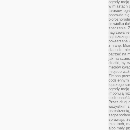
ogrody mają 
w miastach p
tarasów, og
poprawia się
bioróżnorod
niewielka il
znaczenie. 
nagrzewanie 
najbliższego
powtarzana w
zmianę. Mias
dla ludzi, al
patrzeć na m
jak na szans
działki, by 
metrów kwad
miejsce ważn
Zielona prze
codziennym 
lepszego sa
ogrody mają 
imponują roz
codzienność 
Przez długi 
wszystkim z 
przestrzenią
zagospodaro
sprawiają, ż
miastach, ma
albo mały p