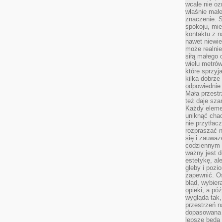
wcale nie oz
właśnie mał
znaczenie. 
spokoju, mie
kontaktu z n
nawet niewie
może realnie
siłą małego 
wielu metró
które sprzy
kilka dobrze
odpowiednie 
Mała przest
też daje sza
Każdy elemen
uniknąć chao
nie przytłac
rozpraszać 
się i zauwa
codziennym 
ważny jest d
estetykę, al
gleby i pozio
zapewnić. O
błąd, wybier
opieki, a póź
wygląda tak
przestrzeń na
dopasowana 
lepsze będą 