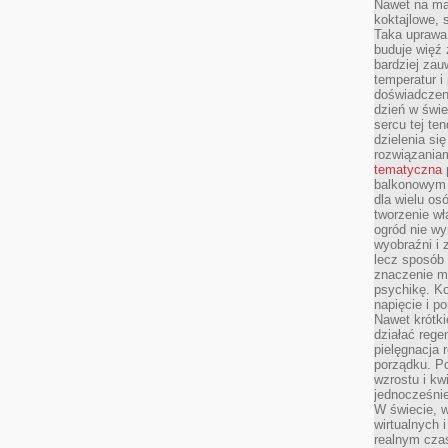
Nawet na ma
koktajlowe, 
Taka uprawa 
buduje więź
bardziej zau
temperatur i
doświadczen
dzień w świ
sercu tej te
dzielenia si
rozwiązania
tematyczna
balkonowym 
dla wielu o
tworzenie wł
ogród nie w
wyobraźni i z
lecz sposób 
znaczenie ma
psychikę. Ko
napięcie i 
Nawet krótki
działać rege
pielęgnacja 
porządku. P
wzrostu i kw
jednocześnie
W świecie, w
wirtualnych 
realnym czas