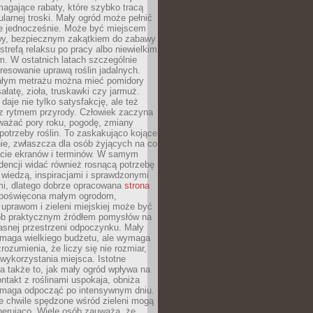
magające rabaty, które szybko tracą
ularnej troski. Mały ogród może pełnić
je jednocześnie. Może być miejscem
wy, bezpiecznym zakątkiem do zabawy
 strefą relaksu po pracy albo niewielkim
. W ostatnich latach szczególnie
eresowanie uprawą roślin jadalnych.
łym metrażu można mieć pomidory
sałatę, zioła, truskawki czy jarmuż.
daje nie tylko satysfakcję, ale też
 z rytmem przyrody. Człowiek zaczyna
ważać pory roku, pogodę, zmiany
 potrzeby roślin. To zaskakująco kojące
ie, zwłaszcza dla osób żyjących na co
ecie ekranów i terminów. W samym
ndencji widać również rosnącą potrzebę
ę wiedzą, inspiracjami i sprawdzonymi
mi, dlatego dobrze opracowana
strona
poświęcona małym ogrodom,
uprawom i zieleni miejskiej może być
sób praktycznym źródłem pomysłów na
asnej przestrzeni odpoczynku. Mały
ymaga wielkiego budżetu, ale wymaga
rozumienia, że liczy się nie rozmiar,
wykorzystania miejsca. Istotne
 także to, jak mały ogród wpływa na
ntakt z roślinami uspokaja, obniża
pomaga odpocząć po intensywnym dniu.
e chwile spędzone wśród zieleni mogą
nerująco. Wiele osób zauważa, że