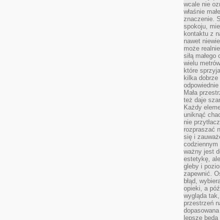
wcale nie oz
właśnie mał
znaczenie. 
spokoju, mie
kontaktu z n
nawet niewie
może realnie
siłą małego 
wielu metró
które sprzy
kilka dobrze
odpowiednie 
Mała przest
też daje sza
Każdy elemen
uniknąć chao
nie przytłac
rozpraszać 
się i zauwa
codziennym 
ważny jest d
estetykę, al
gleby i pozio
zapewnić. O
błąd, wybier
opieki, a póź
wygląda tak
przestrzeń na
dopasowana 
lepsze będą 