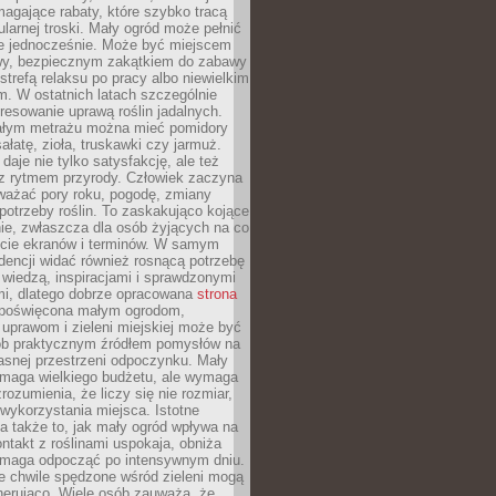
magające rabaty, które szybko tracą
ularnej troski. Mały ogród może pełnić
je jednocześnie. Może być miejscem
wy, bezpiecznym zakątkiem do zabawy
 strefą relaksu po pracy albo niewielkim
. W ostatnich latach szczególnie
eresowanie uprawą roślin jadalnych.
łym metrażu można mieć pomidory
sałatę, zioła, truskawki czy jarmuż.
daje nie tylko satysfakcję, ale też
 z rytmem przyrody. Człowiek zaczyna
ważać pory roku, pogodę, zmiany
 potrzeby roślin. To zaskakująco kojące
ie, zwłaszcza dla osób żyjących na co
ecie ekranów i terminów. W samym
ndencji widać również rosnącą potrzebę
ę wiedzą, inspiracjami i sprawdzonymi
mi, dlatego dobrze opracowana
strona
poświęcona małym ogrodom,
uprawom i zieleni miejskiej może być
sób praktycznym źródłem pomysłów na
asnej przestrzeni odpoczynku. Mały
ymaga wielkiego budżetu, ale wymaga
rozumienia, że liczy się nie rozmiar,
wykorzystania miejsca. Istotne
 także to, jak mały ogród wpływa na
ntakt z roślinami uspokaja, obniża
pomaga odpocząć po intensywnym dniu.
e chwile spędzone wśród zieleni mogą
nerująco. Wiele osób zauważa, że