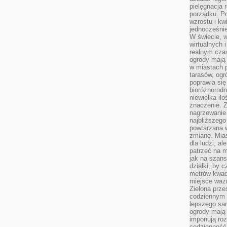
pielęgnacja 
porządku. P
wzrostu i kw
jednocześnie
W świecie, w
wirtualnych 
realnym czas
ogrody mają 
w miastach p
tarasów, og
poprawia się
bioróżnorod
niewielka il
znaczenie. 
nagrzewanie 
najbliższego
powtarzana w
zmianę. Mias
dla ludzi, al
patrzeć na m
jak na szans
działki, by 
metrów kwad
miejsce ważn
Zielona prze
codziennym 
lepszego sa
ogrody mają 
imponują roz
codzienność 