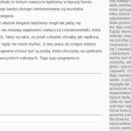
siłą małego 
dzięki to którym nareszcie będziemy w lepszej formie.
wielu metró
o bardzo dużego zainteresowania są wszelakie
które sprzy
kilka dobrze
bieganie.
odpowiednie 
Mała przest
i właśnie bieganiu będziemy mogli tak jakby się
też daje sza
nie miewają wątpliwości zwłaszcza czterdziestolatki, które
Każdy elemen
uniknąć chao
, fakty są takie, że jeżeli człowiek chciałby jak najdłużej
nie przytłac
, nigdy nie może myśleć, iż bez pracy do czegoś dojdzie.
rozpraszać 
się i zauwa
zapewne chcesz być tą osobą, która chociażby na spotkaniu
codziennym 
ważny jest d
wszystkich zebranych. Tego typu pragnienia to
estetykę, al
gleby i pozio
zapewnić. O
błąd, wybier
opieki, a póź
wygląda tak
przestrzeń na
dopasowana 
lepsze będą 
zioła niż wy
urok bez reg
różne funkc
porannej ka
dla dziecka,
warzywnikiem
rośnie zaint