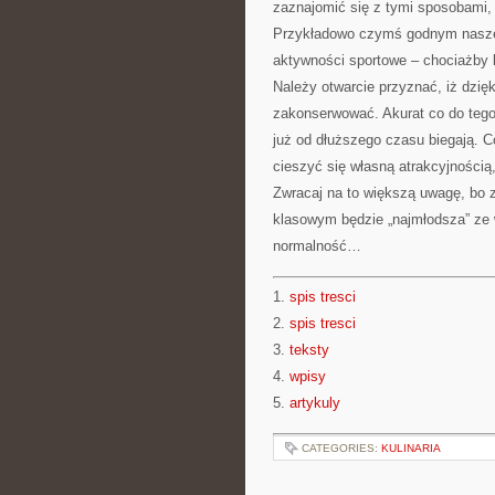
zaznajomić się z tymi sposobami, 
Przykładowo czymś godnym naszeg
aktywności sportowe – chociażby 
Należy otwarcie przyznać, iż dzięk
zakonserwować. Akurat co do tego 
już od dłuższego czasu biegają. Cóż
cieszyć się własną atrakcyjnością
Zwracaj na to większą uwagę, bo 
klasowym będzie „najmłodsza” ze 
normalność…
1.
spis tresci
2.
spis tresci
3.
teksty
4.
wpisy
5.
artykuly
CATEGORIES:
KULINARIA