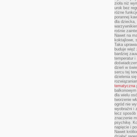
zioła niż wy
urok bez reg
różne funkc
porannej ka
dla dziecka,
warzywnikiem
rośnie zaint
Nawet na ma
koktajlowe, 
Taka uprawa 
buduje więź
bardziej zau
temperatur i
doświadczen
dzień w świ
sercu tej te
dzielenia si
rozwiązania
tematyczna
balkonowym 
dla wielu o
tworzenie wł
ogród nie w
wyobraźni i z
lecz sposób 
znaczenie ma
psychikę. Ko
napięcie i 
Nawet krótki
działać rege