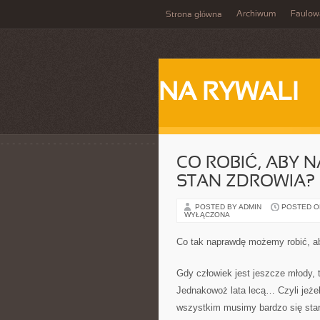
Archiwum
Faulow
Strona główna
NA RYWALI
CO ROBIĆ, ABY 
STAN ZDROWIA?
POSTED BY ADMIN
POSTED ON 
WYŁĄCZONA
Co tak naprawdę możemy robić, a
Gdy człowiek jest jeszcze młody, 
Jednakowoż lata lecą… Czyli jeże
wszystkim musimy bardzo się star