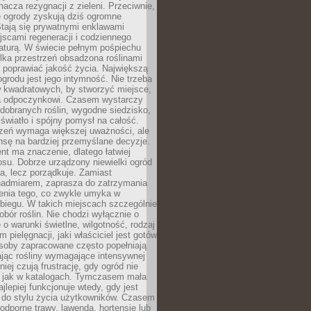
nacza rezygnacji z zieleni. Przeciwnie,
e ogrody zyskują dziś ogromne
Stają się prywatnymi enklawami
jscami regeneracji i codziennego
aturą. W świecie pełnym pośpiechu
lka przestrzeń obsadzona roślinami
 poprawiać jakość życia. Największą
ogrodu jest jego intymność. Nie trzeba
w kwadratowych, by stworzyć miejsce,
ja odpoczynkowi. Czasem wystarczy
 dobranych roślin, wygodne siedzisko,
światło i spójny pomysł na całość.
rzeń wymaga większej uważności, ale
nsę na bardziej przemyślane decyzje.
t ma znaczenie, dlatego łatwiej
su. Dobrze urządzony niewielki ogród
za, lecz porządkuje. Zamiast
nadmiarem, zaprasza do zatrzymania
żenia tego, co zwykle umyka w
biegu. W takich miejscach szczególnie
obór roślin. Nie chodzi wyłącznie o
e o warunki świetlne, wilgotność, rodzaj
m pielęgnacji, jaki właściciel jest gotów
soby zapracowane często popełniają
ając rośliny wymagające intensywnej
niej czują frustrację, gdy ogród nie
, jak w katalogach. Tymczasem mała
jlepiej funkcjonuje wtedy, gdy jest
do stylu życia użytkowników. Czasem
odporne trawy, lawenda, hortensje lub