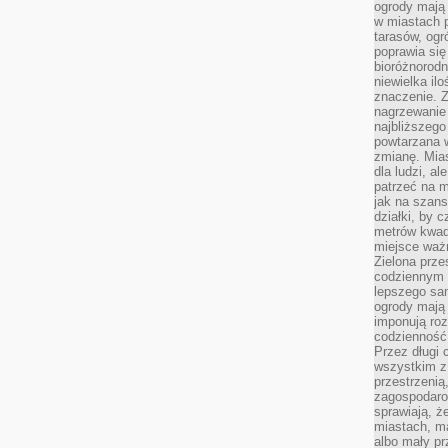
ogrody mają 
w miastach p
tarasów, og
poprawia się
bioróżnorod
niewielka il
znaczenie. 
nagrzewanie 
najbliższego
powtarzana w
zmianę. Mias
dla ludzi, al
patrzeć na m
jak na szans
działki, by 
metrów kwad
miejsce ważn
Zielona prze
codziennym 
lepszego sa
ogrody mają 
imponują roz
codzienność 
Przez długi 
wszystkim z 
przestrzenią
zagospodaro
sprawiają, ż
miastach, ma
albo mały p