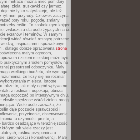
łym metrażu można mieć pomidory
sałatę, zioła, truskawki czy jarmuż.
daje nie tylko satysfakcję, ale też
 z rytmem przyrody. Człowiek zaczyna
ważać pory roku, pogodę, zmiany
 potrzeby roślin. To zaskakująco kojące
ie, zwłaszcza dla osób żyjących na co
ecie ekranów i terminów. W samym
ndencji widać również rosnącą potrzebę
ę wiedzą, inspiracjami i sprawdzonymi
mi, dlatego dobrze opracowana
strona
poświęcona małym ogrodom,
uprawom i zieleni miejskiej może być
sób praktycznym źródłem pomysłów na
asnej przestrzeni odpoczynku. Mały
ymaga wielkiego budżetu, ale wymaga
rozumienia, że liczy się nie rozmiar,
wykorzystania miejsca. Istotne
 także to, jak mały ogród wpływa na
ntakt z roślinami uspokaja, obniża
pomaga odpocząć po intensywnym dniu.
e chwile spędzone wśród zieleni mogą
nerująco. Wiele osób zauważa, że
roślin daje poczucie sprawczości i
odlewanie, przycinanie, obserwowanie
itnienia to czynności proste, a
 bardzo osadzające w teraźniejszości.
 którym tak wiele rzeczy jest
i ulotnych, roślina przypomina o
ie, cierpliwości i konsekwencji. Małe