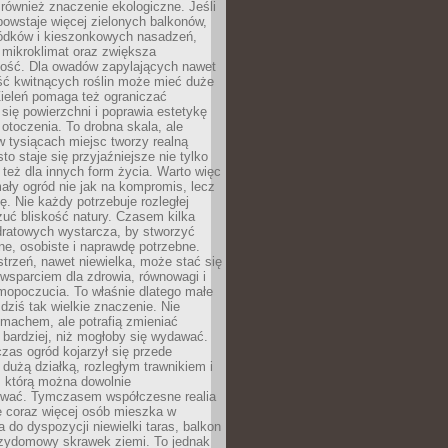
również znaczenie ekologiczne. Jeśli
owstaje więcej zielonych balkonów,
ródków i kieszonkowych nasadzeń,
 mikroklimat oraz zwiększa
ność. Dla owadów zapylających nawet
ość kwitnących roślin może mieć duże
Zieleń pomaga też ograniczać
się powierzchni i poprawia estetykę
 otoczenia. To drobna skala, ale
 tysiącach miejsc tworzy realną
to staje się przyjaźniejsze nie tylko
e też dla innych form życia. Warto więc
ały ogród nie jak na kompromis, lecz
ę. Nie każdy potrzebuje rozległej
czuć bliskość natury. Czasem kilka
ratowych wystarcza, by stworzyć
e, osobiste i naprawdę potrzebne.
strzeń, nawet niewielka, może stać się
wsparciem dla zdrowia, równowagi i
mopoczucia. To właśnie dlatego małe
dziś tak wielkie znaczenie. Nie
machem, ale potrafią zmieniać
bardziej, niż mogłoby się wydawać.
czas ogród kojarzył się przede
dużą działką, rozległym trawnikiem i
, którą można dowolnie
wać. Tymczasem współczesne realia
e coraz więcej osób mieszka w
 do dyspozycji niewielki taras, balkon
rzydomowy skrawek ziemi. To jednak