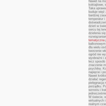
Nawet na ma
koktajlowe, 
Taka uprawa 
buduje więź
bardziej zau
temperatur i
doświadczen
dzień w świ
sercu tej te
dzielenia si
rozwiązania
tematyczna
balkonowym 
dla wielu o
tworzenie wł
ogród nie w
wyobraźni i z
lecz sposób 
znaczenie ma
psychikę. Ko
napięcie i 
Nawet krótki
działać rege
pielęgnacja 
porządku. P
wzrostu i kw
jednocześnie
W świecie, w
wirtualnych 
realnym czas