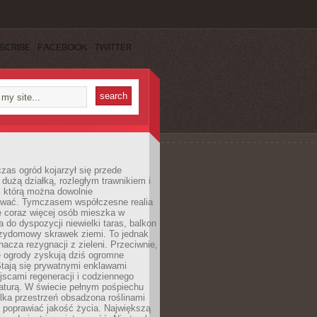
SCRIBE
FACEBOOK
TWITTER
czas ogród kojarzył się przede
dużą działką, rozległym trawnikiem i
, którą można dowolnie
wać. Tymczasem współczesne realia
e coraz więcej osób mieszka w
 do dyspozycji niewielki taras, balkon
rzydomowy skrawek ziemi. To jednak
nacza rezygnacji z zieleni. Przeciwnie,
e ogrody zyskują dziś ogromne
Stają się prywatnymi enklawami
jscami regeneracji i codziennego
aturą. W świecie pełnym pośpiechu
lka przestrzeń obsadzona roślinami
 poprawiać jakość życia. Największą