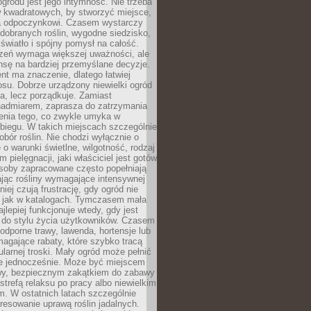
ogrodu jest jego intymność. Nie trzeba
w kwadratowych, by stworzyć miejsce,
ja odpoczynkowi. Czasem wystarczy
 dobranych roślin, wygodne siedzisko,
światło i spójny pomysł na całość.
rzeń wymaga większej uważności, ale
nsę na bardziej przemyślane decyzje.
t ma znaczenie, dlatego łatwiej
su. Dobrze urządzony niewielki ogród
za, lecz porządkuje. Zamiast
nadmiarem, zaprasza do zatrzymania
żenia tego, co zwykle umyka w
biegu. W takich miejscach szczególnie
obór roślin. Nie chodzi wyłącznie o
e o warunki świetlne, wilgotność, rodzaj
m pielęgnacji, jaki właściciel jest gotów
soby zapracowane często popełniają
ając rośliny wymagające intensywnej
niej czują frustrację, gdy ogród nie
, jak w katalogach. Tymczasem mała
jlepiej funkcjonuje wtedy, gdy jest
do stylu życia użytkowników. Czasem
odporne trawy, lawenda, hortensje lub
magające rabaty, które szybko tracą
ularnej troski. Mały ogród może pełnić
je jednocześnie. Może być miejscem
wy, bezpiecznym zakątkiem do zabawy
 strefą relaksu po pracy albo niewielkim
. W ostatnich latach szczególnie
eresowanie uprawą roślin jadalnych.