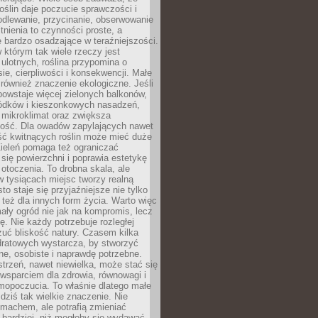
roślin daje poczucie sprawczości i
odlewanie, przycinanie, obserwowanie
itnienia to czynności proste, a
 bardzo osadzające w teraźniejszości.
 którym tak wiele rzeczy jest
i ulotnych, roślina przypomina o
ie, cierpliwości i konsekwencji. Małe
również znaczenie ekologiczne. Jeśli
owstaje więcej zielonych balkonów,
ródków i kieszonkowych nasadzeń,
 mikroklimat oraz zwiększa
ność. Dla owadów zapylających nawet
ość kwitnących roślin może mieć duże
Zieleń pomaga też ograniczać
się powierzchni i poprawia estetykę
 otoczenia. To drobna skala, ale
 tysiącach miejsc tworzy realną
to staje się przyjaźniejsze nie tylko
e też dla innych form życia. Warto więc
ały ogród nie jak na kompromis, lecz
ę. Nie każdy potrzebuje rozległej
czuć bliskość natury. Czasem kilka
ratowych wystarcza, by stworzyć
e, osobiste i naprawdę potrzebne.
strzeń, nawet niewielka, może stać się
wsparciem dla zdrowia, równowagi i
mopoczucia. To właśnie dlatego małe
dziś tak wielkie znaczenie. Nie
machem, ale potrafią zmieniać
bardziej, niż mogłoby się wydawać.