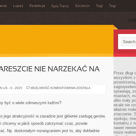
anie
Lopez
Redakcja
Szczecin
Tagi
Tagi
Spis Treści
SUB
NARESZCIE NIE NARZEKAĆ NA
Przez długi 
wszystkim z 
przestrzenią
zagospodaro
CO
LIS - 6 - 2025
MOŻLIWOŚĆ KOMENTOWANIA
ZOSTAŁA
sprawiają, ż
ROBIĆ,
ABY
miastach, ma
NARESZCIE
albo mały p
NIE
by być o wiele zdrowszymi ludźmi?
NARZEKAĆ
wcale nie oz
NA
właśnie mał
STAN
znaczenie. 
ZDROWIA?
to jego atrakcyjność w zasadzie jest głównie zasługą genów.
spokoju, mie
kontaktu z n
li chcemy w jakiś sposób zatrzymać czas, przede
nawet niewie
ać. Np. doskonałym rozwiązaniem jest to, aby dokładnie
może realnie