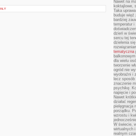
Nawet na ma
koktajlowe, 
JAŁY
Taka uprawa 
buduje więź
bardziej zau
temperatur i
doświadczen
dzień w świ
sercu tej te
dzielenia si
rozwiązania
tematyczna
balkonowym 
dla wielu o
tworzenie wł
ogród nie w
wyobraźni i z
lecz sposób 
znaczenie ma
psychikę. Ko
napięcie i 
Nawet krótki
działać rege
pielęgnacja 
porządku. P
wzrostu i kw
jednocześnie
W świecie, w
wirtualnych 
realnym czas