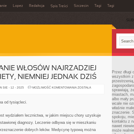
anie
Lopez
Redakcja
Szczecin
Tagi
Tagi
Spis Treści
SUB
ANIE WŁOSÓW NAJRZADZIEJ
Przez długi 
ETY, NIEMNIEJ JEDNAK DZIŚ
wszystkim z 
przestrzenią
zagospodaro
DAWNIEJ
SIE - 12 - 2025
MOŻLIWOŚĆ KOMENTOWANIA
ZOSTAŁA
sprawiają, ż
WYPADANIE
WŁOSÓW
miastach, ma
NAJRZADZIEJ
albo mały p
DOTYCZYŁO
na od tysiącleci.
wcale nie oz
KOBIETY,
NIEMNIEJ
właśnie mał
JEDNAK
znaczenie. 
DZIŚ
est wydziałem lecznictwa, w jakim miejscu chory uzyskuje
spokoju, mie
kontaktu z n
tawionej diagnozy. Leczenie odbywa się w mieszkaniu
nawet niewie
 przeznaczenie dobrych leków. Medycynę typową można
może realnie