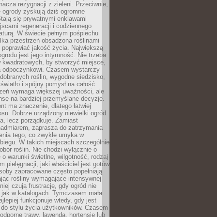
nacza rezygnacji z zieleni. Przeciwnie,
e ogrody zyskują dziś ogromne
Stają się prywatnymi enklawami
jscami regeneracji i codziennego
aturą. W świecie pełnym pośpiechu
lka przestrzeń obsadzona roślinami
 poprawiać jakość życia. Największą
ogrodu jest jego intymność. Nie trzeba
w kwadratowych, by stworzyć miejsce,
ja odpoczynkowi. Czasem wystarczy
 dobranych roślin, wygodne siedzisko,
światło i spójny pomysł na całość.
rzeń wymaga większej uważności, ale
nsę na bardziej przemyślane decyzje.
t ma znaczenie, dlatego łatwiej
su. Dobrze urządzony niewielki ogród
za, lecz porządkuje. Zamiast
nadmiarem, zaprasza do zatrzymania
żenia tego, co zwykle umyka w
biegu. W takich miejscach szczególnie
obór roślin. Nie chodzi wyłącznie o
e o warunki świetlne, wilgotność, rodzaj
m pielęgnacji, jaki właściciel jest gotów
soby zapracowane często popełniają
ając rośliny wymagające intensywnej
niej czują frustrację, gdy ogród nie
, jak w katalogach. Tymczasem mała
jlepiej funkcjonuje wtedy, gdy jest
do stylu życia użytkowników. Czasem
odporne trawy, lawenda, hortensje lub