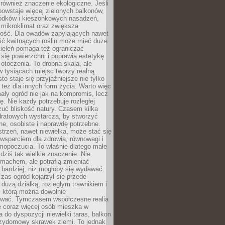
również znaczenie ekologiczne. Jeśli
owstaje więcej zielonych balkonów,
ródków i kieszonkowych nasadzeń,
 mikroklimat oraz zwiększa
ność. Dla owadów zapylających nawet
ość kwitnących roślin może mieć duże
Zieleń pomaga też ograniczać
się powierzchni i poprawia estetykę
 otoczenia. To drobna skala, ale
 tysiącach miejsc tworzy realną
to staje się przyjaźniejsze nie tylko
e też dla innych form życia. Warto więc
ały ogród nie jak na kompromis, lecz
ę. Nie każdy potrzebuje rozległej
czuć bliskość natury. Czasem kilka
ratowych wystarcza, by stworzyć
e, osobiste i naprawdę potrzebne.
strzeń, nawet niewielka, może stać się
wsparciem dla zdrowia, równowagi i
mopoczucia. To właśnie dlatego małe
dziś tak wielkie znaczenie. Nie
machem, ale potrafią zmieniać
bardziej, niż mogłoby się wydawać.
czas ogród kojarzył się przede
dużą działką, rozległym trawnikiem i
, którą można dowolnie
wać. Tymczasem współczesne realia
e coraz więcej osób mieszka w
 do dyspozycji niewielki taras, balkon
rzydomowy skrawek ziemi. To jednak