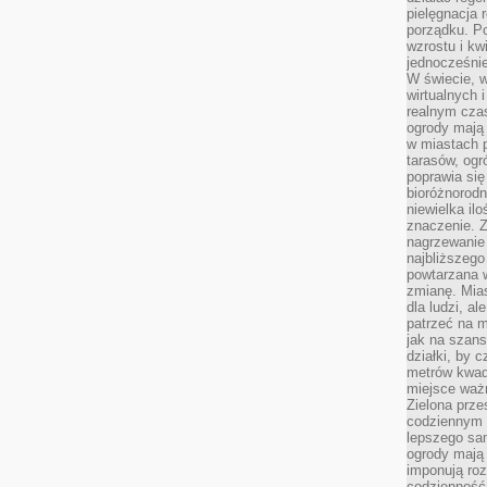
pielęgnacja 
porządku. P
wzrostu i kw
jednocześnie
W świecie, w
wirtualnych 
realnym czas
ogrody mają 
w miastach p
tarasów, og
poprawia się
bioróżnorod
niewielka il
znaczenie. 
nagrzewanie 
najbliższego
powtarzana w
zmianę. Mias
dla ludzi, al
patrzeć na m
jak na szans
działki, by 
metrów kwad
miejsce ważn
Zielona prze
codziennym 
lepszego sa
ogrody mają 
imponują roz
codzienność 