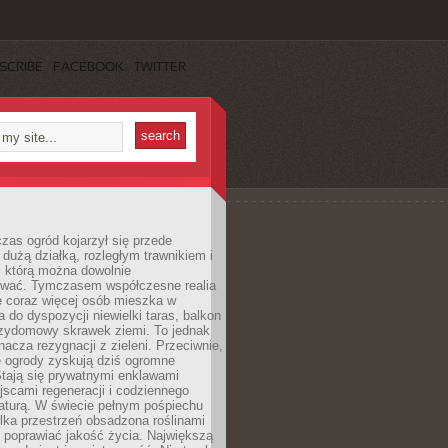
SCRIBE
FACEBOOK
TWITTER
czas ogród kojarzył się przede
dużą działką, rozległym trawnikiem i
, którą można dowolnie
wać. Tymczasem współczesne realia
e coraz więcej osób mieszka w
 do dyspozycji niewielki taras, balkon
rzydomowy skrawek ziemi. To jednak
nacza rezygnacji z zieleni. Przeciwnie,
e ogrody zyskują dziś ogromne
Stają się prywatnymi enklawami
jscami regeneracji i codziennego
aturą. W świecie pełnym pośpiechu
lka przestrzeń obsadzona roślinami
 poprawiać jakość życia. Największą