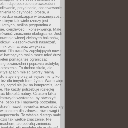
roślin daje poczucie sprawczości i
odlewanie, przycinanie, obserwowanie
itnienia to czynności proste, a
 bardzo osadzające w teraźniejszości.
 którym tak wiele rzeczy jest
i ulotnych, roślina przypomina o
ie, cierpliwości i konsekwencji. Małe
również znaczenie ekologiczne. Jeśli
owstaje więcej zielonych balkonów,
ródków i kieszonkowych nasadzeń,
 mikroklimat oraz zwiększa
ność. Dla owadów zapylających nawet
ość kwitnących roślin może mieć duże
Zieleń pomaga też ograniczać
się powierzchni i poprawia estetykę
 otoczenia. To drobna skala, ale
 tysiącach miejsc tworzy realną
to staje się przyjaźniejsze nie tylko
e też dla innych form życia. Warto więc
ały ogród nie jak na kompromis, lecz
ę. Nie każdy potrzebuje rozległej
czuć bliskość natury. Czasem kilka
ratowych wystarcza, by stworzyć
e, osobiste i naprawdę potrzebne.
strzeń, nawet niewielka, może stać się
wsparciem dla zdrowia, równowagi i
mopoczucia. To właśnie dlatego małe
dziś tak wielkie znaczenie. Nie
machem, ale potrafią zmieniać
bardziej, niż mogłoby się wydawać.