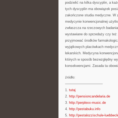
podzielić na kilka dyscyplin, a ka
tych dyscyplin ma obowiązek posia
zakończone studia medyczne. W za
medycynie konwencjonalnej użytku
zwłaszcza na rzeczowych badaniac
wystawiane do sprzedaży czy też z
przyjmować środków farmakologicz
wyjątkowych placówkach medycznyc
lekarskich. Medycyna konwencjona
których w sposób bezwzględny wyp
konsekwencjami. Zasada ta obowią
źródło:
———————————
1.
tutaj
2.
http://pensioncandelaria.de
3.
http://perplexx-music.de
4.
http://pestabuku.info
5.
http://pestalozzischule-luebbec