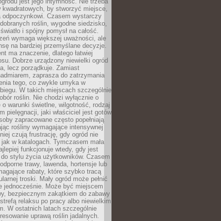
ogrodu jest jego intymność. Nie trzeba
w kwadratowych, by stworzyć miejsce,
ja odpoczynkowi. Czasem wystarczy
 dobranych roślin, wygodne siedzisko,
światło i spójny pomysł na całość.
rzeń wymaga większej uważności, ale
nsę na bardziej przemyślane decyzje.
t ma znaczenie, dlatego łatwiej
su. Dobrze urządzony niewielki ogród
za, lecz porządkuje. Zamiast
nadmiarem, zaprasza do zatrzymania
żenia tego, co zwykle umyka w
biegu. W takich miejscach szczególnie
obór roślin. Nie chodzi wyłącznie o
e o warunki świetlne, wilgotność, rodzaj
m pielęgnacji, jaki właściciel jest gotów
soby zapracowane często popełniają
ając rośliny wymagające intensywnej
niej czują frustrację, gdy ogród nie
, jak w katalogach. Tymczasem mała
jlepiej funkcjonuje wtedy, gdy jest
do stylu życia użytkowników. Czasem
odporne trawy, lawenda, hortensje lub
magające rabaty, które szybko tracą
ularnej troski. Mały ogród może pełnić
je jednocześnie. Może być miejscem
wy, bezpiecznym zakątkiem do zabawy
 strefą relaksu po pracy albo niewielkim
. W ostatnich latach szczególnie
eresowanie uprawą roślin jadalnych.