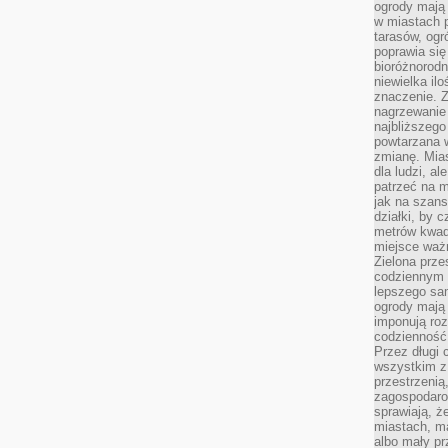
ogrody mają 
w miastach p
tarasów, og
poprawia się
bioróżnorod
niewielka il
znaczenie. 
nagrzewanie 
najbliższego
powtarzana w
zmianę. Mias
dla ludzi, al
patrzeć na m
jak na szans
działki, by 
metrów kwad
miejsce ważn
Zielona prze
codziennym 
lepszego sa
ogrody mają 
imponują roz
codzienność 
Przez długi 
wszystkim z 
przestrzenią
zagospodaro
sprawiają, ż
miastach, ma
albo mały p