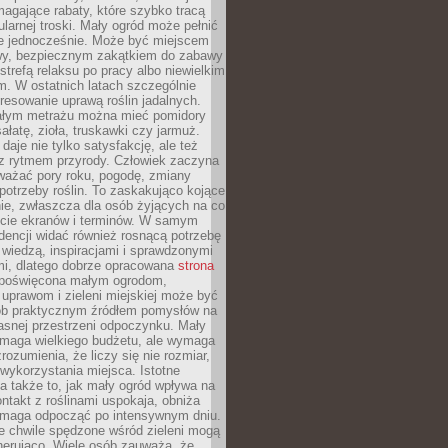
magające rabaty, które szybko tracą
ularnej troski. Mały ogród może pełnić
je jednocześnie. Może być miejscem
wy, bezpiecznym zakątkiem do zabawy
 strefą relaksu po pracy albo niewielkim
. W ostatnich latach szczególnie
eresowanie uprawą roślin jadalnych.
łym metrażu można mieć pomidory
sałatę, zioła, truskawki czy jarmuż.
daje nie tylko satysfakcję, ale też
 z rytmem przyrody. Człowiek zaczyna
ważać pory roku, pogodę, zmiany
 potrzeby roślin. To zaskakująco kojące
ie, zwłaszcza dla osób żyjących na co
ecie ekranów i terminów. W samym
ndencji widać również rosnącą potrzebę
ę wiedzą, inspiracjami i sprawdzonymi
mi, dlatego dobrze opracowana
strona
poświęcona małym ogrodom,
uprawom i zieleni miejskiej może być
sób praktycznym źródłem pomysłów na
asnej przestrzeni odpoczynku. Mały
ymaga wielkiego budżetu, ale wymaga
rozumienia, że liczy się nie rozmiar,
wykorzystania miejsca. Istotne
 także to, jak mały ogród wpływa na
ntakt z roślinami uspokaja, obniża
pomaga odpocząć po intensywnym dniu.
e chwile spędzone wśród zieleni mogą
nerująco. Wiele osób zauważa, że