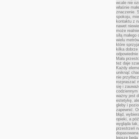
wcale nie oz
właśnie mał
znaczenie. 
spokoju, mie
kontaktu z n
nawet niewie
może realnie
siłą małego 
wielu metró
które sprzy
kilka dobrze
odpowiednie 
Mała przest
też daje sza
Każdy elemen
uniknąć chao
nie przytłac
rozpraszać 
się i zauwa
codziennym 
ważny jest d
estetykę, al
gleby i pozio
zapewnić. O
błąd, wybier
opieki, a póź
wygląda tak
przestrzeń na
dopasowana 
lepsze będą 