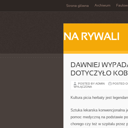
Archiwum
Faulow
Strona główna
NA RYWALI
DAWNIEJ WYPAD
DOTYCZYŁO KOBI
POSTED BY ADMIN
POSTED ON 
WYŁĄCZONA
Kultura picia herbaty jest legendar
Sztuka lekarska konwencjonalna j
pomoc medyczną na podstawie pos
chorego czy też w szpitalu przez