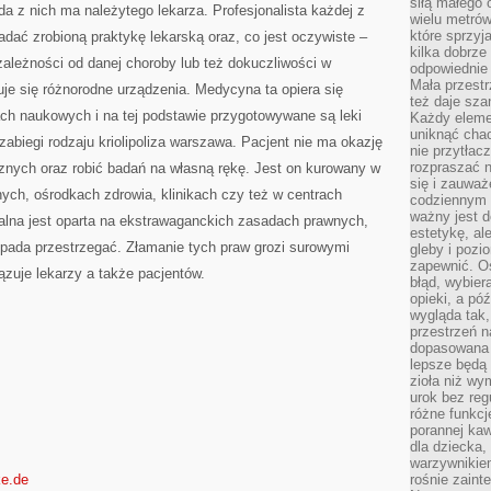
siłą małego 
żda z nich ma należytego lekarza. Profesjonalista każdej z
wielu metró
które sprzy
dać zrobioną praktykę lekarską oraz, co jest oczywiste –
kilka dobrze
leżności od danej choroby lub też dokuczliwości w
odpowiednie 
Mała przest
je się różnorodne urządzenia. Medycyna ta opiera się
też daje sza
h naukowych i na tej podstawie przygotowywane są leki
Każdy elemen
uniknąć chao
abiegi rodzaju kriolipoliza warszawa. Pacjent nie ma okazję
nie przytłac
rozpraszać 
nych oraz robić badań na własną rękę. Jest on kurowany w
się i zauwa
h, ośrodkach zdrowia, klinikach czy też w centrach
codziennym 
ważny jest d
lna jest oparta na ekstrawaganckich zasadach prawnych,
estetykę, al
ada przestrzegać. Złamanie tych praw grozi surowymi
gleby i pozio
zapewnić. O
zuje lekarzy a także pacjentów.
błąd, wybier
opieki, a póź
wygląda tak
przestrzeń na
dopasowana 
lepsze będą 
zioła niż wy
urok bez reg
różne funkc
porannej ka
dla dziecka,
warzywnikiem
ke.de
rośnie zaint