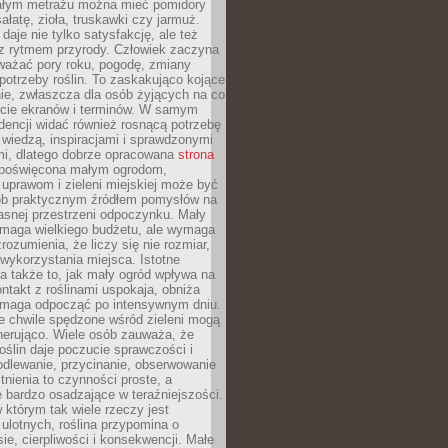
łym metrażu można mieć pomidory
sałatę, zioła, truskawki czy jarmuż.
daje nie tylko satysfakcję, ale też
 z rytmem przyrody. Człowiek zaczyna
ważać pory roku, pogodę, zmiany
 potrzeby roślin. To zaskakująco kojące
ie, zwłaszcza dla osób żyjących na co
ecie ekranów i terminów. W samym
ndencji widać również rosnącą potrzebę
ę wiedzą, inspiracjami i sprawdzonymi
mi, dlatego dobrze opracowana
strona
poświęcona małym ogrodom,
uprawom i zieleni miejskiej może być
sób praktycznym źródłem pomysłów na
asnej przestrzeni odpoczynku. Mały
ymaga wielkiego budżetu, ale wymaga
rozumienia, że liczy się nie rozmiar,
wykorzystania miejsca. Istotne
 także to, jak mały ogród wpływa na
ntakt z roślinami uspokaja, obniża
pomaga odpocząć po intensywnym dniu.
e chwile spędzone wśród zieleni mogą
nerująco. Wiele osób zauważa, że
roślin daje poczucie sprawczości i
odlewanie, przycinanie, obserwowanie
itnienia to czynności proste, a
 bardzo osadzające w teraźniejszości.
 którym tak wiele rzeczy jest
i ulotnych, roślina przypomina o
ie, cierpliwości i konsekwencji. Małe