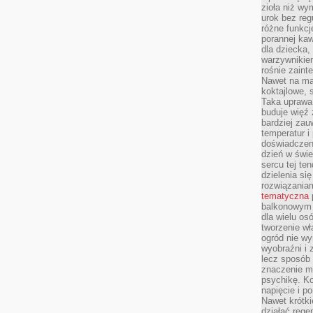
zioła niż wy
urok bez reg
różne funkc
porannej ka
dla dziecka,
warzywnikiem
rośnie zaint
Nawet na ma
koktajlowe, 
Taka uprawa 
buduje więź
bardziej zau
temperatur i
doświadczen
dzień w świ
sercu tej te
dzielenia si
rozwiązania
tematyczna
balkonowym 
dla wielu o
tworzenie wł
ogród nie w
wyobraźni i z
lecz sposób 
znaczenie ma
psychikę. Ko
napięcie i 
Nawet krótki
działać rege