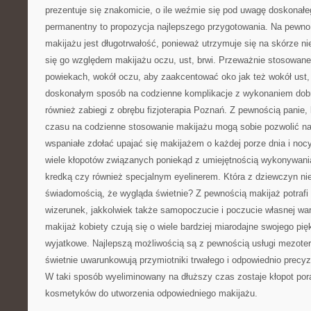
prezentuje się znakomicie, o ile weźmie się pod uwagę doskonałe
permanentny to propozycja najlepszego przygotowania. Na pewno 
makijażu jest długotrwałość, ponieważ utrzymuje się na skórze ni
się go względem makijażu oczu, ust, brwi. Przeważnie stosowan
powiekach, wokół oczu, aby zaakcentować oko jak też wokół ust, 
doskonałym sposób na codzienne komplikacje z wykonaniem dob
również zabiegi z obrębu fizjoterapia Poznań. Z pewnością panie,
czasu na codzienne stosowanie makijażu mogą sobie pozwolić na
wspaniałe zdołać upajać się makijażem o każdej porze dnia i nocy
wiele kłopotów związanych poniekąd z umiejętnością wykonywani
kredką czy również specjalnym eyelinerem. Która z dziewczyn nie
świadomością, że wygląda świetnie? Z pewnością makijaż potrafi 
wizerunek, jakkolwiek także samopoczucie i poczucie własnej war
makijaż kobiety czują się o wiele bardziej miarodajne swojego pięk
wyjatkowe. Najlepszą możliwością są z pewnością usługi mezoter
świetnie uwarunkowują przymiotniki trwałego i odpowiednio precy
W taki sposób wyeliminowany na dłuższy czas zostaje kłopot po
kosmetyków do utworzenia odpowiedniego makijażu.