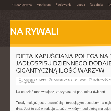
Archiwum
Faulowanie
Lopez
Redakcja
Strona główna
Sp
NA RYWALI
DIETA KAPUŚCIANA POLEGA NA 
JADŁOSPISU DZIENNEGO DODAJE
GIGANTYCZNĄ ILOŚĆ WARZYW
POSTED BY ADMIN
POSTED ON SIE - 14 - 2025
MOŻLIWOŚĆ 
WYŁĄCZONA
Na co dzień rano wstajesz, zaczynasz od paru minut ćwiczeń
Trwały makijaż jest z pewnością interesującym sposobem na naj
dnia. Jest to coś w rodzaju tatuażu, w którym pod skórą znajduje