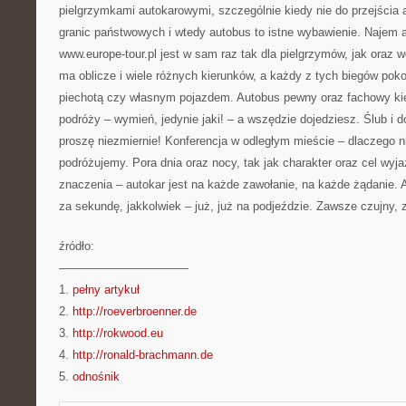
pielgrzymkami autokarowymi, szczególnie kiedy nie do przejścia a
granic państwowych i wtedy autobus to istne wybawienie. Najem 
www.europe-tour.pl jest w sam raz tak dla pielgrzymów, jak oraz 
ma oblicze i wiele różnych kierunków, a każdy z tych biegów pok
piechotą czy własnym pojazdem. Autobus pewny oraz fachowy kie
podróży – wymień, jedynie jaki! – a wszędzie dojedziesz. Ślub i 
proszę niezmiernie! Konferencja w odległym mieście – dlaczego n
podróżujemy. Pora dnia oraz nocy, tak jak charakter oraz cel wyjaz
znaczenia – autokar jest na każde zawołanie, na każde żądanie. A
za sekundę, jakkolwiek – już, już na podjeździe. Zawsze czujny,
źródło:
———————————
1.
pełny artykuł
2.
http://roeverbroenner.de
3.
http://rokwood.eu
4.
http://ronald-brachmann.de
5.
odnośnik