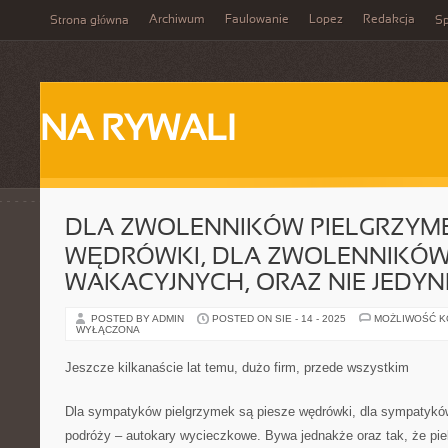
Archiwum
Faulowanie
Lopez
Redakcja
Strona główna
Sp
NA RYWALI
DLA ZWOLENNIKÓW PIELGRZYME
WĘDRÓWKI, DLA ZWOLENNIKÓ
WAKACYJNYCH, ORAZ NIE JEDYN
POSTED BY ADMIN
POSTED ON SIE - 14 - 2025
MOŻLIWOŚĆ 
WYŁĄCZONA
Jeszcze kilkanaście lat temu, dużo firm, przede wszystkim
Dla sympatyków pielgrzymek są piesze wędrówki, dla sympatyków 
podróży – autokary wycieczkowe. Bywa jednakże oraz tak, że piel