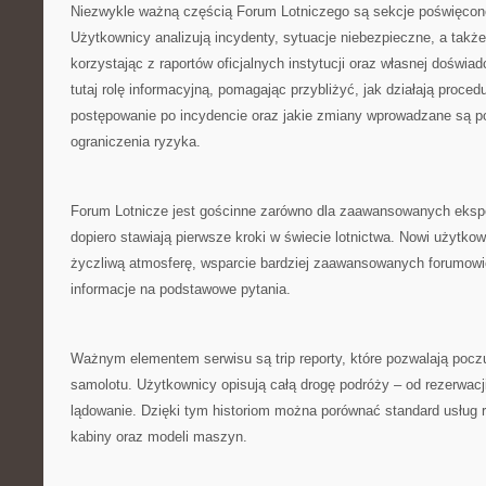
Niezwykle ważną częścią Forum Lotniczego są sekcje poświęco
Użytkownicy analizują incydenty, sytuacje niebezpieczne, a takż
korzystając z raportów oficjalnych instytucji oraz własnej doświa
tutaj rolę informacyjną, pomagając przybliżyć, jak działają proce
postępowanie po incydencie oraz jakie zmiany wprowadzane są p
ograniczenia ryzyka.
Forum Lotnicze jest gościnne zarówno dla zaawansowanych ekspert
dopiero stawiają pierwsze kroki w świecie lotnictwa. Nowi użytko
życzliwą atmosferę, wsparcie bardziej zaawansowanych forumowi
informacje na podstawowe pytania.
Ważnym elementem serwisu są trip reporty, które pozwalają pocz
samolotu. Użytkownicy opisują całą drogę podróży – od rezerwacji 
lądowanie. Dzięki tym historiom można porównać standard usług 
kabiny oraz modeli maszyn.