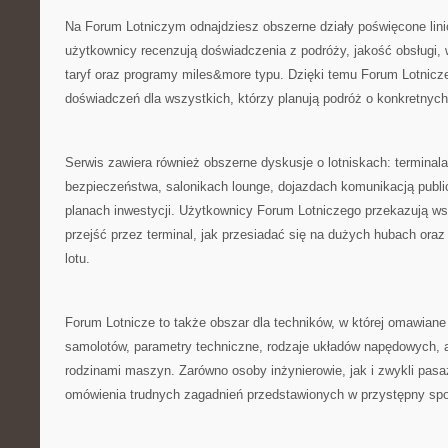
Na Forum Lotniczym odnajdziesz obszerne działy poświęcone lini
użytkownicy recenzują doświadczenia z podróży, jakość obsługi, w
taryf oraz programy miles&more typu. Dzięki temu Forum Lotnicze
doświadczeń dla wszystkich, którzy planują podróż o konkretnyc
Serwis zawiera również obszerne dyskusje o lotniskach: terminalac
bezpieczeństwa, salonikach lounge, dojazdach komunikacją publi
planach inwestycji. Użytkownicy Forum Lotniczego przekazują ws
przejść przez terminal, jak przesiadać się na dużych hubach ora
lotu.
Forum Lotnicze to także obszar dla techników, w której omawian
samolotów, parametry techniczne, rodzaje układów napędowych, 
rodzinami maszyn. Zarówno osoby inżynierowie, jak i zwykli pas
omówienia trudnych zagadnień przedstawionych w przystępny sp