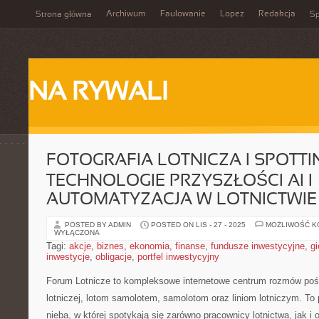
Archiwum
Faulowanie
Lopez
Redakcja
Strona główna
Sp
NA RYWALI
FOTOGRAFIA LOTNICZA I SPOTTIN
TECHNOLOGIE PRZYSZŁOŚCI AI I
AUTOMATYZACJA W LOTNICTWIE
POSTED BY ADMIN
POSTED ON LIS - 27 - 2025
MOŻLIWOŚĆ 
WYŁĄCZONA
Tagi:
akcje
,
biznes
,
ekonomia
,
finanse
,
fundusze inwestycyjne
,
gi
inwestycje
,
obligacje
,
portfel inwestycyjny
Forum Lotnicze to kompleksowe internetowe centrum rozmów poś
lotniczej, lotom samolotem, samolotom oraz liniom lotniczym. To 
nieba, w której spotykają się zarówno pracownicy lotnictwa, jak 