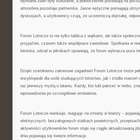
wymiana zdań były kulturalne, a jednocześnie pozwalają na pocz
atmosfera pozostaje partnerska. Jasne wytyczne pomagają utrz
dyskusjach, a użytkownicy czują, że uczestniczą dojrzałej, odpow
Forum Lotnicze to nie tylko tablica z wątkami, ale także społeczn
przyjaźnie, czasem także współprace zawodowe. Spotkania w rea
lotniska, udział w piknikach sprawiają, że forum wykracza poza i
Dzięki szerokiemu zakresowi zagadnień Forum Lotnicze może peł
encyklopedii dla osób studiujących lotnictwo, jak i źródła marzeń 
raz pierwszy myślą o lataniu. Każdy, kto lubi patrzeć w niebo, zna
wprowadzenia po szczegółowe omówienia.
Forum Lotnicze ewoluuje, reagując na zmiany w branży – pojawiaj
elektrycznych, bezzałogowych statkach powietrznych, przepisach
aktywności użytkowników forum staje się ciągle aktualizowaną pl
dnia pojawiają się świeże informacje.