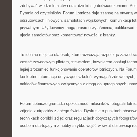
zdobywać wiedzę lotnictwa oraz dzielić się doświadczeniami. Po
Pytania od czytelników. Forum Lotnicze daje szansę na otwartą w
odrzutowcach liniowych, samolotach wojskowych, komunikacji lotn
prywatnym. Użytkownicy mogą prosić o wyjaśnienia, publikować re
ujęcia samolotów oraz komentować nowości z branży.
To idealne miejsce dla osób, które rozważają rozpocząć zawodową
zostać zawodowym pilotem, stewardem, inżynierem obsługi techni
lepiej zrozumieć funkcjonowaniu operatorów lotniczych. Na Foru
konkretne informacje dotyczące szkoleń, wymagań zdrowotnych, 
nakładów finansowych związanych z drogą do upragnionych upraw
Forum Lotnicze gromadzi społeczność miłośników fotografii lotnic
zdjęcia z airportów z całego świata. Dyskusje o punktach obserw
technikach obróbki zdjęć oraz regulacjach dotyczących fotograf
osobom startującym z hobby szybko wejść w świat obserwacji ruc