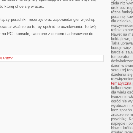
zioła niż wy
do której chce się wracać.
urok bez reg
różne funkc
porannej ka
 łączy poradniki, recenzje oraz zapowiedzi gier w jedną,
dla dziecka,
warzywnikiem
owstał właśnie po to, by spełnić te oczekiwania. To twój
rośnie zaint
r na PC i konsole, tworzone z sercem i adresowane do
Nawet na ma
koktajlowe, 
Taka uprawa 
buduje więź
bardziej zau
temperatur i
PLANETY
doświadczen
dzień w świ
sercu tej te
dzielenia si
rozwiązania
tematyczna
balkonowym 
dla wielu o
tworzenie wł
ogród nie w
wyobraźni i z
lecz sposób 
znaczenie ma
psychikę. Ko
napięcie i 
Nawet krótki
działać rege