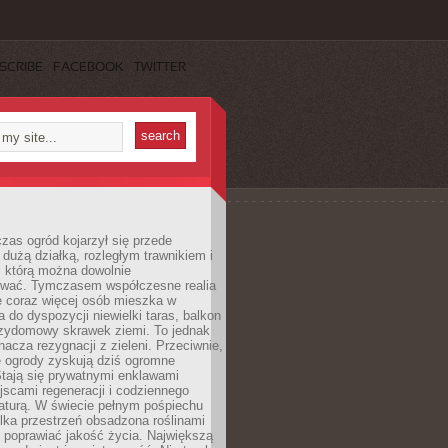
SCRIBE
FACEBOOK
TWITTER
czas ogród kojarzył się przede
dużą działką, rozległym trawnikiem i
, którą można dowolnie
wać. Tymczasem współczesne realia
e coraz więcej osób mieszka w
 do dyspozycji niewielki taras, balkon
rzydomowy skrawek ziemi. To jednak
nacza rezygnacji z zieleni. Przeciwnie,
e ogrody zyskują dziś ogromne
Stają się prywatnymi enklawami
jscami regeneracji i codziennego
aturą. W świecie pełnym pośpiechu
lka przestrzeń obsadzona roślinami
 poprawiać jakość życia. Największą