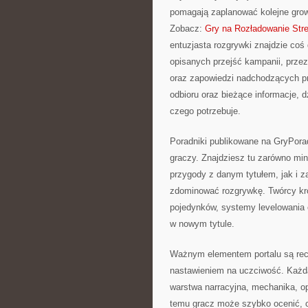
pomagają zaplanować kolejne gro
Zobacz:
Gry na Rozładowanie Str
entuzjasta rozgrywki znajdzie coś 
opisanych przejść kampanii, przez
oraz zapowiedzi nadchodzących pro
odbioru oraz bieżące informacje, d
czego potrzebuje.
Poradniki publikowane na GryPora
graczy. Znajdziesz tu zarówno min
przygody z danym tytułem, jak i za
zdominować rozgrywkę. Twórcy kr
pojedynków, systemy levelowania 
w nowym tytule.
Ważnym elementem portalu są rece
nastawieniem na uczciwość. Każda
warstwa narracyjna, mechanika, op
temu gracz może szybko ocenić, cz