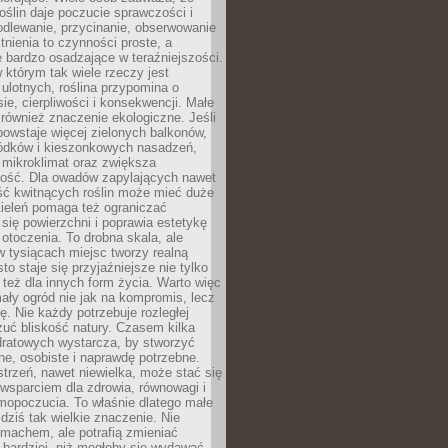
roślin daje poczucie sprawczości i
odlewanie, przycinanie, obserwowanie
itnienia to czynności proste, a
 bardzo osadzające w teraźniejszości.
 którym tak wiele rzeczy jest
i ulotnych, roślina przypomina o
ie, cierpliwości i konsekwencji. Małe
również znaczenie ekologiczne. Jeśli
owstaje więcej zielonych balkonów,
ródków i kieszonkowych nasadzeń,
 mikroklimat oraz zwiększa
ność. Dla owadów zapylających nawet
ość kwitnących roślin może mieć duże
Zieleń pomaga też ograniczać
się powierzchni i poprawia estetykę
 otoczenia. To drobna skala, ale
 tysiącach miejsc tworzy realną
to staje się przyjaźniejsze nie tylko
e też dla innych form życia. Warto więc
ały ogród nie jak na kompromis, lecz
ę. Nie każdy potrzebuje rozległej
czuć bliskość natury. Czasem kilka
ratowych wystarcza, by stworzyć
e, osobiste i naprawdę potrzebne.
strzeń, nawet niewielka, może stać się
wsparciem dla zdrowia, równowagi i
mopoczucia. To właśnie dlatego małe
dziś tak wielkie znaczenie. Nie
machem, ale potrafią zmieniać
bardziej, niż mogłoby się wydawać.