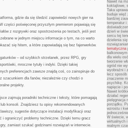
Nawet na ma
koktajlowe, 
Taka uprawa 
buduje więź
latforma, gdzie da się śledzić zapowiedzi nowych gier na
bardziej zau
temperatur i
 W części poświęconej przyszłym premierom pojawiają się
doświadczen
iałów z rozgrywki oraz spostrzeżenia po testach, jeśli jest
dzień w świ
sercu tej te
 zebrane w jednym miejscu informacje o tym, na co warto
dzielenia si
rozwiązania
okazać się hitem, a które zapowiadają się bez fajerwerków.
tematyczna
balkonowym 
dla wielu o
 gatunków – od szybkich strzelanek, przez RPG, gry
tworzenie wł
portówki, mroczne tytuły i indyki. Dzięki takiej
ogród nie w
wyobraźni i z
nych preferencjach zawsze znajdą coś, co zainspiruje do
lecz sposób 
z szacunkiem dla fanów, niezależnie czy chodzi o
znaczenie ma
psychikę. Ko
ralne projekty.
napięcie i 
Nawet krótki
działać rege
sce zajmują poradniki techniczne i teksty, które pomagają
pielęgnacja 
porządku. P
 lub konsoli. Znajdziesz tu opisy rekomendowanych
wzrostu i kw
klawiszy, sugestie dotyczące instalacji modyfikacji oraz
jednocześnie
W świecie, w
ć i ograniczyć problemy techniczne. Dzięki temu gracz
wirtualnych 
gry, zamiast szukać godzinami rozwiązań w internecie.
realnym czas