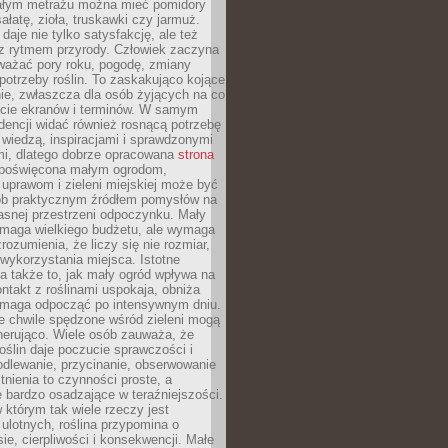
łym metrażu można mieć pomidory
sałatę, zioła, truskawki czy jarmuż.
daje nie tylko satysfakcję, ale też
 z rytmem przyrody. Człowiek zaczyna
ważać pory roku, pogodę, zmiany
 potrzeby roślin. To zaskakująco kojące
ie, zwłaszcza dla osób żyjących na co
ecie ekranów i terminów. W samym
ndencji widać również rosnącą potrzebę
ę wiedzą, inspiracjami i sprawdzonymi
mi, dlatego dobrze opracowana
strona
poświęcona małym ogrodom,
uprawom i zieleni miejskiej może być
sób praktycznym źródłem pomysłów na
asnej przestrzeni odpoczynku. Mały
ymaga wielkiego budżetu, ale wymaga
rozumienia, że liczy się nie rozmiar,
wykorzystania miejsca. Istotne
 także to, jak mały ogród wpływa na
ntakt z roślinami uspokaja, obniża
pomaga odpocząć po intensywnym dniu.
e chwile spędzone wśród zieleni mogą
nerująco. Wiele osób zauważa, że
roślin daje poczucie sprawczości i
odlewanie, przycinanie, obserwowanie
itnienia to czynności proste, a
 bardzo osadzające w teraźniejszości.
 którym tak wiele rzeczy jest
i ulotnych, roślina przypomina o
ie, cierpliwości i konsekwencji. Małe