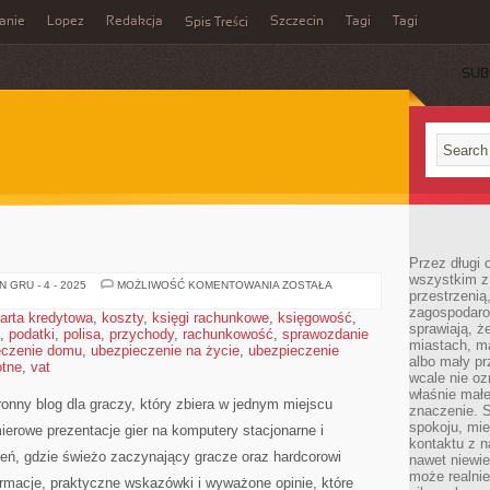
anie
Lopez
Redakcja
Szczecin
Tagi
Tagi
Spis Treści
SUB
Przez długi 
wszystkim z 
GRY
 GRU - 4 - 2025
MOŻLIWOŚĆ KOMENTOWANIA
ZOSTAŁA
przestrzenią
MOBILNE
zagospodaro
arta kredytowa
,
koszty
,
księgi rachunkowe
,
księgowość
,
sprawiają, ż
,
podatki
,
polisa
,
przychody
,
rachunkowość
,
sprawozdanie
miastach, ma
eczenie domu
,
ubezpieczenie na życie
,
ubezpieczenie
albo mały p
otne
,
vat
wcale nie oz
właśnie mał
ronny blog dla graczy, który zbiera w jednym miejscu
znaczenie. 
spokoju, mie
mierowe prezentacje gier na komputery stacjonarne i
kontaktu z n
zeń, gdzie świeżo zaczynający gracze oraz hardcorowi
nawet niewie
może realnie
ormacje, praktyczne wskazówki i wyważone opinie, które