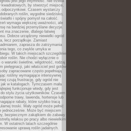
ogrodu jest jego intymność. Nie trzeba
w kwadratowych, by stworzyć miejsce,
ja odpoczynkowi. Czasem wystarczy
 dobranych roślin, wygodne siedzisko,
światło i spójny pomysł na całość.
rzeń wymaga większej uważności, ale
nsę na bardziej przemyślane decyzje.
t ma znaczenie, dlatego łatwiej
su. Dobrze urządzony niewielki ogród
za, lecz porządkuje. Zamiast
nadmiarem, zaprasza do zatrzymania
żenia tego, co zwykle umyka w
biegu. W takich miejscach szczególnie
obór roślin. Nie chodzi wyłącznie o
e o warunki świetlne, wilgotność, rodzaj
m pielęgnacji, jaki właściciel jest gotów
soby zapracowane często popełniają
ając rośliny wymagające intensywnej
niej czują frustrację, gdy ogród nie
, jak w katalogach. Tymczasem mała
jlepiej funkcjonuje wtedy, gdy jest
do stylu życia użytkowników. Czasem
odporne trawy, lawenda, hortensje lub
magające rabaty, które szybko tracą
ularnej troski. Mały ogród może pełnić
je jednocześnie. Może być miejscem
wy, bezpiecznym zakątkiem do zabawy
 strefą relaksu po pracy albo niewielkim
. W ostatnich latach szczególnie
eresowanie uprawą roślin jadalnych.