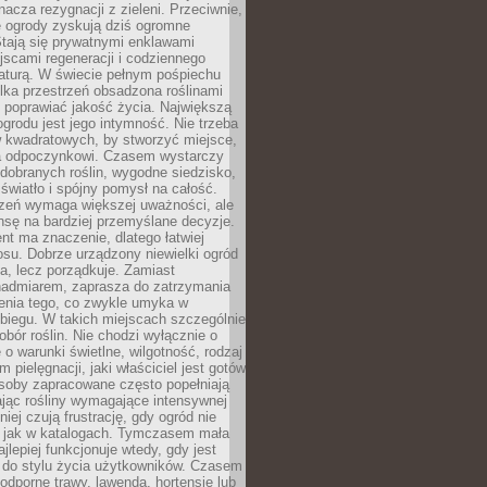
nacza rezygnacji z zieleni. Przeciwnie,
e ogrody zyskują dziś ogromne
Stają się prywatnymi enklawami
jscami regeneracji i codziennego
aturą. W świecie pełnym pośpiechu
lka przestrzeń obsadzona roślinami
 poprawiać jakość życia. Największą
ogrodu jest jego intymność. Nie trzeba
w kwadratowych, by stworzyć miejsce,
ja odpoczynkowi. Czasem wystarczy
 dobranych roślin, wygodne siedzisko,
światło i spójny pomysł na całość.
rzeń wymaga większej uważności, ale
nsę na bardziej przemyślane decyzje.
t ma znaczenie, dlatego łatwiej
su. Dobrze urządzony niewielki ogród
za, lecz porządkuje. Zamiast
nadmiarem, zaprasza do zatrzymania
żenia tego, co zwykle umyka w
biegu. W takich miejscach szczególnie
obór roślin. Nie chodzi wyłącznie o
e o warunki świetlne, wilgotność, rodzaj
m pielęgnacji, jaki właściciel jest gotów
soby zapracowane często popełniają
ając rośliny wymagające intensywnej
niej czują frustrację, gdy ogród nie
, jak w katalogach. Tymczasem mała
jlepiej funkcjonuje wtedy, gdy jest
do stylu życia użytkowników. Czasem
odporne trawy, lawenda, hortensje lub