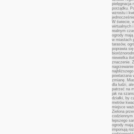
pielęgnacja 
porządku. P
wzrostu i kw
jednocześnie
W świecie, w
wirtualnych 
realnym czas
ogrody mają 
w miastach p
tarasów, og
poprawia się
bioróżnorod
niewielka il
znaczenie. 
nagrzewanie 
najbliższego
powtarzana w
zmianę. Mias
dla ludzi, al
patrzeć na m
jak na szans
działki, by 
metrów kwad
miejsce ważn
Zielona prze
codziennym 
lepszego sa
ogrody mają 
imponują roz
codzienność 