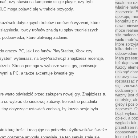
ąć, czy stawia na kampanię single player, czy tryb
wcale nie oz
właśnie mał
 DLC mogą pojawić się w trakcie przygody.
znaczenie. 
spokoju, mie
kontaktu z n
 wskazówek dotyczących trofeów i omówień wyzwań, które
nawet niewie
iągnięcia. łowcy trofeów znajdą tu opisy trudniejszych
może realnie
siłą małego 
 podpowiedzi, które ułatwiają zadanie.
wielu metró
które sprzy
kilka dobrze
do graczy PC, jak i do fanów PlayStation, Xbox czy
odpowiednie 
Mała przest
 system wybierasz, na GryPoradnik.pl znajdziesz recenzje,
też daje sza
trzeb. Strona pomaga w wyborze wersji gry, porównuje
Każdy elemen
uniknąć chao
ymi a PC, a także akcentuje kwestie gry
nie przytłac
rozpraszać 
się i zauwa
codziennym 
tóre warto odwiedzić przed zakupem nowej gry. Znajdziesz tu
ważny jest d
estetykę, al
, a co wybrać do sieciowej zabawy. konkretne poradniki
gleby i pozio
 tipy dotyczące ustawień zadbają, by każda sesja była
zapewnić. O
błąd, wybier
opieki, a póź
wygląda tak
przestrzeń na
trukturę treści i reagując na potrzeby użytkowników. świeże
dopasowana 
lepsze będą 
az obszerne artykuły sprawiają, że ten serwis staje się