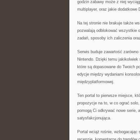
godzin zabawy może z niej wyciągn
multiplayer, oraz jakie dodatkowe
Na tej stronie nie brakuje także
pozwalają odblokować wszystkie os
zadań, sposoby ich zaliczenia oraz
Serwis buduje zawartość zarówno 
Nintendo. Dzięki temu jakikolwiek
które są dopasowane do Twoich po
edycje między wydaniami konsolow
międzyplatformowej.
Ten portal to pierwsze miejsce, k
propozycje na to, w co ograć solo
pomogą Ci odkrywać nowe serie, a
satysfakcjonująca.
Portal wciąż rośnie, wzbogacając s
recenzje, komentarze do trendów or