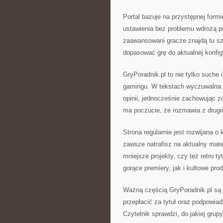
Portal bazuje na przystępnej formi
ustawienia bez problemu wdrożą p
zaawansowani gracze znajdą tu sz
dopasować grę do aktualnej konfigu
GryPoradnik.pl to nie tylko suche 
gamingu. W tekstach wyczuwalna j
opinii, jednocześnie zachowując z
ma poczucie, że rozmawia z drug
Strona regularnie jest rozwijana o
zawsze natrafisz na aktualny mater
mniejsze projekty, czy też retro t
gorące premiery, jak i kultowe pr
Ważną częścią GryPoradnik.pl są 
przepłacić za tytuł oraz podpowia
Czytelnik sprawdzi, do jakiej grup