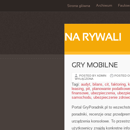
Archiwum
Faulow
Strona główna
NA RYWALI
GRY MOBILNE
POSTED BY ADMIN
POSTED ON
WYŁĄCZONA
Tagi:
audyt
,
bilans
,
cit
,
faktoring
,
k
leasing
,
pit
,
planowanie podatkowe
finansowe
,
ubezpieczenia
,
ubezpi
samochodu
,
ubezpieczenie zdrow
Portal GryPoradnik.pl to wszechst
poradniki, recenzje oraz przedpre
urządzenia konsolowe. To przestr
użytkownicy znajdą konkretne inf