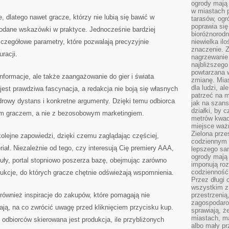
ogrody mają 
w miastach p
e, dlatego nawet gracze, którzy nie lubią się bawić w
tarasów, og
poprawia się
odane wskazówki w praktyce. Jednocześnie bardziej
bioróżnorod
czegółowe parametry, które pozwalają precyzyjnie
niewielka il
znaczenie. 
racji.
nagrzewanie 
najbliższego
powtarzana w
informacje, ale także zaangażowanie do gier i świata
zmianę. Mias
dla ludzi, al
est prawdziwa fascynacja, a redakcja nie boją się własnych
patrzeć na m
drowy dystans i konkretne argumenty. Dzięki temu odbiorca
jak na szans
działki, by 
im graczem, a nie z bezosobowym marketingiem.
metrów kwad
miejsce ważn
Zielona prze
 kolejne zapowiedzi, dzięki czemu zaglądając częściej,
codziennym 
iał. Niezależnie od tego, czy interesują Cię premiery AAA,
lepszego sa
ogrody mają 
ytuły, portal stopniowo poszerza bazę, obejmując zarówno
imponują roz
codzienność 
odukcje, do których gracze chętnie odświeżają wspomnienia.
Przez długi 
wszystkim z 
również inspiracje do zakupów, które pomagają nie
przestrzenią
zagospodaro
dają, na co zwrócić uwagę przed kliknięciem przycisku kup.
sprawiają, ż
miastach, ma
y odbiorców skierowana jest produkcja, ile przybliżonych
albo mały p