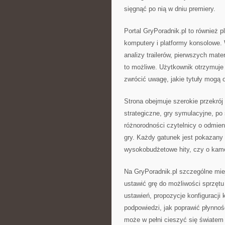
sięgnąć po nią w dniu premiery.
Portal GryPoradnik.pl to również p
komputery i platformy konsolowe.
analizy trailerów, pierwszych mater
to możliwe. Użytkownik otrzymuje
zwrócić uwagę, jakie tytuły mogą 
Strona obejmuje szerokie przekrój
strategiczne, gry symulacyjne, po s
różnorodności czytelnicy o odmien
gry. Każdy gatunek jest pokazany 
wysokobudżetowe hity, czy o kame
Na GryPoradnik.pl szczególne miej
ustawić grę do możliwości sprzętu
ustawień, propozycje konfiguracji 
podpowiedzi, jak poprawić płynnoś
może w pełni cieszyć się światem 