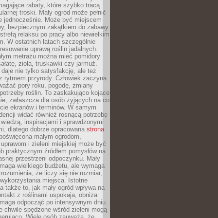
magające rabaty, które szybko tracą
ularnej troski. Mały ogród może pełnić
je jednocześnie. Może być miejscem
wy, bezpiecznym zakątkiem do zabawy
 strefą relaksu po pracy albo niewielkim
. W ostatnich latach szczególnie
eresowanie uprawą roślin jadalnych.
łym metrażu można mieć pomidory
sałatę, zioła, truskawki czy jarmuż.
daje nie tylko satysfakcję, ale też
 z rytmem przyrody. Człowiek zaczyna
ważać pory roku, pogodę, zmiany
 potrzeby roślin. To zaskakująco kojące
ie, zwłaszcza dla osób żyjących na co
ecie ekranów i terminów. W samym
ndencji widać również rosnącą potrzebę
ę wiedzą, inspiracjami i sprawdzonymi
mi, dlatego dobrze opracowana
strona
poświęcona małym ogrodom,
uprawom i zieleni miejskiej może być
sób praktycznym źródłem pomysłów na
asnej przestrzeni odpoczynku. Mały
ymaga wielkiego budżetu, ale wymaga
rozumienia, że liczy się nie rozmiar,
wykorzystania miejsca. Istotne
 także to, jak mały ogród wpływa na
ntakt z roślinami uspokaja, obniża
pomaga odpocząć po intensywnym dniu.
e chwile spędzone wśród zieleni mogą
nerująco. Wiele osób zauważa, że