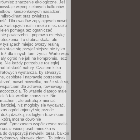
również znaczenie ekologiczne. Jeśli
owstaje więcej zielonych balkonów,
ródków i kieszonkowych nasadzeń,
 mikroklimat oraz zwiększa
ność. Dla owadów zapylających nawet
ość kwitnących roślin może mieć duże
Zieleń pomaga też ograniczać
się powierzchni i poprawia estetykę
 otoczenia. To drobna skala, ale
 tysiącach miejsc tworzy realną
to staje się przyjaźniejsze nie tylko
e też dla innych form życia. Warto więc
ały ogród nie jak na kompromis, lecz
ę. Nie każdy potrzebuje rozległej
czuć bliskość natury. Czasem kilka
ratowych wystarcza, by stworzyć
e, osobiste i naprawdę potrzebne.
strzeń, nawet niewielka, może stać się
wsparciem dla zdrowia, równowagi i
mopoczucia. To właśnie dlatego małe
dziś tak wielkie znaczenie. Nie
machem, ale potrafią zmieniać
bardziej, niż mogłoby się wydawać.
czas ogród kojarzył się przede
dużą działką, rozległym trawnikiem i
, którą można dowolnie
wać. Tymczasem współczesne realia
e coraz więcej osób mieszka w
 do dyspozycji niewielki taras, balkon
rzydomowy skrawek ziemi. To jednak