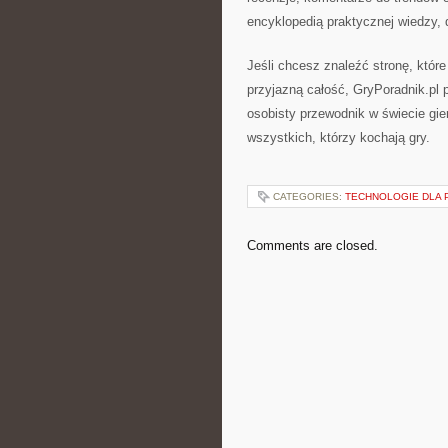
encyklopedią praktycznej wiedzy, 
Jeśli chcesz znaleźć stronę, które
przyjazną całość, GryPoradnik.pl p
osobisty przewodnik w świecie gie
wszystkich, którzy kochają gry.
CATEGORIES:
TECHNOLOGIE DLA 
Comments are closed.