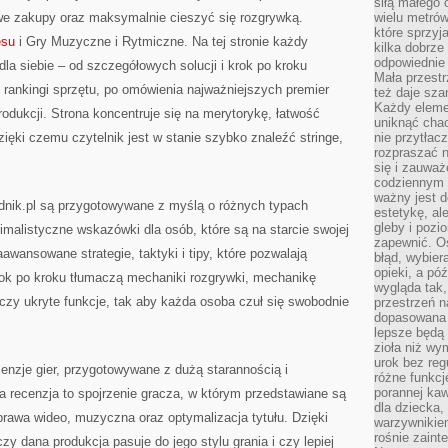
siłą małego 
we zakupy oraz maksymalnie cieszyć się rozgrywką.
wielu metró
które sprzy
esu
i Gry Muzyczne i Rytmiczne. Na tej stronie każdy
kilka dobrze
odpowiednie 
dla siebie – od szczegółowych solucji i krok po kroku
Mała przest
 rankingi sprzętu, po omówienia najważniejszych premier
też daje sza
Każdy elemen
dukcji. Strona koncentruje się na merytorykę, łatwość
uniknąć chao
zięki czemu czytelnik jest w stanie szybko znaleźć stringe,
nie przytłac
rozpraszać 
się i zauwa
codziennym 
ważny jest d
dnik.pl są przygotowywane z myślą o różnych typach
estetykę, al
gleby i pozio
imalistyczne wskazówki dla osób, które są na starcie swojej
zapewnić. O
awansowane strategie, taktyki i tipy, które pozwalają
błąd, wybier
opieki, a póź
ok po kroku tłumaczą mechaniki rozgrywki, mechanikę
wygląda tak
czy ukryte funkcje, tak aby każda osoba czuł się swobodnie
przestrzeń na
dopasowana 
lepsze będą 
zioła niż wy
urok bez reg
nzje gier, przygotowywane z dużą starannością i
różne funkc
porannej ka
 recenzja to spojrzenie gracza, w którym przedstawiane są
dla dziecka,
rawa wideo, muzyczna oraz optymalizacja tytułu. Dzięki
warzywnikiem
rośnie zaint
y dana produkcja pasuje do jego stylu grania i czy lepiej