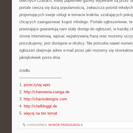
obecnych czasach, kiedy papierowe gazety wypierane są przez se
portale cieszą się dużą popularnością, zwłaszcza pośród młodych
proponujących swoje usługi w temacie kraków, szukających poko
chcących zaangażować kogoś młodego. Portale ogłoszeniowe, te l
powstające gwarantują nam stały dostęp do ogłoszeń, w każdej c
stronę internetową, wpisać wypatrywaną frazę oraz możemy uczyn
poszukujemy, jest dostępne w okolicy. Nie potrzeba nawet numeru
ogłoszeń obejmuje adres e-mail przez jaki możemy się skontakto
jakiejkolwiek porze dnia.
źródło:
———————————
1.
przeczytaj wpis
2.
http://chameena-cianga.de
3.
http://chavisdesigns.com
4.
http://chefbloggt.de
5.
więcej na ten temat
CATEGORIES:
WYBÓR PRZEDSZKOLA