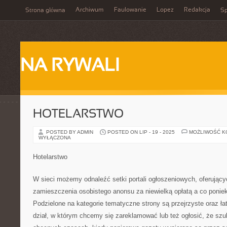
Archiwum
Faulowanie
Lopez
Redakcja
Strona główna
Sp
NA RYWALI
HOTELARSTWO
POSTED BY ADMIN
POSTED ON LIP - 19 - 2025
MOŻLIWOŚĆ 
WYŁĄCZONA
Hotelarstwo
W sieci możemy odnaleźć setki portali ogłoszeniowych, oferują
zamieszczenia osobistego anonsu za niewielką opłatą a co poniekt
Podzielone na kategorie tematyczne strony są przejrzyste oraz ła
dział, w którym chcemy się zareklamować lub też ogłosić, że sz