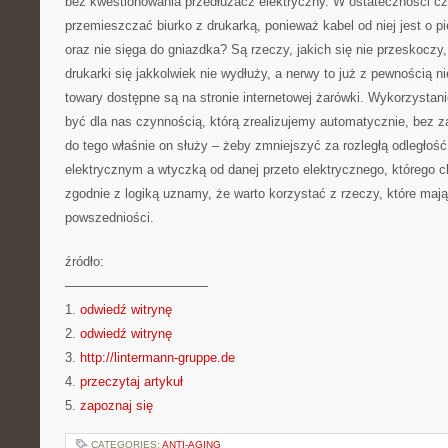
bez kwestionowania przedłużacz elektryczny. W ostateczności cz
przemieszczać biurko z drukarką, ponieważ kabel od niej jest o p
oraz nie sięga do gniazdka? Są rzeczy, jakich się nie przeskoczy
drukarki się jakkolwiek nie wydłuży, a nerwy to już z pewnością ni
towary dostępne są na stronie internetowej żarówki. Wykorzystan
być dla nas czynnością, którą zrealizujemy automatycznie, bez 
do tego właśnie on służy – żeby zmniejszyć za rozległą odległo
elektrycznym a wtyczką od danej przeto elektrycznego, którego 
zgodnie z logiką uznamy, że warto korzystać z rzeczy, które ma
powszedniości.
źródło:
———————————
1.
odwiedź witrynę
2.
odwiedź witrynę
3.
http://lintermann-gruppe.de
4.
przeczytaj artykuł
5.
zapoznaj się
CATEGORIES:
ANTI-AGING