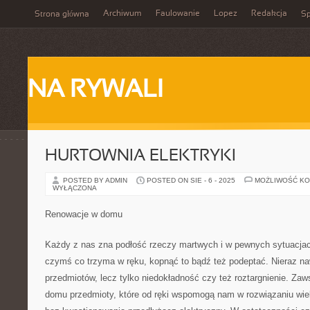
Archiwum
Faulowanie
Lopez
Redakcja
Strona główna
Sp
NA RYWALI
HURTOWNIA ELEKTRYKI
POSTED BY ADMIN
POSTED ON SIE - 6 - 2025
MOŻLIWOŚĆ K
WYŁĄCZONA
Renowacje w domu
Każdy z nas zna podłość rzeczy martwych i w pewnych sytuacjac
czymś co trzyma w ręku, kopnąć to bądź też podeptać. Nieraz naw
przedmiotów, lecz tylko niedokładność czy też roztargnienie. Za
domu przedmioty, które od ręki wspomogą nam w rozwiązaniu wiel