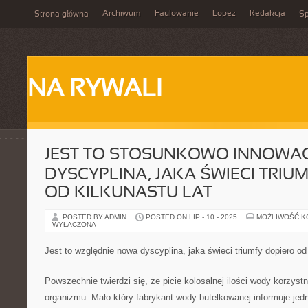
Archiwum
Faulowanie
Lopez
Redakcja
Strona główna
Sp
NA RYWALI
JEST TO STOSUNKOWO INNOWA
DYSCYPLINA, JAKA ŚWIECI TRIU
OD KILKUNASTU LAT
POSTED BY ADMIN
POSTED ON LIP - 10 - 2025
MOŻLIWOŚĆ 
WYŁĄCZONA
Jest to względnie nowa dyscyplina, jaka świeci triumfy dopiero od 
Powszechnie twierdzi się, że picie kolosalnej ilości wody korzys
organizmu. Mało który fabrykant wody butelkowanej informuje jedn