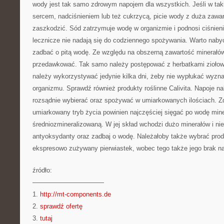
wody jest tak samo zdrowym napojem dla wszystkich. Jeśli w ta
sercem, nadciśnieniem lub też cukrzycą, picie wody z duża zawa
zaszkodzić. Sód zatrzymuje wodę w organizmie i podnosi ciśnie
lecznicze nie nadają się do codziennego spożywania. Warto nabyć
zadbać o pitą wodę. Ze względu na obszerną zawartość minerałów
przedawkować. Tak samo należy postępować z herbatkami ziołowy
należy wykorzystywać jedynie kilka dni, żeby nie wypłukać wyzn
organizmu. Sprawdź również produkty roślinne Calivita. Napoje n
rozsądnie wybierać oraz spożywać w umiarkowanych ilościach. Z
umiarkowany tryb życia powinien najczęściej sięgać po wodę min
średniozmineralizowaną. W jej skład wchodzi dużo minerałów i ni
antyoksydanty oraz zadbaj o wodę. Należałoby także wybrać prod
ekspresowo zużywany pierwiastek, wobec tego także jego brak naj
źródło:
———————————
1.
http://mt-components.de
2.
sprawdź ofertę
3.
tutaj