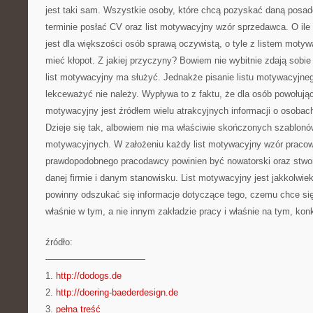
jest taki sam. Wszystkie osoby, które chcą pozyskać daną posa
terminie posłać CV oraz list motywacyjny wzór sprzedawca. O ile
jest dla większości osób sprawą oczywistą, o tyle z listem moty
mieć kłopot. Z jakiej przyczyny? Bowiem nie wybitnie zdają sobie
list motywacyjny ma służyć. Jednakże pisanie listu motywacyjnego
lekceważyć nie należy. Wypływa to z faktu, że dla osób powołując
motywacyjny jest źródłem wielu atrakcyjnych informacji o osobach
Dzieje się tak, albowiem nie ma właściwie skończonych szablonów
motywacyjnych. W założeniu każdy list motywacyjny wzór pracow
prawdopodobnego pracodawcy powinien być nowatorski oraz stwo
danej firmie i danym stanowisku. List motywacyjny jest jakkolw
powinny odszukać się informacje dotyczące tego, czemu chce się
właśnie w tym, a nie innym zakładzie pracy i właśnie na tym, ko
źródło:
———————————
1.
http://dodogs.de
2.
http://doering-baederdesign.de
3.
pełna treść