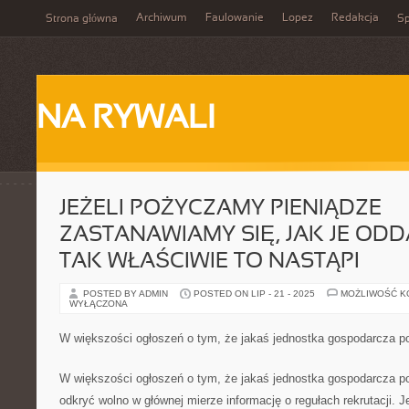
Archiwum
Faulowanie
Lopez
Redakcja
Strona główna
Sp
NA RYWALI
JEŻELI POŻYCZAMY PIENIĄDZE
ZASTANAWIAMY SIĘ, JAK JE ODD
TAK WŁAŚCIWIE TO NASTĄPI
POSTED BY ADMIN
POSTED ON LIP - 21 - 2025
MOŻLIWOŚĆ 
WYŁĄCZONA
W większości ogłoszeń o tym, że jakaś jednostka gospodarcza p
W większości ogłoszeń o tym, że jakaś jednostka gospodarcza p
odkryć wolno w głównej mierze informację o regułach rekrutacji. 