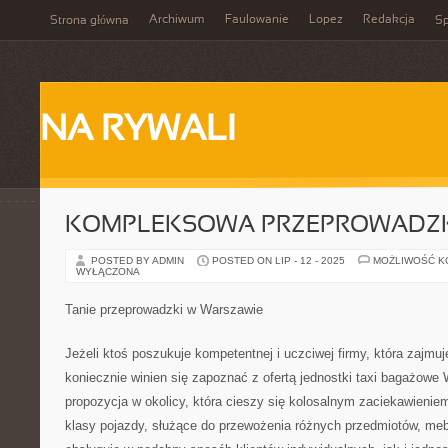
Archiwum
Faulowanie
Lopez
Redakcja
Strona główna
Sp
NA RYWALI
KOMPLEKSOWA PRZEPROWADZ
POSTED BY ADMIN
POSTED ON LIP - 12 - 2025
MOŻLIWOŚĆ 
WYŁĄCZONA
Tanie przeprowadzki w Warszawie
Jeżeli ktoś poszukuje kompetentnej i uczciwej firmy, która zajmu
koniecznie winien się zapoznać z ofertą jednostki taxi bagażowe
propozycja w okolicy, która cieszy się kolosalnym zaciekawienie
klasy pojazdy, służące do przewożenia różnych przedmiotów, mebli