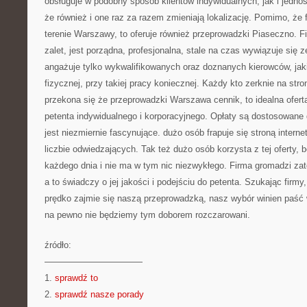
obsługuje w podobny sposób klientów indywidualnych, jak i jednost
że również i one raz za razem zmieniają lokalizację. Pomimo, że 
terenie Warszawy, to oferuje również przeprowadzki Piaseczno. F
zalet, jest porządna, profesjonalna, stale na czas wywiązuje się z
angażuje tylko wykwalifikowanych oraz doznanych kierowców, jak
fizycznej, przy takiej pracy koniecznej. Każdy kto zerknie na stron
przekona się że przeprowadzki Warszawa cennik, to idealna oferta
petenta indywidualnego i korporacyjnego. Opłaty są dostosowane 
jest niezmiernie fascynujące. dużo osób frapuje się stroną interne
liczbie odwiedzających. Tak też dużo osób korzysta z tej oferty, 
każdego dnia i nie ma w tym nic niezwykłego. Firma gromadzi z
a to świadczy o jej jakości i podejściu do petenta. Szukając firmy,
prędko zajmie się naszą przeprowadzką, nasz wybór winien paść w
na pewno nie będziemy tym doborem rozczarowani.
źródło:
———————————
1.
sprawdź to
2.
sprawdź nasze porady