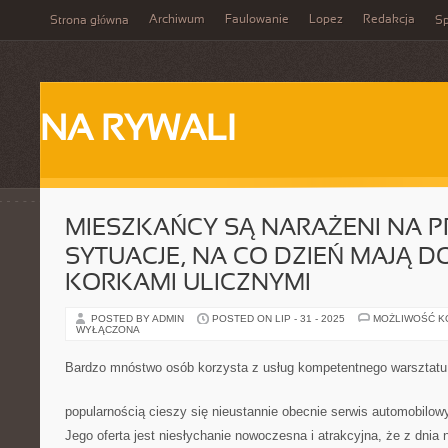
Archiwum
Faulowanie
Lopez
Redakcja
Strona główna
Sp
NA RYWALI
MIESZKAŃCY SĄ NARAŻENI NA 
SYTUACJE, NA CO DZIEŃ MAJĄ D
KORKAMI ULICZNYMI
POSTED BY ADMIN
POSTED ON LIP - 31 - 2025
MOŻLIWOŚĆ 
WYŁĄCZONA
Bardzo mnóstwo osób korzysta z usług kompetentnego warszta
popularnością cieszy się nieustannie obecnie serwis automobilowy,
Jego oferta jest niesłychanie nowoczesna i atrakcyjna, że z dnia 