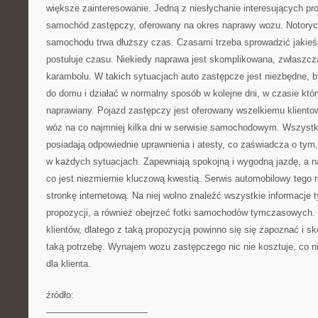
większe zainteresowanie. Jedną z niesłychanie interesujących pro
samochód zastępczy, oferowany na okres naprawy wozu. Notorycz
samochodu trwa dłuższy czas. Czasami trzeba sprowadzić jakieś 
postuluje czasu. Niekiedy naprawa jest skomplikowana, zwłaszcza
karambolu. W takich sytuacjach auto zastępcze jest niezbędne, by
do domu i działać w normalny sposób w kolejne dni, w czasie kt
naprawiany. Pojazd zastępczy jest oferowany wszelkiemu klientow
wóz na co najmniej kilka dni w serwisie samochodowym. Wszys
posiadają odpowiednie uprawnienia i atesty, co zaświadcza o tym
w każdych sytuacjach. Zapewniają spokojną i wygodną jazdę, a 
co jest niezmiernie kluczową kwestią. Serwis automobilowy tego 
stronkę internetową. Na niej wolno znaleźć wszystkie informacje 
propozycji, a również obejrzeć fotki samochodów tymczasowych. 
klientów, dlatego z taką propozycją powinno się się zapoznać i sko
taką potrzebę. Wynajem wozu zastępczego nic nie kosztuje, co n
dla klienta.
źródło:
———————————