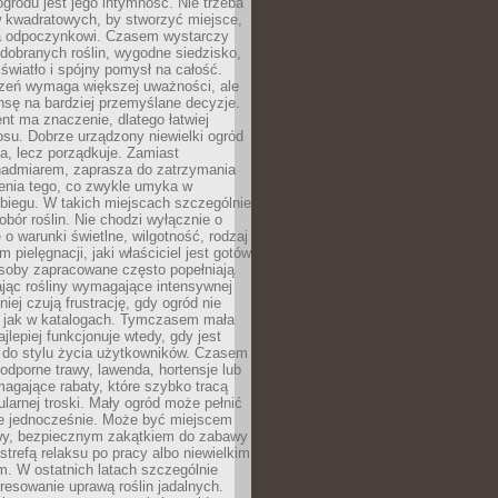
ogrodu jest jego intymność. Nie trzeba
w kwadratowych, by stworzyć miejsce,
ja odpoczynkowi. Czasem wystarczy
 dobranych roślin, wygodne siedzisko,
światło i spójny pomysł na całość.
rzeń wymaga większej uważności, ale
nsę na bardziej przemyślane decyzje.
t ma znaczenie, dlatego łatwiej
su. Dobrze urządzony niewielki ogród
za, lecz porządkuje. Zamiast
nadmiarem, zaprasza do zatrzymania
żenia tego, co zwykle umyka w
biegu. W takich miejscach szczególnie
obór roślin. Nie chodzi wyłącznie o
e o warunki świetlne, wilgotność, rodzaj
m pielęgnacji, jaki właściciel jest gotów
soby zapracowane często popełniają
ając rośliny wymagające intensywnej
niej czują frustrację, gdy ogród nie
, jak w katalogach. Tymczasem mała
jlepiej funkcjonuje wtedy, gdy jest
do stylu życia użytkowników. Czasem
odporne trawy, lawenda, hortensje lub
magające rabaty, które szybko tracą
ularnej troski. Mały ogród może pełnić
je jednocześnie. Może być miejscem
wy, bezpiecznym zakątkiem do zabawy
 strefą relaksu po pracy albo niewielkim
. W ostatnich latach szczególnie
eresowanie uprawą roślin jadalnych.