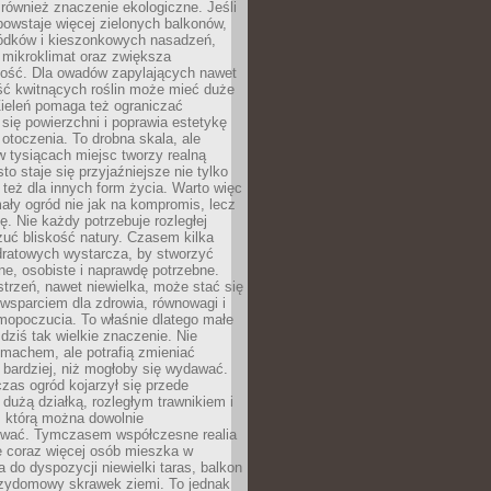
również znaczenie ekologiczne. Jeśli
owstaje więcej zielonych balkonów,
ródków i kieszonkowych nasadzeń,
 mikroklimat oraz zwiększa
ność. Dla owadów zapylających nawet
ość kwitnących roślin może mieć duże
Zieleń pomaga też ograniczać
się powierzchni i poprawia estetykę
 otoczenia. To drobna skala, ale
 tysiącach miejsc tworzy realną
to staje się przyjaźniejsze nie tylko
e też dla innych form życia. Warto więc
ały ogród nie jak na kompromis, lecz
ę. Nie każdy potrzebuje rozległej
czuć bliskość natury. Czasem kilka
ratowych wystarcza, by stworzyć
e, osobiste i naprawdę potrzebne.
strzeń, nawet niewielka, może stać się
wsparciem dla zdrowia, równowagi i
mopoczucia. To właśnie dlatego małe
dziś tak wielkie znaczenie. Nie
machem, ale potrafią zmieniać
bardziej, niż mogłoby się wydawać.
czas ogród kojarzył się przede
dużą działką, rozległym trawnikiem i
, którą można dowolnie
wać. Tymczasem współczesne realia
e coraz więcej osób mieszka w
 do dyspozycji niewielki taras, balkon
rzydomowy skrawek ziemi. To jednak