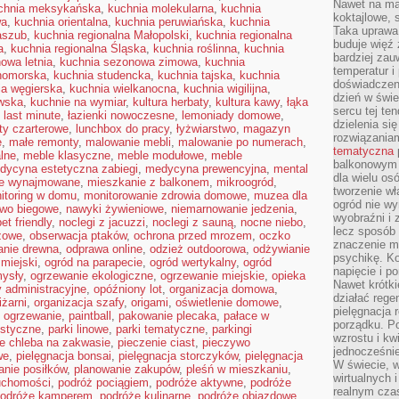
Nawet na ma
chnia meksykańska
,
kuchnia molekularna
,
kuchnia
koktajlowe, 
wa
,
kuchnia orientalna
,
kuchnia peruwiańska
,
kuchnia
Taka uprawa 
aszub
,
kuchnia regionalna Małopolski
,
kuchnia regionalna
buduje więź
a
,
kuchnia regionalna Śląska
,
kuchnia roślinna
,
kuchnia
bardziej zau
owa letnia
,
kuchnia sezonowa zimowa
,
kuchnia
temperatur i
nomorska
,
kuchnia studencka
,
kuchnia tajska
,
kuchnia
doświadczen
ia węgierska
,
kuchnia wielkanocna
,
kuchnia wigilijna
,
dzień w świ
wska
,
kuchnie na wymiar
,
kultura herbaty
,
kultura kawy
,
łąka
sercu tej te
,
last minute
,
łazienki nowoczesne
,
lemoniady domowe
,
dzielenia si
oty czarterowe
,
lunchbox do pracy
,
łyżwiarstwo
,
magazyn
rozwiązania
e
,
małe remonty
,
malowanie mebli
,
malowanie po numerach
,
tematyczna
alne
,
meble klasyczne
,
meble modułowe
,
meble
balkonowym 
dycyna estetyczna zabiegi
,
medycyna prewencyjna
,
mental
dla wielu o
ie wynajmowane
,
mieszkanie z balkonem
,
mikroogród
,
tworzenie wł
itoring w domu
,
monitorowanie zdrowia domowe
,
muzea dla
ogród nie w
two biegowe
,
nawyki żywieniowe
,
niemarnowanie jedzenia
,
wyobraźni i z
et friendly
,
noclegi z jacuzzi
,
noclegi z sauną
,
nocne niebo
,
lecz sposób 
żowe
,
obserwacja ptaków
,
ochrona przed mrozem
,
oczko
znaczenie ma
anie drewna
,
odprawa online
,
odzież outdoorowa
,
odżywianie
psychikę. Ko
 miejski
,
ogród na parapecie
,
ogród wertykalny
,
ogród
napięcie i 
ysły
,
ogrzewanie ekologiczne
,
ogrzewanie miejskie
,
opieka
Nawet krótki
y administracyjne
,
opóźniony lot
,
organizacja domowa
,
działać rege
iżarni
,
organizacja szafy
,
origami
,
oświetlenie domowe
,
pielęgnacja 
 ogrzewanie
,
paintball
,
pakowanie plecaka
,
pałace w
porządku. P
ustyczne
,
parki linowe
,
parki tematyczne
,
parkingi
wzrostu i kw
ie chleba na zakwasie
,
pieczenie ciast
,
pieczywo
jednocześnie
we
,
pielęgnacja bonsai
,
pielęgnacja storczyków
,
pielęgnacja
W świecie, w
anie posiłków
,
planowanie zakupów
,
pleśń w mieszkaniu
,
wirtualnych 
uchomości
,
podróż pociągiem
,
podróże aktywne
,
podróże
realnym czas
odróże kamperem
,
podróże kulinarne
,
podróże objazdowe
,