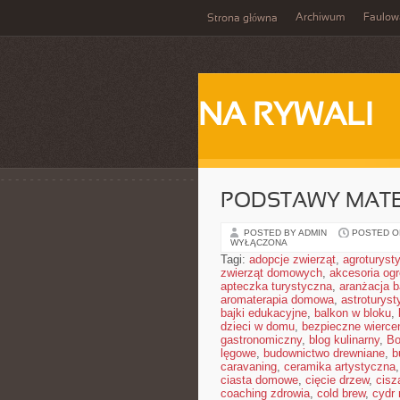
Archiwum
Faulow
Strona główna
NA RYWALI
PODSTAWY MAT
POSTED BY ADMIN
POSTED ON
WYŁĄCZONA
Tagi:
adopcje zwierząt
,
agroturyst
zwierząt domowych
,
akcesoria og
apteczka turystyczna
,
aranżacja b
aromaterapia domowa
,
astroturyst
bajki edukacyjne
,
balkon w bloku
,
dzieci w domu
,
bezpieczne wierce
gastronomiczny
,
blog kulinarny
,
Bo
lęgowe
,
budownictwo drewniane
,
b
caravaning
,
ceramika artystyczna
ciasta domowe
,
cięcie drzew
,
cisz
coaching zdrowia
,
cold brew
,
cydr 