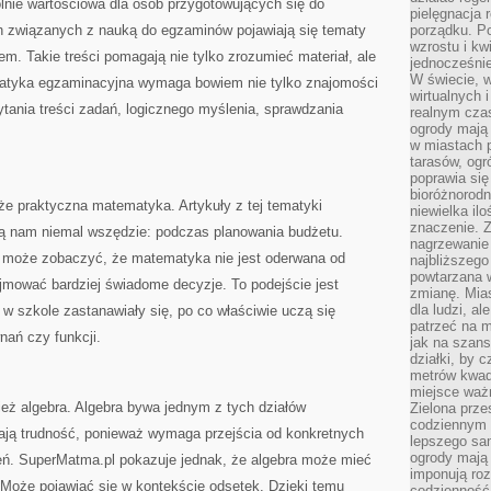
nie wartościowa dla osób przygotowujących się do
pielęgnacja 
h związanych z nauką do egzaminów pojawiają się tematy
porządku. P
wzrostu i kw
em. Takie treści pomagają nie tylko zrozumieć materiał, ale
jednocześnie
W świecie, w
atyka egzaminacyjna wymaga bowiem nie tylko znajomości
wirtualnych 
ytania treści zadań, logicznego myślenia, sprawdzania
realnym czas
ogrody mają 
w miastach p
tarasów, og
poprawia się
bioróżnorod
e praktyczna matematyka. Artykuły z tej tematyki
niewielka il
znaczenie. 
zą nam niemal wszędzie: podczas planowania budżetu.
nagrzewanie 
k może zobaczyć, że matematyka nie jest oderwana od
najbliższego
powtarzana w
jmować bardziej świadome decyzje. To podejście jest
zmianę. Mias
dla ludzi, al
 w szkole zastanawiały się, po co właściwie uczą się
patrzeć na m
nań czy funkcji.
jak na szans
działki, by 
metrów kwad
miejsce ważn
ież algebra. Algebra bywa jednym z tych działów
Zielona prze
codziennym 
ają trudność, ponieważ wymaga przejścia od konkretnych
lepszego sa
ogrody mają 
zeń. SuperMatma.pl pokazuje jednak, że algebra może mieć
imponują roz
Może pojawiać się w kontekście odsetek. Dzięki temu
codzienność 