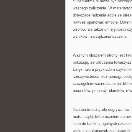
SuperMatma.pl może być szczegól
ważnego zaliczenia. W materiałac
dotyczące radzenia sobie ze stres
również opanować emocje. Matem
wzorów, ale także umiejętności cz
wyników i zarządzania czasem.
Ważnym obszarem strony jest takż
pokazują, że obliczenia towarzys
Dzięki takim przykładom czytelni
rzeczywistości, lecz pomaga pode
szczególnie ważne dla osób, które
procentów, proporcji, ułamków, rów
Na stronie dużą rolę odgrywa równ
matematyki, które uczniom sprawi
liczb do bardziej ogólnych oznac
wiele zaskakujących zastosowań. 