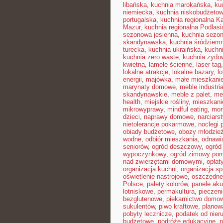
libańska
,
kuchnia marokańska
,
ku
niemiecka
,
kuchnia niskobudżeto
portugalska
,
kuchnia regionalna K
Mazur
,
kuchnia regionalna Podlasi
sezonowa jesienna
,
kuchnia sezon
skandynawska
,
kuchnia śródziem
turecka
,
kuchnia ukraińska
,
kuchn
kuchnia zero waste
,
kuchnia żydo
kwietna
,
lamele ścienne
,
laser tag
lokalne atrakcje
,
lokalne bazary
,
l
energii
,
majówka
,
małe mieszkani
marynaty domowe
,
meble industri
skandynawskie
,
meble z palet
,
me
health
,
miejskie rośliny
,
mieszkan
mikrowyprawy
,
mindful eating
,
mon
dzieci
,
naprawy domowe
,
narciars
nietolerancje pokarmowe
,
noclegi p
obiady budżetowe
,
obozy młodzie
wodne
,
odbiór mieszkania
,
odnawi
seniorów
,
ogród deszczowy
,
ogród
wypoczynkowy
,
ogród zimowy pom
nad zwierzętami domowymi
,
opłat
organizacja kuchni
,
organizacja sp
oświetlenie nastrojowe
,
oszczędne
Polsce
,
palety kolorów
,
panele ak
lotniskowe
,
permakultura
,
pieczen
bezglutenowe
,
piekarnictwo domo
sukulentów
,
piwo kraftowe
,
planow
pobyty lecznicze
,
podatek od nier
budżetowe
,
podróże edukacyjne
,
p