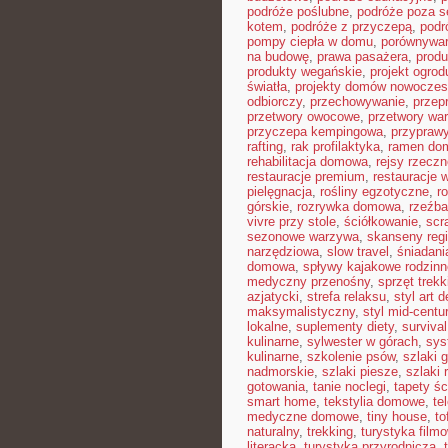
podróże poślubne
,
podróże poza 
kotem
,
podróże z przyczepą
,
podr
pompy ciepła w domu
,
porównywar
na budowę
,
prawa pasażera
,
produ
produkty wegańskie
,
projekt ogro
światła
,
projekty domów nowocze
odbiorczy
,
przechowywanie
,
przep
przetwory owocowe
,
przetwory wa
przyczepa kempingowa
,
przyprawy
rafting
,
rak profilaktyka
,
ramen do
rehabilitacja domowa
,
rejsy rzeczn
restauracje premium
,
restauracje 
pielęgnacja
,
rośliny egzotyczne
,
r
górskie
,
rozrywka domowa
,
rzeźba
vivre przy stole
,
ściółkowanie
,
scr
sezonowe warzywa
,
skanseny reg
narzędziowa
,
slow travel
,
śniadani
domowa
,
spływy kajakowe rodzinn
medyczny przenośny
,
sprzęt trek
azjatycki
,
strefa relaksu
,
styl art 
maksymalistyczny
,
styl mid-centu
lokalne
,
suplementy diety
,
survival
kulinarne
,
sylwester w górach
,
sys
kulinarne
,
szkolenie psów
,
szlaki 
nadmorskie
,
szlaki piesze
,
szlaki
gotowania
,
tanie noclegi
,
tapety ś
smart home
,
tekstylia domowe
,
te
medyczne domowe
,
tiny house
,
to
naturalny
,
trekking
,
turystyka film
literacka
,
turystyka przyrodnicza
,