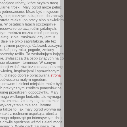
magające rabaty, które szybko tracą
ularnej troski. Mały ogród może pełnić
je jednocześnie. Może być miejscem
wy, bezpiecznym zakątkiem do zabawy
 strefą relaksu po pracy albo niewielkim
. W ostatnich latach szczególnie
eresowanie uprawą roślin jadalnych.
łym metrażu można mieć pomidory
sałatę, zioła, truskawki czy jarmuż.
daje nie tylko satysfakcję, ale też
 z rytmem przyrody. Człowiek zaczyna
ważać pory roku, pogodę, zmiany
 potrzeby roślin. To zaskakująco kojące
ie, zwłaszcza dla osób żyjących na co
ecie ekranów i terminów. W samym
ndencji widać również rosnącą potrzebę
ę wiedzą, inspiracjami i sprawdzonymi
mi, dlatego dobrze opracowana
strona
poświęcona małym ogrodom,
uprawom i zieleni miejskiej może być
sób praktycznym źródłem pomysłów na
asnej przestrzeni odpoczynku. Mały
ymaga wielkiego budżetu, ale wymaga
rozumienia, że liczy się nie rozmiar,
wykorzystania miejsca. Istotne
 także to, jak mały ogród wpływa na
ntakt z roślinami uspokaja, obniża
pomaga odpocząć po intensywnym dniu.
e chwile spędzone wśród zieleni mogą
nerująco. Wiele osób zauważa, że