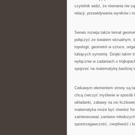
czytelnik widzi, że równania nie 
relacji, przewidywania wyników i 
Serwis rozwija także temat geomet
połączyć ze światem wizualnym, dl
topologii, geometrii w sztuce, ori
lubiących symetrię. Dzięki takim 
wyłącznie w zadaniach o trójkątach
spojrzeć na matematykę bardziej in
Ciekawym elementem strony są tak
chcą ćwiczyć myślenie w sposób le
układanki, zabawy na osi liczbowe
matematyka może być również form
zainteresować zarówno młodszych c
spostrzegawczość, cierpliwość i l