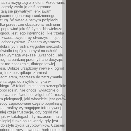
nacza rezygnacji z zieleni. Przeciwnie,
e ogrody zyskują dziś ogromne
Stają się prywatnymi enklawami
jscami regeneracji i codziennego
aturą. W świecie pełnym pośpiechu
lka przestrzeń obsadzona roślinami
 poprawiać jakość życia. Największą
ogrodu jest jego intymność. Nie trzeba
w kwadratowych, by stworzyć miejsce,
ja odpoczynkowi. Czasem wystarczy
 dobranych roślin, wygodne siedzisko,
światło i spójny pomysł na całość.
rzeń wymaga większej uważności, ale
nsę na bardziej przemyślane decyzje.
t ma znaczenie, dlatego łatwiej
su. Dobrze urządzony niewielki ogród
za, lecz porządkuje. Zamiast
nadmiarem, zaprasza do zatrzymania
żenia tego, co zwykle umyka w
biegu. W takich miejscach szczególnie
obór roślin. Nie chodzi wyłącznie o
e o warunki świetlne, wilgotność, rodzaj
m pielęgnacji, jaki właściciel jest gotów
soby zapracowane często popełniają
ając rośliny wymagające intensywnej
niej czują frustrację, gdy ogród nie
, jak w katalogach. Tymczasem mała
jlepiej funkcjonuje wtedy, gdy jest
do stylu życia użytkowników. Czasem
odporne trawy, lawenda, hortensje lub