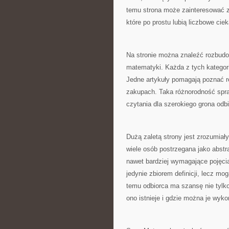
temu strona może zainteresować za
które po prostu lubią liczbowe cie
Na stronie można znaleźć rozbudo
matematyki. Każda z tych kategor
Jedne artykuły pomagają poznać re
zakupach. Taka różnorodność spr
czytania dla szerokiego grona odb
Dużą zaletą strony jest zrozumia
wiele osób postrzegana jako abstr
nawet bardziej wymagające pojęci
jedynie zbiorem definicji, lecz mo
temu odbiorca ma szansę nie tylko
ono istnieje i gdzie można je wyko