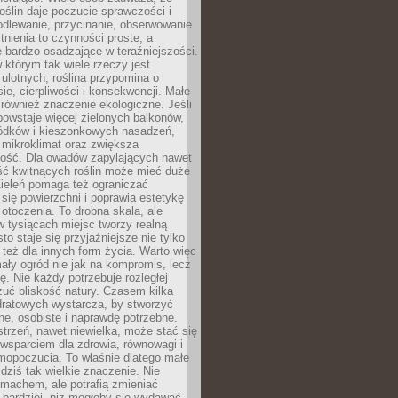
roślin daje poczucie sprawczości i
odlewanie, przycinanie, obserwowanie
itnienia to czynności proste, a
 bardzo osadzające w teraźniejszości.
 którym tak wiele rzeczy jest
i ulotnych, roślina przypomina o
ie, cierpliwości i konsekwencji. Małe
również znaczenie ekologiczne. Jeśli
owstaje więcej zielonych balkonów,
ródków i kieszonkowych nasadzeń,
 mikroklimat oraz zwiększa
ność. Dla owadów zapylających nawet
ość kwitnących roślin może mieć duże
Zieleń pomaga też ograniczać
się powierzchni i poprawia estetykę
 otoczenia. To drobna skala, ale
 tysiącach miejsc tworzy realną
to staje się przyjaźniejsze nie tylko
e też dla innych form życia. Warto więc
ały ogród nie jak na kompromis, lecz
ę. Nie każdy potrzebuje rozległej
czuć bliskość natury. Czasem kilka
ratowych wystarcza, by stworzyć
e, osobiste i naprawdę potrzebne.
strzeń, nawet niewielka, może stać się
wsparciem dla zdrowia, równowagi i
mopoczucia. To właśnie dlatego małe
dziś tak wielkie znaczenie. Nie
machem, ale potrafią zmieniać
bardziej, niż mogłoby się wydawać.