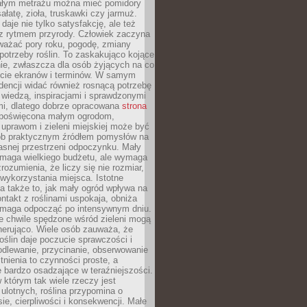
łym metrażu można mieć pomidory
sałatę, zioła, truskawki czy jarmuż.
daje nie tylko satysfakcję, ale też
 z rytmem przyrody. Człowiek zaczyna
ważać pory roku, pogodę, zmiany
 potrzeby roślin. To zaskakująco kojące
ie, zwłaszcza dla osób żyjących na co
ecie ekranów i terminów. W samym
ndencji widać również rosnącą potrzebę
ę wiedzą, inspiracjami i sprawdzonymi
mi, dlatego dobrze opracowana
strona
poświęcona małym ogrodom,
uprawom i zieleni miejskiej może być
sób praktycznym źródłem pomysłów na
asnej przestrzeni odpoczynku. Mały
ymaga wielkiego budżetu, ale wymaga
rozumienia, że liczy się nie rozmiar,
wykorzystania miejsca. Istotne
 także to, jak mały ogród wpływa na
ntakt z roślinami uspokaja, obniża
pomaga odpocząć po intensywnym dniu.
e chwile spędzone wśród zieleni mogą
nerująco. Wiele osób zauważa, że
roślin daje poczucie sprawczości i
odlewanie, przycinanie, obserwowanie
itnienia to czynności proste, a
 bardzo osadzające w teraźniejszości.
 którym tak wiele rzeczy jest
i ulotnych, roślina przypomina o
ie, cierpliwości i konsekwencji. Małe