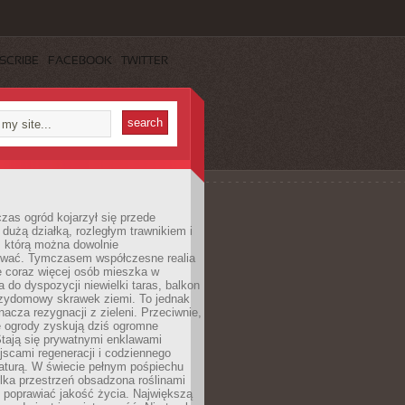
SCRIBE
FACEBOOK
TWITTER
czas ogród kojarzył się przede
dużą działką, rozległym trawnikiem i
, którą można dowolnie
wać. Tymczasem współczesne realia
e coraz więcej osób mieszka w
 do dyspozycji niewielki taras, balkon
rzydomowy skrawek ziemi. To jednak
nacza rezygnacji z zieleni. Przeciwnie,
e ogrody zyskują dziś ogromne
Stają się prywatnymi enklawami
jscami regeneracji i codziennego
aturą. W świecie pełnym pośpiechu
lka przestrzeń obsadzona roślinami
 poprawiać jakość życia. Największą