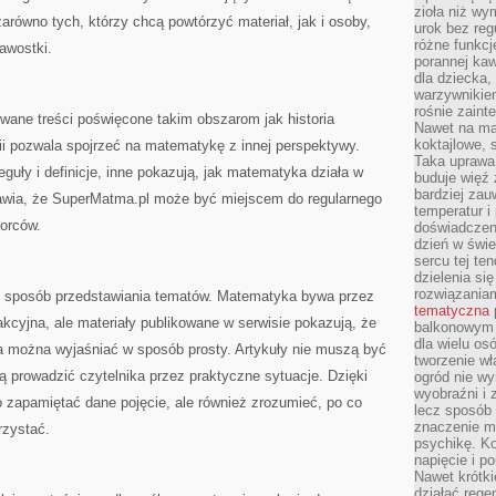
zioła niż wy
równo tych, którzy chcą powtórzyć materiał, jak i osoby,
urok bez reg
różne funkc
kawostki.
porannej ka
dla dziecka,
warzywnikiem
rośnie zaint
wane treści poświęcone takim obszarom jak historia
Nawet na ma
koktajlowe, 
ii pozwala spojrzeć na matematykę z innej perspektywy.
Taka uprawa 
guły i definicje, inne pokazują, jak matematyka działa w
buduje więź
bardziej zau
awia, że SuperMatma.pl może być miejscem do regularnego
temperatur i
iorców.
doświadczen
dzień w świ
sercu tej te
dzielenia si
rozwiązania
ły sposób przedstawiania tematów. Matematyka bywa przez
tematyczna
akcyjna, ale materiały publikowane w serwisie pokazują, że
balkonowym 
dla wielu o
a można wyjaśniać w sposób prosty. Artykuły nie muszą być
tworzenie wł
gą prowadzić czytelnika przez praktyczne sytuacje. Dzięki
ogród nie w
wyobraźni i z
 zapamiętać dane pojęcie, ale również zrozumieć, po co
lecz sposób 
znaczenie ma
rzystać.
psychikę. Ko
napięcie i 
Nawet krótki
działać rege