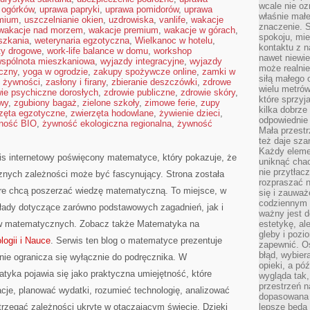
wcale nie oz
 ogórków
,
uprawa papryki
,
uprawa pomidorów
,
uprawa
właśnie mał
emium
,
uszczelnianie okien
,
uzdrowiska
,
vanlife
,
wakacje
znaczenie. 
wakacje nad morzem
,
wakacje premium
,
wakacje w górach
,
spokoju, mie
szkania
,
weterynaria egzotyczna
,
Wielkanoc w hotelu
,
kontaktu z n
ty drogowe
,
work-life balance w domu
,
workshop
nawet niewie
spólnota mieszkaniowa
,
wyjazdy integracyjne
,
wyjazdy
może realnie
czny
,
yoga w ogrodzie
,
zakupy spożywcze online
,
zamki w
siłą małego 
 żywności
,
zasłony i firany
,
zbieranie deszczówki
,
zdrowe
wielu metró
ie psychiczne dorosłych
,
zdrowie publiczne
,
zdrowie skóry
,
które sprzy
wy
,
zgubiony bagaż
,
zielone szkoły
,
zimowe ferie
,
zupy
kilka dobrze
zęta egzotyczne
,
zwierzęta hodowlane
,
żywienie dzieci
,
odpowiednie 
ność BIO
,
żywność ekologiczna regionalna
,
żywność
Mała przest
też daje sza
Każdy elemen
wis internetowy poświęcony matematyce, który pokazuje, że
uniknąć chao
nie przytłac
icznych zależności może być fascynujący. Strona została
rozpraszać 
óre chcą poszerzać wiedzę matematyczną. To miejsce, w
się i zauwa
codziennym 
łady dotyczące zarówno podstawowych zagadnień, jak i
ważny jest d
w matematycznych. Zobacz także Matematyka na
estetykę, al
gleby i pozio
ogii i Nauce
. Serwis ten blog o matematyce prezentuje
zapewnić. O
błąd, wybier
nie ogranicza się wyłącznie do podręcznika. W
opieki, a póź
tyka pojawia się jako praktyczna umiejętność, które
wygląda tak
przestrzeń na
je, planować wydatki, rozumieć technologię, analizować
dopasowana 
trzegać zależności ukryte w otaczającym świecie. Dzięki
lepsze będą 