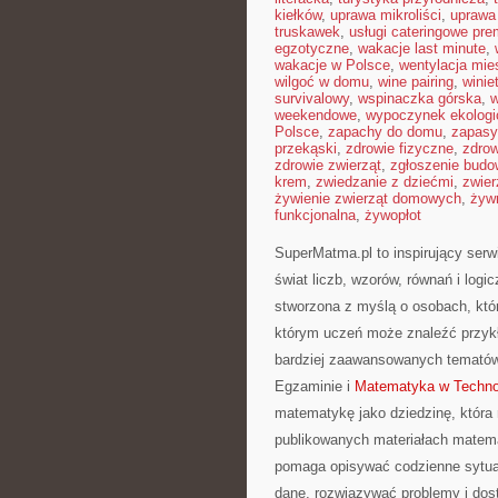
kiełków
,
uprawa mikroliści
,
uprawa
truskawek
,
usługi cateringowe pr
egzotyczne
,
wakacje last minute
,
wakacje w Polsce
,
wentylacja mie
wilgoć w domu
,
wine pairing
,
winie
survivalowy
,
wspinaczka górska
,
w
weekendowe
,
wypoczynek ekologi
Polsce
,
zapachy do domu
,
zapasy
przekąski
,
zdrowie fizyczne
,
zdrow
zdrowie zwierząt
,
zgłoszenie budo
krem
,
zwiedzanie z dziećmi
,
zwier
żywienie zwierząt domowych
,
żyw
funkcjonalna
,
żywopłot
SuperMatma.pl to inspirujący ser
świat liczb, wzorów, równań i log
stworzona z myślą o osobach, kt
którym uczeń może znaleźć przyk
bardziej zaawansowanych temató
Egzaminie i
Matematyka w Technol
matematykę jako dziedzinę, która 
publikowanych materiałach matema
pomaga opisywać codzienne sytuac
dane, rozwiązywać problemy i dos