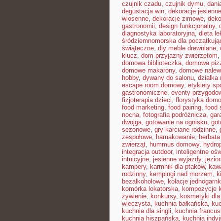
czujnik czadu
,
czujnik dymu
,
dani
degustacja win
,
dekoracje jesienn
wiosenne
,
dekoracje zimowe
,
deko
gastronomii
,
design funkcjonalny
,
diagnostyka laboratoryjna
,
dieta l
śródziemnomorska dla początkują
świąteczne
,
diy meble drewniane
,
klucz
,
dom przyjazny zwierzętom
domowa biblioteczka
,
domowa pizz
domowe makarony
,
domowe nalew
hobby
,
dywany do salonu
,
działka
escape room domowy
,
etykiety s
gastronomiczne
,
eventy przygodo
fizjoterapia dzieci
,
florystyka dom
food marketing
,
food pairing
,
food 
nocna
,
fotografia podróżnicza
,
gar
dwojga
,
gotowanie na ognisku
,
got
sezonowe
,
gry karciane rodzinne
,
zespołowe
,
hamakowanie
,
herbata
zwierząt
,
hummus domowy
,
hydro
integracja outdoor
,
inteligentne ośw
intuicyjne
,
jesienne wyjazdy
,
jezio
kampery
,
karmnik dla ptaków
,
kawa
rodzinny
,
kempingi nad morzem
,
k
bezalkoholowe
,
kolacje jednogarn
komórka lokatorska
,
kompozycje 
żywienie
,
konkursy
,
kosmetyki dla
wieczysta
,
kuchnia bałkańska
,
kuc
kuchnia dla singli
,
kuchnia francu
kuchnia hiszpańska
,
kuchnia indy