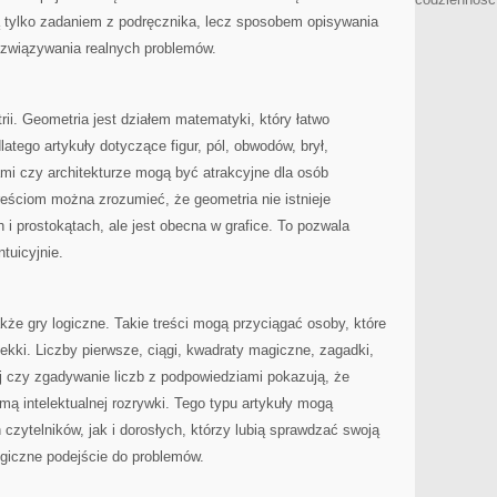
są tylko zadaniem z podręcznika, lecz sposobem opisywania
rozwiązywania realnych problemów.
rii. Geometria jest działem matematyki, który łatwo
atego artykuły dotyczące figur, pól, obwodów, brył,
gami czy architekturze mogą być atrakcyjne dla osób
treściom można zrozumieć, że geometria nie istnieje
 i prostokątach, ale jest obecna w grafice. To pozwala
tuicyjnie.
że gry logiczne. Takie treści mogą przyciągać osoby, które
kki. Liczby pierwsze, ciągi, kwadraty magiczne, zagadki,
j czy zgadywanie liczb z podpowiedziami pokazują, że
ą intelektualnej rozrywki. Tego typu artykuły mogą
zytelników, jak i dorosłych, którzy lubią sprawdzać swoją
ogiczne podejście do problemów.