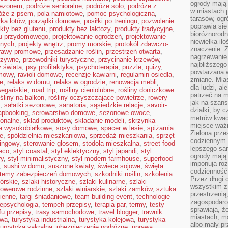
ogrody mają 
sezonem
,
podróże senioralne
,
podróże solo
,
podróże z
w miastach p
óże z psem
,
pola namiotowe
,
pomoc psychologiczna
,
tarasów, og
ka lotów
,
porządki domowe
,
posiłki po treningu
,
pozwolenie
poprawia się
kty bez glutenu
,
produkty bez laktozy
,
produkty tradycyjne
,
bioróżnorod
du przydomowego
,
projektowanie ogrodzeń
,
projektowanie
niewielka il
snych
,
projekty wnętrz
,
promy morskie
,
protokół zdawczo-
znaczenie. 
rawy promowe
,
przesadzanie roślin
,
przestrzeń otwarta
,
nagrzewanie 
rzywne
,
przewodniki turystyczne
,
przycinanie krzewów
,
najbliższego
 świata
,
psy profilaktyka
,
psychoterapia
,
puzzle
,
quizy
,
powtarzana w
mowy
,
ravioli domowe
,
recenzje kawiarni
,
regulamin osiedla
,
zmianę. Mias
e
,
relaks w domu
,
relaks w ogrodzie
,
renowacja mebli
,
dla ludzi, al
wegańskie
,
road trip
,
rośliny cieniolubne
,
rośliny doniczkowe
patrzeć na m
ośliny na balkon
,
rośliny oczyszczające powietrze
,
rowery
jak na szans
,
sałatki sezonowe
,
sanatoria
,
sąsiedzkie relacje
,
savoir-
działki, by 
apbooking
,
serowarstwo domowe
,
sezonowe owoce
,
metrów kwad
ionalne
,
skład produktów
,
składanie modeli
,
skrzynka
miejsce ważn
a wysokobiałkowe
,
sosy domowe
,
spacer w lesie
,
spiżarnia
Zielona prze
e
,
spółdzielnia mieszkaniowa
,
sprzedaż mieszkania
,
sprzęt
codziennym 
kingowy
,
sterowanie głosem
,
stodoła mieszkalna
,
street food
lepszego sa
deco
,
styl coastal
,
styl eklektyczny
,
styl japandi
,
styl
ogrody mają 
ry
,
styl minimalistyczny
,
styl modern farmhouse
,
superfood
imponują roz
,
sushi w domu
,
suszone kwiaty
,
świece sojowe
,
święta
codzienność 
temy zabezpieczeń domowych
,
szkodniki roślin
,
szkolenia
Przez długi 
górskie
,
szlaki historyczne
,
szlaki kulinarne
,
szlaki
wszystkim z 
 rowerowe rodzinne
,
szlaki winiarskie
,
szlaki zamków
,
sztuka
przestrzenią
cienne
,
targi śniadaniowe
,
team building event
,
technologie
zagospodaro
lepsychologia
,
tempeh przepisy
,
terapia par
,
termy
,
testy
sprawiają, ż
fu przepisy
,
trasy samochodowe
,
travel blogger
,
trawnik
miastach, ma
owa
,
turystyka industrialna
,
turystyka kolejowa
,
turystyka
albo mały p
turystyka sakralna
,
ubezpieczenie podróżne
,
uprawa