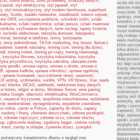
ycki
,
strefa relaksu
,
stres przewlekły
,
struktury danych
,
wcale nie oz
 coastal
,
styl eklektyczny
,
styl japandi
,
styl
właśnie mał
ry
,
styl minimalistyczny
,
styl modern farmhouse
,
superfood
znaczenie. 
iaty
,
Svelte
,
światło niebieskie
,
światłowód
,
świece sojowe
,
spokoju, mie
tem OKR
,
szczepienia podróżne
,
szkodniki roślin
,
szlaki
kontaktu z n
 kulinarne
,
szlaki nadmorskie
,
szlaki piesze
,
szlaki rowerowe
nawet niewie
 zamków
,
szyfrowanie danych
,
tanie noclegi
,
tapety ścienne
,
może realnie
O
,
techniki oddechowe
,
tekstylia domowe
,
teleopieka
,
siłą małego 
rminal
,
terminal w telefonie
,
termy
,
testowanie
wielu metró
e
,
testy jednostkowe
,
TikTok marketing
,
tiny house
,
tłumacz
które sprzy
hodowe
,
trawnik naturalny
,
trening core
,
trening dla dzieci
,
kilka dobrze
bell
,
trening kobiet
,
trening po ciąży
,
trening równowagi
,
odpowiednie 
,
turystyka filmowa
,
turystyka industrialna
,
turystyka
Mała przest
styka przyrodnicza
,
turystyka sakralna
,
ubezpieczenie
też daje sza
ryte perełki
,
umowa najmu
,
umowa o dzieło
,
umowa o
Każdy elemen
2B
,
uprawa kiełków
,
uprawa mikroliści
,
uprawa ogórków
,
uniknąć chao
,
uprawa truskawek
,
uszczelnianie okien
,
uważność
,
nie przytłac
UX writing
,
uzdrowiska
,
vanlife
,
VPN
,
VR fitness
,
Vue
,
wada
rozpraszać 
tość klienta
,
WCAG
,
webhooki
,
wektorowe bazy danych
,
się i zauwa
 w hotelu
,
wilgoć w domu
,
Windows Server
,
wine pairing
,
codziennym 
tówka Google
,
własność intelektualna
,
WooCommerce
,
ważny jest d
n
,
wsparcie kryzysowe
,
wspólnota mieszkaniowa
,
wybielanie
estetykę, al
zdy weekendowe
,
wynagrodzenia
,
wypalenie zawodowe
,
gleby i pozio
e online
,
zamki w Polsce
,
zapachy do domu
,
zapasy
zapewnić. O
,
zasłony i firany
,
zbieranie deszczówki
,
zdrowe przekąski
,
błąd, wybier
t
,
zdrowie mężczyzn
,
zdrowie oczu
,
zdrowie słuchu
,
opieki, a póź
łup
,
zgłoszenie budowy
,
zgubiony bagaż
,
zielone szkoły
,
wygląda tak
y krem
,
zwroty w sklepie
,
żywienie dzieci
,
żywopłot
przestrzeń na
dopasowana 
al poświęcony świadomemu dbaniu o wygląd oraz
lepsze będą 