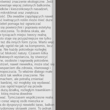
również znaczenie ekologiczne. Jeśli
owstaje więcej zielonych balkonów,
ródków i kieszonkowych nasadzeń,
 mikroklimat oraz zwiększa
ność. Dla owadów zapylających nawet
ość kwitnących roślin może mieć duże
Zieleń pomaga też ograniczać
się powierzchni i poprawia estetykę
 otoczenia. To drobna skala, ale
 tysiącach miejsc tworzy realną
to staje się przyjaźniejsze nie tylko
e też dla innych form życia. Warto więc
ały ogród nie jak na kompromis, lecz
ę. Nie każdy potrzebuje rozległej
czuć bliskość natury. Czasem kilka
ratowych wystarcza, by stworzyć
e, osobiste i naprawdę potrzebne.
strzeń, nawet niewielka, może stać się
wsparciem dla zdrowia, równowagi i
mopoczucia. To właśnie dlatego małe
dziś tak wielkie znaczenie. Nie
machem, ale potrafią zmieniać
bardziej, niż mogłoby się wydawać.
czas ogród kojarzył się przede
dużą działką, rozległym trawnikiem i
, którą można dowolnie
wać. Tymczasem współczesne realia
e coraz więcej osób mieszka w
 do dyspozycji niewielki taras, balkon
rzydomowy skrawek ziemi. To jednak