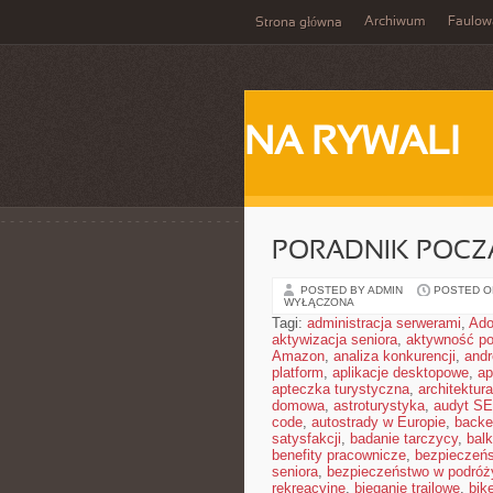
Archiwum
Faulow
Strona główna
NA RYWALI
PORADNIK POCZĄ
POSTED BY ADMIN
POSTED ON
WYŁĄCZONA
Tagi:
administracja serwerami
,
Ad
aktywizacja seniora
,
aktywność po
Amazon
,
analiza konkurencji
,
and
platform
,
aplikacje desktopowe
,
ap
apteczka turystyczna
,
architektura
domowa
,
astroturystyka
,
audyt S
code
,
autostrady w Europie
,
backe
satysfakcji
,
badanie tarczycy
,
bal
benefity pracownicze
,
bezpieczeńs
seniora
,
bezpieczeństwo w podróż
rekreacyjne
,
bieganie trailowe
,
bik