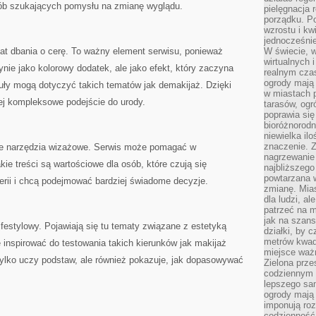
sób szukających pomysłu na zmianę wyglądu.
pielęgnacja 
porządku. P
wzrostu i kw
jednocześnie
at dbania o cerę. To ważny element serwisu, ponieważ
W świecie, w
wirtualnych 
ynie jako kolorowy dodatek, ale jako efekt, który zaczyna
realnym czas
ogrody mają 
ykuły mogą dotyczyć takich tematów jak demakijaż. Dzięki
w miastach p
ej kompleksowe podejście do urody.
tarasów, og
poprawia się
bioróżnorod
niewielka il
znaczenie. 
e narzędzia wizażowe. Serwis może pomagać w
nagrzewanie 
akie treści są wartościowe dla osób, które czują się
najbliższego
powtarzana w
erii i chcą podejmować bardziej świadome decyzje.
zmianę. Mias
dla ludzi, al
patrzeć na m
jak na szans
ifestylowy. Pojawiają się tu tematy związane z estetyką
działki, by 
metrów kwad
 inspirować do testowania takich kierunków jak makijaż
miejsce ważn
 tylko uczy podstaw, ale również pokazuje, jak dopasowywać
Zielona prze
codziennym 
lepszego sa
ogrody mają 
imponują roz
codzienność 