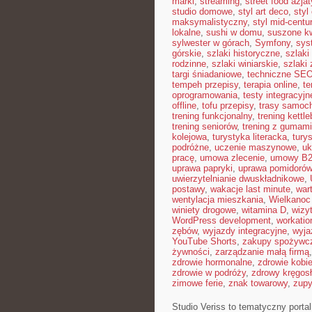
marki
,
streaming
,
street food azjat
studio domowe
,
styl art deco
,
styl
maksymalistyczny
,
styl mid-centu
lokalne
,
sushi w domu
,
suszone kw
sylwester w górach
,
Symfony
,
sys
górskie
,
szlaki historyczne
,
szlaki
rodzinne
,
szlaki winiarskie
,
szlaki
targi śniadaniowe
,
techniczne SE
tempeh przepisy
,
terapia online
,
te
oprogramowania
,
testy integracyjn
offline
,
tofu przepisy
,
trasy samoc
trening funkcjonalny
,
trening kettle
trening seniorów
,
trening z gumami
kolejowa
,
turystyka literacka
,
tury
podróżne
,
uczenie maszynowe
,
uk
pracę
,
umowa zlecenie
,
umowy B
uprawa papryki
,
uprawa pomidorów
uwierzytelnianie dwuskładnikowe
,
postawy
,
wakacje last minute
,
war
wentylacja mieszkania
,
Wielkanoc
winiety drogowe
,
witamina D
,
wizy
WordPress development
,
workatio
zębów
,
wyjazdy integracyjne
,
wyja
YouTube Shorts
,
zakupy spożywcz
żywności
,
zarządzanie małą firmą
zdrowie hormonalne
,
zdrowie kobie
zdrowie w podróży
,
zdrowy kręgos
zimowe ferie
,
znak towarowy
,
zup
Studio Veriss to tematyczny port