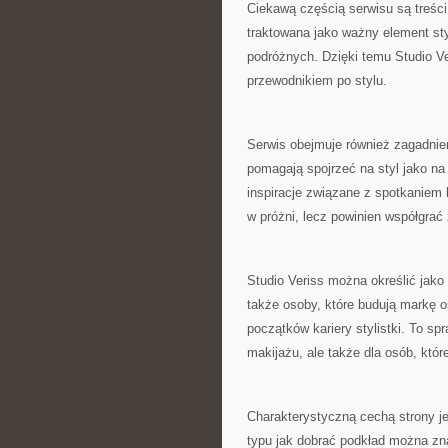
Ciekawą częścią serwisu są treści
traktowana jako ważny element sty
podróżnych. Dzięki temu Studio Ve
przewodnikiem po stylu.
Serwis obejmuje również zagadnieni
pomagają spojrzeć na styl jako na
inspiracje związane z spotkaniem 
w próżni, lecz powinien współgrać 
Studio Veriss można określić jako 
także osoby, które budują markę o
początków kariery stylistki. To sp
makijażu, ale także dla osób, któr
Charakterystyczną cechą strony j
typu jak dobrać podkład można zna