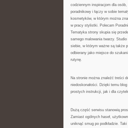
codziennym inspiracjom dla osób,
poradnikowy i łączy w sobie tematy
kosmetyków, w którym można znale
w pracy stylistki. Polecam Poradni
Tematyka strony skupia się przede
samego malowania twarzy. Studio 
siebie, w którym ważne są także 
odbierany jako miejsce do szuka
rutynę.
Na stronie można znaleźć treści d
niedoskonałości. Dzięki temu blog
prostych instrukcji, jak i dla czyt
Dużą część serwisu stanowią proste
Zamiast ogólnych haseł, użytkowni
uniknąć smug po podkładzie. Taki 