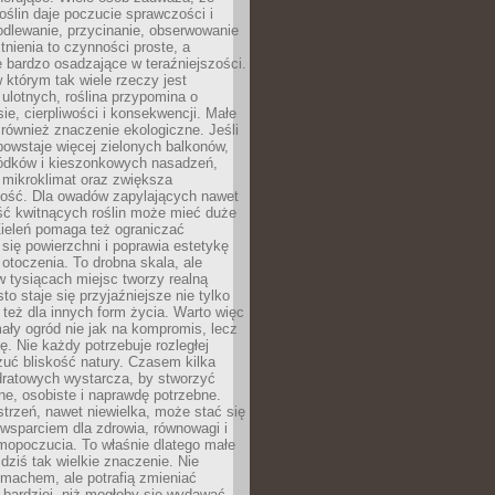
roślin daje poczucie sprawczości i
odlewanie, przycinanie, obserwowanie
itnienia to czynności proste, a
 bardzo osadzające w teraźniejszości.
 którym tak wiele rzeczy jest
i ulotnych, roślina przypomina o
ie, cierpliwości i konsekwencji. Małe
również znaczenie ekologiczne. Jeśli
owstaje więcej zielonych balkonów,
ródków i kieszonkowych nasadzeń,
 mikroklimat oraz zwiększa
ność. Dla owadów zapylających nawet
ość kwitnących roślin może mieć duże
Zieleń pomaga też ograniczać
się powierzchni i poprawia estetykę
 otoczenia. To drobna skala, ale
 tysiącach miejsc tworzy realną
to staje się przyjaźniejsze nie tylko
e też dla innych form życia. Warto więc
ały ogród nie jak na kompromis, lecz
ę. Nie każdy potrzebuje rozległej
czuć bliskość natury. Czasem kilka
ratowych wystarcza, by stworzyć
e, osobiste i naprawdę potrzebne.
strzeń, nawet niewielka, może stać się
wsparciem dla zdrowia, równowagi i
mopoczucia. To właśnie dlatego małe
dziś tak wielkie znaczenie. Nie
machem, ale potrafią zmieniać
bardziej, niż mogłoby się wydawać.