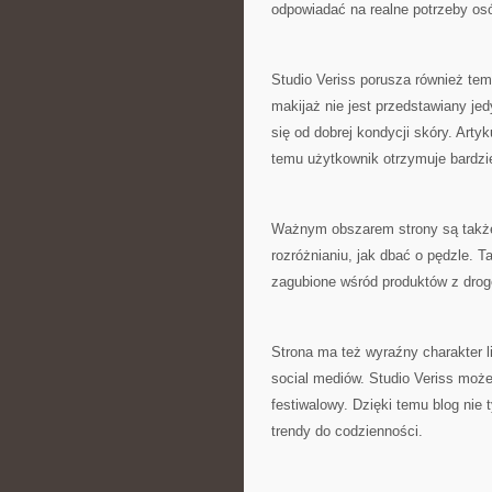
odpowiadać na realne potrzeby o
Studio Veriss porusza również tem
makijaż nie jest przedstawiany jed
się od dobrej kondycji skóry. Art
temu użytkownik otrzymuje bardzi
Ważnym obszarem strony są takż
rozróżnianiu, jak dbać o pędzle. T
zagubione wśród produktów z drog
Strona ma też wyraźny charakter l
social mediów. Studio Veriss może
festiwalowy. Dzięki temu blog nie
trendy do codzienności.