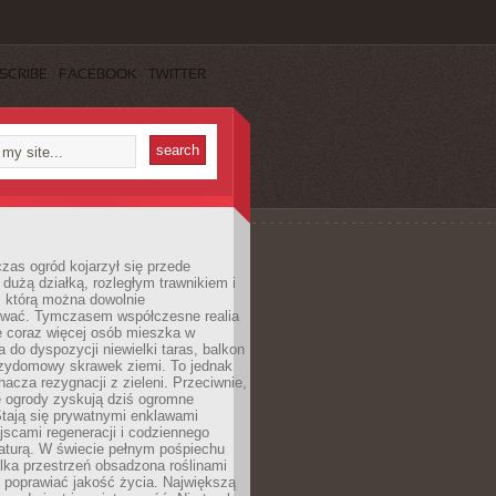
SCRIBE
FACEBOOK
TWITTER
czas ogród kojarzył się przede
dużą działką, rozległym trawnikiem i
, którą można dowolnie
wać. Tymczasem współczesne realia
e coraz więcej osób mieszka w
 do dyspozycji niewielki taras, balkon
rzydomowy skrawek ziemi. To jednak
nacza rezygnacji z zieleni. Przeciwnie,
e ogrody zyskują dziś ogromne
Stają się prywatnymi enklawami
jscami regeneracji i codziennego
aturą. W świecie pełnym pośpiechu
lka przestrzeń obsadzona roślinami
 poprawiać jakość życia. Największą