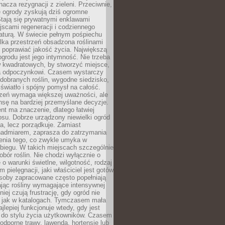
nacza rezygnacji z zieleni. Przeciwnie,
e ogrody zyskują dziś ogromne
Stają się prywatnymi enklawami
jscami regeneracji i codziennego
aturą. W świecie pełnym pośpiechu
lka przestrzeń obsadzona roślinami
 poprawiać jakość życia. Największą
ogrodu jest jego intymność. Nie trzeba
w kwadratowych, by stworzyć miejsce,
ja odpoczynkowi. Czasem wystarczy
 dobranych roślin, wygodne siedzisko,
światło i spójny pomysł na całość.
rzeń wymaga większej uważności, ale
nsę na bardziej przemyślane decyzje.
t ma znaczenie, dlatego łatwiej
su. Dobrze urządzony niewielki ogród
za, lecz porządkuje. Zamiast
nadmiarem, zaprasza do zatrzymania
żenia tego, co zwykle umyka w
biegu. W takich miejscach szczególnie
obór roślin. Nie chodzi wyłącznie o
e o warunki świetlne, wilgotność, rodzaj
m pielęgnacji, jaki właściciel jest gotów
soby zapracowane często popełniają
ając rośliny wymagające intensywnej
niej czują frustrację, gdy ogród nie
, jak w katalogach. Tymczasem mała
jlepiej funkcjonuje wtedy, gdy jest
do stylu życia użytkowników. Czasem
odporne trawy, lawenda, hortensje lub