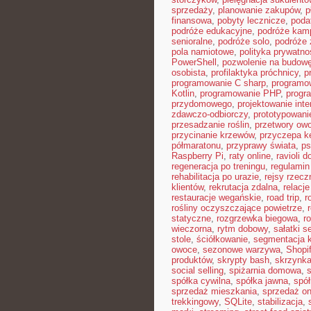
sprzedaży
,
planowanie zakupów
,
p
finansowa
,
pobyty lecznicze
,
poda
podróże edukacyjne
,
podróże kam
senioralne
,
podróże solo
,
podróże 
pola namiotowe
,
polityka prywatno
PowerShell
,
pozwolenie na budow
osobista
,
profilaktyka próchnicy
,
p
programowanie C sharp
,
programo
Kotlin
,
programowanie PHP
,
progr
przydomowego
,
projektowanie inte
zdawczo-odbiorczy
,
prototypowani
przesadzanie roślin
,
przetwory ow
przycinanie krzewów
,
przyczepa 
półmaratonu
,
przyprawy świata
,
ps
Raspberry Pi
,
raty online
,
ravioli 
regeneracja po treningu
,
regulamin
rehabilitacja po urazie
,
rejsy rzecz
klientów
,
rekrutacja zdalna
,
relacje
restauracje wegańskie
,
road trip
,
r
rośliny oczyszczające powietrze
,
statyczne
,
rozgrzewka biegowa
,
r
wieczorna
,
rytm dobowy
,
sałatki 
stole
,
ściółkowanie
,
segmentacja k
owoce
,
sezonowe warzywa
,
Shopi
produktów
,
skrypty bash
,
skrzynka
social selling
,
spiżarnia domowa
,
spółka cywilna
,
spółka jawna
,
spół
sprzedaż mieszkania
,
sprzedaż on
trekkingowy
,
SQLite
,
stabilizacja
,