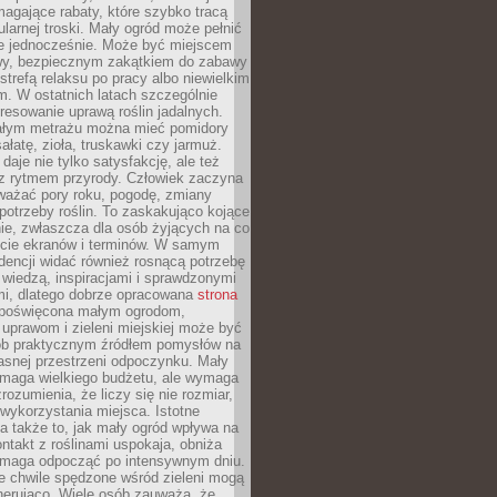
magające rabaty, które szybko tracą
ularnej troski. Mały ogród może pełnić
je jednocześnie. Może być miejscem
wy, bezpiecznym zakątkiem do zabawy
 strefą relaksu po pracy albo niewielkim
. W ostatnich latach szczególnie
eresowanie uprawą roślin jadalnych.
łym metrażu można mieć pomidory
sałatę, zioła, truskawki czy jarmuż.
daje nie tylko satysfakcję, ale też
 z rytmem przyrody. Człowiek zaczyna
ważać pory roku, pogodę, zmiany
 potrzeby roślin. To zaskakująco kojące
ie, zwłaszcza dla osób żyjących na co
ecie ekranów i terminów. W samym
ndencji widać również rosnącą potrzebę
ę wiedzą, inspiracjami i sprawdzonymi
mi, dlatego dobrze opracowana
strona
poświęcona małym ogrodom,
uprawom i zieleni miejskiej może być
sób praktycznym źródłem pomysłów na
asnej przestrzeni odpoczynku. Mały
ymaga wielkiego budżetu, ale wymaga
rozumienia, że liczy się nie rozmiar,
wykorzystania miejsca. Istotne
 także to, jak mały ogród wpływa na
ntakt z roślinami uspokaja, obniża
pomaga odpocząć po intensywnym dniu.
e chwile spędzone wśród zieleni mogą
nerująco. Wiele osób zauważa, że