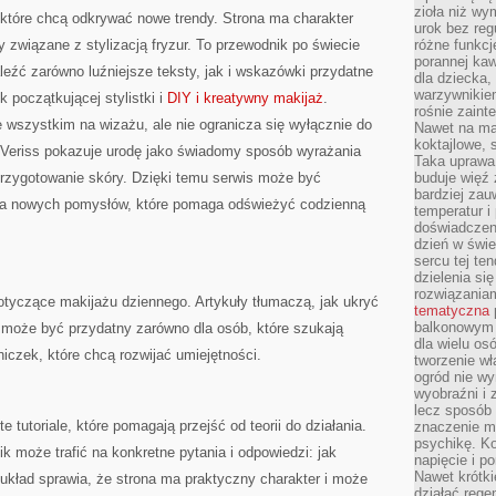
zioła niż wy
 które chcą odkrywać nowe trendy. Strona ma charakter
urok bez reg
 związane z stylizacją fryzur. To przewodnik po świecie
różne funkc
porannej ka
źć zarówno luźniejsze teksty, jak i wskazówki przydatne
dla dziecka,
warzywnikiem
k początkującej stylistki i
DIY i kreatywny makijaż
.
rośnie zaint
 wszystkim na wizażu, ale nie ogranicza się wyłącznie do
Nawet na ma
koktajlowe, 
Veriss pokazuje urodę jako świadomy sposób wyrażania
Taka uprawa 
przygotowanie skóry. Dzięki temu serwis może być
buduje więź
bardziej zau
nia nowych pomysłów, które pomaga odświeżyć codzienną
temperatur i
doświadczen
dzień w świ
sercu tej te
dzielenia si
rozwiązania
otyczące makijażu dziennego. Artykuły tłumaczą, jak ukryć
tematyczna
balkonowym 
 może być przydatny zarówno dla osób, które szukają
dla wielu o
elniczek, które chcą rozwijać umiejętności.
tworzenie wł
ogród nie w
wyobraźni i z
lecz sposób 
 tutoriale, które pomagają przejść od teorii do działania.
znaczenie ma
psychikę. Ko
k może trafić na konkretne pytania i odpowiedzi: jak
napięcie i 
Nawet krótki
układ sprawia, że strona ma praktyczny charakter i może
działać rege