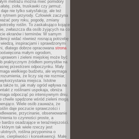
łym metrażu można mieć pomidory
sałatę, zioła, truskawki czy jarmuż.
daje nie tylko satysfakcję, ale też
 z rytmem przyrody. Człowiek zaczyna
ważać pory roku, pogodę, zmiany
 potrzeby roślin. To zaskakująco kojące
ie, zwłaszcza dla osób żyjących na co
ecie ekranów i terminów. W samym
ndencji widać również rosnącą potrzebę
ę wiedzą, inspiracjami i sprawdzonymi
mi, dlatego dobrze opracowana
strona
poświęcona małym ogrodom,
uprawom i zieleni miejskiej może być
sób praktycznym źródłem pomysłów na
asnej przestrzeni odpoczynku. Mały
ymaga wielkiego budżetu, ale wymaga
rozumienia, że liczy się nie rozmiar,
wykorzystania miejsca. Istotne
 także to, jak mały ogród wpływa na
ntakt z roślinami uspokaja, obniża
pomaga odpocząć po intensywnym dniu.
e chwile spędzone wśród zieleni mogą
nerująco. Wiele osób zauważa, że
roślin daje poczucie sprawczości i
odlewanie, przycinanie, obserwowanie
itnienia to czynności proste, a
 bardzo osadzające w teraźniejszości.
 którym tak wiele rzeczy jest
i ulotnych, roślina przypomina o
ie, cierpliwości i konsekwencji. Małe