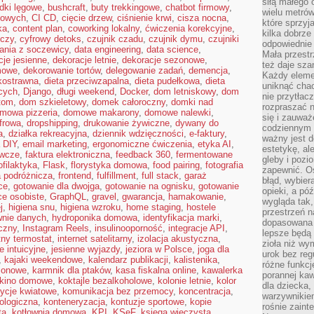
siłą małego 
dki lęgowe
,
bushcraft
,
buty trekkingowe
,
chatbot firmowy
,
wielu metró
kowych
,
CI CD
,
cięcie drzew
,
ciśnienie krwi
,
cisza nocna
,
które sprzy
ka
,
content plan
,
coworking lokalny
,
ćwiczenia korekcyjne
,
kilka dobrze
iczy
,
cyfrowy detoks
,
czujnik czadu
,
czujnik dymu
,
czujniki
odpowiednie 
ania z soczewicy
,
data engineering
,
data science
,
Mała przest
cje jesienne
,
dekoracje letnie
,
dekoracje sezonowe
,
też daje sza
mowe
,
dekorowanie tortów
,
delegowanie zadań
,
demencja
,
Każdy elemen
kkostrawna
,
dieta przeciwzapalna
,
dieta pudełkowa
,
dieta
uniknąć chao
cych
,
Django
,
długi weekend
,
Docker
,
dom letniskowy
,
dom
nie przytłac
tom
,
dom szkieletowy
,
domek całoroczny
,
domki nad
rozpraszać 
mowa pizzeria
,
domowe makarony
,
domowe nalewki
,
się i zauwa
frowa
,
dropshipping
,
drukowanie żywiczne
,
dywany do
codziennym 
a
,
działka rekreacyjna
,
dziennik wdzięczności
,
e-faktury
,
ważny jest d
a DIY
,
email marketing
,
ergonomiczne ćwiczenia
,
etyka AI
,
estetykę, al
ywcze
,
faktura elektroniczna
,
feedback 360
,
fermentowane
gleby i pozio
ofilaktyka
,
Flask
,
florystyka domowa
,
food pairing
,
fotografia
zapewnić. O
a podróżnicza
,
frontend
,
fulfillment
,
full stack
,
garaż
błąd, wybier
ce
,
gotowanie dla dwojga
,
gotowanie na ognisku
,
gotowanie
opieki, a póź
ce osobiste
,
GraphQL
,
gravel
,
gwarancja
,
hamakowanie
,
wygląda tak
j
,
higiena snu
,
higiena wzroku
,
home staging
,
hostele
przestrzeń na
wnie danych
,
hydroponika domowa
,
identyfikacja marki
,
dopasowana 
czny
,
Instagram Reels
,
insulinooporność
,
integracje API
,
lepsze będą 
ntny termostat
,
internet satelitarny
,
izolacja akustyczna
,
zioła niż wy
e intuicyjne
,
jesienne wyjazdy
,
jeziora w Polsce
,
joga dla
urok bez reg
,
kajaki weekendowe
,
kalendarz publikacji
,
kalistenika
,
różne funkc
zonowe
,
karmnik dla ptaków
,
kasa fiskalna online
,
kawalerka
porannej ka
kino domowe
,
koktajle bezalkoholowe
,
kolonie letnie
,
kolor
dla dziecka,
ycje kwiatowe
,
komunikacja bez przemocy
,
koncentracja
,
warzywnikiem
ologiczna
,
konteneryzacja
,
kontuzje sportowe
,
kopie
rośnie zaint
ta
,
kotłownia domowa
,
KPI
,
KSeF
,
księga wieczysta
,