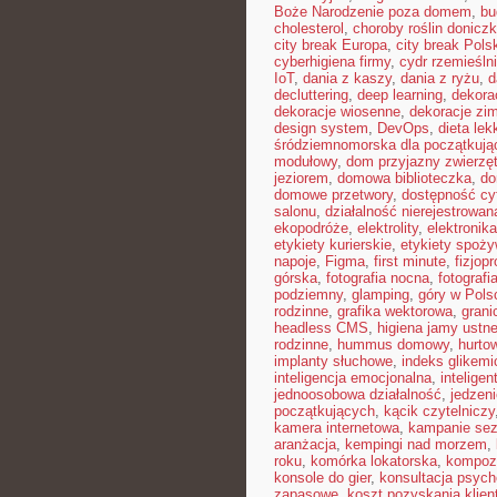
Boże Narodzenie poza domem
,
bu
cholesterol
,
choroby roślin donicz
city break Europa
,
city break Pols
cyberhigiena firmy
,
cydr rzemieśln
IoT
,
dania z kaszy
,
dania z ryżu
,
d
decluttering
,
deep learning
,
dekora
dekoracje wiosenne
,
dekoracje zi
design system
,
DevOps
,
dieta le
śródziemnomorska dla początkują
modułowy
,
dom przyjazny zwierzę
jeziorem
,
domowa biblioteczka
,
do
domowe przetwory
,
dostępność cy
salonu
,
działalność nierejestrowan
ekopodróże
,
elektrolity
,
elektronik
etykiety kurierskie
,
etykiety spoż
napoje
,
Figma
,
first minute
,
fizjopr
górska
,
fotografia nocna
,
fotografi
podziemny
,
glamping
,
góry w Pols
rodzinne
,
grafika wektorowa
,
grani
headless CMS
,
higiena jamy ustne
rodzinne
,
hummus domowy
,
hurto
implanty słuchowe
,
indeks glikemi
inteligencja emocjonalna
,
intelige
jednoosobowa działalność
,
jedzeni
początkujących
,
kącik czytelniczy
kamera internetowa
,
kampanie se
aranżacja
,
kempingi nad morzem
,
roku
,
komórka lokatorska
,
kompoz
konsole do gier
,
konsultacja psych
zapasowe
,
koszt pozyskania klien