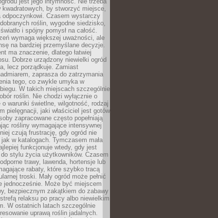
ogrodu jest jego intymność. Nie trzeba
w kwadratowych, by stworzyć miejsce,
ja odpoczynkowi. Czasem wystarczy
 dobranych roślin, wygodne siedzisko,
światło i spójny pomysł na całość.
rzeń wymaga większej uważności, ale
nsę na bardziej przemyślane decyzje.
t ma znaczenie, dlatego łatwiej
su. Dobrze urządzony niewielki ogród
za, lecz porządkuje. Zamiast
nadmiarem, zaprasza do zatrzymania
żenia tego, co zwykle umyka w
biegu. W takich miejscach szczególnie
obór roślin. Nie chodzi wyłącznie o
e o warunki świetlne, wilgotność, rodzaj
m pielęgnacji, jaki właściciel jest gotów
soby zapracowane często popełniają
ając rośliny wymagające intensywnej
niej czują frustrację, gdy ogród nie
, jak w katalogach. Tymczasem mała
jlepiej funkcjonuje wtedy, gdy jest
do stylu życia użytkowników. Czasem
odporne trawy, lawenda, hortensje lub
magające rabaty, które szybko tracą
ularnej troski. Mały ogród może pełnić
je jednocześnie. Może być miejscem
wy, bezpiecznym zakątkiem do zabawy
 strefą relaksu po pracy albo niewielkim
. W ostatnich latach szczególnie
eresowanie uprawą roślin jadalnych.