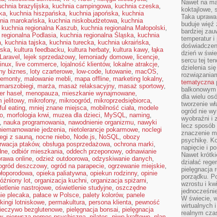
Nawet na ma
uchnia brazylijska
,
kuchnia campingowa
,
kuchnia czeska
,
koktajlowe, 
ka
,
kuchnia hiszpańska
,
kuchnia japońska
,
kuchnia
Taka uprawa 
nia marokańska
,
kuchnia niskobudżetowa
,
kuchnia
buduje więź
,
kuchnia regionalna Kaszub
,
kuchnia regionalna Małopolski
,
bardziej zau
 regionalna Podlasia
,
kuchnia regionalna Śląska
,
kuchnia
temperatur i
a
,
kuchnia tajska
,
kuchnia turecka
,
kuchnia ukraińska
,
doświadczen
wska
,
kultura feedbacku
,
kultura herbaty
,
kultura kawy
,
łąka
dzień w świ
Laravel
,
lejek sprzedażowy
,
lemoniady domowe
,
licencje
,
sercu tej te
inux
,
live commerce
,
lojalność klientów
,
lokalne atrakcje
,
dzielenia si
lny biznes
,
loty czarterowe
,
low-code
,
lutowanie
,
macOS
,
rozwiązania
remonty
,
malowanie mebli
,
mapa offline
,
marketing lokalny
,
tematyczna
marszobiegi
,
marża
,
masaż relaksacyjny
,
masaż sportowy
,
balkonowym 
r haseł
,
menopauza
,
mieszkanie wynajmowane
,
dla wielu o
 jelitowy
,
mikrofony
,
mikroogród
,
mikroprzedsiębiorca
,
tworzenie wł
ul eating
,
mniej znane miejsca
,
mobilność ciała
,
modele
ogród nie w
o
,
morfologia krwi
,
muzea dla dzieci
,
MySQL
,
naming
,
wyobraźni i z
,
nauka programowania
,
nawodnienie organizmu
,
nawyki
lecz sposób 
niemarnowanie jedzenia
,
nietolerancje pokarmowe
,
noclegi
znaczenie ma
egi z sauną
,
nocne niebo
,
Node.js
,
NoSQL
,
obozy
psychikę. Ko
rwacja ptaków
,
obsługa posprzedażowa
,
ochrona marki
,
napięcie i 
dne
,
odbiór mieszkania
,
oddech przeponowy
,
odnawianie
Nawet krótki
rawa online
,
odzież outdoorowa
,
odzyskiwanie danych
,
działać rege
ogród deszczowy
,
ogród na parapecie
,
ogrzewanie miejskie
,
pielęgnacja 
ołoporodowa
,
opieka paliatywna
,
opiekun rodzinny
,
opinie
porządku. P
óźniony lot
,
organizacja kuchni
,
organizacja spiżarni
,
wzrostu i kw
etlenie nastrojowe
,
oświetlenie studyjne
,
oszczędne
jednocześnie
ie plecaka
,
pałace w Polsce
,
palety kolorów
,
panele
W świecie, w
kingi lotniskowe
,
permakultura
,
persona klienta
,
pewność
wirtualnych 
ieczywo bezglutenowe
,
pielęgnacja bonsai
,
pielęgnacja
realnym czas
w
,
pierwsza pomoc psychiczna
,
pilates
,
piwo kraftowe
,
plan