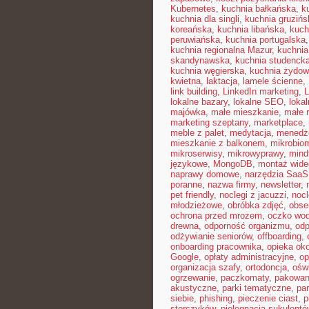
Kubernetes
,
kuchnia bałkańska
,
k
kuchnia dla singli
,
kuchnia gruzińs
koreańska
,
kuchnia libańska
,
kuch
peruwiańska
,
kuchnia portugalska
kuchnia regionalna Mazur
,
kuchnia
skandynawska
,
kuchnia studenck
kuchnia węgierska
,
kuchnia żydo
kwietna
,
laktacja
,
lamele ścienne
,
link building
,
LinkedIn marketing
,
L
lokalne bazary
,
lokalne SEO
,
loka
majówka
,
małe mieszkanie
,
małe 
marketing szeptany
,
marketplace
,
meble z palet
,
medytacja
,
menedże
mieszkanie z balkonem
,
mikrobiom
mikroserwisy
,
mikrowyprawy
,
mindf
językowe
,
MongoDB
,
montaż wide
naprawy domowe
,
narzędzia SaaS
poranne
,
nazwa firmy
,
newsletter
,
pet friendly
,
noclegi z jacuzzi
,
nocl
młodzieżowe
,
obróbka zdjęć
,
obse
ochrona przed mrozem
,
oczko wo
drewna
,
odporność organizmu
,
odp
odżywianie seniorów
,
offboarding
,
onboarding pracownika
,
opieka ok
Google
,
opłaty administracyjne
,
op
organizacja szafy
,
ortodoncja
,
oświ
ogrzewanie
,
paczkomaty
,
pakowan
akustyczne
,
parki tematyczne
,
par
siebie
,
phishing
,
pieczenie ciast
,
p
storczyków
,
pielęgnacja sukulentó