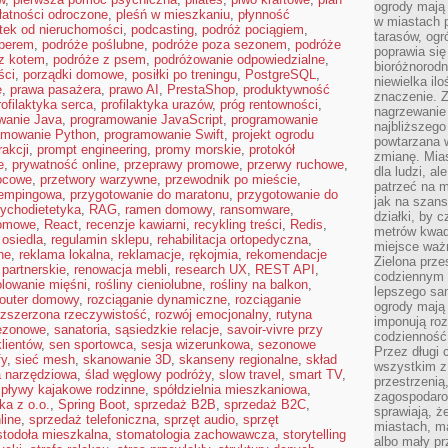
ogrody mają 
łatności odroczone
,
pleśń w mieszkaniu
,
płynność
w miastach p
tek od nieruchomości
,
podcasting
,
podróż pociągiem
,
tarasów, og
perem
,
podróże poślubne
,
podróże poza sezonem
,
podróże
poprawia się
z kotem
,
podróże z psem
,
podróżowanie odpowiedzialne
,
bioróżnorod
ści
,
porządki domowe
,
posiłki po treningu
,
PostgreSQL
,
niewielka il
ę
,
prawa pasażera
,
prawo AI
,
PrestaShop
,
produktywność
znaczenie. 
rofilaktyka serca
,
profilaktyka urazów
,
próg rentowności
,
nagrzewanie 
wanie Java
,
programowanie JavaScript
,
programowanie
najbliższego
amowanie Python
,
programowanie Swift
,
projekt ogrodu
powtarzana w
rakcji
,
prompt engineering
,
promy morskie
,
protokół
zmianę. Mias
e
,
prywatność online
,
przeprawy promowe
,
przerwy ruchowe
,
dla ludzi, al
ocowe
,
przetwory warzywne
,
przewodnik po mieście
,
patrzeć na m
kempingowa
,
przygotowanie do maratonu
,
przygotowanie do
jak na szans
ychodietetyka
,
RAG
,
ramen domowy
,
ransomware
,
działki, by 
domowe
,
React
,
recenzje kawiarni
,
recykling treści
,
Redis
,
metrów kwad
 osiedla
,
regulamin sklepu
,
rehabilitacja ortopedyczna
,
miejsce ważn
ne
,
reklama lokalna
,
reklamacje
,
rękojmia
,
rekomendacje
Zielona prze
 partnerskie
,
renowacja mebli
,
research UX
,
REST API
,
codziennym 
olowanie mięśni
,
rośliny cieniolubne
,
rośliny na balkon
,
lepszego sa
router domowy
,
rozciąganie dynamiczne
,
rozciąganie
ogrody mają 
ozszerzona rzeczywistość
,
rozwój emocjonalny
,
rutyna
imponują roz
sezonowe
,
sanatoria
,
sąsiedzkie relacje
,
savoir-vivre przy
codzienność 
lientów
,
sen sportowca
,
sesja wizerunkowa
,
sezonowe
Przez długi 
fy
,
sieć mesh
,
skanowanie 3D
,
skanseny regionalne
,
skład
wszystkim z 
 narzędziowa
,
ślad węglowy podróży
,
slow travel
,
smart TV
,
przestrzenią
spływy kajakowe rodzinne
,
spółdzielnia mieszkaniowa
,
zagospodaro
ka z o.o.
,
Spring Boot
,
sprzedaż B2B
,
sprzedaż B2C
,
sprawiają, ż
line
,
sprzedaż telefoniczna
,
sprzęt audio
,
sprzęt
miastach, ma
stodoła mieszkalna
,
stomatologia zachowawcza
,
storytelling
albo mały p