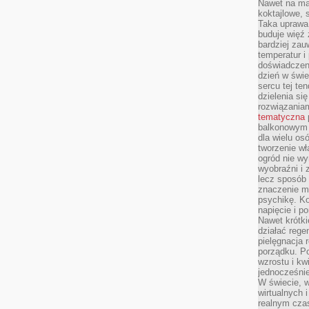
Nawet na ma
koktajlowe, 
Taka uprawa 
buduje więź
bardziej zau
temperatur i
doświadczen
dzień w świ
sercu tej te
dzielenia si
rozwiązania
tematyczna
balkonowym 
dla wielu o
tworzenie wł
ogród nie w
wyobraźni i z
lecz sposób 
znaczenie ma
psychikę. Ko
napięcie i 
Nawet krótki
działać rege
pielęgnacja 
porządku. P
wzrostu i kw
jednocześnie
W świecie, w
wirtualnych 
realnym czas