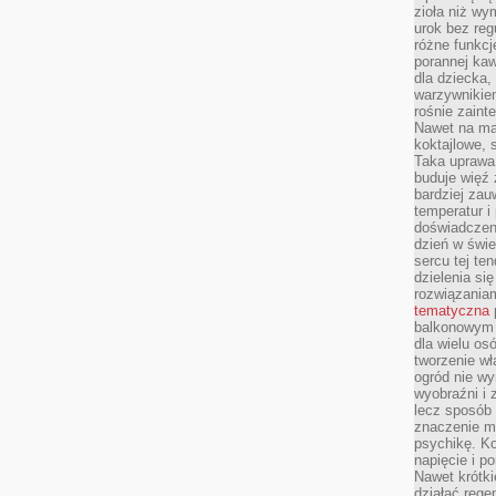
zioła niż wy
urok bez reg
różne funkc
porannej ka
dla dziecka,
warzywnikiem
rośnie zaint
Nawet na ma
koktajlowe, 
Taka uprawa 
buduje więź
bardziej zau
temperatur i
doświadczen
dzień w świ
sercu tej te
dzielenia si
rozwiązania
tematyczna
balkonowym 
dla wielu o
tworzenie wł
ogród nie w
wyobraźni i z
lecz sposób 
znaczenie ma
psychikę. Ko
napięcie i 
Nawet krótki
działać rege