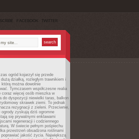
SCRIBE
FACEBOOK
TWITTER
czas ogród kojarzył się przede
dużą działką, rozległym trawnikiem i
, którą można dowolnie
wać. Tymczasem współczesne realia
e coraz więcej osób mieszka w
 do dyspozycji niewielki taras, balkon
rzydomowy skrawek ziemi. To jednak
nacza rezygnacji z zieleni. Przeciwnie,
e ogrody zyskują dziś ogromne
Stają się prywatnymi enklawami
jscami regeneracji i codziennego
aturą. W świecie pełnym pośpiechu
lka przestrzeń obsadzona roślinami
 poprawiać jakość życia. Największą