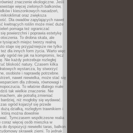
również znaczenie ekologiczne. Jeśli
owstaje więcej zielonych balkonów,
ródków i kieszonkowych nasadzeń,
 mikroklimat oraz zwiększa
ność. Dla owadów zapylających nawet
ość kwitnących roślin może mieć duże
Zieleń pomaga też ograniczać
się powierzchni i poprawia estetykę
 otoczenia. To drobna skala, ale
 tysiącach miejsc tworzy realną
to staje się przyjaźniejsze nie tylko
e też dla innych form życia. Warto więc
ały ogród nie jak na kompromis, lecz
ę. Nie każdy potrzebuje rozległej
czuć bliskość natury. Czasem kilka
ratowych wystarcza, by stworzyć
e, osobiste i naprawdę potrzebne.
strzeń, nawet niewielka, może stać się
wsparciem dla zdrowia, równowagi i
mopoczucia. To właśnie dlatego małe
dziś tak wielkie znaczenie. Nie
machem, ale potrafią zmieniać
bardziej, niż mogłoby się wydawać.
czas ogród kojarzył się przede
dużą działką, rozległym trawnikiem i
, którą można dowolnie
wać. Tymczasem współczesne realia
e coraz więcej osób mieszka w
 do dyspozycji niewielki taras, balkon
rzydomowy skrawek ziemi. To jednak