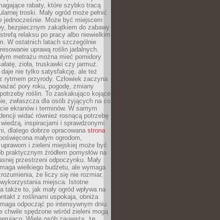
magające rabaty, które szybko tracą
ularnej troski. Mały ogród może pełnić
je jednocześnie. Może być miejscem
wy, bezpiecznym zakątkiem do zabawy
 strefą relaksu po pracy albo niewielkim
. W ostatnich latach szczególnie
eresowanie uprawą roślin jadalnych.
łym metrażu można mieć pomidory
sałatę, zioła, truskawki czy jarmuż.
daje nie tylko satysfakcję, ale też
 z rytmem przyrody. Człowiek zaczyna
ważać pory roku, pogodę, zmiany
 potrzeby roślin. To zaskakująco kojące
ie, zwłaszcza dla osób żyjących na co
ecie ekranów i terminów. W samym
ndencji widać również rosnącą potrzebę
ę wiedzą, inspiracjami i sprawdzonymi
mi, dlatego dobrze opracowana
strona
poświęcona małym ogrodom,
uprawom i zieleni miejskiej może być
sób praktycznym źródłem pomysłów na
asnej przestrzeni odpoczynku. Mały
ymaga wielkiego budżetu, ale wymaga
rozumienia, że liczy się nie rozmiar,
wykorzystania miejsca. Istotne
 także to, jak mały ogród wpływa na
ntakt z roślinami uspokaja, obniża
pomaga odpocząć po intensywnym dniu.
e chwile spędzone wśród zieleni mogą
nerująco. Wiele osób zauważa, że