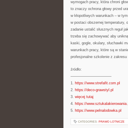
wymogach pracy, która chroni gło
to znaczy ochrona głowy przed ur
w kłopotliwych warunkach – w ty
w postaci obszernej temperatury,
zadanie ustalić słusznych reguł 
trzeba się zachowywać aby uniknąć
kaski, gogle, okulary, słuchawki 
warunkach pracy, które są w stani
profesjonalne szkolenie z zakres
źródło:
———————————
1.
https://www.strefafit.com.pl
2.
https://deco-grawstyl.pl
3.
więcej tutaj
4.
https://www.sztukalakierowania.
5.
https://www.pelnalodowka.pl
CATEGORIES:
PRAWO LOTNICZE