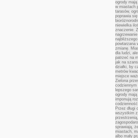
ogrody mają 
w miastach p
tarasów, og
poprawia się
bioróżnorod
niewielka il
znaczenie. 
nagrzewanie 
najbliższego
powtarzana w
zmianę. Mias
dla ludzi, al
patrzeć na m
jak na szans
działki, by 
metrów kwad
miejsce ważn
Zielona prze
codziennym 
lepszego sa
ogrody mają 
imponują roz
codzienność 
Przez długi 
wszystkim z 
przestrzenią
zagospodaro
sprawiają, ż
miastach, ma
albo mały p