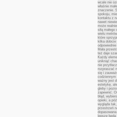
wcale nie oz
właśnie mał
znaczenie. 
spokoju, mie
kontaktu z n
nawet niewie
może realnie
siłą małego 
wielu metró
które sprzy
kilka dobrze
odpowiednie 
Mała przest
też daje sza
Każdy elemen
uniknąć chao
nie przytłac
rozpraszać 
się i zauwa
codziennym 
ważny jest d
estetykę, al
gleby i pozio
zapewnić. O
błąd, wybier
opieki, a póź
wygląda tak
przestrzeń na
dopasowana 
lepsze będą 