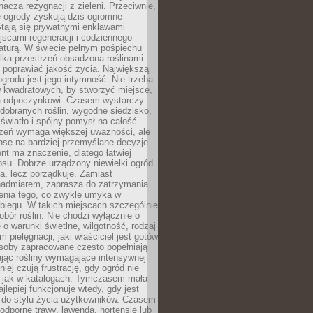
nacza rezygnacji z zieleni. Przeciwnie,
e ogrody zyskują dziś ogromne
Stają się prywatnymi enklawami
jscami regeneracji i codziennego
aturą. W świecie pełnym pośpiechu
lka przestrzeń obsadzona roślinami
 poprawiać jakość życia. Największą
ogrodu jest jego intymność. Nie trzeba
w kwadratowych, by stworzyć miejsce,
ja odpoczynkowi. Czasem wystarczy
 dobranych roślin, wygodne siedzisko,
światło i spójny pomysł na całość.
rzeń wymaga większej uważności, ale
nsę na bardziej przemyślane decyzje.
t ma znaczenie, dlatego łatwiej
su. Dobrze urządzony niewielki ogród
za, lecz porządkuje. Zamiast
nadmiarem, zaprasza do zatrzymania
żenia tego, co zwykle umyka w
biegu. W takich miejscach szczególnie
obór roślin. Nie chodzi wyłącznie o
e o warunki świetlne, wilgotność, rodzaj
m pielęgnacji, jaki właściciel jest gotów
soby zapracowane często popełniają
ając rośliny wymagające intensywnej
niej czują frustrację, gdy ogród nie
, jak w katalogach. Tymczasem mała
jlepiej funkcjonuje wtedy, gdy jest
do stylu życia użytkowników. Czasem
odporne trawy, lawenda, hortensje lub