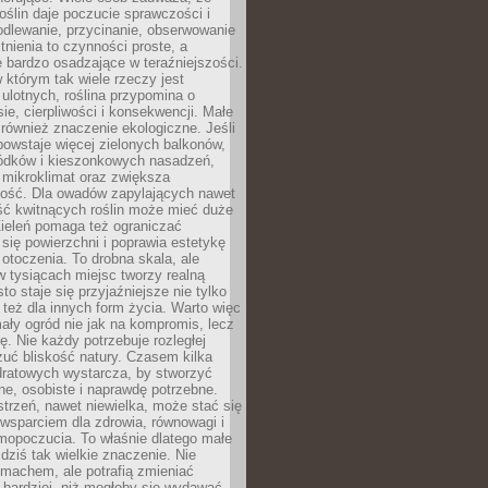
roślin daje poczucie sprawczości i
odlewanie, przycinanie, obserwowanie
itnienia to czynności proste, a
 bardzo osadzające w teraźniejszości.
 którym tak wiele rzeczy jest
i ulotnych, roślina przypomina o
ie, cierpliwości i konsekwencji. Małe
również znaczenie ekologiczne. Jeśli
owstaje więcej zielonych balkonów,
ródków i kieszonkowych nasadzeń,
 mikroklimat oraz zwiększa
ność. Dla owadów zapylających nawet
ość kwitnących roślin może mieć duże
Zieleń pomaga też ograniczać
się powierzchni i poprawia estetykę
 otoczenia. To drobna skala, ale
 tysiącach miejsc tworzy realną
to staje się przyjaźniejsze nie tylko
e też dla innych form życia. Warto więc
ały ogród nie jak na kompromis, lecz
ę. Nie każdy potrzebuje rozległej
czuć bliskość natury. Czasem kilka
ratowych wystarcza, by stworzyć
e, osobiste i naprawdę potrzebne.
strzeń, nawet niewielka, może stać się
wsparciem dla zdrowia, równowagi i
mopoczucia. To właśnie dlatego małe
dziś tak wielkie znaczenie. Nie
machem, ale potrafią zmieniać
bardziej, niż mogłoby się wydawać.