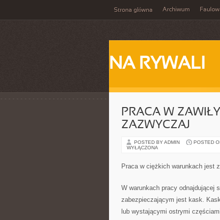
Archiwum
Faulow
Strona główna
NA RYWALI
PRACA W ZAWIŁ
ZAZWYCZAJ
POSTED BY ADMIN
POSTED ON
WYŁĄCZONA
Praca w ciężkich warunkach jest z
W warunkach pracy odnajdującej s
zabezpieczającym jest kask. Kask
lub wystającymi ostrymi częściami