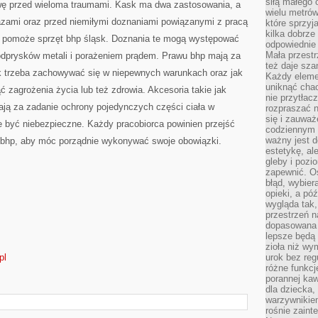
siłą małego 
wę przed wieloma traumami. Kask ma dwa zastosowania, a
wielu metró
azami oraz przed niemiłymi doznaniami powiązanymi z pracą
które sprzy
kilka dobrze
m pomoże sprzęt bhp śląsk. Doznania te mogą występować
odpowiednie 
Mała przest
 odprysków metali i porażeniem prądem. Prawu bhp mają za
też daje sza
jak trzeba zachowywać się w niepewnych warunkach oraz jak
Każdy elemen
uniknąć chao
 zagrożenia życia lub też zdrowia. Akcesoria takie jak
nie przytłac
mają za zadanie ochrony pojedynczych części ciała w
rozpraszać 
się i zauwa
e być niebezpieczne. Każdy pracobiorca powinien przejść
codziennym 
ważny jest d
u bhp, aby móc porządnie wykonywać swoje obowiązki.
estetykę, al
gleby i pozio
zapewnić. O
błąd, wybier
opieki, a póź
wygląda tak
przestrzeń na
dopasowana 
lepsze będą 
zioła niż wy
pl
urok bez reg
różne funkc
porannej ka
dla dziecka,
warzywnikiem
rośnie zaint