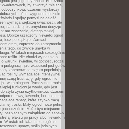
ogrodu jest jego intymność. Nie trzeba
w kwadratowych, by stworzyć miejsce,
ja odpoczynkowi. Czasem wystarczy
 dobranych roślin, wygodne siedzisko,
światło i spójny pomysł na całość.
rzeń wymaga większej uważności, ale
nsę na bardziej przemyślane decyzje.
t ma znaczenie, dlatego łatwiej
su. Dobrze urządzony niewielki ogród
za, lecz porządkuje. Zamiast
nadmiarem, zaprasza do zatrzymania
żenia tego, co zwykle umyka w
biegu. W takich miejscach szczególnie
obór roślin. Nie chodzi wyłącznie o
e o warunki świetlne, wilgotność, rodzaj
m pielęgnacji, jaki właściciel jest gotów
soby zapracowane często popełniają
ając rośliny wymagające intensywnej
niej czują frustrację, gdy ogród nie
, jak w katalogach. Tymczasem mała
jlepiej funkcjonuje wtedy, gdy jest
do stylu życia użytkowników. Czasem
odporne trawy, lawenda, hortensje lub
magające rabaty, które szybko tracą
ularnej troski. Mały ogród może pełnić
je jednocześnie. Może być miejscem
wy, bezpiecznym zakątkiem do zabawy
 strefą relaksu po pracy albo niewielkim
. W ostatnich latach szczególnie
eresowanie uprawą roślin jadalnych.