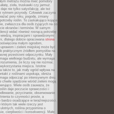
łym metrażu można mieć pomidory
sałatę, zioła, truskawki czy jarmuż.
daje nie tylko satysfakcję, ale też
 z rytmem przyrody. Człowiek zaczyna
ważać pory roku, pogodę, zmiany
 potrzeby roślin. To zaskakująco kojące
ie, zwłaszcza dla osób żyjących na co
ecie ekranów i terminów. W samym
ndencji widać również rosnącą potrzebę
ę wiedzą, inspiracjami i sprawdzonymi
mi, dlatego dobrze opracowana
strona
poświęcona małym ogrodom,
uprawom i zieleni miejskiej może być
sób praktycznym źródłem pomysłów na
asnej przestrzeni odpoczynku. Mały
ymaga wielkiego budżetu, ale wymaga
rozumienia, że liczy się nie rozmiar,
wykorzystania miejsca. Istotne
 także to, jak mały ogród wpływa na
ntakt z roślinami uspokaja, obniża
pomaga odpocząć po intensywnym dniu.
e chwile spędzone wśród zieleni mogą
nerująco. Wiele osób zauważa, że
roślin daje poczucie sprawczości i
odlewanie, przycinanie, obserwowanie
itnienia to czynności proste, a
 bardzo osadzające w teraźniejszości.
 którym tak wiele rzeczy jest
i ulotnych, roślina przypomina o
ie, cierpliwości i konsekwencji. Małe