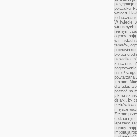
pielęgnacja 
porządku. P
wzrostu i kw
jednocześnie
W świecie, w
wirtualnych 
realnym czas
ogrody mają 
w miastach p
tarasów, og
poprawia się
bioróżnorod
niewielka il
znaczenie. 
nagrzewanie 
najbliższego
powtarzana w
zmianę. Mias
dla ludzi, al
patrzeć na m
jak na szans
działki, by 
metrów kwad
miejsce ważn
Zielona prze
codziennym 
lepszego sa
ogrody mają 
imponują roz
codzienność 