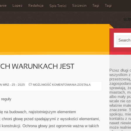
anie
Lopez
Redakcja
Szczecin
Tagi
Tagi
Spis Treści
SUB
YCH WARUNKACH JEST
Przez długi 
wszystkim z 
przestrzenią
zagospodaro
PRACA
 WRZ - 25 - 2025
MOŻLIWOŚĆ KOMENTOWANIA
ZOSTAŁA
sprawiają, ż
W
ZAWIŁYCH
miastach, ma
WARUNKACH
albo mały p
JEST
 reguły
ZAZWYCZAJ
wcale nie oz
właśnie mał
znaczenie. 
ię na budowach, najistotniejszym elementem
spokoju, mie
kontaktu z n
 chroni głowę przed spadającymi z wysokości elementami,
nawet niewie
 konstrukcji. Ochrona głowy jest ogromnie ważna w takich
może realnie