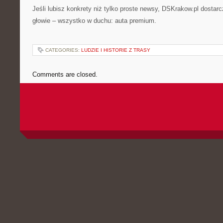
Jeśli lubisz konkrety niż tylko proste newsy, DSKrakow.pl dostarcz
głowie – wszystko w duchu: auta premium.
CATEGORIES:
LUDZIE I HISTORIE Z TRASY
Comments are closed.