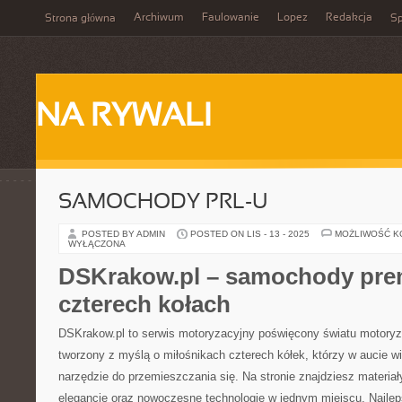
Archiwum
Faulowanie
Lopez
Redakcja
Strona główna
Sp
NA RYWALI
SAMOCHODY PRL-U
POSTED BY ADMIN
POSTED ON LIS - 13 - 2025
MOŻLIWOŚĆ 
WYŁĄCZONA
DSKrakow.pl – samochody prem
czterech kołach
DSKrakow.pl to serwis motoryzacyjny poświęcony światu motoryza
tworzony z myślą o miłośnikach czterech kółek, którzy w aucie wi
narzędzie do przemieszczania się. Na stronie znajdziesz materiały
elegancję oraz nowoczesne technologie w jednym miejscu. Najl