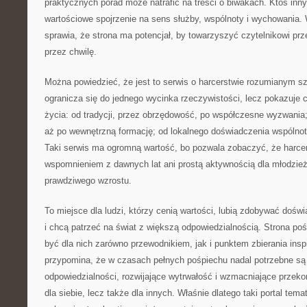
praktycznych porad może natrafić na treści o biwakach. Ktoś inny 
wartościowe spojrzenie na sens służby, wspólnoty i wychowania. 
sprawia, że strona ma potencjał, by towarzyszyć czytelnikowi prze
przez chwilę.
Można powiedzieć, że jest to serwis o harcerstwie rozumianym sze
ogranicza się do jednego wycinka rzeczywistości, lecz pokazuje 
życia: od tradycji, przez obrzędowość, po współczesne wyzwania;
aż po wewnętrzną formację; od lokalnego doświadczenia wspólnot
Taki serwis ma ogromną wartość, bo pozwala zobaczyć, że harcers
wspomnieniem z dawnych lat ani prostą aktywnością dla młodzieży
prawdziwego wzrostu.
To miejsce dla ludzi, którzy cenią wartości, lubią zdobywać dośw
i chcą patrzeć na świat z większą odpowiedzialnością. Strona p
być dla nich zarówno przewodnikiem, jak i punktem zbierania inspir
przypomina, że w czasach pełnych pośpiechu nadal potrzebne są
odpowiedzialności, rozwijające wytrwałość i wzmacniające przekon
dla siebie, lecz także dla innych. Właśnie dlatego taki portal te