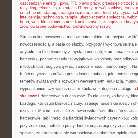
oszczędzanie energii
,
piwo
,
PR
,
prawo pracy
,
przedsiębiorczość 
recykling
,
rękodzieło
,
rekrutacja IT
,
renty
,
rozwój osobisty
,
rynek p
smart home
,
startup
,
strategie wzrostu
,
street food
,
styl życia
,
sz
inteligencja
,
technologie
,
terapia
,
ubezpieczenia społeczne
,
webin
firma
,
work-life balance
,
zarządzanie czasem
,
zarządzanie kryzy
zrównoważone budownictwo
,
zrównoważony rozwój
Strona online poświęcona ruchowi harcerskiemu to miejsce, w któr
nowoczesnością, a pasja do służby, przygody i wychowania staje
artykułu. To blog tworzony z myślą o osobach, które chcą lepiej 
harcerską, poznać zasady tej wyjątkowej wspólnoty oraz odkrywać,
młodych ludzi odgrywają więź, samodzielność i pomoc innym. Na
treści dotyczące zarówno przeszłości skautingu, jak i codzienneg
tematów związanych z rozwojem wewnętrznym, edukacją, mundu
wyposażeniem czy wydarzeniami. Ciekawe kategorie na blogu to
skautowe
i Harcerstwo a duchowość. To nie jest tylko kolejny blog
każdego, kto czuje bliskość natury, szanuje harcerskie ideały i c
działanie. Można tu znaleźć zarówno wskazówki dla osób stawiaj
harcerstwie, jak i treści dla bardziej świadomych czytelników, kt
przyrzeczeniu, metodzie pracy, historii organizacji czy znaczeniu 
sprawia, że strona staje się wartościowa dla skautów, opiekunów, 