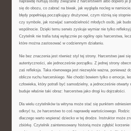
naprawdę nurtują osoby związane z harcerstwem albo dopiero je 
się do obozu, co zabrać na biwak, jak wygląda nocleg w namiocie,
błędy popełniają początkujący drużynowi, czym różnią się stopnie
czy symbole, jak rozwijać samodzielność młodych osób, jak bud
wspólnocie. Dzięki temu serwis zyskuje wymiar nie tylko refleksy
Czytelnik nie trafia tutaj wyłącznie po ogólny opis harcerstwa, le
które można zastosować w codziennym działaniu.
Nie bez znaczenia jest również styl tej strony. Harcerstwo jawi się
autentyczności, ale jednocześnie porządku. Z jednej strony obecna
zaś refleksja. Taka równowaga jest niezwykle ważna, ponieważ d
oblicze ruchu harcerskiego. Nie chodzi bowiem tylko o emocje, l
człowieka, który potrafi być samodzielny, a jednocześnie otwarty
buduje właśnie taki obraz: harcerstwa jako drogi ku dojrzałości.
Dla wielu czytelników ta witryna może stać się punktem odniesi
odkryć tu, że harcerstwo to coś naprawdę wartościowego. Rodzic
dlaczego warto wspierać dziecko w tej drodze. Instruktor może 
zbiórkę. Czytelnik zainteresowany historią może zgłębić korzenie