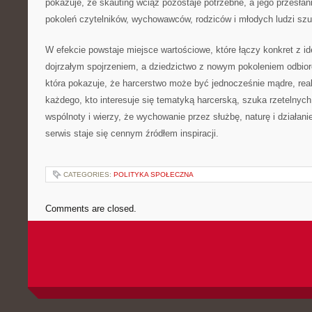
pokazuje, że skauting wciąż pozostaje potrzebne, a jego przesłan
pokoleń czytelników, wychowawców, rodziców i młodych ludzi szu
W efekcie powstaje miejsce wartościowe, które łączy konkret z ide
dojrzałym spojrzeniem, a dziedzictwo z nowym pokoleniem odbiorc
która pokazuje, że harcerstwo może być jednocześnie mądre, realn
każdego, kto interesuje się tematyką harcerską, szuka rzetelnych 
wspólnoty i wierzy, że wychowanie przez służbę, naturę i działan
serwis staje się cennym źródłem inspiracji.
CATEGORIES:
POLITYKA SPOŁECZNA
Comments are closed.