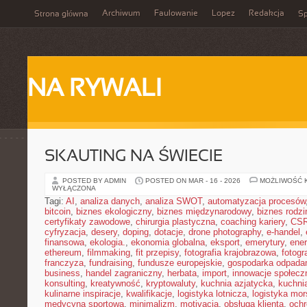
Archiwum
Faulowanie
Lopez
Redakcja
Strona główna
Sp
NA RYWALI
SKAUTING NA ŚWIECIE
POSTED BY ADMIN
POSTED ON MAR - 16 - 2026
MOŻLIWOŚĆ 
WYŁĄCZONA
Tagi:
AI
,
analiza danych
,
analiza SWOT
,
automatyzacja procesów
bitcoin
,
biznes ekologiczny
,
biznes międzynarodowy
,
biznes rodzi
certyfikaty zawodowe
,
chirurgia plastyczna
,
coaching kariery
,
CS
cyfryzacja
,
desery
,
doping
,
dotacje
,
drone photography
,
e-handel
,
finansowa
,
ekologia.
,
ekonomia globalna
,
eksport
,
emerytury
,
ene
ethereum
,
filmmaking
,
fit przepisy
,
fotografia krajobrazowa
,
fotogr
franczyza
,
fundraising
,
fundusze europejskie
,
gospodarka odpada
business
,
handel zagraniczny
,
herbata
,
import
,
innowacje społecz
konsulting
,
kreatywność
,
kryptowaluty
,
kuchnia azjatycka
,
kuchni
kulinarne inspiracje
,
kwalifikacje
,
logistyka lotnicza
,
logistyka mo
medycyna sportowa
,
minimalizm
,
motivacja
,
obsługa klienta
,
ochr