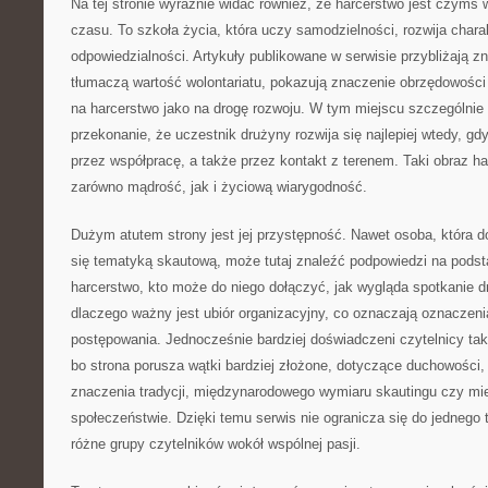
Na tej stronie wyraźnie widać również, że harcerstwo jest czymś 
czasu. To szkoła życia, która uczy samodzielności, rozwija charak
odpowiedzialności. Artykuły publikowane w serwisie przybliżają zn
tłumaczą wartość wolontariatu, pokazują znaczenie obrzędowości
na harcerstwo jako na drogę rozwoju. W tym miejscu szczególn
przekonanie, że uczestnik drużyny rozwija się najlepiej wtedy, gdy
przez współpracę, a także przez kontakt z terenem. Taki obraz h
zarówno mądrość, jak i życiową wiarygodność.
Dużym atutem strony jest jej przystępność. Nawet osoba, która d
się tematyką skautową, może tutaj znaleźć podpowiedzi na podst
harcerstwo, kto może do niego dołączyć, jak wygląda spotkanie 
dlaczego ważny jest ubiór organizacyjny, co oznaczają oznaczenia
postępowania. Jednocześnie bardziej doświadczeni czytelnicy takż
bo strona porusza wątki bardziej złożone, dotyczące duchowości, p
znaczenia tradycji, międzynarodowego wymiaru skautingu czy mi
społeczeństwie. Dzięki temu serwis nie ogranicza się do jednego 
różne grupy czytelników wokół wspólnej pasji.