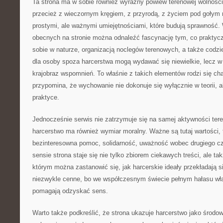
Ta strona ma w sobie również wyraźny powiew terenowej wolności
przecież z wieczornym kręgiem, z przyrodą, z życiem pod gołym 
prostymi, ale ważnymi umiejętnościami, które budują sprawność.
obecnych na stronie można odnaleźć fascynację tym, co praktyc
sobie w naturze, organizacją noclegów terenowych, a także codzi
dla osoby spoza harcerstwa mogą wydawać się niewielkie, lecz w 
krajobraz wspomnień. To właśnie z takich elementów rodzi się char
przypomina, że wychowanie nie dokonuje się wyłącznie w teorii, 
praktyce.
Jednocześnie serwis nie zatrzymuje się na samej aktywności ter
harcerstwo ma również wymiar moralny. Ważne są tutaj wartości, 
bezinteresowna pomoc, solidarność, uważność wobec drugiego cz
sensie strona staje się nie tylko zbiorem ciekawych treści, ale ta
którym można zastanowić się, jak harcerskie ideały przekładają s
niezwykle cenne, bo we współczesnym świecie pełnym hałasu wła
pomagają odzyskać sens.
Warto także podkreślić, że strona ukazuje harcerstwo jako środowi