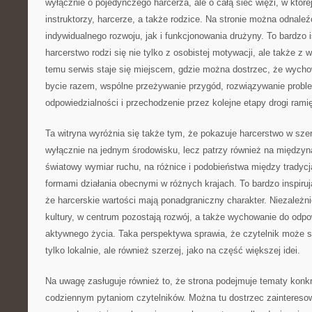
wyłącznie o pojedynczego harcerza, ale o całą sieć więzi, w któr
instruktorzy, harcerze, a także rodzice. Na stronie można odnal
indywidualnego rozwoju, jak i funkcjonowania drużyny. To bardzo 
harcerstwo rodzi się nie tylko z osobistej motywacji, ale także z 
temu serwis staje się miejscem, gdzie można dostrzec, że wycho
bycie razem, wspólne przeżywanie przygód, rozwiązywanie probl
odpowiedzialności i przechodzenie przez kolejne etapy drogi rami
Ta witryna wyróżnia się także tym, że pokazuje harcerstwo w sze
wyłącznie na jednym środowisku, lecz patrzy również na między
światowy wymiar ruchu, na różnice i podobieństwa między tradyc
formami działania obecnymi w różnych krajach. To bardzo inspiru
że harcerskie wartości mają ponadgraniczny charakter. Niezależn
kultury, w centrum pozostają rozwój, a także wychowanie do odp
aktywnego życia. Taka perspektywa sprawia, że czytelnik może s
tylko lokalnie, ale również szerzej, jako na część większej idei.
Na uwagę zasługuje również to, że strona podejmuje tematy konkr
codziennym pytaniom czytelników. Można tu dostrzec zaintereso