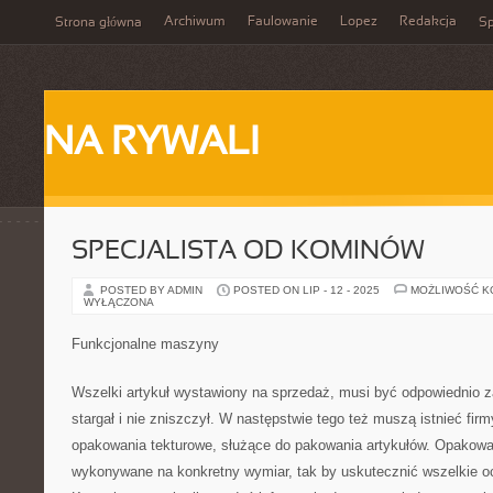
Archiwum
Faulowanie
Lopez
Redakcja
Strona główna
Sp
NA RYWALI
SPECJALISTA OD KOMINÓW
POSTED BY ADMIN
POSTED ON LIP - 12 - 2025
MOŻLIWOŚĆ 
WYŁĄCZONA
Funkcjonalne maszyny
Wszelki artykuł wystawiony na sprzedaż, musi być odpowiednio z
stargał i nie zniszczył. W następstwie tego też muszą istnieć firm
opakowania tekturowe, służące do pakowania artykułów. Opakowa
wykonywane na konkretny wymiar, tak by uskutecznić wszelkie oc