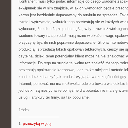
Kontrahent musi tylko podać informacje do czego wiadome zapak
ekwipunek się w nim znajdzie, w jakich wymogach będzie przec
karton jest bezbłędnie dopasowany do artykułu na sprzedaż. Tak
trwałe i wytrzymałe, wskutek tego przetestują się w każdych war
wykonane, że zdzierżą niejeden ciężar, w tym również wielkogab
wiadomo towary na sprzedaż mają różne wielkości i wagi, opakow
przyczyny być do nich poprawnie dopasowane. Strona internetowa 
produkcją i sprzedażą takich opakowań tekturowych, cieszy się sp
czytelna, dzięki temu potencjalny klient może na niej znajdować 
informacje. Do tego na stronie tej wolno też znaleźć różnego rodzaj
prezentują opakowania kartonowe, lecz także miejsce i metodę ich 
klient zdołał zobaczyć jak produkt wygląda, w szczególności gdy
Internet, ponieważ nie ma możliwości odbioru towaru w siedzibie f
jednostki, są niesłychanie pomyślne dla petenta, nie ma się w zw
usługi i artykuły tej firmy, są tak popularne.
źródło:
———————————
1.
przeczytaj więcej