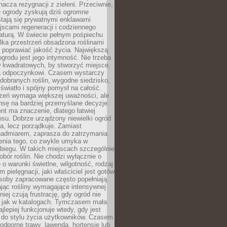
nacza rezygnacji z zieleni. Przeciwnie,
e ogrody zyskują dziś ogromne
Stają się prywatnymi enklawami
jscami regeneracji i codziennego
aturą. W świecie pełnym pośpiechu
lka przestrzeń obsadzona roślinami
 poprawiać jakość życia. Największą
ogrodu jest jego intymność. Nie trzeba
w kwadratowych, by stworzyć miejsce,
ja odpoczynkowi. Czasem wystarczy
 dobranych roślin, wygodne siedzisko,
światło i spójny pomysł na całość.
rzeń wymaga większej uważności, ale
nsę na bardziej przemyślane decyzje.
t ma znaczenie, dlatego łatwiej
su. Dobrze urządzony niewielki ogród
za, lecz porządkuje. Zamiast
nadmiarem, zaprasza do zatrzymania
żenia tego, co zwykle umyka w
biegu. W takich miejscach szczególnie
obór roślin. Nie chodzi wyłącznie o
e o warunki świetlne, wilgotność, rodzaj
m pielęgnacji, jaki właściciel jest gotów
soby zapracowane często popełniają
ając rośliny wymagające intensywnej
niej czują frustrację, gdy ogród nie
, jak w katalogach. Tymczasem mała
jlepiej funkcjonuje wtedy, gdy jest
do stylu życia użytkowników. Czasem
odporne trawy, lawenda, hortensje lub