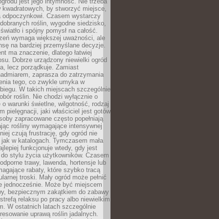
ogrodu jest jego intymność. Nie trzeba
w kwadratowych, by stworzyć miejsce,
ja odpoczynkowi. Czasem wystarczy
 dobranych roślin, wygodne siedzisko,
światło i spójny pomysł na całość.
rzeń wymaga większej uważności, ale
nsę na bardziej przemyślane decyzje.
t ma znaczenie, dlatego łatwiej
su. Dobrze urządzony niewielki ogród
za, lecz porządkuje. Zamiast
nadmiarem, zaprasza do zatrzymania
żenia tego, co zwykle umyka w
biegu. W takich miejscach szczególnie
obór roślin. Nie chodzi wyłącznie o
e o warunki świetlne, wilgotność, rodzaj
m pielęgnacji, jaki właściciel jest gotów
soby zapracowane często popełniają
ając rośliny wymagające intensywnej
niej czują frustrację, gdy ogród nie
, jak w katalogach. Tymczasem mała
jlepiej funkcjonuje wtedy, gdy jest
do stylu życia użytkowników. Czasem
odporne trawy, lawenda, hortensje lub
magające rabaty, które szybko tracą
ularnej troski. Mały ogród może pełnić
je jednocześnie. Może być miejscem
wy, bezpiecznym zakątkiem do zabawy
 strefą relaksu po pracy albo niewielkim
. W ostatnich latach szczególnie
eresowanie uprawą roślin jadalnych.