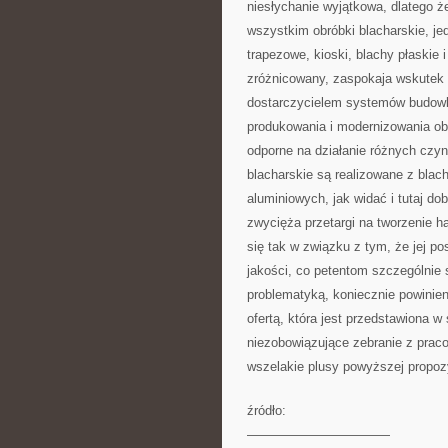
niesłychanie wyjątkowa, dlatego że
wszystkim obróbki blacharskie, je
trapezowe, kioski, blachy płaskie 
zróżnicowany, zaspokaja wskutek t
dostarczycielem systemów budowla
produkowania i modernizowania obi
odporne na działanie różnych czy
blacharskie są realizowane z bla
aluminiowych, jak widać i tutaj do
zwycięża przetargi na tworzenie 
się tak w związku z tym, że jej po
jakości, co petentom szczególnie 
problematyką, koniecznie powinien 
ofertą, która jest przedstawiona w
niezobowiązujące zebranie z praco
wszelakie plusy powyższej propozy
źródło:
———————————