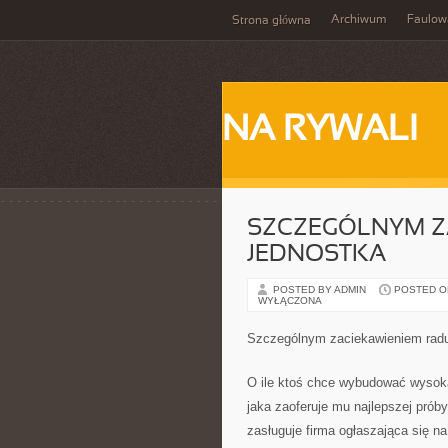
Archiwum
Faulow
Strona główna
NA RYWALI
SZCZEGÓLNYM ZA
JEDNOSTKA
POSTED BY ADMIN
POSTED ON 
WYŁĄCZONA
Szczególnym zaciekawieniem raduj
O ile ktoś chce wybudować wysoką 
jaka zaoferuje mu najlepszej próby
zasługuje firma ogłaszająca się n