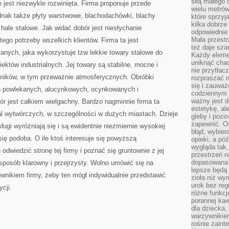
siłą małego 
 jest niezwykle rozwinięta. Firma proponuje przede
wielu metró
dnak także płyty warstwowe, blachodachówki, blachy
które sprzy
kilka dobrze
i hale stalowe. Jak widać dobór jest niesłychanie
odpowiednie 
Mała przest
ego potrzeby wszelkich klientów. Firma ta jest
też daje sza
nych, jaka wykorzystuje tzw lekkie towary stalowe do
Każdy elemen
uniknąć chao
ektów industrialnych. Jej towary są stabilne, mocne i
nie przytłac
nników, w tym przeważnie atmosferycznych. Obróbki
rozpraszać 
się i zauwa
ch powlekanych, alucynkowych, ocynkowanych i
codziennym 
ważny jest d
bór jest całkiem wielgachny. Bardzo nagminnie firma ta
estetykę, al
hal wytwórczych, w szczególności w dużych miastach. Dzieje
gleby i pozio
zapewnić. O
sługi wyróżniają się i są ewidentnie niezmiernie wysokiej
błąd, wybier
się podoba. O ile ktoś interesuje się powyższą
opieki, a póź
wygląda tak
odwiedzić stronę tej firmy i poznać się gruntownie z jej
przestrzeń na
dopasowana 
 sposób klarowny i przejrzysty. Wolno umówić się na
lepsze będą 
wnikiem firmy, żeby ten mógł indywidualnie przedstawić
zioła niż wy
urok bez reg
cji.
różne funkc
porannej ka
dla dziecka,
warzywnikiem
rośnie zaint