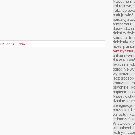
Nawet na ma
koktajlowe, 
Taka uprawa 
buduje więź
bardziej zau
temperatur i
doświadczen
dzień w świ
sercu tej te
dzielenia si
IEKA CODZIENNA
rozwiązania
tematyczna
balkonowym 
dla wielu o
tworzenie wł
ogród nie w
wyobraźni i z
lecz sposób 
znaczenie ma
psychikę. Ko
napięcie i 
Nawet krótki
działać rege
pielęgnacja 
porządku. P
wzrostu i kw
jednocześnie
W świecie, w
wirtualnych 
realnym czas