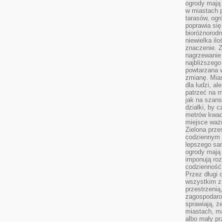
ogrody mają 
w miastach p
tarasów, og
poprawia się
bioróżnorod
niewielka il
znaczenie. 
nagrzewanie 
najbliższego
powtarzana w
zmianę. Mias
dla ludzi, al
patrzeć na m
jak na szans
działki, by 
metrów kwad
miejsce ważn
Zielona prze
codziennym 
lepszego sa
ogrody mają 
imponują roz
codzienność 
Przez długi 
wszystkim z 
przestrzenią
zagospodaro
sprawiają, ż
miastach, ma
albo mały p