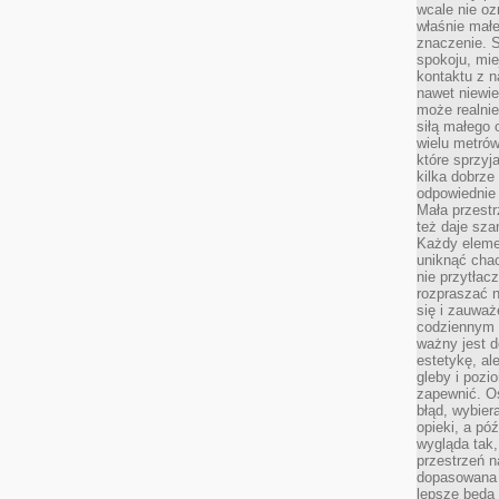
wcale nie oz
właśnie mał
znaczenie. 
spokoju, mie
kontaktu z n
nawet niewie
może realnie
siłą małego 
wielu metró
które sprzy
kilka dobrze
odpowiednie 
Mała przest
też daje sza
Każdy elemen
uniknąć chao
nie przytłac
rozpraszać 
się i zauwa
codziennym 
ważny jest d
estetykę, al
gleby i pozio
zapewnić. O
błąd, wybier
opieki, a póź
wygląda tak
przestrzeń na
dopasowana 
lepsze będą 