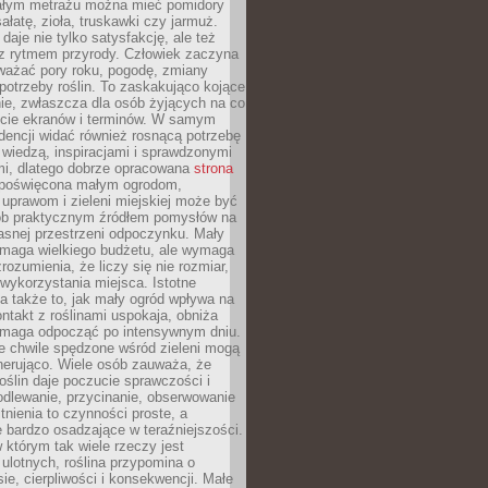
łym metrażu można mieć pomidory
sałatę, zioła, truskawki czy jarmuż.
daje nie tylko satysfakcję, ale też
 z rytmem przyrody. Człowiek zaczyna
ważać pory roku, pogodę, zmiany
 potrzeby roślin. To zaskakująco kojące
ie, zwłaszcza dla osób żyjących na co
ecie ekranów i terminów. W samym
ndencji widać również rosnącą potrzebę
ę wiedzą, inspiracjami i sprawdzonymi
mi, dlatego dobrze opracowana
strona
poświęcona małym ogrodom,
uprawom i zieleni miejskiej może być
sób praktycznym źródłem pomysłów na
asnej przestrzeni odpoczynku. Mały
ymaga wielkiego budżetu, ale wymaga
rozumienia, że liczy się nie rozmiar,
wykorzystania miejsca. Istotne
 także to, jak mały ogród wpływa na
ntakt z roślinami uspokaja, obniża
pomaga odpocząć po intensywnym dniu.
e chwile spędzone wśród zieleni mogą
nerująco. Wiele osób zauważa, że
roślin daje poczucie sprawczości i
odlewanie, przycinanie, obserwowanie
itnienia to czynności proste, a
 bardzo osadzające w teraźniejszości.
 którym tak wiele rzeczy jest
i ulotnych, roślina przypomina o
ie, cierpliwości i konsekwencji. Małe