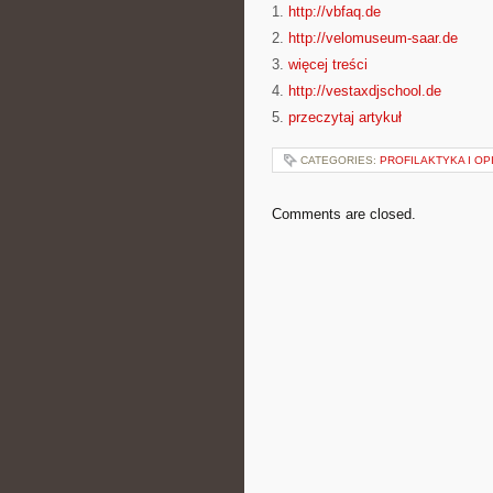
1.
http://vbfaq.de
2.
http://velomuseum-saar.de
3.
więcej treści
4.
http://vestaxdjschool.de
5.
przeczytaj artykuł
CATEGORIES:
PROFILAKTYKA I OP
Comments are closed.