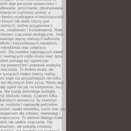
roślin daje poczucie sprawczości i
odlewanie, przycinanie, obserwowanie
itnienia to czynności proste, a
 bardzo osadzające w teraźniejszości.
 którym tak wiele rzeczy jest
i ulotnych, roślina przypomina o
ie, cierpliwości i konsekwencji. Małe
również znaczenie ekologiczne. Jeśli
owstaje więcej zielonych balkonów,
ródków i kieszonkowych nasadzeń,
 mikroklimat oraz zwiększa
ność. Dla owadów zapylających nawet
ość kwitnących roślin może mieć duże
Zieleń pomaga też ograniczać
się powierzchni i poprawia estetykę
 otoczenia. To drobna skala, ale
 tysiącach miejsc tworzy realną
to staje się przyjaźniejsze nie tylko
e też dla innych form życia. Warto więc
ały ogród nie jak na kompromis, lecz
ę. Nie każdy potrzebuje rozległej
czuć bliskość natury. Czasem kilka
ratowych wystarcza, by stworzyć
e, osobiste i naprawdę potrzebne.
strzeń, nawet niewielka, może stać się
wsparciem dla zdrowia, równowagi i
mopoczucia. To właśnie dlatego małe
dziś tak wielkie znaczenie. Nie
machem, ale potrafią zmieniać
bardziej, niż mogłoby się wydawać.