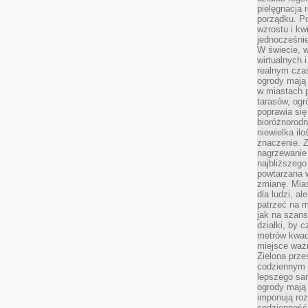
pielęgnacja 
porządku. P
wzrostu i kw
jednocześnie
W świecie, w
wirtualnych 
realnym czas
ogrody mają 
w miastach p
tarasów, og
poprawia się
bioróżnorod
niewielka il
znaczenie. 
nagrzewanie 
najbliższego
powtarzana w
zmianę. Mias
dla ludzi, al
patrzeć na m
jak na szans
działki, by 
metrów kwad
miejsce ważn
Zielona prze
codziennym 
lepszego sa
ogrody mają 
imponują roz
codzienność 