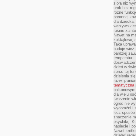
zioła niż wy
urok bez reg
różne funkc
porannej ka
dla dziecka,
warzywnikiem
rośnie zaint
Nawet na ma
koktajlowe, 
Taka uprawa 
buduje więź
bardziej zau
temperatur i
doświadczen
dzień w świ
sercu tej te
dzielenia si
rozwiązania
tematyczna
balkonowym 
dla wielu o
tworzenie wł
ogród nie w
wyobraźni i z
lecz sposób 
znaczenie ma
psychikę. Ko
napięcie i 
Nawet krótki
działać rege