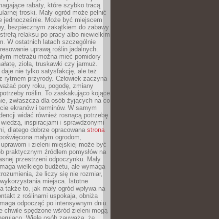
magające rabaty, które szybko tracą
ularnej troski. Mały ogród może pełnić
je jednocześnie. Może być miejscem
wy, bezpiecznym zakątkiem do zabawy
 strefą relaksu po pracy albo niewielkim
. W ostatnich latach szczególnie
eresowanie uprawą roślin jadalnych.
łym metrażu można mieć pomidory
sałatę, zioła, truskawki czy jarmuż.
daje nie tylko satysfakcję, ale też
 z rytmem przyrody. Człowiek zaczyna
ważać pory roku, pogodę, zmiany
 potrzeby roślin. To zaskakująco kojące
ie, zwłaszcza dla osób żyjących na co
ecie ekranów i terminów. W samym
ndencji widać również rosnącą potrzebę
ę wiedzą, inspiracjami i sprawdzonymi
mi, dlatego dobrze opracowana
strona
poświęcona małym ogrodom,
uprawom i zieleni miejskiej może być
sób praktycznym źródłem pomysłów na
asnej przestrzeni odpoczynku. Mały
ymaga wielkiego budżetu, ale wymaga
rozumienia, że liczy się nie rozmiar,
wykorzystania miejsca. Istotne
 także to, jak mały ogród wpływa na
ntakt z roślinami uspokaja, obniża
pomaga odpocząć po intensywnym dniu.
e chwile spędzone wśród zieleni mogą
nerująco. Wiele osób zauważa, że