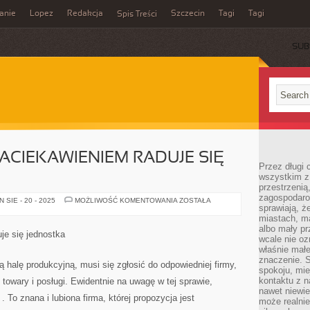
anie
Lopez
Redakcja
Szczecin
Tagi
Tagi
Spis Treści
SUB
CIEKAWIENIEM RADUJE SIĘ
Przez długi 
wszystkim z 
przestrzenią
zagospodaro
SZCZEGÓLNYM
SIE - 20 - 2025
MOŻLIWOŚĆ KOMENTOWANIA
ZOSTAŁA
sprawiają, ż
ZACIEKAWIENIEM
RADUJE
miastach, ma
SIĘ
albo mały p
JEDNOSTKA
e się jednostka
wcale nie oz
właśnie mał
znaczenie. 
halę produkcyjną, musi się zgłosić do odpowiedniej firmy,
spokoju, mie
kontaktu z n
 towary i posługi. Ewidentnie na uwagę w tej sprawie,
nawet niewie
a
. To znana i lubiona firma, której propozycja jest
może realnie