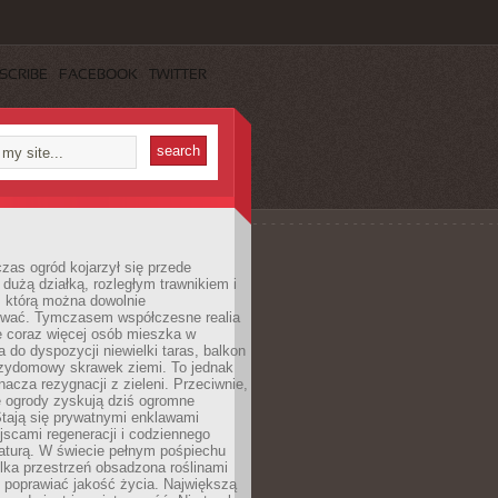
SCRIBE
FACEBOOK
TWITTER
czas ogród kojarzył się przede
dużą działką, rozległym trawnikiem i
, którą można dowolnie
wać. Tymczasem współczesne realia
e coraz więcej osób mieszka w
 do dyspozycji niewielki taras, balkon
rzydomowy skrawek ziemi. To jednak
nacza rezygnacji z zieleni. Przeciwnie,
e ogrody zyskują dziś ogromne
Stają się prywatnymi enklawami
jscami regeneracji i codziennego
aturą. W świecie pełnym pośpiechu
lka przestrzeń obsadzona roślinami
 poprawiać jakość życia. Największą