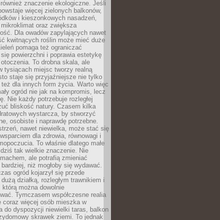
również znaczenie ekologiczne. Jeśli
owstaje więcej zielonych balkonów,
ródków i kieszonkowych nasadzeń,
 mikroklimat oraz zwiększa
ność. Dla owadów zapylających nawet
ość kwitnących roślin może mieć duże
Zieleń pomaga też ograniczać
się powierzchni i poprawia estetykę
 otoczenia. To drobna skala, ale
 tysiącach miejsc tworzy realną
to staje się przyjaźniejsze nie tylko
e też dla innych form życia. Warto więc
ały ogród nie jak na kompromis, lecz
ę. Nie każdy potrzebuje rozległej
czuć bliskość natury. Czasem kilka
ratowych wystarcza, by stworzyć
e, osobiste i naprawdę potrzebne.
strzeń, nawet niewielka, może stać się
wsparciem dla zdrowia, równowagi i
mopoczucia. To właśnie dlatego małe
dziś tak wielkie znaczenie. Nie
machem, ale potrafią zmieniać
bardziej, niż mogłoby się wydawać.
czas ogród kojarzył się przede
dużą działką, rozległym trawnikiem i
, którą można dowolnie
wać. Tymczasem współczesne realia
e coraz więcej osób mieszka w
 do dyspozycji niewielki taras, balkon
rzydomowy skrawek ziemi. To jednak