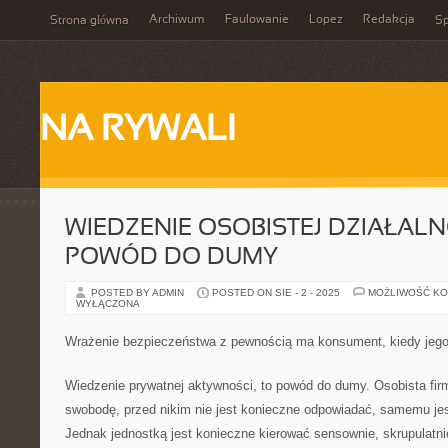
Archiwum
Faulowanie
Lopez
Redakcja
Strona główna
Sp
NA RYWALI
WIEDZENIE OSOBISTEJ DZIAŁALN
POWÓD DO DUMY
POSTED BY ADMIN
POSTED ON SIE - 2 - 2025
MOŻLIWOŚĆ K
WYŁĄCZONA
Wrażenie bezpieczeństwa z pewnością ma konsument, kiedy jego
Wiedzenie prywatnej aktywności, to powód do dumy. Osobista fi
swobodę, przed nikim nie jest konieczne odpowiadać, samemu jes
Jednak jednostką jest konieczne kierować sensownie, skrupulatni