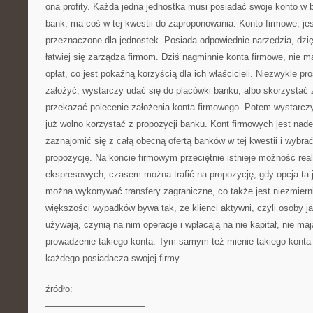
ona profity. Każda jedna jednostka musi posiadać swoje konto w 
bank, ma coś w tej kwestii do zaproponowania. Konto firmowe, je
przeznaczone dla jednostek. Posiada odpowiednie narzędzia, dzięk
łatwiej się zarządza firmom. Dziś nagminnie konta firmowe, nie 
opłat, co jest pokaźną korzyścią dla ich właścicieli. Niezwykle p
założyć, wystarczy udać się do placówki banku, albo skorzystać z 
przekazać polecenie założenia konta firmowego. Potem wystarczy
już wolno korzystać z propozycji banku. Kont firmowych jest nade
zaznajomić się z całą obecną ofertą banków w tej kwestii i wybrać
propozycję. Na koncie firmowym przeciętnie istnieje możność rea
ekspresowych, czasem można trafić na propozycję, gdy opcja ta 
można wykonywać transfery zagraniczne, co także jest niezmierni
większości wypadków bywa tak, że klienci aktywni, czyli osoby j
używają, czynią na nim operacje i wpłacają na nie kapitał, nie ma
prowadzenie takiego konta. Tym samym też mienie takiego konta j
każdego posiadacza swojej firmy.
źródło:
———————————