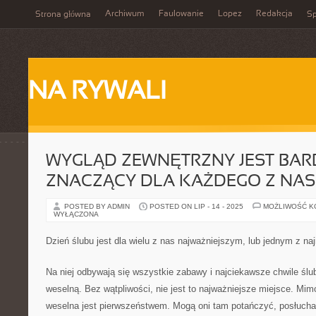
Archiwum
Faulowanie
Lopez
Redakcja
Strona główna
Sp
NA RYWALI
WYGLĄD ZEWNĘTRZNY JEST BA
ZNACZĄCY DLA KAŻDEGO Z NAS
POSTED BY ADMIN
POSTED ON LIP - 14 - 2025
MOŻLIWOŚĆ 
WYŁĄCZONA
Dzień ślubu jest dla wielu z nas najważniejszym, lub jednym z naj
Na niej odbywają się wszystkie zabawy i najciekawsze chwile ślub
weselną. Bez wątpliwości, nie jest to najważniejsze miejsce. Mimo
weselna jest pierwszeństwem. Mogą oni tam potańczyć, posłucha