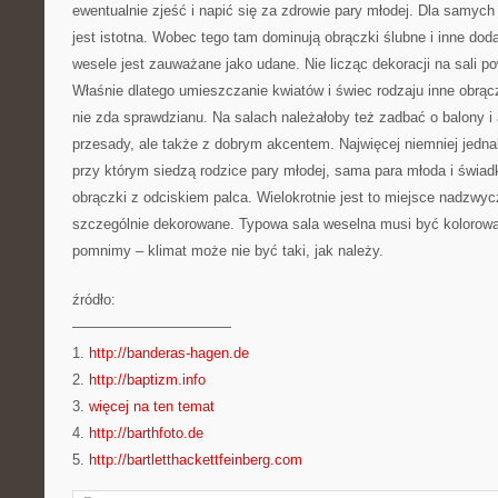
ewentualnie zjeść i napić się za zdrowie pary młodej. Dla samyc
jest istotna. Wobec tego tam dominują obrączki ślubne i inne doda
wesele jest zauważane jako udane. Nie licząc dekoracji na sali p
Właśnie dlatego umieszczanie kwiatów i świec rodzaju inne obrąc
nie zda sprawdzianu. Na salach należałoby też zadbać o balony i
przesady, ale także z dobrym akcentem. Najwięcej niemniej jedna
przy którym siedzą rodzice pary młodej, sama para młoda i świa
obrączki z odciskiem palca. Wielokrotnie jest to miejsce nadzwyc
szczególnie dekorowane. Typowa sala weselna musi być kolorowa 
pomnimy – klimat może nie być taki, jak należy.
źródło:
———————————
1.
http://banderas-hagen.de
2.
http://baptizm.info
3.
więcej na ten temat
4.
http://barthfoto.de
5.
http://bartletthackettfeinberg.com