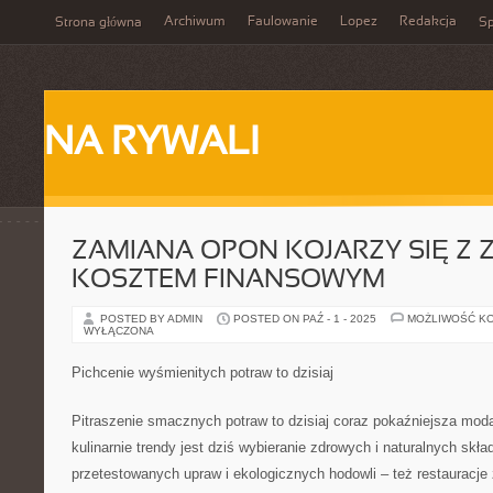
Archiwum
Faulowanie
Lopez
Redakcja
Strona główna
Sp
NA RYWALI
ZAMIANA OPON KOJARZY SIĘ Z
KOSZTEM FINANSOWYM
POSTED BY ADMIN
POSTED ON PAŹ - 1 - 2025
MOŻLIWOŚĆ K
WYŁĄCZONA
Pichcenie wyśmienitych potraw to dzisiaj
Pitraszenie smacznych potraw to dzisiaj coraz pokaźniejsza mod
kulinarnie trendy jest dziś wybieranie zdrowych i naturalnych skład
przetestowanych upraw i ekologicznych hodowli – też restauracje