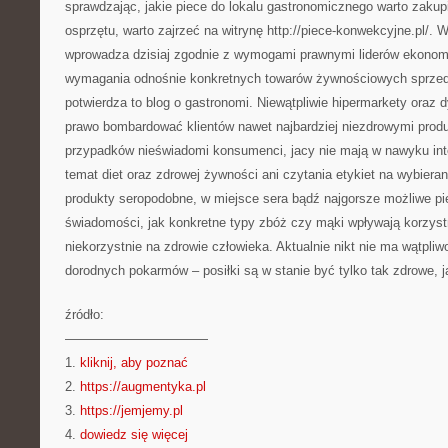
sprawdzając, jakie piece do lokalu gastronomicznego warto zakup
osprzętu, warto zajrzeć na witrynę http://piece-konwekcyjne.pl/.
wprowadza dzisiaj zgodnie z wymogami prawnymi liderów ekonom
wymagania odnośnie konkretnych towarów żywnościowych sprze
potwierdza to blog o gastronomi. Niewątpliwie hipermarkety oraz 
prawo bombardować klientów nawet najbardziej niezdrowymi produ
przypadków nieświadomi konsumenci, jacy nie mają w nawyku int
temat diet oraz zdrowej żywności ani czytania etykiet na wybiera
produkty seropodobne, w miejsce sera bądź najgorsze możliwe pi
świadomości, jak konkretne typy zbóż czy mąki wpływają korzystn
niekorzystnie na zdrowie człowieka. Aktualnie nikt nie ma wątpliw
dorodnych pokarmów – posiłki są w stanie być tylko tak zdrowe, j
źródło:
———————————
1.
kliknij, aby poznać
2.
https://augmentyka.pl
3.
https://jemjemy.pl
4.
dowiedz się więcej