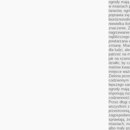
ogrody mają 
w miastach p
tarasów, og
poprawia się
bioróżnorod
niewielka il
znaczenie. 
nagrzewanie 
najbliższego
powtarzana w
zmianę. Mias
dla ludzi, al
patrzeć na m
jak na szans
działki, by 
metrów kwad
miejsce ważn
Zielona prze
codziennym 
lepszego sa
ogrody mają 
imponują roz
codzienność 
Przez długi 
wszystkim z 
przestrzenią
zagospodaro
sprawiają, ż
miastach, ma
albo mały p