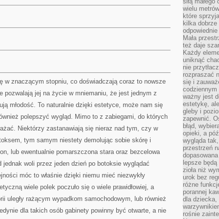
siłą małego 
wielu metró
które sprzy
kilka dobrze
odpowiednie 
Mała przest
też daje sza
Każdy elemen
uniknąć chao
nie przytłac
rozpraszać 
ę w znaczącym stopniu, co doświadczają coraz to nowsze
się i zauwa
codziennym 
re pozwalają jej na życie w mniemaniu, że jest jednym z
ważny jest d
estetykę, al
kują młodość. To naturalnie dzięki estetyce, może nam się
gleby i pozio
również polepszyć wygląd. Mimo to z zabiegami, do których
zapewnić. O
błąd, wybier
ażać. Niektórzy zastanawiają się nieraz nad tym, czy w
opieki, a póź
otoksem, tym samym niestety demolując sobie skórę i
wygląda tak
przestrzeń na
lon, lub ewentualnie pomarszczona stara oraz bezcelowa
dopasowana 
lepsze będą 
 jednak woli przez jeden dzień po botoksie wyglądać
zioła niż wy
ejności móc to właśnie dzięki niemu mieć niezwykły
urok bez reg
różne funkc
yczną wiele polek poczuło się o wiele prawidłowiej, a
porannej ka
torii uległy rażącym wypadkom samochodowym, lub również
dla dziecka,
warzywnikiem
dynie dla takich osób gabinety powinny być otwarte, a nie
rośnie zaint