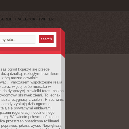
SCRIBE
FACEBOOK
TWITTER
czas ogród kojarzył się przede
dużą działką, rozległym trawnikiem i
, którą można dowolnie
wać. Tymczasem współczesne realia
e coraz więcej osób mieszka w
 do dyspozycji niewielki taras, balkon
rzydomowy skrawek ziemi. To jednak
nacza rezygnacji z zieleni. Przeciwnie,
e ogrody zyskują dziś ogromne
Stają się prywatnymi enklawami
jscami regeneracji i codziennego
aturą. W świecie pełnym pośpiechu
lka przestrzeń obsadzona roślinami
 poprawiać jakość życia. Największą