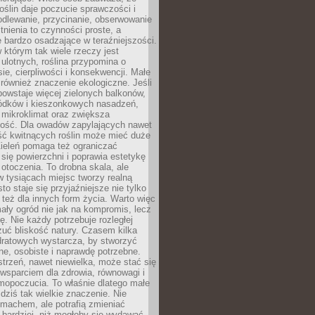
roślin daje poczucie sprawczości i
odlewanie, przycinanie, obserwowanie
itnienia to czynności proste, a
 bardzo osadzające w teraźniejszości.
 którym tak wiele rzeczy jest
i ulotnych, roślina przypomina o
ie, cierpliwości i konsekwencji. Małe
również znaczenie ekologiczne. Jeśli
owstaje więcej zielonych balkonów,
ródków i kieszonkowych nasadzeń,
 mikroklimat oraz zwiększa
ność. Dla owadów zapylających nawet
ość kwitnących roślin może mieć duże
Zieleń pomaga też ograniczać
się powierzchni i poprawia estetykę
 otoczenia. To drobna skala, ale
 tysiącach miejsc tworzy realną
to staje się przyjaźniejsze nie tylko
e też dla innych form życia. Warto więc
ały ogród nie jak na kompromis, lecz
ę. Nie każdy potrzebuje rozległej
czuć bliskość natury. Czasem kilka
ratowych wystarcza, by stworzyć
e, osobiste i naprawdę potrzebne.
strzeń, nawet niewielka, może stać się
wsparciem dla zdrowia, równowagi i
mopoczucia. To właśnie dlatego małe
dziś tak wielkie znaczenie. Nie
machem, ale potrafią zmieniać
bardziej, niż mogłoby się wydawać.