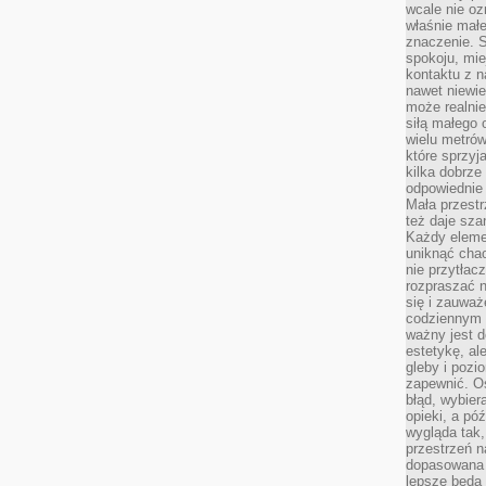
wcale nie oz
właśnie mał
znaczenie. 
spokoju, mie
kontaktu z n
nawet niewie
może realnie
siłą małego 
wielu metró
które sprzy
kilka dobrze
odpowiednie 
Mała przest
też daje sza
Każdy elemen
uniknąć chao
nie przytłac
rozpraszać 
się i zauwa
codziennym 
ważny jest d
estetykę, al
gleby i pozio
zapewnić. O
błąd, wybier
opieki, a póź
wygląda tak
przestrzeń na
dopasowana 
lepsze będą 