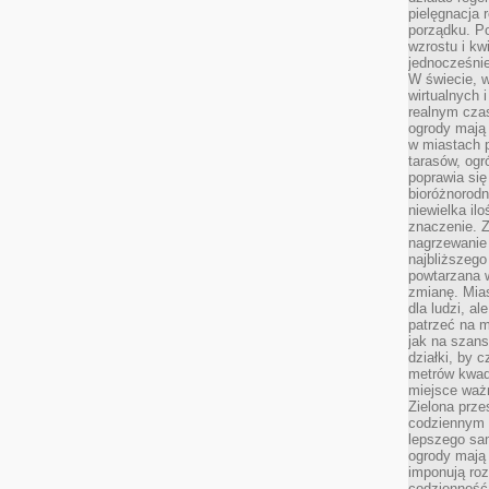
pielęgnacja 
porządku. P
wzrostu i kw
jednocześnie
W świecie, w
wirtualnych 
realnym czas
ogrody mają 
w miastach p
tarasów, og
poprawia się
bioróżnorod
niewielka il
znaczenie. 
nagrzewanie 
najbliższego
powtarzana w
zmianę. Mias
dla ludzi, al
patrzeć na m
jak na szans
działki, by 
metrów kwad
miejsce ważn
Zielona prze
codziennym 
lepszego sa
ogrody mają 
imponują roz
codzienność 