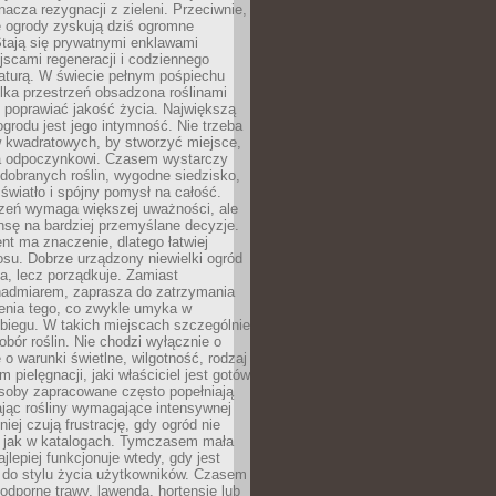
nacza rezygnacji z zieleni. Przeciwnie,
e ogrody zyskują dziś ogromne
Stają się prywatnymi enklawami
jscami regeneracji i codziennego
aturą. W świecie pełnym pośpiechu
lka przestrzeń obsadzona roślinami
 poprawiać jakość życia. Największą
ogrodu jest jego intymność. Nie trzeba
w kwadratowych, by stworzyć miejsce,
ja odpoczynkowi. Czasem wystarczy
 dobranych roślin, wygodne siedzisko,
światło i spójny pomysł na całość.
rzeń wymaga większej uważności, ale
nsę na bardziej przemyślane decyzje.
t ma znaczenie, dlatego łatwiej
su. Dobrze urządzony niewielki ogród
za, lecz porządkuje. Zamiast
nadmiarem, zaprasza do zatrzymania
żenia tego, co zwykle umyka w
biegu. W takich miejscach szczególnie
obór roślin. Nie chodzi wyłącznie o
e o warunki świetlne, wilgotność, rodzaj
m pielęgnacji, jaki właściciel jest gotów
soby zapracowane często popełniają
ając rośliny wymagające intensywnej
niej czują frustrację, gdy ogród nie
, jak w katalogach. Tymczasem mała
jlepiej funkcjonuje wtedy, gdy jest
do stylu życia użytkowników. Czasem
odporne trawy, lawenda, hortensje lub