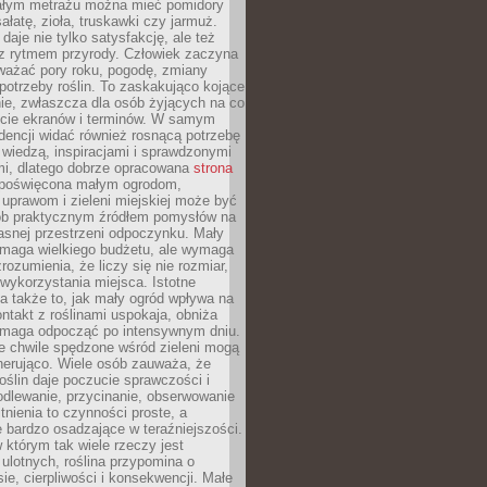
łym metrażu można mieć pomidory
sałatę, zioła, truskawki czy jarmuż.
daje nie tylko satysfakcję, ale też
 z rytmem przyrody. Człowiek zaczyna
ważać pory roku, pogodę, zmiany
 potrzeby roślin. To zaskakująco kojące
ie, zwłaszcza dla osób żyjących na co
ecie ekranów i terminów. W samym
ndencji widać również rosnącą potrzebę
ę wiedzą, inspiracjami i sprawdzonymi
mi, dlatego dobrze opracowana
strona
poświęcona małym ogrodom,
uprawom i zieleni miejskiej może być
sób praktycznym źródłem pomysłów na
asnej przestrzeni odpoczynku. Mały
ymaga wielkiego budżetu, ale wymaga
rozumienia, że liczy się nie rozmiar,
wykorzystania miejsca. Istotne
 także to, jak mały ogród wpływa na
ntakt z roślinami uspokaja, obniża
pomaga odpocząć po intensywnym dniu.
e chwile spędzone wśród zieleni mogą
nerująco. Wiele osób zauważa, że
roślin daje poczucie sprawczości i
odlewanie, przycinanie, obserwowanie
itnienia to czynności proste, a
 bardzo osadzające w teraźniejszości.
 którym tak wiele rzeczy jest
i ulotnych, roślina przypomina o
ie, cierpliwości i konsekwencji. Małe