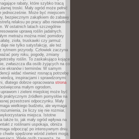
magające rabaty, które szybko tracą
ularnej troski. Mały ogród może pełnić
je jednocześnie. Może być miejscem
wy, bezpiecznym zakątkiem do zabawy
 strefą relaksu po pracy albo niewielkim
. W ostatnich latach szczególnie
eresowanie uprawą roślin jadalnych.
łym metrażu można mieć pomidory
sałatę, zioła, truskawki czy jarmuż.
daje nie tylko satysfakcję, ale też
 z rytmem przyrody. Człowiek zaczyna
ważać pory roku, pogodę, zmiany
 potrzeby roślin. To zaskakująco kojące
ie, zwłaszcza dla osób żyjących na co
ecie ekranów i terminów. W samym
ndencji widać również rosnącą potrzebę
ę wiedzą, inspiracjami i sprawdzonymi
mi, dlatego dobrze opracowana
strona
poświęcona małym ogrodom,
uprawom i zieleni miejskiej może być
sób praktycznym źródłem pomysłów na
asnej przestrzeni odpoczynku. Mały
ymaga wielkiego budżetu, ale wymaga
rozumienia, że liczy się nie rozmiar,
wykorzystania miejsca. Istotne
 także to, jak mały ogród wpływa na
ntakt z roślinami uspokaja, obniża
pomaga odpocząć po intensywnym dniu.
e chwile spędzone wśród zieleni mogą
nerująco. Wiele osób zauważa, że