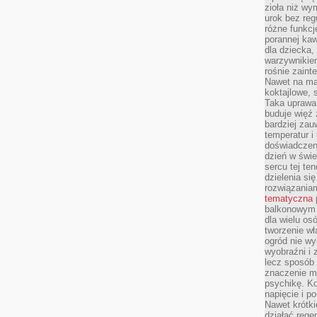
zioła niż wy
urok bez reg
różne funkc
porannej ka
dla dziecka,
warzywnikiem
rośnie zaint
Nawet na ma
koktajlowe, 
Taka uprawa 
buduje więź
bardziej zau
temperatur i
doświadczen
dzień w świ
sercu tej te
dzielenia si
rozwiązania
tematyczna
balkonowym 
dla wielu o
tworzenie wł
ogród nie w
wyobraźni i z
lecz sposób 
znaczenie ma
psychikę. Ko
napięcie i 
Nawet krótki
działać rege