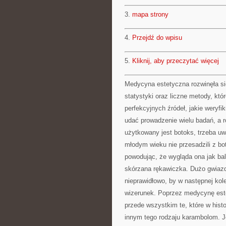
3.
mapa strony
4.
Przejdź do wpisu
5.
Kliknij, aby przeczytać więcej
Medycyna estetyczna rozwinęła si
statystyki oraz liczne metody, któ
perfekcyjnych źródeł, jakie weryfi
udać prowadzenie wielu badań, a 
użytkowany jest botoks, trzeba uw
młodym wieku nie przesadzili z b
powodując, że wygląda ona jak ba
skórzana rękawiczka. Dużo gwiazd
nieprawidłowo, by w następnej kol
wizerunek. Poprzez medycynę estet
przede wszystkim te, które w his
innym tego rodzaju karambolom. Je