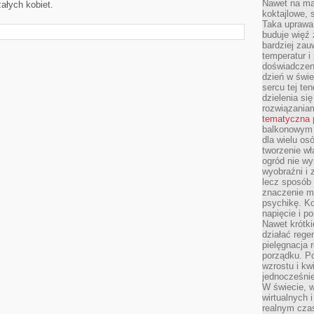
Nawet na ma
ałych kobiet.
koktajlowe, 
Taka uprawa 
buduje więź
bardziej zau
temperatur i
doświadczen
dzień w świ
sercu tej te
dzielenia si
rozwiązania
tematyczna
balkonowym 
dla wielu o
tworzenie wł
ogród nie w
wyobraźni i z
lecz sposób 
znaczenie ma
psychikę. Ko
napięcie i 
Nawet krótki
działać rege
pielęgnacja 
porządku. P
wzrostu i kw
jednocześnie
W świecie, w
wirtualnych 
realnym czas