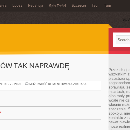
anie
Lopez
Redakcja
Szczecin
Tagi
Tagi
Spis Treści
SUB
DÓW TAK NAPRAWDĘ
Przez długi 
wszystkim z 
przestrzenią
zagospodaro
Z
LIS - 7 - 2025
MOŻLIWOŚĆ KOMENTOWANIA
ZOSTAŁA
sprawiają, ż
JAKICH
POWODÓW
miastach, ma
TAK
albo mały p
NAPRAWDĘ
CHORUJEMY?
wcale nie oz
właśnie mał
znaczenie. 
s
spokoju, mie
kontaktu z n
nawet niewie
może realnie