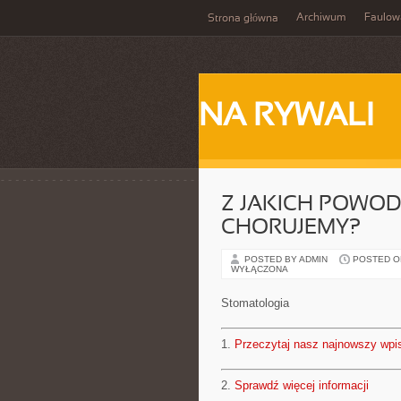
Archiwum
Faulow
Strona główna
NA RYWALI
Z JAKICH POWO
CHORUJEMY?
POSTED BY ADMIN
POSTED ON 
WYŁĄCZONA
Stomatologia
1.
Przeczytaj nasz najnowszy wpi
2.
Sprawdź więcej informacji