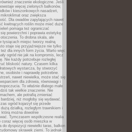
również znaczenie ekologiczne. Jeśli
owstaje więcej zielonych balkonów,
ródków i kieszonkowych nasadzeń,
 mikroklimat oraz zwiększa
ność. Dla owadów zapylających nawet
ość kwitnących roślin może mieć duże
Zieleń pomaga też ograniczać
się powierzchni i poprawia estetykę
 otoczenia. To drobna skala, ale
 tysiącach miejsc tworzy realną
to staje się przyjaźniejsze nie tylko
e też dla innych form życia. Warto więc
ały ogród nie jak na kompromis, lecz
ę. Nie każdy potrzebuje rozległej
czuć bliskość natury. Czasem kilka
ratowych wystarcza, by stworzyć
e, osobiste i naprawdę potrzebne.
strzeń, nawet niewielka, może stać się
wsparciem dla zdrowia, równowagi i
mopoczucia. To właśnie dlatego małe
dziś tak wielkie znaczenie. Nie
machem, ale potrafią zmieniać
bardziej, niż mogłoby się wydawać.
czas ogród kojarzył się przede
dużą działką, rozległym trawnikiem i
, którą można dowolnie
wać. Tymczasem współczesne realia
e coraz więcej osób mieszka w
 do dyspozycji niewielki taras, balkon
rzydomowy skrawek ziemi. To jednak