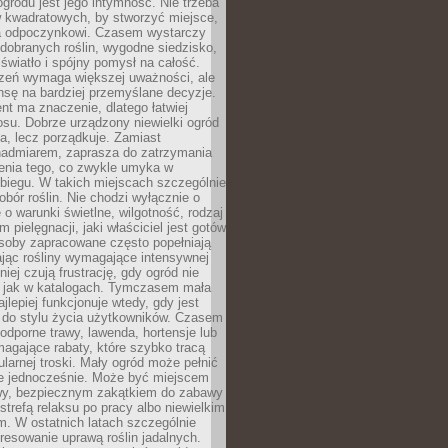
ogrodu jest jego intymność. Nie trzeba
w kwadratowych, by stworzyć miejsce,
ja odpoczynkowi. Czasem wystarczy
 dobranych roślin, wygodne siedzisko,
światło i spójny pomysł na całość.
rzeń wymaga większej uważności, ale
nsę na bardziej przemyślane decyzje.
t ma znaczenie, dlatego łatwiej
su. Dobrze urządzony niewielki ogród
za, lecz porządkuje. Zamiast
nadmiarem, zaprasza do zatrzymania
żenia tego, co zwykle umyka w
biegu. W takich miejscach szczególnie
obór roślin. Nie chodzi wyłącznie o
e o warunki świetlne, wilgotność, rodzaj
m pielęgnacji, jaki właściciel jest gotów
soby zapracowane często popełniają
ając rośliny wymagające intensywnej
niej czują frustrację, gdy ogród nie
, jak w katalogach. Tymczasem mała
jlepiej funkcjonuje wtedy, gdy jest
do stylu życia użytkowników. Czasem
odporne trawy, lawenda, hortensje lub
magające rabaty, które szybko tracą
ularnej troski. Mały ogród może pełnić
je jednocześnie. Może być miejscem
wy, bezpiecznym zakątkiem do zabawy
 strefą relaksu po pracy albo niewielkim
. W ostatnich latach szczególnie
eresowanie uprawą roślin jadalnych.